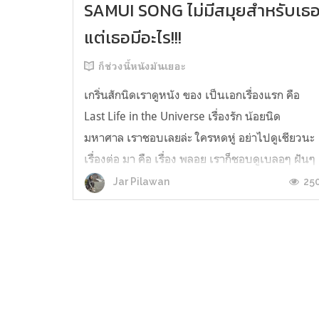
SAMUI SONG ไม่มีสมุยสำหรับเธ
แต่เธอมีอะไร!!!
ก็ช่วงนี้หนังมันเยอะ
เกริ่นสักนิดเราดูหนัง ของ เป็นเอกเรื่องแรก คือ
Last Life in the Universe เรื่องรัก น้อยนิด
มหาศาล เราชอบเลยล่ะ ใครหดหู่ อย่าไปดูเชียวนะ
เรื่องต่อ มา คือ เรื่อง พลอย เราก็ชอบดูเบลอๆ ฝันๆ
ดี แต่ที่เราตัดสินใจไปดูหนังเรื่องนี้เพราะ พลอย
25
Jar Pilawan
แสดงนำ อยากดูพลอยงี้ เลยไปดูมาเมื่อวานซืน
ขอบอกก่อนว่าเราไม่ตัดสิน...