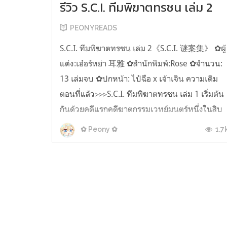
รีวิว S.C.I. ทีมพิฆาตทรชน เล่ม 2
PEONYREADS
S.C.I. ทีมพิฆาตทรชน เล่ม 2《S.C.I. 谜案集》 ✿ผู้
แต่ง:เอ๋อร์หย่า 耳雅 ✿สำนักพิมพ์:Rose ✿จำนวน:
13 เล่มจบ ✿ปกหน้า: ไป๋ฉือ x เจ้าเจิน ความเดิม
ตอนที่แล้ว▹▹▹S.C.I. ทีมพิฆาตทรชน เล่ม 1 เริ่มต้น
กันด้วยคดีแรกคดีฆาตกรรมเวทย์มนตร์หนึ่งในสิบ
คดีของเมือง S ที่ยังรอการสะสาง รูปแบบของการ
1.7
✿ Peony ✿
ฆาตกรรมนั้นน่าสนใจมาก โดยฆาตกรจะ...