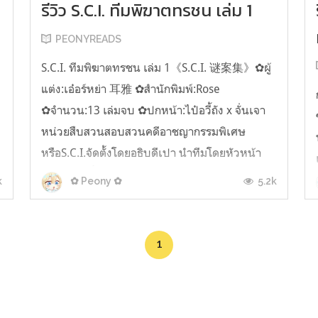
รีวิว S.C.I. ทีมพิฆาตทรชน เล่ม 1
PEONYREADS
S.C.I. ทีมพิฆาตทรชน เล่ม 1《S.C.I. 谜案集》✿ผู้
แต่ง:เอ๋อร์หย่า 耳雅 ✿สำนักพิมพ์:Rose
✿จำนวน:13 เล่มจบ ✿ปกหน้า:ไป๋อวี้ถัง x จั่นเจา
หน่วยสืบสวนสอบสวนคดีอาชญากรรมพิเศษ
หรือS.C.I.จัดตั้งโดยอธิบดีเปา นำทีมโดยหัวหน้า
หน่วยไป๋อวี้ถัง ผู้ถนัดในด้านการการสืบสวนและ
k
5.2k
✿ Peony ✿
ต่อสู้ และรองหัวหน้าหน่วย จั่นเจา ผู้เชี่ยวชาญทา
งด...
1