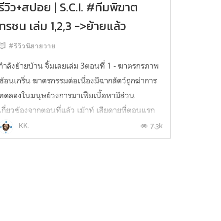
รีวิว+สปอย | S.C.I. #ทีมพิฆาต
ทรชน เล่ม 1,2,3 ->ย้ายแล้ว
#รีวิวนิยายวาย
กำลังย้ายบ้าน จิ้มเลยเล่ม 3ตอนที่ 1 - ฆาตรกรภาพ
ซ้อนเกริ่น ฆาตรกรรมต่อเนื่องมีฉากสัตว์ถูกฆ่าการ
ทดลองในมนุษย์วงการมาเฟียเนื้อหามีส่วน
เกี่ยวข้องจากตอนที่แล้ว เม้าท์ เสียดายที่ตอนแรก
ไม่ได้อ่านเล่มนี้ต่อยาวๆ เพราะว่าตอนนั้นอ่าน
7.3k
KK.
เล่ม2แล้วมันหลอนไม่ไหวเลยพอก่อน แต่พอได้อ่าน
แล้วเล่มนี้ไม่หลอนจ้า เป็นคดีฆาตรกรรมที่แลกมา
ด้วยความ...