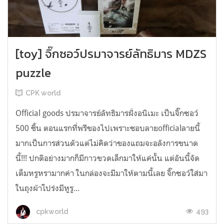
[toy] จิ๊กซอว์ปรมาจารย์ลัทธิมาร MDZS
puzzle
CPK world
Official goods ปรมาจารย์ลัทธิมารฝั่งอนิเมะ เป็นจิ๊กซอว์
500 ชิ้น ตอนแรกที่พรีของไปเพราะชอบลายofficialลายนี้
มากเป็นการส่วนตัวแต่ไม่คิดว่าของแถมจะอลังการขนาด
นี้!!! ปกติอย่างมากก็มีกาวขวดเล็กมาให้แค่นั้น แต่อันนี้จัด
เต็มหรูหรามากค่า ในกล่องจะมีมาให้ตามนี้เลย จิ๊กซอว์ใส่มา
ในถุงผ้าโปร่งมีหูรู...
493
cpkworld