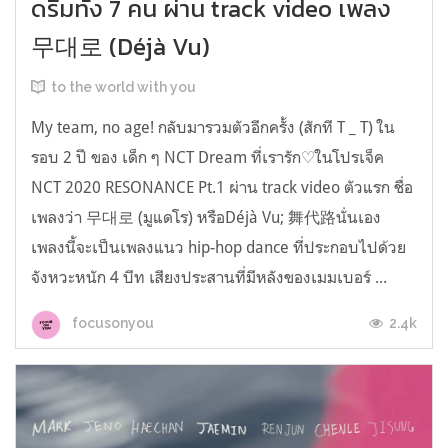
ดรีมทั้ง 7 คน ผ่าน track video เพลง
무대로 (Déjà Vu)
to the world with you
My team, no age! กลับมารวมตัวอีกครั้ง (สักที T _ T) ใน
รอบ 2 ปี ของ เด็ก ๆ NCT Dream ที่เรารัก♡ในโปรเจ็ค
NCT 2020 RESONANCE Pt.1 ผ่าน track video ตัวแรก ชื่อ
เพลงว่า 무대로 (มูแดโร) หรือDéjà Vu; 舞代路นั่นเอง
เพลงนี้จะเป็นเพลงแนว hip-hop dance ที่ประกอบไปด้วย
จังหวะหนัก 4 บีท เสียงประสานที่มีหลังของเมมเบอร์ ...
2.4k
focusonyou