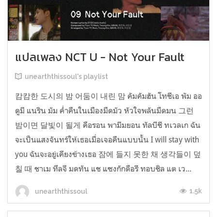
แปลเพลง NCT U - Not Your Fault
unearththissoul's playlist
캄캄한 도시의 밤 어둠이 내린 맘 คัมคัมฮัน โทชีเอ พัม ออ
ดูมี แนริน มัม ค่ำคืนในเมืองมืดมัว หัวใจพลันมืดมน 그런
밤이면 달빛이 될게 คือรอน พามีมยอน ทัลบีชี ทเวลเก ฉัน
จะเป็นแสงจันทร์ให้เธอเมื่อเจอคืนแบบนั้น I will stay with
you ฉันจะอยู่เคียงข้างเธอ 잠에 들지 못한 채 생각들이 덮
칠 때 ชาเม ทึลจี มดทัน แช แซงกักดือรี ทอบชิล แต เว...
1.5k
unearththissoul