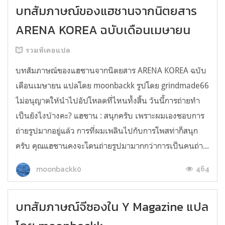
บทสัมภาษณ์ของแฮชานจากนิตยสาร
ARENA KOREA ฉบับเดือนเมษายน
รวมที่เคยแปล
บทสัมภาษณ์ของแฮชานจากนิตยสาร ARENA KOREA ฉบับ
เดือนเมษายน แปลโดย moonbackk รูปโดย grindmade66
ไม่อนุญาตให้นำไปอัปโหลดที่ไหนทั้งสิ้น วันนี้การถ่ายทำ
เป็นยังไงบ้างคะ? แฮชาน : สนุกครับ เพราะผมเองชอบการ
ถ่ายรูปมากอยู่แล้ว การที่ผมเพลินไปกับการโพสท่าก็สนุก
ครับ คุณแฮชานคงจะโดนถ่ายรูปมามากกว่าการเป็นคนถ่า...
464
moonbackk0
บทสัมภาษณ์จีซองใน Y Magazine แปล