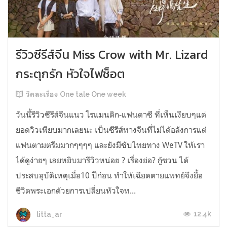
รีวิวซีรีส์จีน Miss Crow with Mr. Lizard
กระตุกรัก หัวใจไฟช็อต
วีคละเรื่อง One tale One week
วันนี้รีวิวซีรีส์จีนแนว โรแมนติก-แฟนตาซี ที่เห็นเงียบๆแต่
ยอดวิวเพียบมากเลยนะ เป็นซีรีส์ทางจีนที่ไม่ได้อลังการแต่
แฟนตามตรึมมากๆๆๆๆ และยังมีซับไทยทาง WeTV ให้เรา
ได้ดูง่ายๆ เลยหยิบมารีวิวหน่อย ? เรื่องย่อ? กู้ชวน ได้
ประสบอุบัติเหตุเมื่อ10 ปีก่อน ทำให้เฉียดตายแพทย์จึงยื้อ
ชีวิตพระเอกด้วยการเปลี่ยนหัวใจท...
12.4k
litta_ar