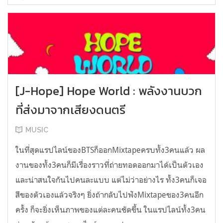
[J-Hope] Hope World : พลังงานบวก
ที่ส่งมาจากเสียงดนตรี
MUSIC
ในที่สุดแรปไลน์ของBTSก็ออกMixtapeครบทั้ง3คนแล้ว ผล
งานของทั้ง3คนก็มีเรื่องราวที่ถ่ายทอดออกมาได้เป็นตัวเอง
และน่าสนใจกันไปคนละแบบ แต่ไม่ว่าอย่างไร ทั้ง3คนก็เจอ
สีของตัวเองแล้วจริงๆ ยิ่งถ้ากลับไปฟังMixtapeของ3คนอีก
ครั้ง ก็จะยิ่งเห็นภาพของแต่ละคนชัดขึ้น ในแรปไลน์ทั้ง3คน