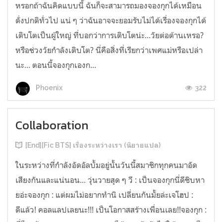
หรอกถ้าฉันคิดแบบนี้ ฉันก็จะสามารถมองจองกุกได้เหมือน
ดั่งปกติทั่วไป แน่ ๆ ว่าฉันอาจจะยอมรับไม่ได้เรื่องจองกุกได้
เติบโตเป็นผู้ใหญ่ ที่บอกว่าการเติบโตน่ะ...วัยต่อต้านเหรอ?
หรือช่วงวัยกำลังเติบโต? นี่คือสิ่งที่เรียกว่าเพศแม่หรือเปล่า
นะ... ตอนนี้จองกุกเองก...
322
Phoenix
Collaboration
[End][Fic BTS] เรื่องระหว่างเรา (นิยายแปล)
ในระหว่างที่กำลังอัดอัลบั้มอยู่นั้นวันนี้สมาชิกทุกคนมาอัด
เสียงกันและแน่นอน... วุ่นวายสุด ๆ วี : เป็นจองกุกนี่ดีชิบหา
ยอ่ะจองกุก : แต่ผมไม่อยากทำนิ เปลี่ยนกันมั้ยล่ะเจโฮป :
ดีแล้ว! คอลแลปเลยนะ!!! เป็นโอกาสสร้างเพื่อนเลย!!จองกุก :