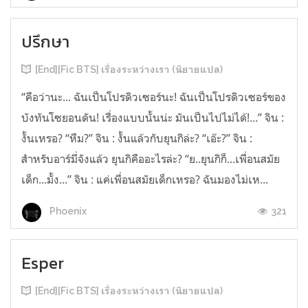
ปรึกษา
[End][Fic BTS] เรื่องระหว่างเรา (นิยายแปล)
“คือว่านะ... ฉันเป็นโปรดิวเซอร์นะ! ฉันเป็นโปรดิวเซอร์ของ
บังทันโซยอนดัน! เรื่องแบบนั้นน่ะ มันเป็นไปไม่ได้!...” จิน :
งั้นเหรอ? “หืม?” จิน : งั้นแล้วกับยุนกิล่ะ? “เอ๊ะ?” จิน :
สำหรับอาร์มี่จังแล้ว ยุนกิคืออะไรล่ะ? “ย..ยุนกิก็...เพื่อนสมัย
เด็ก...มั้ง...” จิน : แค่เพื่อนสมัยเด็กเหรอ? ฉันมองไม่เห...
321
Phoenix
Esper
[End][Fic BTS] เรื่องระหว่างเรา (นิยายแปล)