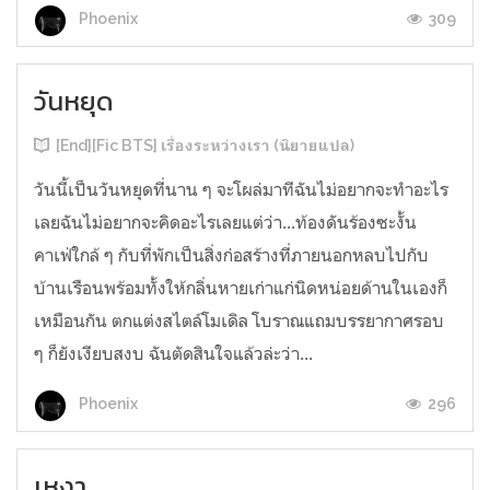
309
Phoenix
วันหยุด
[End][Fic BTS] เรื่องระหว่างเรา (นิยายแปล)
วันนี้เป็นวันหยุดที่นาน ๆ จะโผล่มาทีฉันไม่อยากจะทำอะไร
เลยฉันไม่อยากจะคิดอะไรเลยแต่ว่า...ท้องดันร้องซะงั้น
คาเฟ่ใกล้ ๆ กับที่พักเป็นสิ่งก่อสร้างที่ภายนอกหลบไปกับ
บ้านเรือนพร้อมทั้งให้กลิ่นหายเก่าแก่นิดหน่อยด้านในเองก็
เหมือนกัน ตกแต่งสไตล์โมเดิล โบราณแถมบรรยากาศรอบ
ๆ ก็ยังเงียบสงบ ฉันตัดสินใจแล้วล่ะว่า...
296
Phoenix
เหงา