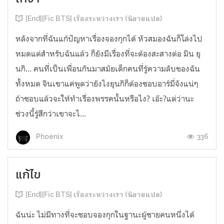
[End][Fic BTS] เรื่องระหว่างเรา (นิยายแปล)
หลังจากที่ฉันแก้ปัญหาเรื่องจองกุกได้ หัวสมองฉันก็โล่งไป
หมดแต่สำหรับฉันแล้ว ก็ยังมีเรื่องที่จะต้องสะสางต่อ มิน ยุ
นกิ... คนที่เป็นเพื่อนกันมาสมัยเด็กคนที่รู้ความลับของฉัน
ทั้งหมด จินเขาแค่พูดว่ายังไงยุนกิก็ต้องชอบอาร์มี่จังแน่ๆ
ถ้าชอบแล้วจะให้ทำเรื่องพรรคนั้นหรือไง? เอ๊ะ?แต่ว่านะ
ช่วงนี้รู้สึกว่าเขาจะไ...
336
Phoenix
แก้ไข
[End][Fic BTS] เรื่องระหว่างเรา (นิยายแปล)
ฉันน่ะ ไม่มีทางที่จะชอบจองกุกในฐานะผู้ชายคนหนึ่งได้