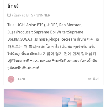
line)
เนื้อเพลง BTS + WINNER
Title: UGH! Artist: BTS (J-HOPE, Rap Monster,
Suga)Producer: Supreme Boi Writer:Supreme
Boi,RM,SUGA,Hiss noise,j-hope,icecream drum 타닥 또
타오르는 저 불씨ทะทัก โต ทาโอรึนึน ชอ พุลชีพรึ่บ พรึ่บ
ไฟนั่นลุกขึ้นมาอีกแล้ว 기름에 닿기 전에 먼저 집어삼키
네คีรึมเม ดากี ชอเน มอนจอ ชิบอซัมกีเนก่อนจะโดนน้ำมัน
กูต้องกลืนกินมันซะก่...
6.2k
TANI.