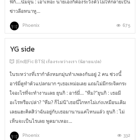
พี่ก็....นัมจุน : เอาเหอะ นายเองก็ต้องระวังตัวไม่ให้กลายเป็น
ข่าวลือหนาหู...
675
Phoenix
YG side
[End][Fic BTS] เรื่องระหว่างเรา (นิยายแปล)
ในระหว่างที่เรากำลังหมกมุ่นทำเพลงกันอยู่ 2 คน ช่วงนี้
อาร์มี่ดูทำตัวแปลกมาก ๆเธอเหม่อเลย แถมไม่มีกระจิตกระ
ใจอะไรที่จะทำงานเลย ยุนกิ : อาร์มี่... "หืม?"ยุนกิ : เธอมี
อะไรหรือเปล่า? "หืม? ก็ไม่นิ"เธอนี่โกหกไม่เก่งเหมือนเดิม
เลยแฮะคิดสิว่าฉันอยู่กับเธอมานานแค่ไหนแล้ว ยุนกิ : ไม่
เห็นจะเป็นไรเลย พูดมาเหอะ...
332
Phoenix