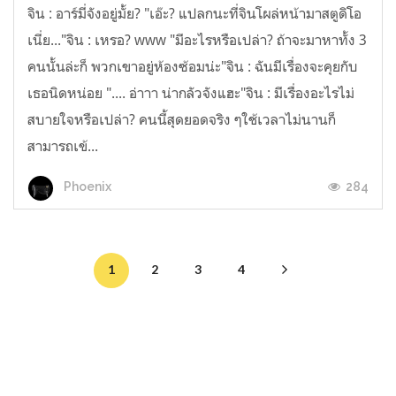
จิน : อาร์มี่จังอยู่มั้ย? "เอ๊ะ? แปลกนะที่จินโผล่หน้ามาสตูดิโอ
เนี่ย..."จิน : เหรอ? www "มีอะไรหรือเปล่า? ถ้าจะมาหาทั้ง 3
คนนั้นล่ะก็ พวกเขาอยู่ห้องซ้อมน่ะ"จิน : ฉันมีเรื่องจะคุยกับ
เธอนิดหน่อย ".... อ่าาา น่ากลัวจังแฮะ"จิน : มีเรื่องอะไรไม่
สบายใจหรือเปล่า? คนนี้สุดยอดจริง ๆใช้เวลาไม่นานก็
สามารถเข้...
284
Phoenix
1
2
3
4