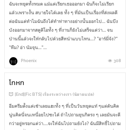
ฉันจะหยุดทั้งหมด แม้แต่เรียกเธอออกมา ฉันก็จะไม่เรียก
แล้วเพราะงั้น สบายใจได้เลย ทั้ง ๆ ที่มันเป็นเรื่องที่ส่งผลดี
ต่อฉันแต่ทำไมฉันถึงได้ทำท่าทางอย่างนั้นออกไป... ฉันบึง
บังออกมาจากสตูดิโอทั้ง ๆ ที่งานก็ยังไม่เสร็จแต่ว่า... จน
ป่านนี้แล้วจะให้กลับไปด้วยสีหน้าแบบไหน...? "อาร์มี่จัง?"
"หืม? อ่า นัมจุน..."...
308
Phoenix
โกหก
[End][Fic BTS] เรื่องระหว่างเรา (นิยายแปล)
อึมครึมตั้งแต่เช้าเลยแฮะทั้ง ๆ ที่เป็นวันหยุดแท้ ๆแต่ดันคิด
นู่นคิดนี่จนเหนื่อยไปซะได้ ถ้าไปถามยุนกิตรง ๆ เลยมันจะดี
กว่าอยู่หรอกแต่ว่า....จะให้ฉันไปถามยังไง? ฉันมีสิทธิ์ไปถาม