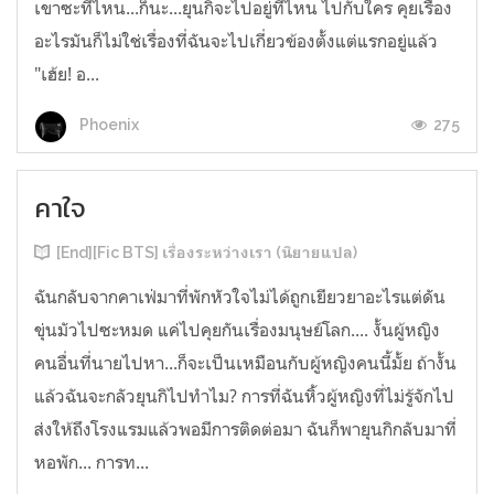
เขาซะที่ไหน...ก็นะ...ยุนกิจะไปอยู่ที่ไหน ไปกับใคร คุยเรื่อง
อะไรมันก็ไม่ใช่เรื่องที่ฉันจะไปเกี่ยวข้องตั้งแต่แรกอยู่แล้ว
"เฮ้ย! อ...
275
Phoenix
คาใจ
[End][Fic BTS] เรื่องระหว่างเรา (นิยายแปล)
ฉันกลับจากคาเฟ่มาที่พักหัวใจไม่ได้ถูกเยียวยาอะไรแต่ดัน
ขุ่นมัวไปซะหมด แค่ไปคุยกันเรื่องมนุษย์โลก.... งั้นผู้หญิง
คนอื่นที่นายไปหา...ก็จะเป็นเหมือนกับผู้หญิงคนนี้มั้ย ถ้างั้น
แล้วฉันจะกลัวยุนกิไปทำไม? การที่ฉันหิ้วผู้หญิงที่ไม่รู้จักไป
ส่งให้ถึงโรงแรมแล้วพอมีการติดต่อมา ฉันก็พายุนกิกลับมาที่
หอพัก... การท...