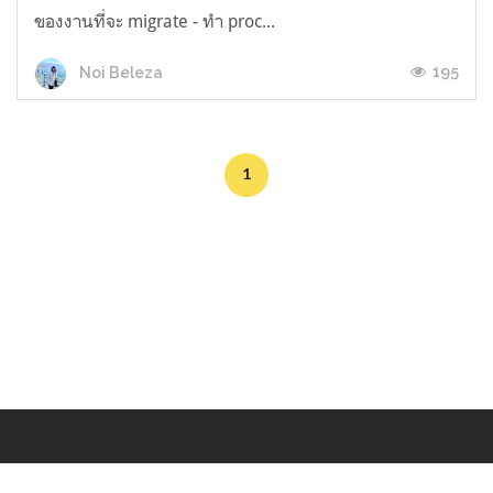
ของงานที่จะ migrate - ทำ proc...
195
Noi Beleza
1
Makers
/
Originals
/
Store
/
Sample
/
Redeem
/
About
/