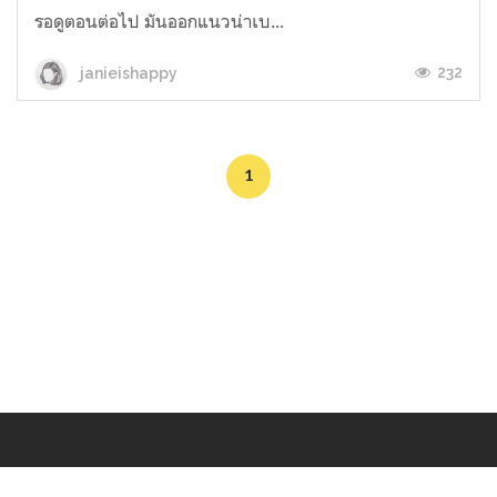
รอดูตอนต่อไป มันออกแนวน่าเบ...
232
janieishappy
1
Makers
/
Originals
/
Store
/
Sample
/
Redeem
/
About
/