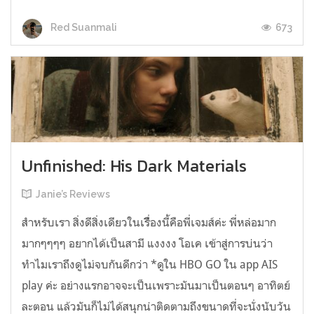
673
Red Suanmali
Unfinished: His Dark Materials
Janie’s Reviews
สำหรับเรา สิ่งดีสิ่งเดียวในเรืื่องนี้คือพี่เจมส์ค่ะ พี่หล่อมาก
มากๆๆๆๆ อยากได้เป็นสามี แงงงง โอเค เข้าสู่การบ่นว่า
ทำไมเราถึงดูไม่จบกันดีกว่า *ดูใน HBO GO ใน app AIS
play ค่ะ อย่างแรกอาจจะเป็นเพราะมันมาเป็นตอนๆ อาทิตย์
ละตอน แล้วมันก็ไม่ได้สนุกน่าติดตามถึงขนาดที่จะนั่งนับวัน