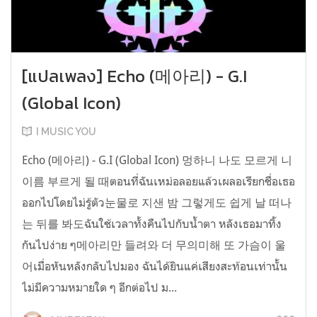
[แปลเพลง] Echo (메아리) - G.I
(Global Icon)
I MUSIC YOU
Echo (메아리) - G.I (Global Icon) 멍하니 나도 모르게 니
이름 부르게 될 때ตอนที่ฉันเหม่อลอยแล้วเผลอเรียกชื่อเธอ
ออกไปโดยไม่รู้ตัว눈물로 지샌 밤 그렇게도 쉽게 날 떠나
는 뒤를 봐도ฉันใช้เวลาทั้งคืนไปกับน้ำตา หลังเธอมาทิ้ง
กันไปง่าย ๆ메아리만 들려와 더 무의미해 또 가슴이 울
어เมื่อหันหลังกลับไปมอง ฉันได้ยินแค่เสียงสะท้อนเท่านั้น
ไม่มีความหมายใด ๆ อีกต่อไป ม...