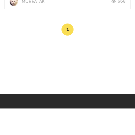
668
MUBEATAK
1
Makers
/
Originals
/
Store
/
Sample
/
Redeem
/
About
/
Contact
/
Jobs
/
Copyrights © 2015 All Rights Reserved by Minimore