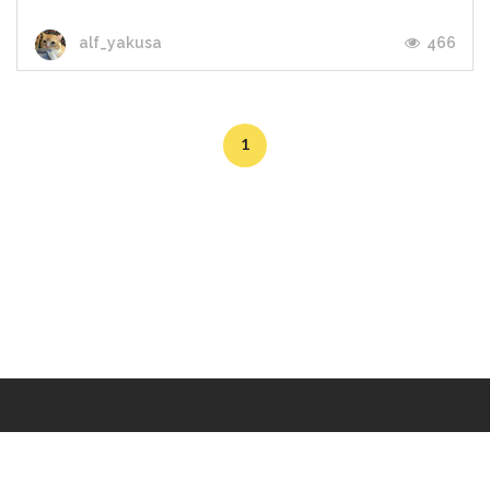
466
alf_yakusa
1
Makers
/
Originals
/
Store
/
Sample
/
Redeem
/
About
/
Contact
/
Jobs
/