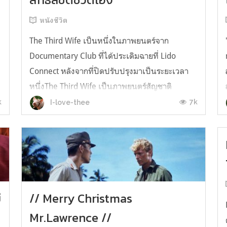
หนังชีวิต
The Third Wife เป็นหนึ่งในภาพยนตร์จาก
Documentary Club ที่ได้ประเดิมฉายที่ Lido
Connect หลังจากที่ปิดปรับปรุงมาเป็นระยะเวลา
่
หนึ่งThe Third Wife เป็นภาพยนตร์สัญชาติ
เวียดนามผลงานการกำกับของAsh Mayfair เล่า
k
7k
I-love-thee
เรื่องราวของ 'เมย'สาวน้อยวัยเพียง 14 ที่ได้
แต่งงานมาเป็นภรรยาคนที่สามของบ้านเศรษฐี
ครอบครัวที่เม...
่
// Merry Christmas
Mr.Lawrence //