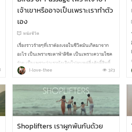
เจ้าเขาหรืออาจเป็นเพราะเราทำตัว
เอง
หนังชีวิต
เรื่องราวร้ายๆที่เราต้องเจอในชีวิตมันเกิดมาจาก
d
อะไร เป็นเพราะชะตาฟ้าลิขิต เป็นเพราะความโชค
ร้าย เป็นเพราะว่าเราบังเอิญไปลบหลู่สิ่งศักดิ์สิทธิ์
8
323
I-love-thee
หรือทำให้สิ่งที่มองไม่เห็นไม่พอใจ แล้วถ้าเราดัน
โดนทัก อาจจะจากหมอดูผู้มีญาณทิพย์หรือใคร
ก็ตามว่าจะเกิดสิ่งนั้นสิ่งนี้ขึ้น เราควรจะเชื่อเขาหรือ
ว่าปล่อยผ่านไปแล้ว...
Shoplifters เราผูกพันกันด้วย