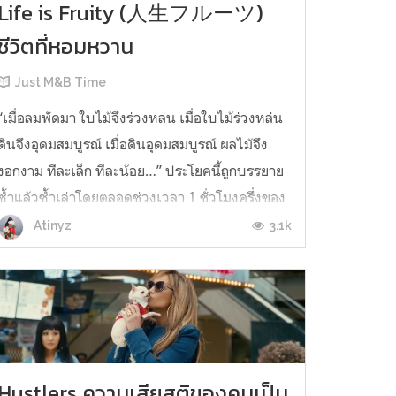
Life is Fruity (人生フルーツ)
ชีวิตที่หอมหวาน
Just M&B Time
“เมื่อลมพัดมา ใบไม้จึงร่วงหล่น เมื่อใบไม้ร่วงหล่น
ดินจึงอุดมสมบูรณ์ เมื่อดินอุดมสมบูรณ์ ผลไม้จึง
งอกงาม ทีละเล็ก ทีละน้อย…” ประโยคนี้ถูกบรรยาย
ซ้ำแล้วซ้ำเล่าโดยตลอดช่วงเวลา 1 ชั่วโมงครึ่งของ
สารคดีเรื่องนี้ เมื่อมาลองนั่งพิจารณาประโยคนี้หลัง
3.1k
Atinyz
ชมภาพยนตร์ก็พบว่า ช่างเป็นการเรียบเรียง
ประโยคที่ลงตัวและเหมาะส...
Hustlers ความเสียสติของคนเป็น