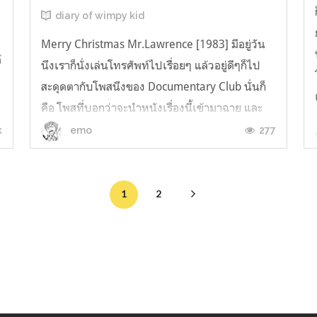
diary of wimpy kid
Merry Christmas Mr.Lawrence [1983] มีอยู่วัน
้
นึงเราก็นั่งเล่นโทรศัพท์ไปเรื่อยๆ แล้วอยู่ดีๆก็ไป
สะดุดตากับโพสนึงของ Documentary Club นั่นก็
คือ โพสที่บอกว่าจะนำหนังเรื่องนี้เข้ามาฉาย และ
เราก็เห็นนักแสดงคนนึงในเรื่อง เห้ย นั่นมัน เดวิด
k
277
emo
โบวี่ นี่หว่า ส่วนตัวเราก็ชื่นชอบผลงานของคุณลุง
เดวิด แต่เราไม่เคยท...
1
2