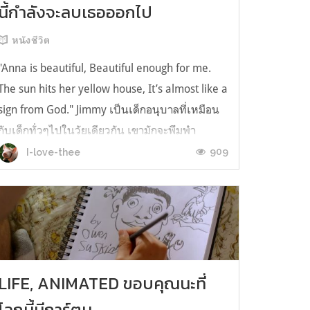
นี้กำลังจะลบเธอออกไป
หนังชีวิต
"Anna is beautiful, Beautiful enough for me.
The sun hits her yellow house, It’s almost like a
sign from God." Jimmy เป็นเด็กอนุบาลที่เหมือน
กับเด็กทั่วๆไปในวัยเดียวกัน เขามักจะพึมพำ
ประโยค หรือวลีบางอย่างขึ้นมาแบบไม่มีปี่มีขลุ่ยอยู่
909
I-love-thee
เสมอ แต่คนรอบข้างเขาดูจะไม่ได้ใส่ใจกับเรื่องนัก
ไม่ว่าจะเป็นพ่อหรือพี่เลี้ยงก็ตามและก็ดูเหมือนว่าจะ
มีแค่ Lisa เท่านั้นที่สังเกตเห็นสิ่งนี้ว่ามันเป็นบทกวี
สุดวิเศษ Lisa เป็นทั้งครูอ...
LIFE, ANIMATED ขอบคุณนะที่
โลกนี้มีการ์ตูน