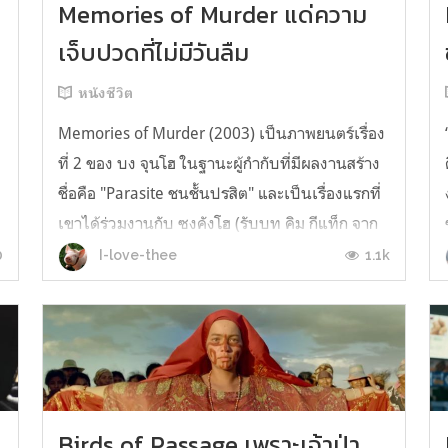
Memories of Murder แด่ความ
เจ็บปวดที่ไม่มีวันลืม
หนังชีวิต
Memories of Murder (2003) เป็นภาพยนตร์เรื่อง
ที่ 2 ของ บง จุนโฮ ในฐานะผู้กำกับที่มีผลงานสร้าง
ชื่อคือ "Parasite ชนชั้นปรสิต" และเป็นเรื่องแรกที่
เขาได้ร่วมงานกับ ซงคังโฮ (รับบท คิม กีแท็ก จาก
เรื่อง Parasite) และทาง Documentary Club ได้มี
0
1.1k
I-love-thee
การนำกลับมาฉายใหม่อีกครั้งในปี 2020 และยังคง
มีโปรแกรมฉายจนถึงต้นปี...
Birds of Passage เพราะเจ้าป่า