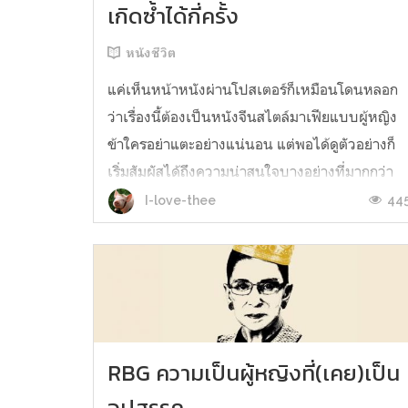
เกิดซ้ำได้กี่ครั้ง
หนังชีวิต
แค่เห็นหน้าหนังผ่านโปสเตอร์ก็เหมือนโดนหลอก
ว่าเรื่องนี้ต้องเป็นหนังจีนสไตล์มาเฟียแบบผู้หญิง
ข้าใครอย่าแตะอย่างแน่นอน แต่พอได้ดูตัวอย่างก็
เริ่มสัมผัสได้ถึงความน่าสนใจบางอย่างที่มากกว่า
หนังบู๊แอคชั่นต่อยตีแนวเจ้าพ่อชาวแก๊งทั่วไป Ash
44
I-love-thee
is Purest White คือภาพยนตร์จีนแนวดราม่าผล
งานการกำกับของเจี่ยจางเคอ (จา...
RBG ความเป็นผู้หญิงที่(เคย)เป็น
อุปสรรค