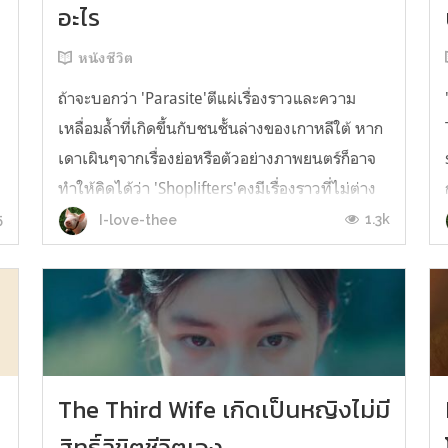
อะไร
หนังชีวิต
ถ้าจะบอกว่า 'Parasite'ตีแผ่เรื่องราวและความ
เหลื่อมล้ำที่เกิดขึ้นกับชนชั้นล่างของเกาหลีใต้ หาก
เดาเผินๆจากเรื่องย่อหรือตัวอย่างภาพยนตร์ก็อาจ
ทำให้คิดได้ว่า 'Shoplifters'คงมีเรื่องราวที่ไม่ต่าง
กันมากนัก เพียงแต่เปลี่ยนสถานที่จากเกาหลีใต้
5
1.3k
I-love-thee
เป็นญี่ปุ่น และเปลี่ยนแกนเรื่องจากการต้มตุ๋นแบบ
แทคทีมเป็นการลักเล็ก...
The Third Wife เกิดเป็นหญิงไม่มี
สิทธิ์ลิขิตชีวิตเอง