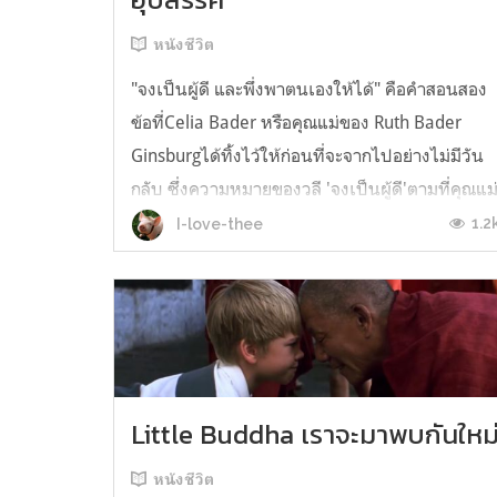
หนังชีวิต
"จงเป็นผู้ดี และพึ่งพาตนเองให้ได้" คือคำสอนสอง
ข้อที่Celia Bader หรือคุณแม่ของ Ruth Bader
Ginsburgได้ทิ้งไว้ให้ก่อนที่จะจากไปอย่างไม่มีวัน
กลับ ซึ่งความหมายของวลี 'จงเป็นผู้ดี'ตามที่คุณแม
ได้นิยามไว้คือ การที่ไม่ปล่อยให้อารมณ์หรือความ
1.2
I-love-thee
โกรธเข้าครอบงำจนพาให้เราทำในสิ่งที่ไม่ถูกไม่
ควร Ruth Bader Ginsburg...
Little Buddha เราจะมาพบกันใหม
หนังชีวิต