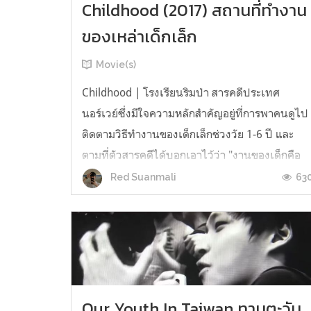
Childhood (2017) สถานที่ทำงาน
ของเหล่าเด็กเล็ก
Movie(s)
Childhood | โรงเรียนริมป่า สารคดีประเทศ
นอร์เวย์ซึ่งมีใจความหลักสำคัญอยู่ที่การพาคนดูไป
ติดตามวิธีทำงานของเด็กเล็กช่วงวัย 1-6 ปี และ
ตามที่ตัวสารคดีได้บอกเอาไว้ว่า "งานของเด็กคือ
การเล่น" มันจึงทำให้เรื่องราวของสารคดีอาจถูก
63
Red Suanmali
มองเป็นเพียงการตามถ่ายเด็กไปเรื่อย ๆ ไร้การ
สัมภาษณ์ ไม่มีจุดไคลแมกซ์ ทว่าขณะที่...
Our Youth In Taiwan ทานตะวัน