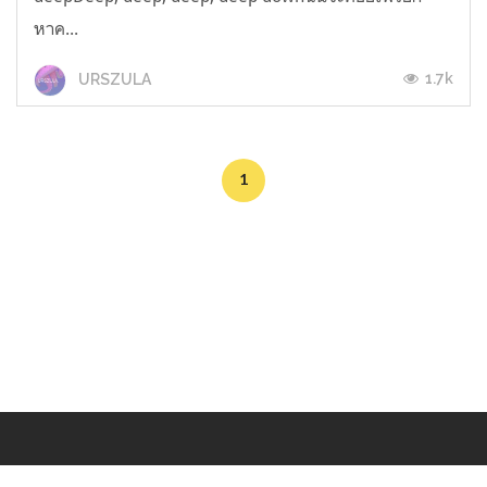
หาค...
1.7k
URSZULA
1
Makers
/
Originals
/
Store
/
Sample
/
Redeem
/
About
/