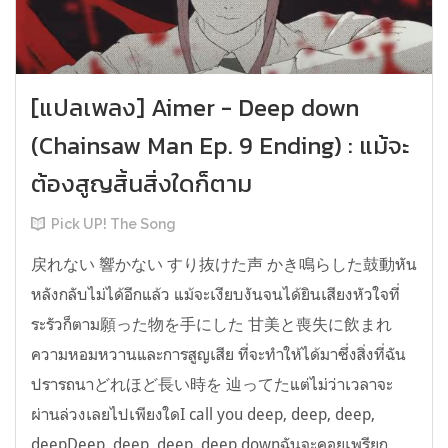
[แปลเพลง] Aimer - Deep down
(Chainsaw Man Ep. 9 Ending) : แม้จะ
ต้องสูญสิ้นสิ่งใดก็ตาม
Pick UP! The Song
戻れない 響かない すり抜けた声 かき鳴らした鼓動หัน
หลังกลับไม่ได้อีกแล้ว แม้จะเงียบงันจนได้ยินเสียงหัวใจที่
ระรัวก็ตาม願った物を手にした 甘美と喪失に飲まれ
ความหอมหวานและการสูญเสีย ที่จะทำให้ได้มาซึ่งสิ่งที่ฉัน
ปรารถนาどれほど長い時を 辿ってたแต่ไม่ว่าเวลาจะ
ผ่านล่วงเลยไปเพียงใดI call you deep, deep, deep,
deepDeep, deep, deep, deep downฉันจะคอยเพรียก