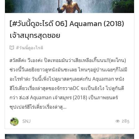
[#วันนี้ดูอะไรดี 06] Aquaman (2018)
เจ้าสมุทรสุดซอย
#วันนี้ดูอะไรดี
สวัสดีค่ะ วีเองค่ะ ปิดเทอมมันว่าเสียเหลือเกิ๊นนน!!(ตะโกน)
ช่วงนี้วีเลยยิงยาวดูหนังมันซะเลย ไหนๆอยู่บ้านเฉยๆก็ไม่มี
อะไรทำล่ะ วันนี้เพิ่งไปดูมาสดๆเลยค่ะกับ Aquaman หนัง
ฮีโร่เดี่ยวเรื่องล่าสุดของจักรวาลDC จะเป็นยังไง ไปดูกันดี
กว่า ತಎತ Aquaman เจ้าสมุทร (2018) เป็นภาพยนตร์
ซุปเปอร์ฮีโร่เดี่ยวเรื่องล่าสุ...
285
SNJ