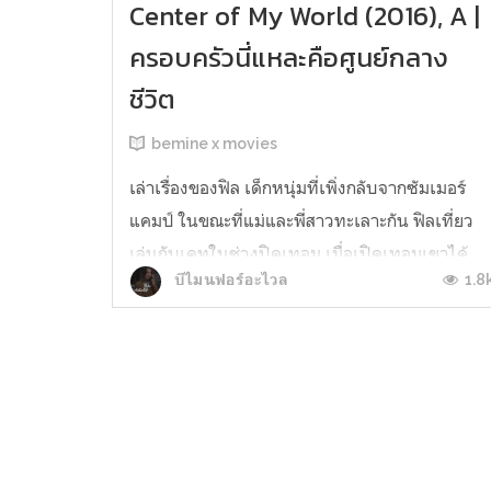
Center of My World (2016), A |
ครอบครัวนี่แหละคือศูนย์กลาง
ชีวิต
bemine x movies
เล่าเรื่องของฟิล เด็กหนุ่มที่เพิ่งกลับจากซัมเมอร์
แคมป์ ในขณะที่แม่และพี่สาวทะเลาะกัน ฟิลเที่ยว
เล่นกับเคทในช่วงปิดเทอม เมื่อเปิดเทอมเขาได้
1.8
บีไมนฟอร์อะไวล
เจอกับนิโคลัส คนที่ทำให้ฟิลตกหลุมรักเป็นครั้งแร
'การตามหาจุดศูนย์กลางของชีวิตจึงเป็นสิ่งที่กำลัง
ท้าทายของเขา' จุดโฟกัสหลักของหนังเหมือนไม่ได
ไปทางเรื่องความรักส...