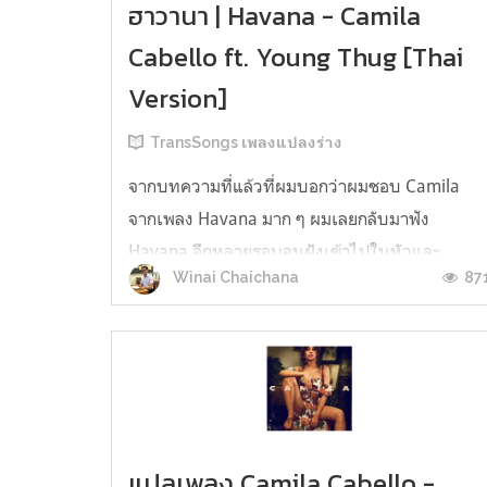
ฮาวานา | Havana - Camila
Cabello ft. Young Thug [Thai
Version]
TransSongs เพลงแปลงร่าง
จากบทความที่แล้วที่ผมบอกว่าผมชอบ Camila
จากเพลง Havana มาก ๆ ผมเลยกลับมาฟัง
Havana อีกหลายรอบจนฝังเข้าไปในหัวและ
87
Winai Chaichana
ตกผลึกกลายเป็นเวอร์ชั่นภาษาไทย นอกจากเสน่ห์
ของกลิ่นอายเพลงลาตินแล้ว เรื่องราวใน MV สนุก
มาก (ก.ไก่หลายตัว) ใครที่เคยฟังแต่เพลงแต่ยังไม่
เคยดู MV ผมแนะนำให้ดูเดี๋ยวนี้เลย เพราะไม่อยาก
ให้พลาดค...
แปลเพลง Camila Cabello -