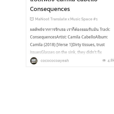
Consequences
MaNoot Translate x Music Space #1
ผลลัพธ์จากการรักเธอ เราก็ต้องยอมรับมัน Track:
ConsequencesArtist: Camila CabelloAlbum:
Camila (2018) [Verse 1]Dirty tissues, trust
issuesGlasses on the sink, they didn't fix
youLonely pillows in a stranger's bedLittle
4.8
cocococoayeah
voices in my headSecret keeping, stop the
bleedingLost a little weight because I w...