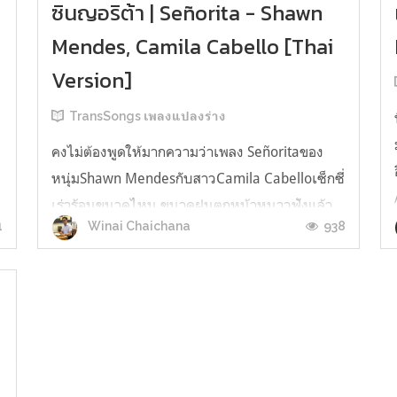
ซินญอริต้า | Señorita - Shawn
Mendes, Camila Cabello [Thai
Version]
TransSongs เพลงแปลงร่าง
คงไม่ต้องพูดให้มากความว่าเพลง Señoritaของ
หนุ่มShawn MendesกับสาวCamila Cabelloเซ็กซี่
เร่าร้อนขนาดไหน ขนาดฝนตกหน้าหนาวฟังแล้ว
1
938
Winai Chaichana
ยังทำให้ใจสั่นเหงื่อซ่กได้คิดดู แต่นอกจากความเย้า
ยวนรัญจวนจิตในเพลง ผมว่าดนตรีแบบลาตินใน
เพลงนี่แหละที่ทำให้เพลงนี้มีเสน่ห์น่าฟังมาก ๆ อาจ
เป็นเพราะช่วงแรกที่เพลงออกผมติดฟังเพลงล...