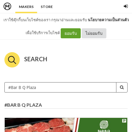
MAKERS
STORE
เราใช้คุ๊กกี้บนเว็บไซต์ของเรา กรุณาอ่านและยอมรับ
นโยบายความเป็นส่วนตัว
เพื่อใช้บริการเว็บไซต์
ยอมรับ
ไม่ยอมรับ
SEARCH
#BAR B Q PLAZA