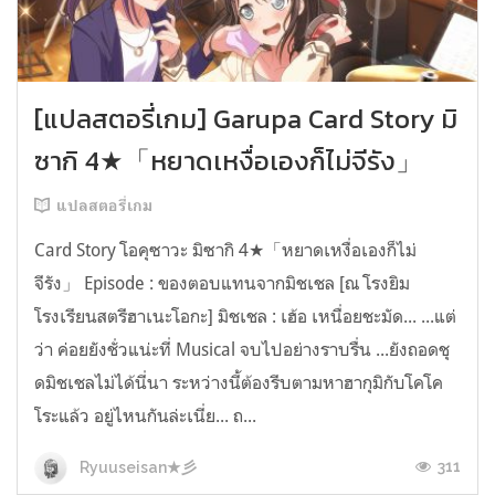
[แปลสตอรี่เกม] Garupa Card Story มิ
ซากิ 4★「หยาดเหงื่อเองก็ไม่จีรัง」
แปลสตอรี่เกม
Card Story โอคุซาวะ มิซากิ 4★「หยาดเหงื่อเองก็ไม่
จีรัง」 Episode : ของตอบแทนจากมิชเชล [ณ โรงยิม
โรงเรียนสตรีฮาเนะโอกะ] มิชเชล : เฮ้อ เหนื่อยชะมัด... ...แต่
ว่า ค่อยยังชั่วแน่ะที่ Musical จบไปอย่างราบรื่น ...ยังถอดชุ
ดมิชเชลไม่ได้นี่นา ระหว่างนี้ต้องรีบตามหาฮากุมิกับโคโค
โระแล้ว อยู่ไหนกันล่ะเนี่ย... ถ...
311
Ryuuseisan★彡