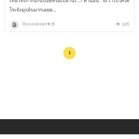
เที่ยวที่เกาะนี้กันบ่อยหรือเปล่านะ...? คาน่อน : จะว่าไปโคโค
โระจังมุ่งมั่นมากเลยล...
326
Ryuuseisan★彡
1
Makers
/
Originals
/
Store
/
Sample
/
Redeem
/
About
/