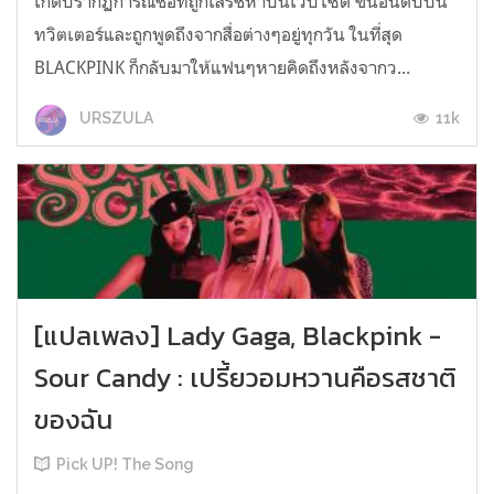
เกิดปรากฏการณ์ชื่อที่ถูกเสิร์ชหาบนเว็บไซต์ ขึ้นอันดับบน
ทวิตเตอร์และถูกพูดถึงจากสื่อต่างๆอยู่ทุกวัน ในที่สุด
BLACKPINK ก็กลับมาให้แฟนๆหายคิดถึงหลังจากว...
11k
URSZULA
[แปลเพลง] Lady Gaga, Blackpink -
Sour Candy : เปรี้ยวอมหวานคือรสชาติ
ของฉัน
Pick UP! The Song