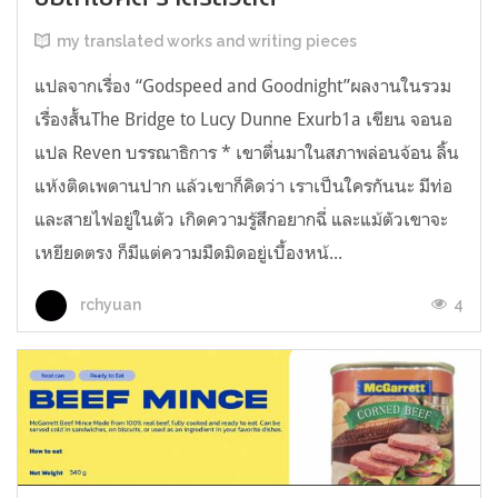
my translated works and writing pieces
แปลจากเรื่อง “Godspeed and Goodnight”ผลงานในรวม
เรื่องสั้นThe Bridge to Lucy Dunne Exurb1a เขียน จอนอ
แปล Reven บรรณาธิการ * เขาตื่นมาในสภาพล่อนจ้อน ลิ้น
แห้งติดเพดานปาก แล้วเขาก็คิดว่า เราเป็นใครกันนะ มีท่อ
และสายไฟอยู่ในตัว เกิดความรู้สึกอยากฉี่ และแม้ตัวเขาจะ
เหยียดตรง ก็มีแต่ความมืดมิดอยู่เบื้องหน้...
4
rchyuan