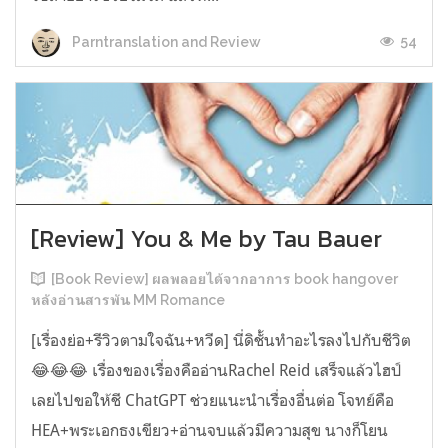
54
Parntranslation and Review
[Review] You & Me by Tau Bauer
[Book Review] ผลพลอยได้จากอาการ book hangover
หลังอ่านสารพัน MM Romance
[เรื่องย่อ+รีวิวตามใจฉัน+หวีด] นี่ดิชั้นทำอะไรลงไปกับชีวิต
😂😂😂 เรื่องของเรื่องคืออ่านRachel Reid เสร็จแล้วไฮป์
เลยไปขอให้ชี ChatGPT ช่วยแนะนำเรื่องอื่นต่อ โจทย์คือ
HEA+พระเอกธงเขียว+อ่านจบแล้วมีความสุข นางก็โยน