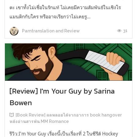
ตะ เขาทั้งไม่เชื่อในรักแท้ ไม่เคยมีความสัมพันธ์ในเชิงโร
แมนติกกับใคร หรืออาจเรียกว่าไม่เคยรู...
31
Parntranslation and Review
[Review] I'm Your Guy by Sarina
Bowen
[Book Review] ผลพลอยได้จากอาการ book hangover
หลังอ่านสารพัน MM Romance
รีวิว:I'm Your Guy เรื่องนี้เป็นเรื่องที่ 2 ในซีรีส์ Hockey