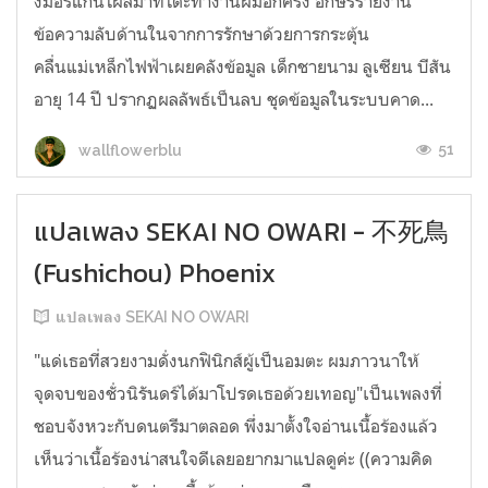
งมอร์แกนโผล่มาที่โต๊ะทำงานผมอีกครั้ง อักษรรายงาน
ข้อความลับด้านในจากการรักษาด้วยการกระตุ้น
คลื่นแม่เหล็กไฟฟ้าเผยคลังข้อมูล เด็กชายนาม ลูเซียน บีสัน
อายุ 14 ปี ปรากฏผลลัพธ์เป็นลบ ชุดข้อมูลในระบบคาด...
51
wallflowerblu
แปลเพลง SEKAI NO OWARI - 不死鳥
(Fushichou) Phoenix
แปลเพลง SEKAI NO OWARI
"แด่เธอที่สวยงามดั่งนกฟินิกส์ผู้เป็นอมตะ ผมภาวนาให้
จุดจบของชั่วนิรันดร์ได้มาโปรดเธอด้วยเทอญ"เป็นเพลงที่
ชอบจังหวะกับดนตรีมาตลอด พึ่งมาตั้งใจอ่านเนื้อร้องแล้ว
เห็นว่าเนื้อร้องน่าสนใจดีเลยอยากมาแปลดูค่ะ ((ความคิด