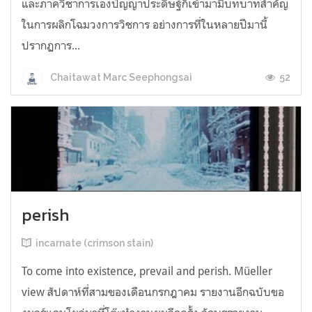
และภาควิชาการเองปัญญาประดิษฐ์ก็เข้ามามีบทบาทสำคัญ
ในการผลิกโฉมวงการวิชการ อย่างการที่ในหลายปีมานี้
ปรากฏการ...
52
Chaitawat Marc Seephongsai
perish
incarnate (crimson stain)
To come into existence, prevail and perish. Müeller
view สัปดาห์ที่สามของเดือนกรกฎาคม รายงานอีกฉบับขอ