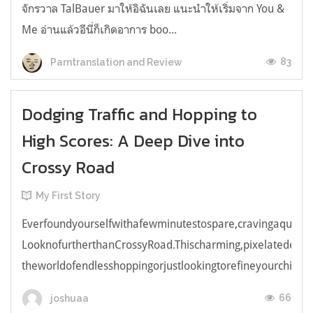
จักรวาล TalBauer มาให้อิฉันเลย แนะนำให้เริ่มจาก You &
Me อ่านแล้วอีนี่ก็เกิดอาการ boo...
83
Parntranslation and Review
Dodging Traffic and Hopping to
High Scores: A Deep Dive into
Crossy Road
My First Story
Everfoundyourselfwithafewminutestospare,cravingaquick,e
LooknofurtherthanCrossyRoad.Thischarming,pixelatedendl
theworldofendlesshoppingorjustlookingtorefineyourchicken
66
joshuaa