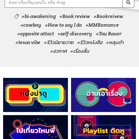
#bi-awakening
#Book review
#Bookreivew
#cowboy
#How to say I do
#MMRomance
#opposite attact
#self-discovery
#Tau Bauer
#texas vibe
#รีวิวนิยายวาย
#รีวิวหนังสือ
#หลุมดำ
#อวกาศ
#เรื่องสั้น