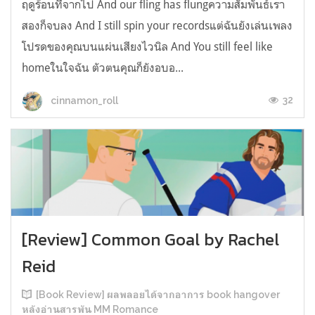
ฤดูร้อนที่จากไป And our fling has flungความสัมพันธ์เรา
สองก็จบลง And I still spin your recordsแต่ฉันยังเล่นเพลง
โปรดของคุณบนแผ่นเสียงไวนิล And You still feel like
homeในใจฉัน ตัวตนคุณก็ยังอบอ...
32
cinnamon_roll
[Review] Common Goal by Rachel
Reid
[Book Review] ผลพลอยได้จากอาการ book hangover
หลังอ่านสารพัน MM Romance