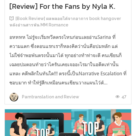
[Review] For the Fans by Nyla K.
[Book Review] ผลพลอยได้จากอาการ book hangover
หลังอ่านสารพัน MM Romance
อหหหห ไม่รู้จะเริ่มหวีดตรงไหนก่อนเลยอ่านSarina ที่
ความแตก ซึ่งตอนแรกเราก็หลงคิดว่านั่นคือปมหลัก แต่
ไม่ใช่จ้าพอพ้นตรงนั้นมาได้ ทุกอย่างทำท่าจะดี คนเขียนก็
เฉลยปมตอนท้ายว่าไครันเคยเจออะไรมาในอดีตเท่านั้น
แหละ คดีพลิกในทันใด!!! ตรงนี้เป็นNarrative Escalation ที่
ชอบมาก ทำให้รู้สึกเหมือนคนเขียนวางแผนไว้ตั...
47
Parntranslation and Review