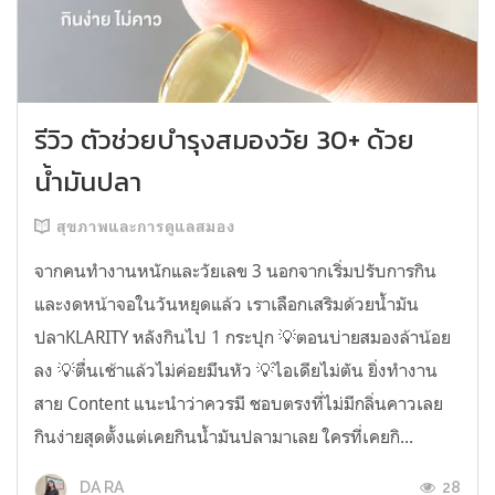
รีวิว ตัวช่วยบำรุงสมองวัย 30+ ด้วย
น้ำมันปลา
สุขภาพและการดูแลสมอง
จากคนทำงานหนักและวัยเลข 3 นอกจากเริ่มปรับการกิน
และงดหน้าจอในวันหยุดแล้ว เราเลือกเสริมด้วยน้ำมัน
ปลาKLARITY หลังกินไป 1 กระปุก 💡ตอนบ่ายสมองล้าน้อย
ลง 💡ตื่นเช้าแล้วไม่ค่อยมึนหัว 💡ไอเดียไม่ตัน ยิ่งทำงาน
สาย Content แนะนำว่าควรมี ชอบตรงที่ไม่มีกลิ่นคาวเลย
กินง่ายสุดตั้งแต่เคยกินน้ำมันปลามาเลย ใครที่เคยกิ...
28
DA RA