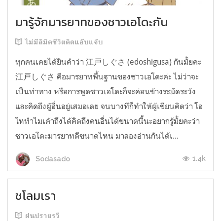
มารู้จักมารยาทของชาวเอโดะกัน
ไม่มีลิมิตชีวิตติดแอ๊บแจ๊บ
ทุกคนเคยได้ยินคำว่า 江戸しぐさ (edoshigusa) กันมั้ยคะ
江戸しぐさ คือมารยาทพื้นฐานของชาวเอโดะค่ะ ไม่ว่าจะ
เป็นท่าทาง หรือการพูดชาวเอโดะก็จะค่อนข้างระมัดระวัง
และคิดถึงผู้อื่นอยู่เสมอเลย จนบางทีก็ทำให้ผู้เขียนคิดว่า โอ
โหทำไมเค้าถึงได้คิดถึงคนอื่นได้ขนาดนี้นะอยากรู้มั้ยคะว่า
ชาวเอโดะมารยาทดีขนาดไหน มาลองอ่านกันได้เ...
1.4k
Sodasado
ชโลมเรา
ฝนปรายรวี