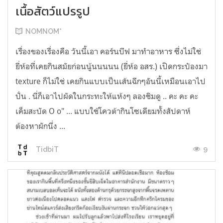
เนื้อสัตว์แปรรูป
NOMNOM*
เรื่องของเรื่องคือ วันนี้เอา คอร์นบีฟ มาทำอาหาร ซึ่งไม่ใช่
ยี่ห้อที่เคยกินสมัยก่อนนู้นนนนน (ยี่ห้อ อสร.) เปิดกระป๋องมา
texture ก็ไม่ใช่ เคยกินแบบเป็นเส้นฉีกๆอันนี้เหมือนเอาไป
ปั่น . นี่ก็เอาไปผัดในกระทะให้แห้งๆ ลองชิมดู .. คะ คะ คะ
เค็มสะบัด O o" ... แบบใช้โควต้ากินโซเดียมทั้งสัปดาห์
ต้องหาผักนึ่ง ...
9
TidbiT