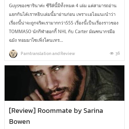
Guysของซารินาค่ะ ซีรีส์นี้มีทั้งหมด 4 เล่ม แต่สามารถอ่าน
แยกกันได้เราหยิบเล่มนี้มาอ่านก่อน เพราะเอไอแนะนำว่า
เรื่องนี้น่าจะถูกจริตเรามากกว่า555 เรื่องนี้เป็นเรื่องราวของ
TOMMASO นักกีฬาฮอกกี้ NHL กับ Carter มัณฑนากรมือ
ฉมัง ทอมมาโซเพิ่งโดนเทร...
36
Parntranslation and Review
[Review] Roommate by Sarina
Bowen