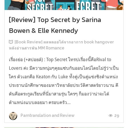
[Review] Top Secret by Sarina
Bowen & Elle Kennedy
[Book Review] ผลพลอยได้จากอาการ book hangover
หลังอ่านสารพัน MM Romance
เรื่องย่อ (+สปอยล์) : Top Secret โทรปเรื่องนี้คือRival to
Lovers ค่ะ มีความหนุ่มๆคุยแซ่บกันออนไลน์โดยไม่รู้ว่าเป็น
ใคร ตัวเอกคือ Keaton กับ Luke ทั้งคู่เป็นคู่แข่งชิงตำแหน่ง
ประธานนักศึกษาของมหาวิทยาลัยประวัติศาสตร์ยาวนาน คี
ตันคือตระกูลเรียนที่นี่มาสามรุ่น ใครๆ ก็มองว่าน่าจะได้
ตำแหน่งแบบลอยมา ครอบครัว...
29
Parntranslation and Review