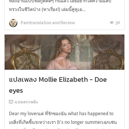
หลังอ่านแบบฟีลกู้ดติดๆ กันแล้ว เลยอยากได้ความแสบ
ทรวงในชีวิตบ้าง (หาเรื่อง!) เล่มนี้คู่หูเอ...
30
Parntranslation and Review
แปลเพลง Mollie Elizabeth - Doe
eyes
แปลสรรพสิ่ง
Dear my loverแด่ ที่รักของฉัน what has happened to
usสิ่งที่เกิดขึ้นระหว่างเรา It's no longer summerเฉกเช่น