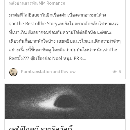
หลังอ่านสารพัน MM Romance
มาต่อที่TalBauerกันอีกเรื่องค่ะ เนื่องจากอารมณ์ค้าง
จากThe Rest ofthe Storyเลยยังไม่อยากตัดกลับไปหาแนว
ที่เบาเกิน ยังอยากจมจ่อมกับความTalต่ออีกนิด แต่ขณะ
เดียวกันก็อยากพักใจบ้าง เลยหยิบแนวโรแมนติกดราม่าจ๋าๆ
อย่างเรื่องนี้ขึ้นมาชิมดู โดยคิดว่าปมมันไม่น่าหนักเท่าThe
Restมั้ง??? 😂เรื่องย่อ: Noël หนุ่ม PR จ...
6
Parntranslation and Review
ขอให้โชคดี ราตรีสวัสดิ์