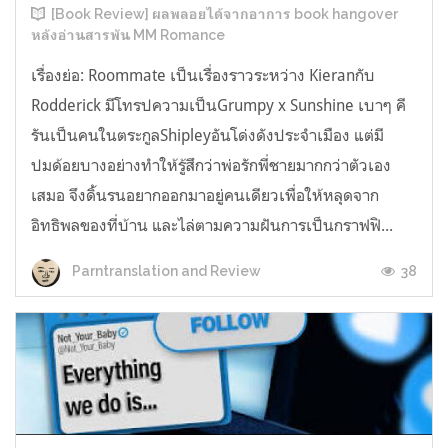
[Book Review] ผลพลอยได้จากอาการ book hangover
หลังอ่านสารพัน MM Romance
เรื่องย่อ: Roommate เป็นเรื่องราวระหว่าง Kieranกับ
Rodderick มีโทรปความเป็นGrumpy x Sunshine เบาๆ คี
รันเป็นคนในตระกูลShipleyอันโด่งดังประจำเมือง แต่มี
ปมด้อยบางอย่างทำให้รู้สึกว่าพ่อรักพี่ชายมากกว่าตัวเอง
เสมอ จึงดิ้นรนอยากออกมาอยู่คนเดียวเพื่อให้หลุดจาก
อิทธิพลของที่บ้าน และไล่ตามความฝันการเป็นกราฟฟิ...
38
Parntranslation and Review