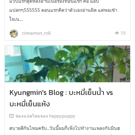
แวบแรกสุดหลังอ่านเนื้อร้องท่อนแรก คือ แอบ
แปลกๆ555555 ตอนแรกคิดว่าตัวเองอ่านผิด แต่พอเข้า
ใจเน...
72
cinnamon_roll
Kyungmin's Blog : บะหมี่เย็นน้ำ vs
บะหมี่เย็นแห้ง
ห้องแปลไทยของ happypuppy
สบายดีกันไหมครับ..วันนี้ผมก็เพิ่งไปทำงานเพลงกับมินฮ