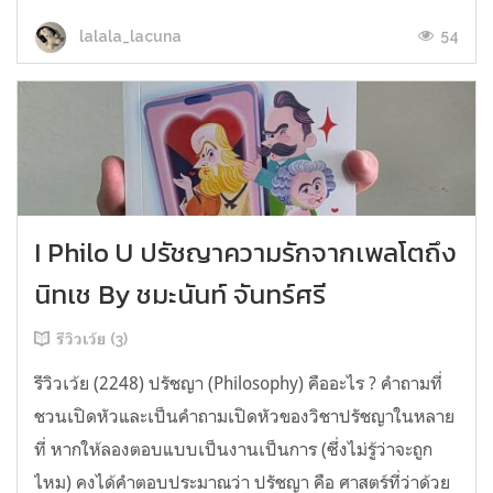
54
lalala_lacuna
I Philo U ปรัชญาความรักจากเพลโตถึง
นิทเช By ชมะนันท์ จันทร์ศรี
รีวิวเว้ย (3)
รีวิวเว้ย (2248) ปรัชญา (Philosophy) คืออะไร ? คำถามที่
ชวนเปิดหัวและเป็นคำถามเปิดหัวของวิชาปรัชญาในหลาย
ที่ หากให้ลองตอบแบบเป็นงานเป็นการ (ซึ่งไม่รู้ว่าจะถูก
ไหม) คงได้คำตอบประมาณว่า ปรัชญา คือ ศาสตร์ที่ว่าด้วย