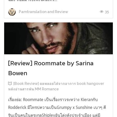
35
Parntranslation and Review
[Review] Roommate by Sarina
Bowen
[Book Review] ผลพลอยได้จากอาการ book hangover
หลังอ่านสารพัน MM Romance
เรื่องย่อ: Roommate เป็นเรื่องราวระหว่าง Kieranกับ
Rodderick มีโทรปความเป็นGrumpy x Sunshine เบาๆ คี
รันเป็นคนในตระกูลShipleyอันโด่งดังประจำเมือง แต่มี