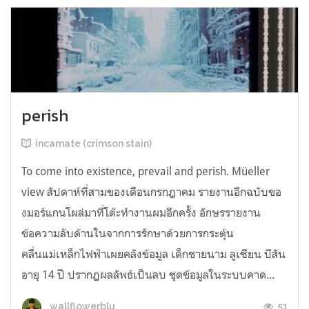
perish
incarnate (crimson stain)
To come into existence, prevail and perish. Müeller
view สัปดาห์ที่สามของเดือนกรกฎาคม รายงานอีกฉบับขอ
งมอร์แกนโผล่มาที่โต๊ะทำงานผมอีกครั้ง อักษรรายงาน
ข้อความลับด้านในจากการรักษาด้วยการกระตุ้น
คลื่นแม่เหล็กไฟฟ้าเผยคลังข้อมูล เด็กชายนาม ลูเซียน บีสัน
อายุ 14 ปี ปรากฏผลลัพธ์เป็นลบ ชุดข้อมูลในระบบคาด...
51
wallflowerblu