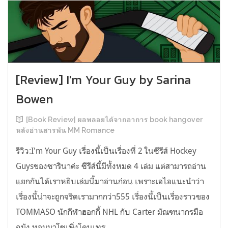
[Review] I'm Your Guy by Sarina
Bowen
[Book Review] ผลพลอยได้จากอาการ book hangover
หลังอ่านสารพัน MM Romance
รีวิว:I'm Your Guy เรื่องนี้เป็นเรื่องที่ 2 ในซีรีส์ Hockey
Guysของซารินาค่ะ ซีรีส์นี้มีทั้งหมด 4 เล่ม แต่สามารถอ่าน
แยกกันได้เราหยิบเล่มนี้มาอ่านก่อน เพราะเอไอแนะนำว่า
เรื่องนี้น่าจะถูกจริตเรามากกว่า555 เรื่องนี้เป็นเรื่องราวของ
TOMMASO นักกีฬาฮอกกี้ NHL กับ Carter มัณฑนากรมือ
ฉมัง ทอมมาโซเพิ่งโดนเทร...