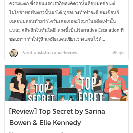
ความแตก ซึ่งตอนแรกเราก็หลงคิดว่านั่นคือปมหลัก แต่
ไม่ใช่จ้าพอพ้นตรงนั้นมาได้ ทุกอย่างทำท่าจะดี คนเขียนก็
เฉลยปมตอนท้ายว่าไครันเคยเจออะไรมาในอดีตเท่านั้น
แหละ คดีพลิกในทันใด!!! ตรงนี้เป็นNarrative Escalation ที่
ชอบมาก ทำให้รู้สึกเหมือนคนเขียนวางแผนไว้ตั...
46
Parntranslation and Review
[Review] Top Secret by Sarina
Bowen & Elle Kennedy