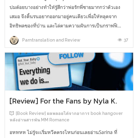
ปมด้อยบางอย่างทำให้รู้สึกว่าพ่อรักพี่ชายมากกว่าตัวเอง
เสมอ จึงดิ้นรนอยากออกมาอยู่คนเดียวเพื่อให้หลุดจาก
อิทธิพลของที่บ้าน และไล่ตามความฝันการเป็นกราฟฟิ...
37
Parntranslation and Review
[Review] For the Fans by Nyla K.
[Book Review] ผลพลอยได้จากอาการ book hangover
หลังอ่านสารพัน MM Romance
อหหหห ไม่รู้จะเริ่มหวีดตรงไหนก่อนเลยอ่านSarina ที่