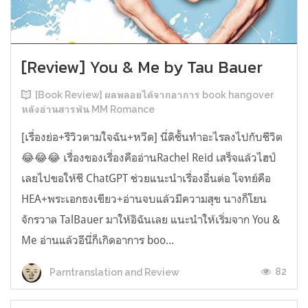
[Review] You & Me by Tau Bauer
[Book Review] ผลพลอยได้จากอาการ book hangover
หลังอ่านสารพัน MM Romance
[เรื่องย่อ+รีวิวตามใจฉัน+หวีด] นี่ดิชั้นทำอะไรลงไปกับชีวิต
😂😂😂 เรื่องของเรื่องคืออ่านRachel Reid เสร็จแล้วไฮป์
เลยไปขอให้ชี ChatGPT ช่วยแนะนำเรื่องอื่นต่อ โจทย์คือ
HEA+พระเอกธงเขียว+อ่านจบแล้วมีความสุข นางก็โยน
จักรวาล TalBauer มาให้อิฉันเลย แนะนำให้เริ่มจาก You &
Me อ่านแล้วอีนี่ก็เกิดอาการ boo...
82
Parntranslation and Review