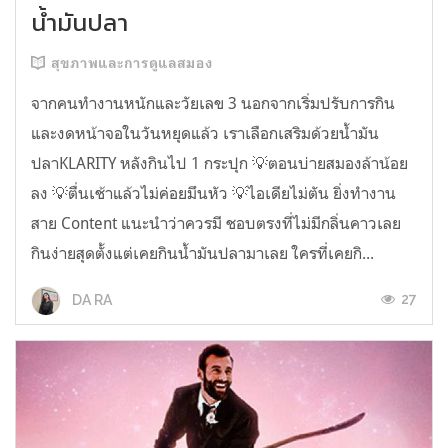
น้ำมันปลา
สุขภาพและการดูแลสมอง
จากคนทำงานหนักและวัยเลข 3 นอกจากเริ่มปรับการกิน
และงดหน้าจอในวันหยุดแล้ว เราเลือกเสริมด้วยน้ำมัน
ปลาKLARITY หลังกินไป 1 กระปุก 💡ตอนบ่ายสมองล้าน้อย
ลง 💡ตื่นเช้าแล้วไม่ค่อยมึนหัว 💡ไอเดียไม่ตัน ยิ่งทำงาน
สาย Content แนะนำว่าควรมี ชอบตรงที่ไม่มีกลิ่นคาวเลย
กินง่ายสุดตั้งแต่เคยกินน้ำมันปลามาเลย ใครที่เคยกิ...
27
DA RA