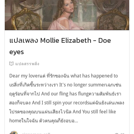
แปลเพลง Mollie Elizabeth - Doe
eyes
แปลสรรพสิ่ง
Dear my loverแด่ ที่รักของฉัน what has happened to
usสิ่งที่เกิดขึ้นระหว่างเรา It's no longer summerเฉกเช่น
ฤดูร้อนที่จากไป And our fling has flungความสัมพันธ์เรา
สองก็จบลง And I still spin your recordsแต่ฉันยังเล่นเพลง
โปรดของคุณบนแผ่นเสียงไวนิล And You still feel like
homeในใจฉัน ตัวตนคุณก็ยังอบอ...