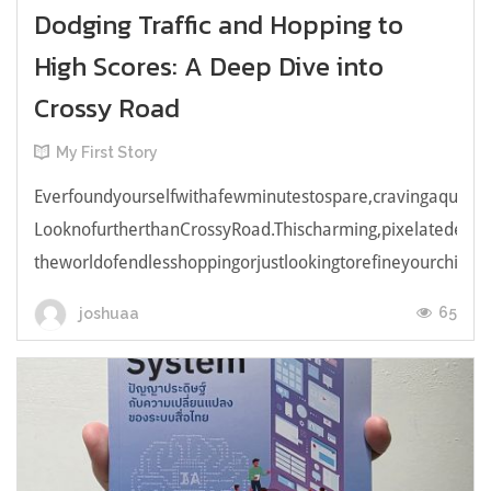
Dodging Traffic and Hopping to
High Scores: A Deep Dive into
Crossy Road
My First Story
Everfoundyourselfwithafewminutestospare,cravingaquick,e
LooknofurtherthanCrossyRoad.Thischarming,pixelatedendl
theworldofendlesshoppingorjustlookingtorefineyourchicken
65
joshuaa