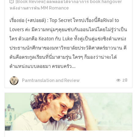
[Book Review] ผลพลอยได้จากอาการ book hangover
หลังอ่านสารพัน MM Romance
เรื่องย่อ (+สปอยล์) : Top Secret โทรปเรื่องนี้คือRival to
Lovers ค่ะ มีความหนุ่มๆคุยแซ่บกันออนไลน์โดยไม่รู้ว่าเป็น
ใคร ตัวเอกคือ Keaton กับ Luke ทั้งคู่เป็นคู่แข่งชิงตำแหน่ง
ประธานนักศึกษาของมหาวิทยาลัยประวัติศาสตร์ยาวนาน คี
ตันคือตระกูลเรียนที่นี่มาสามรุ่น ใครๆ ก็มองว่าน่าจะได้
ตำแหน่งแบบลอยมา ครอบครัว...
28
Parntranslation and Review