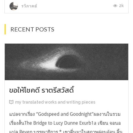
2k
รวีภาคย์
RECENT POSTS
ขอให้โชคดี ราตรีสวัสดิ์
my translated works and writing pieces
แปลจากเรื่อง “Godspeed and Goodnight”ผลงานในรวม
เรื่องสั้นThe Bridge to Lucy Dunne Exurb1a เขียน จอนอ
แปล Reven บรรณาธิการ * เขาตื่นมาในสภาพล่อนจ้อน ลิ้น