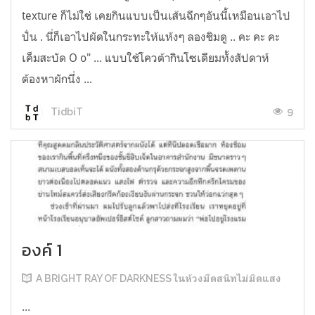
texture ก็ไม่ใช่ เคยกินแบบเป็นเส้นฉีกๆอันนี้เหมือนเอาไป
ปั่น . นี่ก็เอาไปผัดในกระทะให้แห้งๆ ลองชิมดู .. คะ คะ คะ
เค็มสะบัด O o" ... แบบใช้โควต้ากินโซเดียมทั้งสัปดาห์
ต้องหาผักนึ่ง ...
9
TidbiT
องค์ 1
A BRIGHT RAY OF DARKNESS ในห้วงมืดสนิทไม่มิดแสง
...