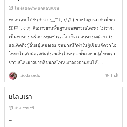
ไม่มีลิมิตชีวิตติดแอ๊บแจ๊บ
ทุกคนเคยได้ยินคำว่า 江戸しぐさ (edoshigusa) กันมั้ยคะ
江戸しぐさ คือมารยาทพื้นฐานของชาวเอโดะค่ะ ไม่ว่าจะ
เป็นท่าทาง หรือการพูดชาวเอโดะก็จะค่อนข้างระมัดระวัง
และคิดถึงผู้อื่นอยู่เสมอเลย จนบางทีก็ทำให้ผู้เขียนคิดว่า โอ
โหทำไมเค้าถึงได้คิดถึงคนอื่นได้ขนาดนี้นะอยากรู้มั้ยคะว่า
ชาวเอโดะมารยาทดีขนาดไหน มาลองอ่านกันได้เ...
1.4k
Sodasado
ชโลมเรา
ฝนปรายรวี
...