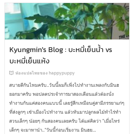
Kyungmin's Blog : บะหมี่เย็นน้ำ vs
บะหมี่เย็นแห้ง
ห้องแปลไทยของ happypuppy
สบายดีกันไหมครับ..วันนี้ผมก็เพิ่งไปทำงานเพลงกับมินฮ
ยอกมาครับ พอปลดประจำการมาสองเดือนแล้วต้องนั่ง
ทำงานกันแค่สองคนแบบนี้ เลยรู้สึกเหมือนคู่สามีภรรยาแก่ๆ
ที่ส่งลูกๆ เข้าเมืองไปทำงาน แล้วหันมาปลูกผลไม้ทำไร่ทำ
สวนเล็กๆ น้อยๆ กันสองคนเลยครับ ได้แต่คิดว่า "เมื่อไหร่
เด็กๆ จะมาหาน้า.."วันนี้ก่อนเริ่มงาน มินฮย...