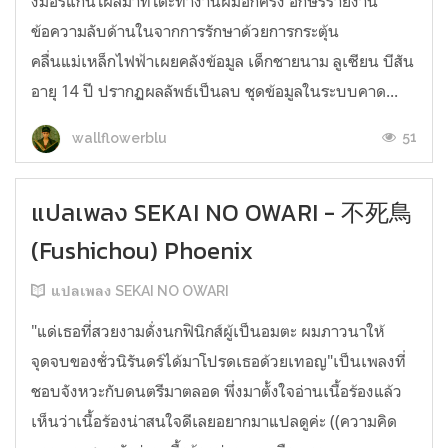
งมอร์แกนโผล่มาที่โต๊ะทำงานผมอีกครั้ง อักษรรายงาน
ข้อความลับด้านในจากการรักษาด้วยการกระตุ้น
คลื่นแม่เหล็กไฟฟ้าเผยคลังข้อมูล เด็กชายนาม ลูเซียน บีสัน
อายุ 14 ปี ปรากฏผลลัพธ์เป็นลบ ชุดข้อมูลในระบบคาด...
51
wallflowerblu
แปลเพลง SEKAI NO OWARI - 不死鳥
(Fushichou) Phoenix
แปลเพลง SEKAI NO OWARI
"แด่เธอที่สวยงามดั่งนกฟินิกส์ผู้เป็นอมตะ ผมภาวนาให้
จุดจบของชั่วนิรันดร์ได้มาโปรดเธอด้วยเทอญ"เป็นเพลงที่
ชอบจังหวะกับดนตรีมาตลอด พึ่งมาตั้งใจอ่านเนื้อร้องแล้ว
เห็นว่าเนื้อร้องน่าสนใจดีเลยอยากมาแปลดูค่ะ ((ความคิด