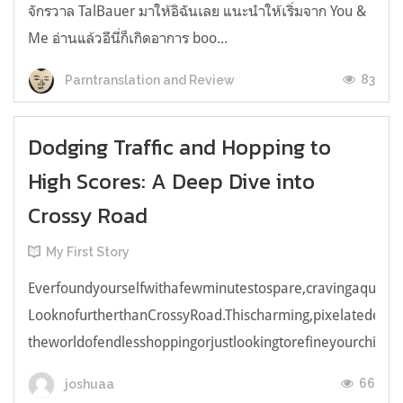
จักรวาล TalBauer มาให้อิฉันเลย แนะนำให้เริ่มจาก You &
Me อ่านแล้วอีนี่ก็เกิดอาการ boo...
83
Parntranslation and Review
Dodging Traffic and Hopping to
High Scores: A Deep Dive into
Crossy Road
My First Story
Everfoundyourselfwithafewminutestospare,cravingaquick,e
LooknofurtherthanCrossyRoad.Thischarming,pixelatedendl
theworldofendlesshoppingorjustlookingtorefineyourchicken
66
joshuaa