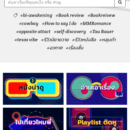
#bi-awakening
#Book review
#Bookreivew
#cowboy
#How to say I do
#MMRomance
#opposite attact
#self-discovery
#Tau Bauer
#texas vibe
#รีวิวนิยายวาย
#รีวิวหนังสือ
#หลุมดำ
#อวกาศ
#เรื่องสั้น