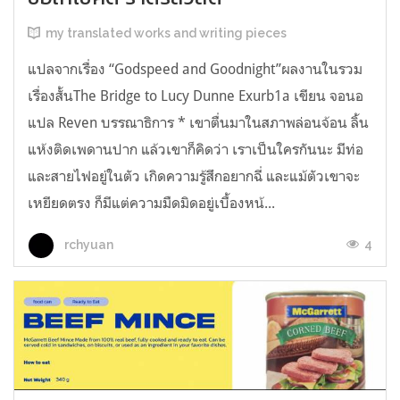
my translated works and writing pieces
แปลจากเรื่อง “Godspeed and Goodnight”ผลงานในรวม
เรื่องสั้นThe Bridge to Lucy Dunne Exurb1a เขียน จอนอ
แปล Reven บรรณาธิการ * เขาตื่นมาในสภาพล่อนจ้อน ลิ้น
แห้งติดเพดานปาก แล้วเขาก็คิดว่า เราเป็นใครกันนะ มีท่อ
และสายไฟอยู่ในตัว เกิดความรู้สึกอยากฉี่ และแม้ตัวเขาจะ
เหยียดตรง ก็มีแต่ความมืดมิดอยู่เบื้องหน้...
4
rchyuan