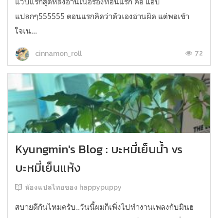
แวบแรกสุดหลังอ่านเนื้อร้องท่อนแรก คือ แอบ
แปลกๆ555555 ตอนแรกคิดว่าตัวเองอ่านผิด แต่พอเข้า
ใจเน...
72
cinnamon_roll
Kyungmin's Blog : บะหมี่เย็นน้ำ vs
บะหมี่เย็นแห้ง
ห้องแปลไทยของ happypuppy
สบายดีกันไหมครับ..วันนี้ผมก็เพิ่งไปทำงานเพลงกับมินฮ