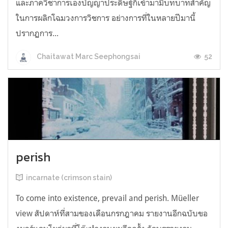
และภาควิชาการเองปัญญาประดิษฐ์ก็เข้ามามีบทบาทสำคัญ
ในการผลิกโฉมวงการวิชการ อย่างการที่ในหลายปีมานี้
ปรากฏการ...
52
Chaitawat Marc Seephongsai
perish
incarnate (crimson stain)
To come into existence, prevail and perish. Müeller
view สัปดาห์ที่สามของเดือนกรกฎาคม รายงานอีกฉบับขอ