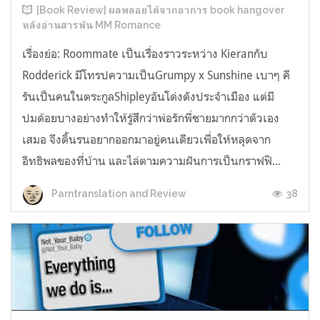
[Book Review] ผลพลอยได้จากอาการ book hangover
หลังอ่านสารพัน MM Romance
เรื่องย่อ: Roommate เป็นเรื่องราวระหว่าง Kieranกับ
Rodderick มีโทรปความเป็นGrumpy x Sunshine เบาๆ คี
รันเป็นคนในตระกูลShipleyอันโด่งดังประจำเมือง แต่มี
ปมด้อยบางอย่างทำให้รู้สึกว่าพ่อรักพี่ชายมากกว่าตัวเอง
เสมอ จึงดิ้นรนอยากออกมาอยู่คนเดียวเพื่อให้หลุดจาก
อิทธิพลของที่บ้าน และไล่ตามความฝันการเป็นกราฟฟิ...
38
Parntranslation and Review