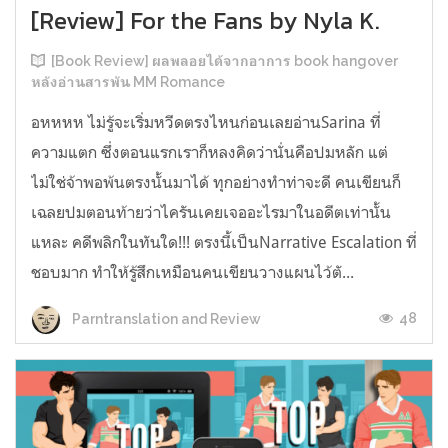
[Review] For the Fans by Nyla K.
[Book Review] ผลพลอยได้จากอาการ book hangover
หลังอ่านสารพัน MM Romance
อหหหห ไม่รู้จะเริ่มหวีดตรงไหนก่อนเลยอ่านSarina ที่
ความแตก ซึ่งตอนแรกเราก็หลงคิดว่านั่นคือปมหลัก แต่
ไม่ใช่จ้าพอพ้นตรงนั้นมาได้ ทุกอย่างทำท่าจะดี คนเขียนก็
เฉลยปมตอนท้ายว่าไครันเคยเจออะไรมาในอดีตเท่านั้น
แหละ คดีพลิกในทันใด!!! ตรงนี้เป็นNarrative Escalation ที่
ชอบมาก ทำให้รู้สึกเหมือนคนเขียนวางแผนไว้ตั...
48
Parntranslation and Review