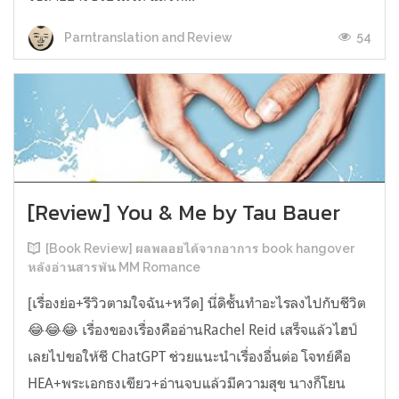
54
Parntranslation and Review
[Review] You & Me by Tau Bauer
[Book Review] ผลพลอยได้จากอาการ book hangover
หลังอ่านสารพัน MM Romance
[เรื่องย่อ+รีวิวตามใจฉัน+หวีด] นี่ดิชั้นทำอะไรลงไปกับชีวิต
😂😂😂 เรื่องของเรื่องคืออ่านRachel Reid เสร็จแล้วไฮป์
เลยไปขอให้ชี ChatGPT ช่วยแนะนำเรื่องอื่นต่อ โจทย์คือ
HEA+พระเอกธงเขียว+อ่านจบแล้วมีความสุข นางก็โยน