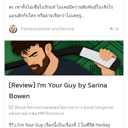
ตะ เขาทั้งไม่เชื่อในรักแท้ ไม่เคยมีความสัมพันธ์ในเชิงโร
แมนติกกับใคร หรืออาจเรียกว่าไม่เคยรู...
31
Parntranslation and Review
[Review] I'm Your Guy by Sarina
Bowen
[Book Review] ผลพลอยได้จากอาการ book hangover
หลังอ่านสารพัน MM Romance
รีวิว:I'm Your Guy เรื่องนี้เป็นเรื่องที่ 2 ในซีรีส์ Hockey