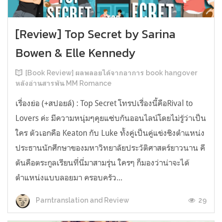
[Review] Top Secret by Sarina
Bowen & Elle Kennedy
[Book Review] ผลพลอยได้จากอาการ book hangover
หลังอ่านสารพัน MM Romance
เรื่องย่อ (+สปอยล์) : Top Secret โทรปเรื่องนี้คือRival to
Lovers ค่ะ มีความหนุ่มๆคุยแซ่บกันออนไลน์โดยไม่รู้ว่าเป็น
ใคร ตัวเอกคือ Keaton กับ Luke ทั้งคู่เป็นคู่แข่งชิงตำแหน่ง
ประธานนักศึกษาของมหาวิทยาลัยประวัติศาสตร์ยาวนาน คี
ตันคือตระกูลเรียนที่นี่มาสามรุ่น ใครๆ ก็มองว่าน่าจะได้
ตำแหน่งแบบลอยมา ครอบครัว...
29
Parntranslation and Review