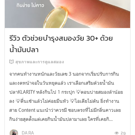
รีวิว ตัวช่วยบำรุงสมองวัย 30+ ด้วย
น้ำมันปลา
สุขภาพและการดูแลสมอง
จากคนทำงานหนักและวัยเลข 3 นอกจากเริ่มปรับการกิน
และงดหน้าจอในวันหยุดแล้ว เราเลือกเสริมด้วยน้ำมัน
ปลาKLARITY หลังกินไป 1 กระปุก 💡ตอนบ่ายสมองล้าน้อย
ลง 💡ตื่นเช้าแล้วไม่ค่อยมึนหัว 💡ไอเดียไม่ตัน ยิ่งทำงาน
สาย Content แนะนำว่าควรมี ชอบตรงที่ไม่มีกลิ่นคาวเลย
กินง่ายสุดตั้งแต่เคยกินน้ำมันปลามาเลย ใครที่เคยกิ...
29
DA RA