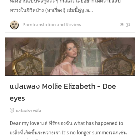
หลังอ่านแบบฟีลกู้ดติดๆ กันแล้ว เลยอยากได้ความแสบ
ทรวงในชีวิตบ้าง (หาเรื่อง!) เล่มนี้คู่หูเอ...
31
Parntranslation and Review
แปลเพลง Mollie Elizabeth - Doe
eyes
แปลสรรพสิ่ง
Dear my loverแด่ ที่รักของฉัน what has happened to
usสิ่งที่เกิดขึ้นระหว่างเรา It's no longer summerเฉกเช่น