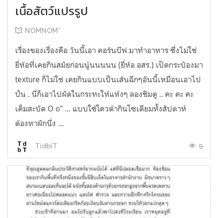
เนื้อสัตว์แปรรูป
NOMNOM*
เรื่องของเรื่องคือ วันนี้เอา คอร์นบีฟ มาทำอาหาร ซึ่งไม่ใช่
ยี่ห้อที่เคยกินสมัยก่อนนู้นนนนน (ยี่ห้อ อสร.) เปิดกระป๋องมา
texture ก็ไม่ใช่ เคยกินแบบเป็นเส้นฉีกๆอันนี้เหมือนเอาไป
ปั่น . นี่ก็เอาไปผัดในกระทะให้แห้งๆ ลองชิมดู .. คะ คะ คะ
เค็มสะบัด O o" ... แบบใช้โควต้ากินโซเดียมทั้งสัปดาห์
ต้องหาผักนึ่ง ...
9
TidbiT