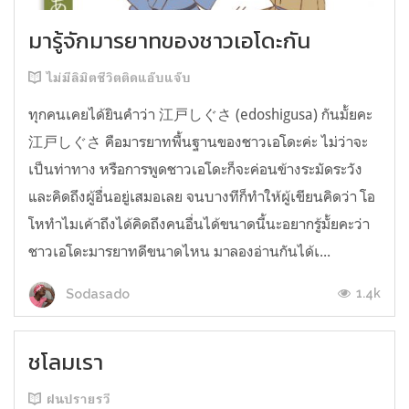
มารู้จักมารยาทของชาวเอโดะกัน
ไม่มีลิมิตชีวิตติดแอ๊บแจ๊บ
ทุกคนเคยได้ยินคำว่า 江戸しぐさ (edoshigusa) กันมั้ยคะ
江戸しぐさ คือมารยาทพื้นฐานของชาวเอโดะค่ะ ไม่ว่าจะ
เป็นท่าทาง หรือการพูดชาวเอโดะก็จะค่อนข้างระมัดระวัง
และคิดถึงผู้อื่นอยู่เสมอเลย จนบางทีก็ทำให้ผู้เขียนคิดว่า โอ
โหทำไมเค้าถึงได้คิดถึงคนอื่นได้ขนาดนี้นะอยากรู้มั้ยคะว่า
ชาวเอโดะมารยาทดีขนาดไหน มาลองอ่านกันได้เ...
1.4k
Sodasado
ชโลมเรา
ฝนปรายรวี