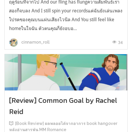
ฤดูร้อนที่จากไป And our fling has flungความสัมพันธ์เรา
สองก็จบลง And I still spin your recordsแต่ฉันยังเล่นเพลง
โปรดของคุณบนแผ่นเสียงไวนิล And You still feel like
homeในใจฉัน ตัวตนคุณก็ยังอบอ...
34
cinnamon_roll
[Review] Common Goal by Rachel
Reid
[Book Review] ผลพลอยได้จากอาการ book hangover
หลังอ่านสารพัน MM Romance