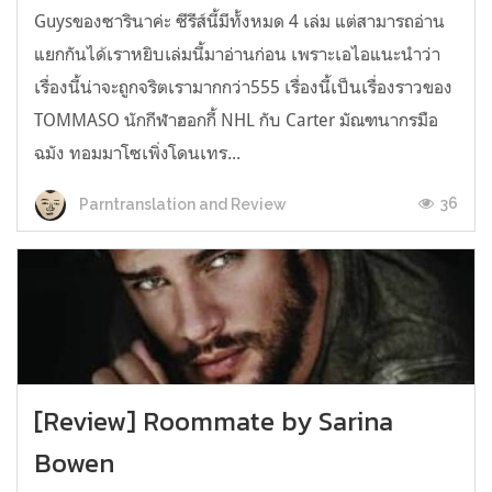
Guysของซารินาค่ะ ซีรีส์นี้มีทั้งหมด 4 เล่ม แต่สามารถอ่าน
แยกกันได้เราหยิบเล่มนี้มาอ่านก่อน เพราะเอไอแนะนำว่า
เรื่องนี้น่าจะถูกจริตเรามากกว่า555 เรื่องนี้เป็นเรื่องราวของ
TOMMASO นักกีฬาฮอกกี้ NHL กับ Carter มัณฑนากรมือ
ฉมัง ทอมมาโซเพิ่งโดนเทร...
36
Parntranslation and Review
[Review] Roommate by Sarina
Bowen