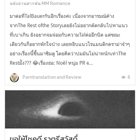
หลังอ่านสารพัน MM Romance
มาต่อที่TalBauerกันอีกเรื่องค่ะ เนื่องจากอารมณ์ค้าง
จากThe Rest ofthe Storyเลยยังไม่อยากตัดกลับไปหาแนว
ที่เบาเกิน ยังอยากจมจ่อมกับความTalต่ออีกนิด แต่ขณะ
เดียวกันก็อยากพักใจบ้าง เลยหยิบแนวโรแมนติกดราม่าจ๋าๆ
อย่างเรื่องนี้ขึ้นมาชิมดู โดยคิดว่าปมมันไม่น่าหนักเท่าThe
Restมั้ง??? 😂เรื่องย่อ: Noël หนุ่ม PR จ...
6
Parntranslation and Review
ขอให้โชคดี ราตรีสวัสดิ์