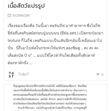
เนื้อสัตว์แปรรูป
NOMNOM*
เรื่องของเรื่องคือ วันนี้เอา คอร์นบีฟ มาทำอาหาร ซึ่งไม่ใช่
ยี่ห้อที่เคยกินสมัยก่อนนู้นนนนน (ยี่ห้อ อสร.) เปิดกระป๋องมา
texture ก็ไม่ใช่ เคยกินแบบเป็นเส้นฉีกๆอันนี้เหมือนเอาไป
ปั่น . นี่ก็เอาไปผัดในกระทะให้แห้งๆ ลองชิมดู .. คะ คะ คะ
เค็มสะบัด O o" ... แบบใช้โควต้ากินโซเดียมทั้งสัปดาห์
ต้องหาผักนึ่ง ...
9
TidbiT