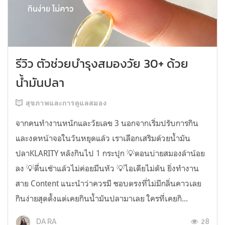
รีวิว ตัวช่วยบำรุงสมองวัย 30+ ด้วย
น้ำมันปลา
สุขภาพและการดูแลสมอง
จากคนทำงานหนักและวัยเลข 3 นอกจากเริ่มปรับการกิน
และงดหน้าจอในวันหยุดแล้ว เราเลือกเสริมด้วยน้ำมัน
ปลาKLARITY หลังกินไป 1 กระปุก 💡ตอนบ่ายสมองล้าน้อย
ลง 💡ตื่นเช้าแล้วไม่ค่อยมึนหัว 💡ไอเดียไม่ตัน ยิ่งทำงาน
สาย Content แนะนำว่าควรมี ชอบตรงที่ไม่มีกลิ่นคาวเลย
กินง่ายสุดตั้งแต่เคยกินน้ำมันปลามาเลย ใครที่เคยกิ...
28
DA RA