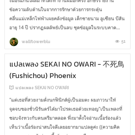
งมอร์แกนโผล่มาที่โต๊ะทำงานผมอีกครั้ง อักษรรายงาน
ข้อความลับด้านในจากการรักษาด้วยการกระตุ้น
คลื่นแม่เหล็กไฟฟ้าเผยคลังข้อมูล เด็กชายนาม ลูเซียน บีสัน
อายุ 14 ปี ปรากฏผลลัพธ์เป็นลบ ชุดข้อมูลในระบบคาด...
51
wallflowerblu
แปลเพลง SEKAI NO OWARI - 不死鳥
(Fushichou) Phoenix
แปลเพลง SEKAI NO OWARI
"แด่เธอที่สวยงามดั่งนกฟินิกส์ผู้เป็นอมตะ ผมภาวนาให้
จุดจบของชั่วนิรันดร์ได้มาโปรดเธอด้วยเทอญ"เป็นเพลงที่
ชอบจังหวะกับดนตรีมาตลอด พึ่งมาตั้งใจอ่านเนื้อร้องแล้ว
เห็นว่าเนื้อร้องน่าสนใจดีเลยอยากมาแปลดูค่ะ ((ความคิด