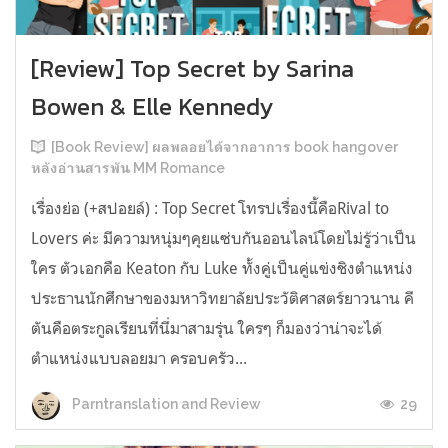
[Review] Top Secret by Sarina
Bowen & Elle Kennedy
[Book Review] ผลพลอยได้จากอาการ book hangover
หลังอ่านสารพัน MM Romance
เรื่องย่อ (+สปอยล์) : Top Secret โทรปเรื่องนี้คือRival to
Lovers ค่ะ มีความหนุ่มๆคุยแซ่บกันออนไลน์โดยไม่รู้ว่าเป็น
ใคร ตัวเอกคือ Keaton กับ Luke ทั้งคู่เป็นคู่แข่งชิงตำแหน่ง
ประธานนักศึกษาของมหาวิทยาลัยประวัติศาสตร์ยาวนาน คี
ตันคือตระกูลเรียนที่นี่มาสามรุ่น ใครๆ ก็มองว่าน่าจะได้
ตำแหน่งแบบลอยมา ครอบครัว...
29
Parntranslation and Review