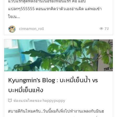
แวบแรกสุดหลังอ่านเนื้อร้องท่อนแรก คือ แอบ
แปลกๆ555555 ตอนแรกคิดว่าตัวเองอ่านผิด แต่พอเข้า
ใจเน...
72
cinnamon_roll
Kyungmin's Blog : บะหมี่เย็นน้ำ vs
บะหมี่เย็นแห้ง
ห้องแปลไทยของ happypuppy
สบายดีกันไหมครับ..วันนี้ผมก็เพิ่งไปทำงานเพลงกับมินฮ