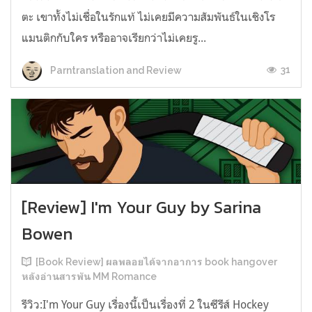
ตะ เขาทั้งไม่เชื่อในรักแท้ ไม่เคยมีความสัมพันธ์ในเชิงโร
แมนติกกับใคร หรืออาจเรียกว่าไม่เคยรู...
31
Parntranslation and Review
[Review] I'm Your Guy by Sarina
Bowen
[Book Review] ผลพลอยได้จากอาการ book hangover
หลังอ่านสารพัน MM Romance
รีวิว:I'm Your Guy เรื่องนี้เป็นเรื่องที่ 2 ในซีรีส์ Hockey