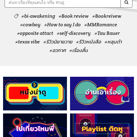
#bi-awakening
#Book review
#Bookreivew
#cowboy
#How to say I do
#MMRomance
#opposite attact
#self-discovery
#Tau Bauer
#texas vibe
#รีวิวนิยายวาย
#รีวิวหนังสือ
#หลุมดำ
#อวกาศ
#เรื่องสั้น