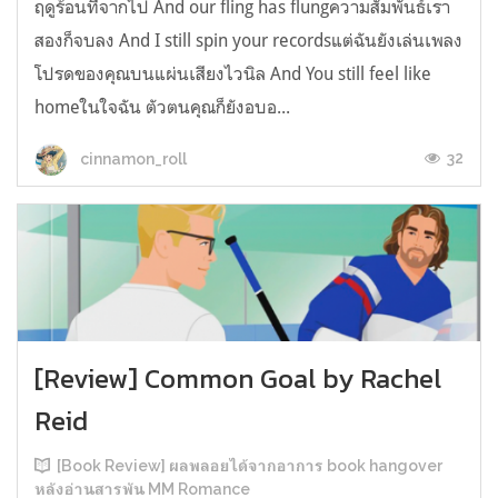
ฤดูร้อนที่จากไป And our fling has flungความสัมพันธ์เรา
สองก็จบลง And I still spin your recordsแต่ฉันยังเล่นเพลง
โปรดของคุณบนแผ่นเสียงไวนิล And You still feel like
homeในใจฉัน ตัวตนคุณก็ยังอบอ...
32
cinnamon_roll
[Review] Common Goal by Rachel
Reid
[Book Review] ผลพลอยได้จากอาการ book hangover
หลังอ่านสารพัน MM Romance