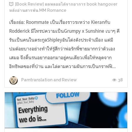
[Book Review] ผลพลอยได้จากอาการ book hangover
หลังอ่านสารพัน MM Romance
เรื่องย่อ: Roommate เป็นเรื่องราวระหว่าง Kieranกับ
Rodderick มีโทรปความเป็นGrumpy x Sunshine เบาๆ คี
รันเป็นคนในตระกูลShipleyอันโด่งดังประจำเมือง แต่มี
ปมด้อยบางอย่างทำให้รู้สึกว่าพ่อรักพี่ชายมากกว่าตัวเอง
เสมอ จึงดิ้นรนอยากออกมาอยู่คนเดียวเพื่อให้หลุดจาก
อิทธิพลของที่บ้าน และไล่ตามความฝันการเป็นกราฟฟิ...
38
Parntranslation and Review