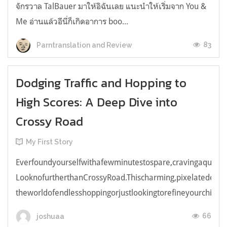
จักรวาล TalBauer มาให้อิฉันเลย แนะนำให้เริ่มจาก You &
Me อ่านแล้วอีนี่ก็เกิดอาการ boo...
83
Parntranslation and Review
Dodging Traffic and Hopping to
High Scores: A Deep Dive into
Crossy Road
My First Story
Everfoundyourselfwithafewminutestospare,cravingaquick,e
LooknofurtherthanCrossyRoad.Thischarming,pixelatedendl
theworldofendlesshoppingorjustlookingtorefineyourchicken
66
joshuaa