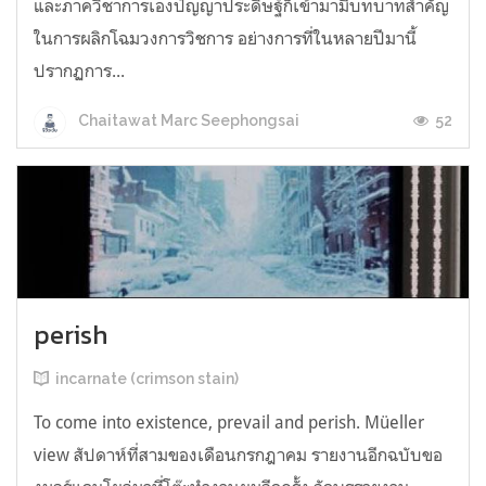
และภาควิชาการเองปัญญาประดิษฐ์ก็เข้ามามีบทบาทสำคัญ
ในการผลิกโฉมวงการวิชการ อย่างการที่ในหลายปีมานี้
ปรากฏการ...
52
Chaitawat Marc Seephongsai
perish
incarnate (crimson stain)
To come into existence, prevail and perish. Müeller
view สัปดาห์ที่สามของเดือนกรกฎาคม รายงานอีกฉบับขอ