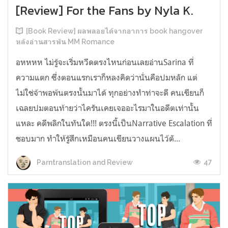
[Review] For the Fans by Nyla K.
[Book Review] ผลพลอยได้จากอาการ book hangover
หลังอ่านสารพัน MM Romance
อหหหห ไม่รู้จะเริ่มหวีดตรงไหนก่อนเลยอ่านSarina ที่
ความแตก ซึ่งตอนแรกเราก็หลงคิดว่านั่นคือปมหลัก แต่
ไม่ใช่จ้าพอพ้นตรงนั้นมาได้ ทุกอย่างทำท่าจะดี คนเขียนก็
เฉลยปมตอนท้ายว่าไครันเคยเจออะไรมาในอดีตเท่านั้น
แหละ คดีพลิกในทันใด!!! ตรงนี้เป็นNarrative Escalation ที่
ชอบมาก ทำให้รู้สึกเหมือนคนเขียนวางแผนไว้ตั...
47
Parntranslation and Review