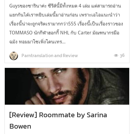
Guysของซารินาค่ะ ซีรีส์นี้มีทั้งหมด 4 เล่ม แต่สามารถอ่าน
แยกกันได้เราหยิบเล่มนี้มาอ่านก่อน เพราะเอไอแนะนำว่า
เรื่องนี้น่าจะถูกจริตเรามากกว่า555 เรื่องนี้เป็นเรื่องราวของ
TOMMASO นักกีฬาฮอกกี้ NHL กับ Carter มัณฑนากรมือ
ฉมัง ทอมมาโซเพิ่งโดนเทร...
36
Parntranslation and Review
[Review] Roommate by Sarina
Bowen