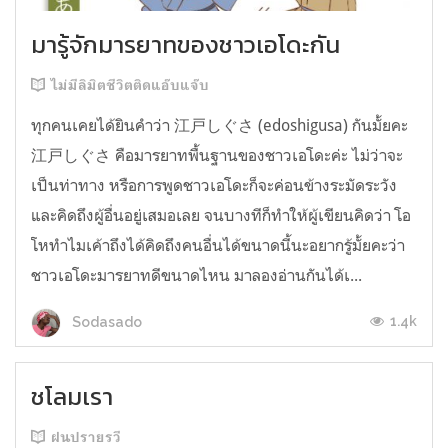
มารู้จักมารยาทของชาวเอโดะกัน
ไม่มีลิมิตชีวิตติดแอ๊บแจ๊บ
ทุกคนเคยได้ยินคำว่า 江戸しぐさ (edoshigusa) กันมั้ยคะ
江戸しぐさ คือมารยาทพื้นฐานของชาวเอโดะค่ะ ไม่ว่าจะ
เป็นท่าทาง หรือการพูดชาวเอโดะก็จะค่อนข้างระมัดระวัง
และคิดถึงผู้อื่นอยู่เสมอเลย จนบางทีก็ทำให้ผู้เขียนคิดว่า โอ
โหทำไมเค้าถึงได้คิดถึงคนอื่นได้ขนาดนี้นะอยากรู้มั้ยคะว่า
ชาวเอโดะมารยาทดีขนาดไหน มาลองอ่านกันได้เ...
1.4k
Sodasado
ชโลมเรา
ฝนปรายรวี