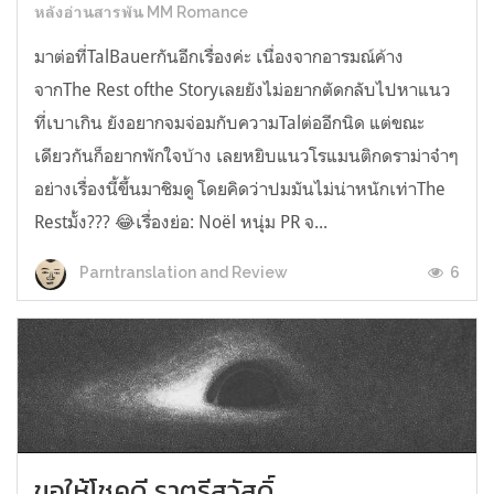
หลังอ่านสารพัน MM Romance
มาต่อที่TalBauerกันอีกเรื่องค่ะ เนื่องจากอารมณ์ค้าง
จากThe Rest ofthe Storyเลยยังไม่อยากตัดกลับไปหาแนว
ที่เบาเกิน ยังอยากจมจ่อมกับความTalต่ออีกนิด แต่ขณะ
เดียวกันก็อยากพักใจบ้าง เลยหยิบแนวโรแมนติกดราม่าจ๋าๆ
อย่างเรื่องนี้ขึ้นมาชิมดู โดยคิดว่าปมมันไม่น่าหนักเท่าThe
Restมั้ง??? 😂เรื่องย่อ: Noël หนุ่ม PR จ...
6
Parntranslation and Review
ขอให้โชคดี ราตรีสวัสดิ์