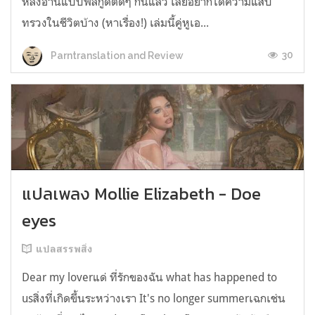
หลังอ่านแบบฟีลกู้ดติดๆ กันแล้ว เลยอยากได้ความแสบ
ทรวงในชีวิตบ้าง (หาเรื่อง!) เล่มนี้คู่หูเอ...
30
Parntranslation and Review
แปลเพลง Mollie Elizabeth - Doe
eyes
แปลสรรพสิ่ง
Dear my loverแด่ ที่รักของฉัน what has happened to
usสิ่งที่เกิดขึ้นระหว่างเรา It's no longer summerเฉกเช่น