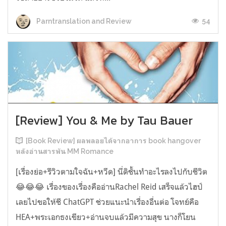
54
Parntranslation and Review
[Review] You & Me by Tau Bauer
[Book Review] ผลพลอยได้จากอาการ book hangover
หลังอ่านสารพัน MM Romance
[เรื่องย่อ+รีวิวตามใจฉัน+หวีด] นี่ดิชั้นทำอะไรลงไปกับชีวิต
😂😂😂 เรื่องของเรื่องคืออ่านRachel Reid เสร็จแล้วไฮป์
เลยไปขอให้ชี ChatGPT ช่วยแนะนำเรื่องอื่นต่อ โจทย์คือ
HEA+พระเอกธงเขียว+อ่านจบแล้วมีความสุข นางก็โยน