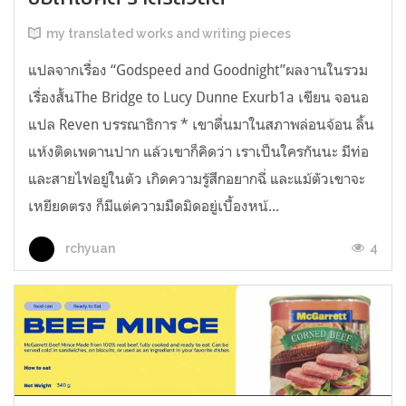
my translated works and writing pieces
แปลจากเรื่อง “Godspeed and Goodnight”ผลงานในรวม
เรื่องสั้นThe Bridge to Lucy Dunne Exurb1a เขียน จอนอ
แปล Reven บรรณาธิการ * เขาตื่นมาในสภาพล่อนจ้อน ลิ้น
แห้งติดเพดานปาก แล้วเขาก็คิดว่า เราเป็นใครกันนะ มีท่อ
และสายไฟอยู่ในตัว เกิดความรู้สึกอยากฉี่ และแม้ตัวเขาจะ
เหยียดตรง ก็มีแต่ความมืดมิดอยู่เบื้องหน้...
4
rchyuan