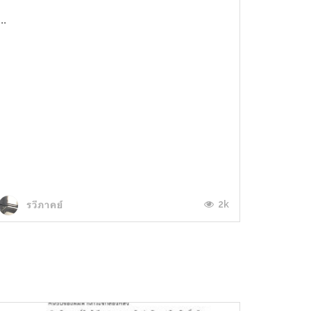
...
2k
รวีภาคย์