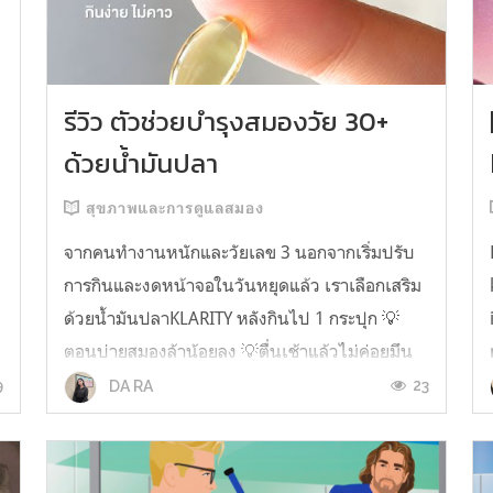
รีวิว ตัวช่วยบำรุงสมองวัย 30+
ด้วยน้ำมันปลา
สุขภาพและการดูแลสมอง
จากคนทำงานหนักและวัยเลข 3 นอกจากเริ่มปรับ
การกินและงดหน้าจอในวันหยุดแล้ว เราเลือกเสริม
ด้วยน้ำมันปลาKLARITY หลังกินไป 1 กระปุก 💡
ตอนบ่ายสมองล้าน้อยลง 💡ตื่นเช้าแล้วไม่ค่อยมึน
หัว 💡ไอเดียไม่ตัน ยิ่งทำงานสาย Content แนะนำ
9
23
DA RA
ว่าควรมี ชอบตรงที่ไม่มีกลิ่นคาวเลย กินง่ายสุด
ตั้งแต่เคยกินน้ำมันปลามาเลย ใครที่เคยกิ...