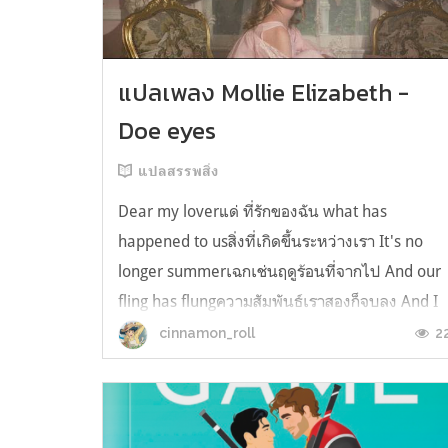
แปลเพลง Mollie Elizabeth -
Doe eyes
แปลสรรพสิ่ง
Dear my loverแด่ ที่รักของฉัน what has
happened to usสิ่งที่เกิดขึ้นระหว่างเรา It's no
longer summerเฉกเช่นฤดูร้อนที่จากไป And our
fling has flungความสัมพันธ์เราสองก็จบลง And I
still spin your recordsแต่ฉันยังเล่นเพลงโปรดขอ
2
cinnamon_roll
คุณบนแผ่นเสียงไวนิล And You still feel like
homeในใจฉัน ตัวตนคุณก็ยังอบอ...