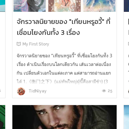
จักรวาลนิยายของ "เทียนหรูอวี้" ที่
เชื่อมโยงกันทั้ง 3 เรื่อง
My First Story
จักรวาลนิยายของ “เทียนหรูอวี้” ที่เชื่อมโยงกันทั้ง 3
เรื่อง ดำเนินเรื่องบนโลกเดียวกัน เส้นเวลาต่อเนื่อง
กัน เปลี่ยนตัวเอกในแต่ละภาค แต่สามารถอ่านแยก
ได้ 1.《衡门之下》(แม่ทัพใหญ่ผู้นี้คือสามีข้า) (3
เล่มจบ) เป็นเรื่องที่เกิดก่อน เล่าเรื่องของ ฝูถิง กับ
6
25
TidNiyay
หลี่ชีฉือ ที่ต้องแต่งงานกันก่อนจะใช้ชีวิตห่างไกล
กัน...