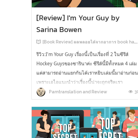
[Review] I'm Your Guy by
Sarina Bowen
[Book Review] ผลพลอยได้จากอาการ book hangover หลังอ่านสารพัน MM Romance
รีวิว:I'm Your Guy เรื่องนี้เป็นเรื่องที่ 2 ในซีรีส์
Hockey Guysของซารินาค่ะ ซีรีส์นี้มีทั้งหมด 4 เล่ม
แต่สามารถอ่านแยกกันได้เราหยิบเล่มนี้มาอ่านก่อ
เพราะเอไอแนะนำว่าเรื่องนี้น่าจะถูกจริตเรา
มากกว่า555 เรื่องนี้เป็นเรื่องราวของ TOMMASO
3
Parntranslation and Review
นักกีฬาฮอกกี้ NHL กับ Carter มัณฑนากรมือฉมัง
ทอมมาโซเพิ่งโดนเทร...