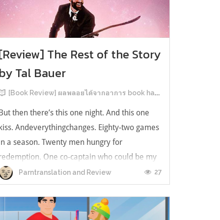
[Review] The Rest of the Story
by Tal Bauer
[Book Review] ผลพลอยได้จากอาการ book hangover หลังอ่านสารพัน MM Romance
But then there’s this one night. And this one
kiss. Andeverythingchanges. Eighty-two games
in a season. Twenty men hungry for
redemption. One co-captain who could be my
forever. This is the rest of the story. หลังอ่าน
27
Parntranslation and Review
แบบฟีลกู้ดติดๆ กันแล้ว เลยอยากได้ความแสบ
ทรวงในชีวิตบ้าง (หาเรื่อง!) เล่มนี้คู่หูเอ...