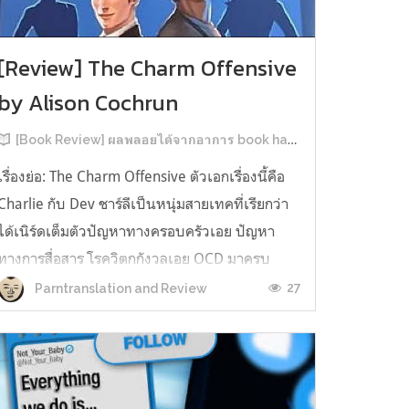
[Review] The Charm Offensive
by Alison Cochrun
[Book Review] ผลพลอยได้จากอาการ book hangover หลังอ่านสารพัน MM Romance
เรื่องย่อ: The Charm Offensive ตัวเอกเรื่องนี้คือ
Charlie กับ Dev ชาร์ลีเป็นหนุ่มสายเทคที่เรียกว่า
ได้เนิร์ดเต็มตัวปัญหาทางครอบครัวเอย ปัญหา
ทางการสื่อสาร โรควิตกกังวลเอย OCD มาครบ
เรียกได้ว่าครบองค์ประกอบความโอตะ เขาทั้งไม่
27
Parntranslation and Review
เชื่อในรักแท้ ไม่เคยมีความสัมพันธ์ในเชิงโรแมนติก
กับใคร หรืออาจเรียกว่าไม่เคยรู...