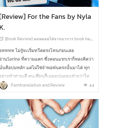
[Review] For the Fans by Nyla
K.
[Book Review] ผลพลอยได้จากอาการ book hangover หลังอ่านสารพัน MM Romance
อหหหห ไม่รู้จะเริ่มหวีดตรงไหนก่อนเลย
อ่านSarina ที่ความแตก ซึ่งตอนแรกเราก็หลงคิดว่า
นั่นคือปมหลัก แต่ไม่ใช่จ้าพอพ้นตรงนั้นมาได้ ทุก
อย่างทำท่าจะดี คนเขียนก็เฉลยปมตอนท้ายว่าไค
รันเคยเจออะไรมาในอดีตเท่านั้นแหละ คดีพลิกใน
44
Parntranslation and Review
ทันใด!!! ตรงนี้เป็นNarrative Escalation ที่ชอบ
มาก ทำให้รู้สึกเหมือนคนเขียนวางแผนไว้ตั...