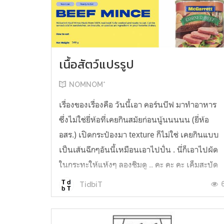
เนื้อสัตว์แปรรูป
NOMNOM*
เรื่องของเรื่องคือ วันนี้เอา คอร์นบีฟ มาทำอาหาร
ซึ่งไม่ใช่ยี่ห้อที่เคยกินสมัยก่อนนู้นนนนน (ยี่ห้อ
อสร.) เปิดกระป๋องมา texture ก็ไม่ใช่ เคยกินแบบ
เป็นเส้นฉีกๆอันนี้เหมือนเอาไปปั่น . นี่ก็เอาไปผัด
ในกระทะให้แห้งๆ ลองชิมดู .. คะ คะ คะ เค็มสะบัด
O o" ... แบบใช้โควต้ากินโซเดียมทั้งสัปดาห์
TidbiT
ต้องหาผักนึ่ง ...