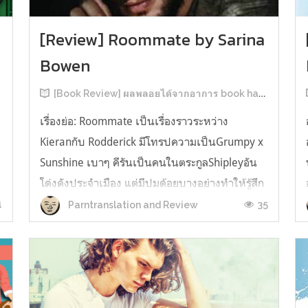
[Review] Roommate by Sarina
Bowen
[Book Review] ผลพลอยได้จากอาการ book hangover หลังอ่านสารพัน MM Romance
เรื่องย่อ: Roommate เป็นเรื่องราวระหว่าง
Kieranกับ Rodderick มีโทรปความเป็นGrumpy x
น
Sunshine เบาๆ คีรันเป็นคนในตระกูลShipleyอัน
โด่งดังประจำเมือง แต่มีปมด้อยบางอย่างทำให้รู้สึก
ว่าพ่อรักพี่ชายมากกว่าตัวเองเสมอ จึงดิ้นรนอยาก
1
35
Parntranslation and Review
ออกมาอยู่คนเดียวเพื่อให้หลุดจากอิทธิพลของที่
บ้าน และไล่ตามความฝันการเป็นกราฟฟิ...