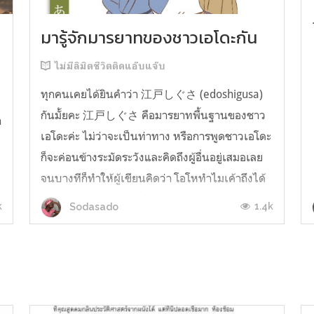
มารู้จักมารยาทของชาวเอโดะกัน
ไม่มีลิมิตชีวิตติดแอ๊บแจ๊บ
ทุกคนเคยได้ยินคำว่า 江戸しぐさ (edoshigusa)
กันมั้ยคะ 江戸しぐさ คือมารยาทพื้นฐานของชาว
า
เอโดะค่ะ ไม่ว่าจะเป็นท่าทาง หรือการพูดชาวเอโดะ
ก็จะค่อนข้างระมัดระวังและคิดถึงผู้อื่นอยู่เสมอเลย
จนบางทีก็ทำให้ผู้เขียนคิดว่า โอโหทำไมเค้าถึงได้
คิดถึงคนอื่นได้ขนาดนี้นะอยากรู้มั้ยคะว่าชาวเอโดะ
k
1.4k
Sodasado
มารยาทดีขนาดไหน มาลองอ่านกันได้เ...