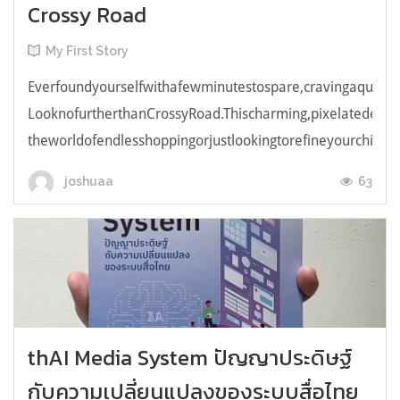
Crossy Road
My First Story
Everfoundyourselfwithafewminutestospare,cravingaquick,e
LooknofurtherthanCrossyRoad.Thischarming,pixelatedendl
theworldofendlesshoppingorjustlookingtorefineyourchicken
63
joshuaa
thAI Media System ปัญญาประดิษฐ์
กับความเปลี่ยนแปลงของระบบสื่อไทย