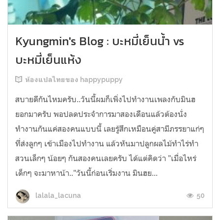
Kyungmin's Blog : บะหมี่เย็นน้ำ vs
บะหมี่เย็นแห้ง
ห้องแปลไทยของ happypuppy
สบายดีกันไหมครับ..วันนี้ผมก็เพิ่งไปทำงานเพลงกับมินฮ
ยอกมาครับ พอปลดประจำการมาสองเดือนแล้วต้องนั่ง
ทำงานกันแค่สองคนแบบนี้ เลยรู้สึกเหมือนคู่สามีภรรยาแก่ๆ
ที่ส่งลูกๆ เข้าเมืองไปทำงาน แล้วหันมาปลูกผลไม้ทำไร่ทำ
สวนเล็กๆ น้อยๆ กันสองคนเลยครับ ได้แต่คิดว่า "เมื่อไหร่
เด็กๆ จะมาหาน้า.."วันนี้ก่อนเริ่มงาน มินฮย...
50
lalala_lacuna