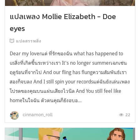
แปลเพลง Mollie Elizabeth - Doe
eyes
แปลสรรพสิ่ง
Dear my loverแด่ ที่รักของฉัน what has happened to
usสิ่งที่เกิดขึ้นระหว่างเรา It's no longer summerเฉกเช่น
ฤดูร้อนที่จากไป And our fling has flungความสัมพันธ์เรา
สองก็จบลง And I still spin your recordsแต่ฉันยังเล่นเพลง
โปรดของคุณบนแผ่นเสียงไวนิล And You still feel like
homeในใจฉัน ตัวตนคุณก็ยังอบอ...
22
cinnamon_roll