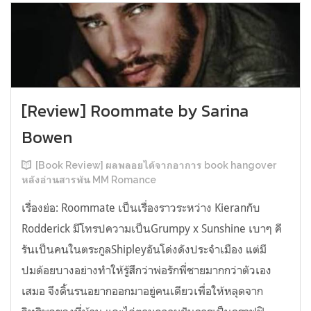
[Review] Roommate by Sarina
Bowen
[Book Review] ผลพลอยได้จากอาการ book hangover
หลังอ่านสารพัน MM Romance
เรื่องย่อ: Roommate เป็นเรื่องราวระหว่าง Kieranกับ
Rodderick มีโทรปความเป็นGrumpy x Sunshine เบาๆ คี
รันเป็นคนในตระกูลShipleyอันโด่งดังประจำเมือง แต่มี
ปมด้อยบางอย่างทำให้รู้สึกว่าพ่อรักพี่ชายมากกว่าตัวเอง
เสมอ จึงดิ้นรนอยากออกมาอยู่คนเดียวเพื่อให้หลุดจาก