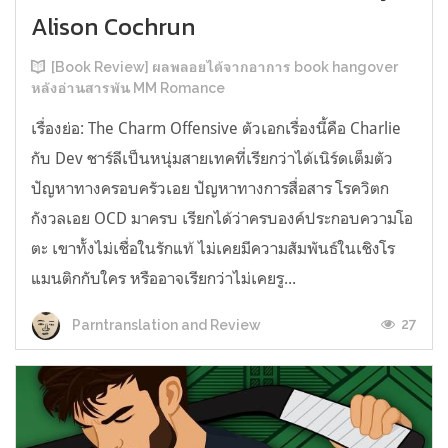
Alison Cochrun
[Book Review] ผลพลอยได้จากอาการ book hangover
หลังอ่านสารพัน MM Romance
เรื่องย่อ: The Charm Offensive ตัวเอกเรื่องนี้คือ Charlie
กับ Dev ชาร์ลีเป็นหนุ่มสายเทคที่เรียกว่าได้เนิร์ดเต็มตัว
ปัญหาทางครอบครัวเอย ปัญหาทางการสื่อสาร โรควิตก
กังวลเอย OCD มาครบ เรียกได้ว่าครบองค์ประกอบความโอ
ตะ เขาทั้งไม่เชื่อในรักแท้ ไม่เคยมีความสัมพันธ์ในเชิงโร
แมนติกกับใคร หรืออาจเรียกว่าไม่เคยรู...
27
Parntranslation and Review