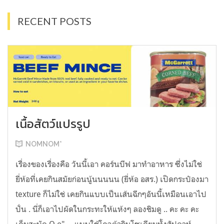
RECENT POSTS
เนื้อสัตว์แปรรูป
NOMNOM*
เรื่องของเรื่องคือ วันนี้เอา คอร์นบีฟ มาทำอาหาร ซึ่งไม่ใช่
ยี่ห้อที่เคยกินสมัยก่อนนู้นนนนน (ยี่ห้อ อสร.) เปิดกระป๋องมา
texture ก็ไม่ใช่ เคยกินแบบเป็นเส้นฉีกๆอันนี้เหมือนเอาไป
ปั่น . นี่ก็เอาไปผัดในกระทะให้แห้งๆ ลองชิมดู .. คะ คะ คะ
เค็มสะบัด O o" ... แบบใช้โควต้ากินโซเดียมทั้งสัปดาห์