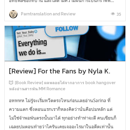
อิทธิพลของที่บ้าน และไล่ตามความฝันการเป็นกราฟฟิ...
35
Parntranslation and Review
[Review] For the Fans by Nyla K.
[Book Review] ผลพลอยได้จากอาการ book hangover
หลังอ่านสารพัน MM Romance
อหหหห ไม่รู้จะเริ่มหวีดตรงไหนก่อนเลยอ่านSarina ที่
ความแตก ซึ่งตอนแรกเราก็หลงคิดว่านั่นคือปมหลัก แต่
ไม่ใช่จ้าพอพ้นตรงนั้นมาได้ ทุกอย่างทำท่าจะดี คนเขียนก็
เฉลยปมตอนท้ายว่าไครันเคยเจออะไรมาในอดีตเท่านั้น