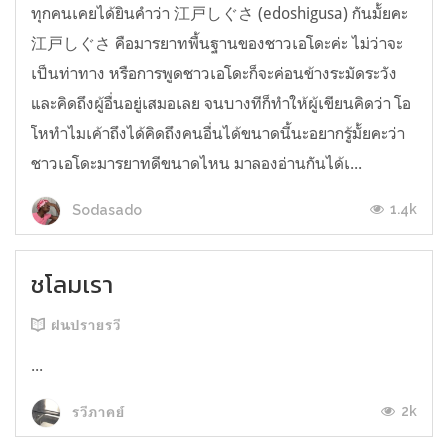
ทุกคนเคยได้ยินคำว่า 江戸しぐさ (edoshigusa) กันมั้ยคะ
江戸しぐさ คือมารยาทพื้นฐานของชาวเอโดะค่ะ ไม่ว่าจะ
เป็นท่าทาง หรือการพูดชาวเอโดะก็จะค่อนข้างระมัดระวัง
และคิดถึงผู้อื่นอยู่เสมอเลย จนบางทีก็ทำให้ผู้เขียนคิดว่า โอ
โหทำไมเค้าถึงได้คิดถึงคนอื่นได้ขนาดนี้นะอยากรู้มั้ยคะว่า
ชาวเอโดะมารยาทดีขนาดไหน มาลองอ่านกันได้เ...
1.4k
Sodasado
ชโลมเรา
ฝนปรายรวี
...
2k
รวีภาคย์