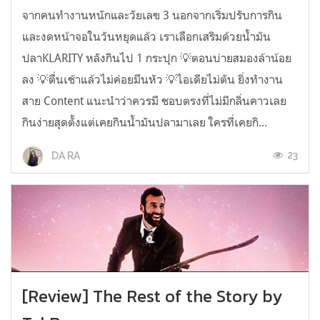
จากคนทำงานหนักและวัยเลข 3 นอกจากเริ่มปรับการกิน
และงดหน้าจอในวันหยุดแล้ว เราเลือกเสริมด้วยน้ำมัน
ปลาKLARITY หลังกินไป 1 กระปุก 💡ตอนบ่ายสมองล้าน้อย
ลง 💡ตื่นเช้าแล้วไม่ค่อยมึนหัว 💡ไอเดียไม่ตัน ยิ่งทำงาน
สาย Content แนะนำว่าควรมี ชอบตรงที่ไม่มีกลิ่นคาวเลย
กินง่ายสุดตั้งแต่เคยกินน้ำมันปลามาเลย ใครที่เคยกิ...
23
DA RA
[Review] The Rest of the Story by