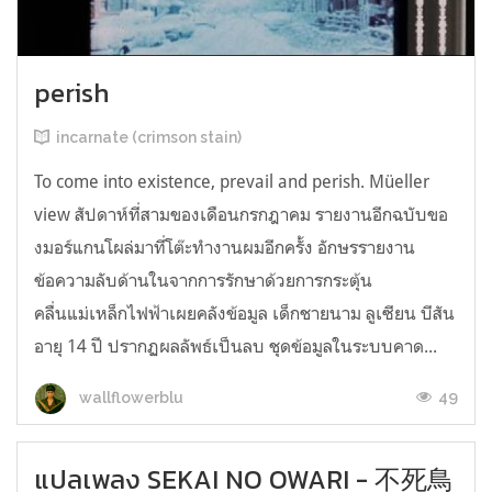
perish
incarnate (crimson stain)
To come into existence, prevail and perish. Müeller
view สัปดาห์ที่สามของเดือนกรกฎาคม รายงานอีกฉบับขอ
งมอร์แกนโผล่มาที่โต๊ะทำงานผมอีกครั้ง อักษรรายงาน
ข้อความลับด้านในจากการรักษาด้วยการกระตุ้น
คลื่นแม่เหล็กไฟฟ้าเผยคลังข้อมูล เด็กชายนาม ลูเซียน บีสัน
อายุ 14 ปี ปรากฏผลลัพธ์เป็นลบ ชุดข้อมูลในระบบคาด...
49
wallflowerblu
แปลเพลง SEKAI NO OWARI - 不死鳥