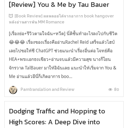
[Review] You & Me by Tau Bauer
[Book Review] ผลพลอยได้จากอาการ book hangover
หลังอ่านสารพัน MM Romance
[เรื่องย่อ+รีวิวตามใจฉัน+หวีด] นี่ดิชั้นทำอะไรลงไปกับชีวิต
😂😂😂 เรื่องของเรื่องคืออ่านRachel Reid เสร็จแล้วไฮป์
เลยไปขอให้ชี ChatGPT ช่วยแนะนำเรื่องอื่นต่อ โจทย์คือ
HEA+พระเอกธงเขียว+อ่านจบแล้วมีความสุข นางก็โยน
จักรวาล TalBauer มาให้อิฉันเลย แนะนำให้เริ่มจาก You &
Me อ่านแล้วอีนี่ก็เกิดอาการ boo...
80
Parntranslation and Review
Dodging Traffic and Hopping to
High Scores: A Deep Dive into