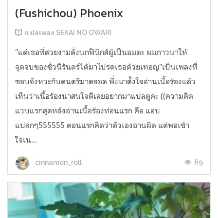
(Fushichou) Phoenix
แปลเพลง SEKAI NO OWARI
"แด่เธอที่สวยงามดั่งนกฟินิกส์ผู้เป็นอมตะ ผมภาวนาให้
จุดจบของชั่วนิรันดร์ได้มาโปรดเธอด้วยเทอญ"เป็นเพลงที่
ชอบจังหวะกับดนตรีมาตลอด พึ่งมาตั้งใจอ่านเนื้อร้องแล้ว
เห็นว่าเนื้อร้องน่าสนใจดีเลยอยากมาแปลดูค่ะ ((ความคิด
แวบแรกสุดหลังอ่านเนื้อร้องท่อนแรก คือ แอบ
แปลกๆ555555 ตอนแรกคิดว่าตัวเองอ่านผิด แต่พอเข้า
ใจเน...
69
cinnamon_roll