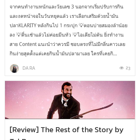
จากคนทำงานหนักและวัยเลข 3 นอกจากเริ่มปรับการกิน
และงดหน้าจอในวันหยุดแล้ว เราเลือกเสริมด้วยน้ำมัน
ปลาKLARITY หลังกินไป 1 กระปุก 💡ตอนบ่ายสมองล้าน้อย
ลง 💡ตื่นเช้าแล้วไม่ค่อยมึนหัว 💡ไอเดียไม่ตัน ยิ่งทำงาน
สาย Content แนะนำว่าควรมี ชอบตรงที่ไม่มีกลิ่นคาวเลย
กินง่ายสุดตั้งแต่เคยกินน้ำมันปลามาเลย ใครที่เคยกิ...
23
DA RA
[Review] The Rest of the Story by