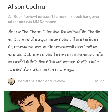
Alison Cochrun
[Book Review] ผลพลอยได้จากอาการ book hangover
หลังอ่านสารพัน MM Romance
เรื่องย่อ: The Charm Offensive ตัวเอกเรื่องนี้คือ Charlie
กับ Dev ชาร์ลีเป็นหนุ่มสายเทคที่เรียกว่าได้เนิร์ดเต็มตัว
ปัญหาทางครอบครัวเอย ปัญหาทางการสื่อสาร โรควิตก
กังวลเอย OCD มาครบ เรียกได้ว่าครบองค์ประกอบความโอ
ตะ เขาทั้งไม่เชื่อในรักแท้ ไม่เคยมีความสัมพันธ์ในเชิงโร
แมนติกกับใคร หรืออาจเรียกว่าไม่เคยรู...
27
Parntranslation and Review