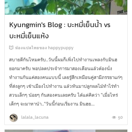
Kyungmin's Blog : บะหมี่เย็นน้ำ vs
บะหมี่เย็นแห้ง
ห้องแปลไทยของ happypuppy
สบายดีกันไหมครับ..วันนี้ผมก็เพิ่งไปทำงานเพลงกับมินฮ
ยอกมาครับ พอปลดประจำการมาสองเดือนแล้วต้องนั่ง
ทำงานกันแค่สองคนแบบนี้ เลยรู้สึกเหมือนคู่สามีภรรยาแก่ๆ
ที่ส่งลูกๆ เข้าเมืองไปทำงาน แล้วหันมาปลูกผลไม้ทำไร่ทำ
สวนเล็กๆ น้อยๆ กันสองคนเลยครับ ได้แต่คิดว่า "เมื่อไหร่
เด็กๆ จะมาหาน้า.."วันนี้ก่อนเริ่มงาน มินฮย...
50
lalala_lacuna