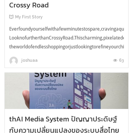
Crossy Road
My First Story
Everfoundyourselfwithafewminutestospare,cravingaquick,e
LooknofurtherthanCrossyRoad.Thischarming,pixelatedendl
theworldofendlesshoppingorjustlookingtorefineyourchicken
63
joshuaa
thAI Media System ปัญญาประดิษฐ์
กับความเปลี่ยนแปลงของระบบสื่อไทย