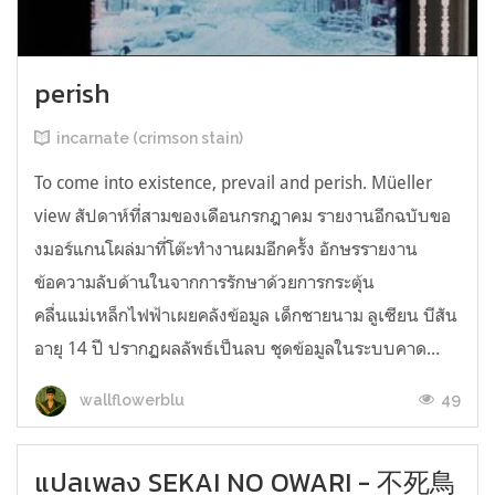
perish
incarnate (crimson stain)
To come into existence, prevail and perish. Müeller
view สัปดาห์ที่สามของเดือนกรกฎาคม รายงานอีกฉบับขอ
งมอร์แกนโผล่มาที่โต๊ะทำงานผมอีกครั้ง อักษรรายงาน
ข้อความลับด้านในจากการรักษาด้วยการกระตุ้น
คลื่นแม่เหล็กไฟฟ้าเผยคลังข้อมูล เด็กชายนาม ลูเซียน บีสัน
อายุ 14 ปี ปรากฏผลลัพธ์เป็นลบ ชุดข้อมูลในระบบคาด...
49
wallflowerblu
แปลเพลง SEKAI NO OWARI - 不死鳥