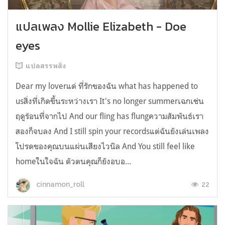
แปลเพลง Mollie Elizabeth - Doe
eyes
แปลสรรพสิ่ง
Dear my loverแด่ ที่รักของฉัน what has happened to
usสิ่งที่เกิดขึ้นระหว่างเรา It's no longer summerเฉกเช่น
ฤดูร้อนที่จากไป And our fling has flungความสัมพันธ์เรา
สองก็จบลง And I still spin your recordsแต่ฉันยังเล่นเพลง
โปรดของคุณบนแผ่นเสียงไวนิล And You still feel like
homeในใจฉัน ตัวตนคุณก็ยังอบอ...
22
cinnamon_roll