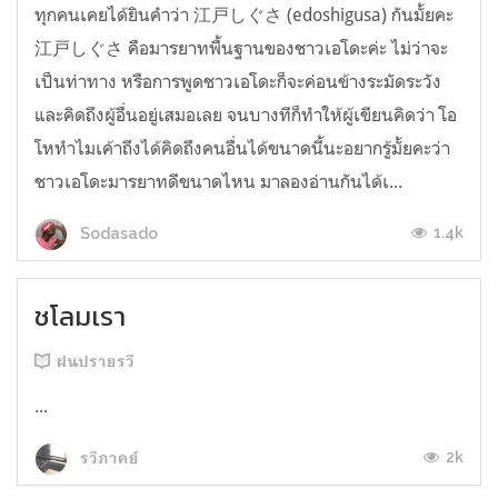
ทุกคนเคยได้ยินคำว่า 江戸しぐさ (edoshigusa) กันมั้ยคะ
江戸しぐさ คือมารยาทพื้นฐานของชาวเอโดะค่ะ ไม่ว่าจะ
เป็นท่าทาง หรือการพูดชาวเอโดะก็จะค่อนข้างระมัดระวัง
และคิดถึงผู้อื่นอยู่เสมอเลย จนบางทีก็ทำให้ผู้เขียนคิดว่า โอ
โหทำไมเค้าถึงได้คิดถึงคนอื่นได้ขนาดนี้นะอยากรู้มั้ยคะว่า
ชาวเอโดะมารยาทดีขนาดไหน มาลองอ่านกันได้เ...
1.4k
Sodasado
ชโลมเรา
ฝนปรายรวี
...
2k
รวีภาคย์