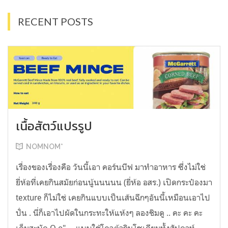
RECENT POSTS
เนื้อสัตว์แปรรูป
NOMNOM*
เรื่องของเรื่องคือ วันนี้เอา คอร์นบีฟ มาทำอาหาร ซึ่งไม่ใช่
ยี่ห้อที่เคยกินสมัยก่อนนู้นนนนน (ยี่ห้อ อสร.) เปิดกระป๋องมา
texture ก็ไม่ใช่ เคยกินแบบเป็นเส้นฉีกๆอันนี้เหมือนเอาไป
ปั่น . นี่ก็เอาไปผัดในกระทะให้แห้งๆ ลองชิมดู .. คะ คะ คะ
เค็มสะบัด O o" ... แบบใช้โควต้ากินโซเดียมทั้งสัปดาห์