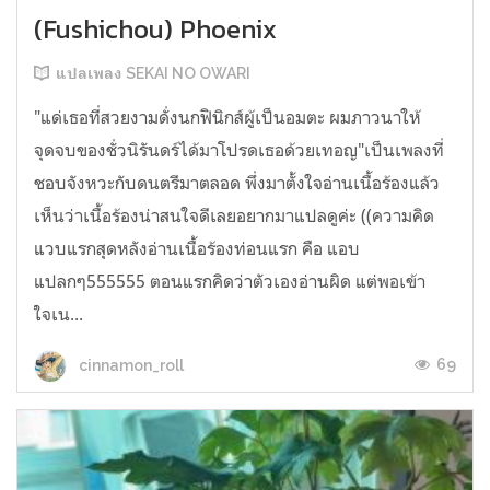
(Fushichou) Phoenix
แปลเพลง SEKAI NO OWARI
"แด่เธอที่สวยงามดั่งนกฟินิกส์ผู้เป็นอมตะ ผมภาวนาให้
จุดจบของชั่วนิรันดร์ได้มาโปรดเธอด้วยเทอญ"เป็นเพลงที่
ชอบจังหวะกับดนตรีมาตลอด พึ่งมาตั้งใจอ่านเนื้อร้องแล้ว
เห็นว่าเนื้อร้องน่าสนใจดีเลยอยากมาแปลดูค่ะ ((ความคิด
แวบแรกสุดหลังอ่านเนื้อร้องท่อนแรก คือ แอบ
แปลกๆ555555 ตอนแรกคิดว่าตัวเองอ่านผิด แต่พอเข้า
ใจเน...
69
cinnamon_roll