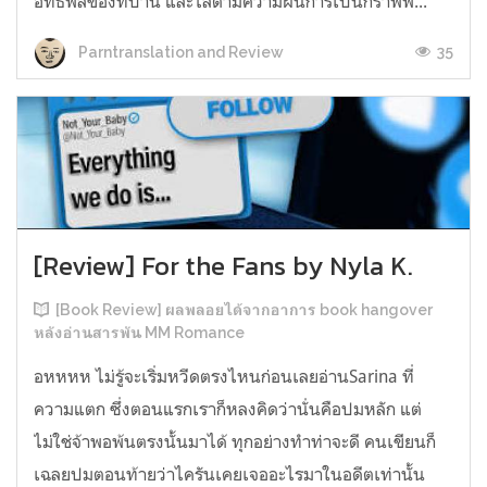
อิทธิพลของที่บ้าน และไล่ตามความฝันการเป็นกราฟฟิ...
35
Parntranslation and Review
[Review] For the Fans by Nyla K.
[Book Review] ผลพลอยได้จากอาการ book hangover
หลังอ่านสารพัน MM Romance
อหหหห ไม่รู้จะเริ่มหวีดตรงไหนก่อนเลยอ่านSarina ที่
ความแตก ซึ่งตอนแรกเราก็หลงคิดว่านั่นคือปมหลัก แต่
ไม่ใช่จ้าพอพ้นตรงนั้นมาได้ ทุกอย่างทำท่าจะดี คนเขียนก็
เฉลยปมตอนท้ายว่าไครันเคยเจออะไรมาในอดีตเท่านั้น