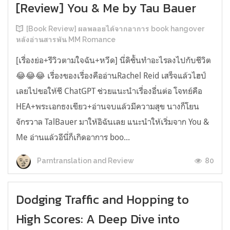
[Review] You & Me by Tau Bauer
[Book Review] ผลพลอยได้จากอาการ book hangover
หลังอ่านสารพัน MM Romance
[เรื่องย่อ+รีวิวตามใจฉัน+หวีด] นี่ดิชั้นทำอะไรลงไปกับชีวิต
😂😂😂 เรื่องของเรื่องคืออ่านRachel Reid เสร็จแล้วไฮป์
เลยไปขอให้ชี ChatGPT ช่วยแนะนำเรื่องอื่นต่อ โจทย์คือ
HEA+พระเอกธงเขียว+อ่านจบแล้วมีความสุข นางก็โยน
จักรวาล TalBauer มาให้อิฉันเลย แนะนำให้เริ่มจาก You &
Me อ่านแล้วอีนี่ก็เกิดอาการ boo...
80
Parntranslation and Review
Dodging Traffic and Hopping to
High Scores: A Deep Dive into