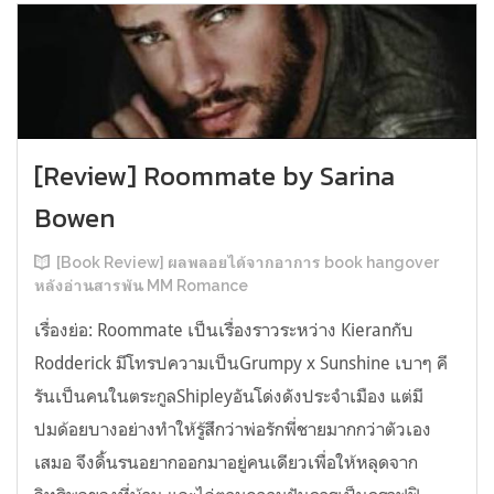
[Review] Roommate by Sarina
Bowen
[Book Review] ผลพลอยได้จากอาการ book hangover
หลังอ่านสารพัน MM Romance
เรื่องย่อ: Roommate เป็นเรื่องราวระหว่าง Kieranกับ
Rodderick มีโทรปความเป็นGrumpy x Sunshine เบาๆ คี
รันเป็นคนในตระกูลShipleyอันโด่งดังประจำเมือง แต่มี
ปมด้อยบางอย่างทำให้รู้สึกว่าพ่อรักพี่ชายมากกว่าตัวเอง
เสมอ จึงดิ้นรนอยากออกมาอยู่คนเดียวเพื่อให้หลุดจาก