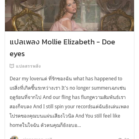
แปลเพลง Mollie Elizabeth - Doe
eyes
แปลสรรพสิ่ง
Dear my loverแด่ ที่รักของฉัน what has happened to
usสิ่งที่เกิดขึ้นระหว่างเรา It's no longer summerเฉกเช่น
ฤดูร้อนที่จากไป And our fling has flungความสัมพันธ์เรา
สองก็จบลง And I still spin your recordsแต่ฉันยังเล่นเพลง
โปรดของคุณบนแผ่นเสียงไวนิล And You still feel like
homeในใจฉัน ตัวตนคุณก็ยังอบอ...