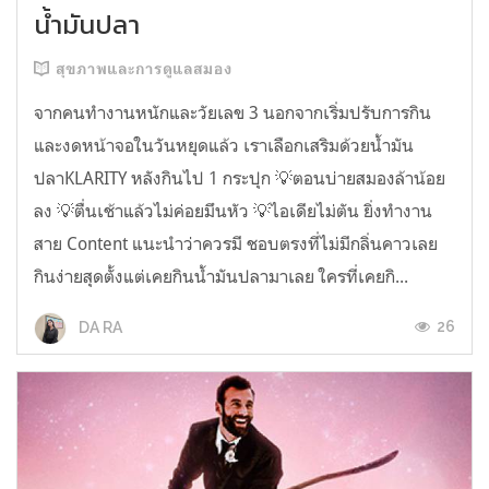
น้ำมันปลา
สุขภาพและการดูแลสมอง
จากคนทำงานหนักและวัยเลข 3 นอกจากเริ่มปรับการกิน
และงดหน้าจอในวันหยุดแล้ว เราเลือกเสริมด้วยน้ำมัน
ปลาKLARITY หลังกินไป 1 กระปุก 💡ตอนบ่ายสมองล้าน้อย
ลง 💡ตื่นเช้าแล้วไม่ค่อยมึนหัว 💡ไอเดียไม่ตัน ยิ่งทำงาน
สาย Content แนะนำว่าควรมี ชอบตรงที่ไม่มีกลิ่นคาวเลย
กินง่ายสุดตั้งแต่เคยกินน้ำมันปลามาเลย ใครที่เคยกิ...
26
DA RA