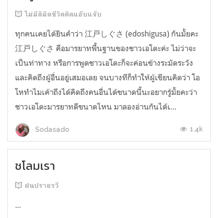
ไม่มีลิมิตชีวิตติดแอ๊บแจ๊บ
ทุกคนเคยได้ยินคำว่า 江戸しぐさ (edoshigusa) กันมั้ยคะ
江戸しぐさ คือมารยาทพื้นฐานของชาวเอโดะค่ะ ไม่ว่าจะ
เป็นท่าทาง หรือการพูดชาวเอโดะก็จะค่อนข้างระมัดระวัง
และคิดถึงผู้อื่นอยู่เสมอเลย จนบางทีก็ทำให้ผู้เขียนคิดว่า โอ
โหทำไมเค้าถึงได้คิดถึงคนอื่นได้ขนาดนี้นะอยากรู้มั้ยคะว่า
ชาวเอโดะมารยาทดีขนาดไหน มาลองอ่านกันได้เ...
1.4k
Sodasado
ชโลมเรา
ฝนปรายรวี
...