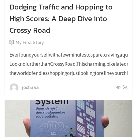
Dodging Traffic and Hopping to
High Scores: A Deep Dive into
Crossy Road
My First Story
Everfoundyourselfwithafewminutestospare,cravingaquick,e
LooknofurtherthanCrossyRoad.Thischarming,pixelatedendl
theworldofendlesshoppingorjustlookingtorefineyourchicken
65
joshuaa