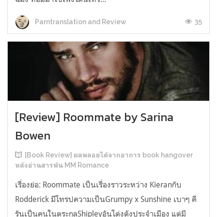
35
Parntranslation and Review
[Review] Roommate by Sarina
Bowen
[Book Review] ผลพลอยได้จากอาการ book hangover
หลังอ่านสารพัน MM Romance
เรื่องย่อ: Roommate เป็นเรื่องราวระหว่าง Kieranกับ
Rodderick มีโทรปความเป็นGrumpy x Sunshine เบาๆ คี
รันเป็นคนในตระกูลShipleyอันโด่งดังประจำเมือง แต่มี