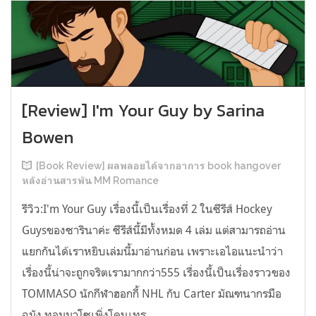
[Review] I'm Your Guy by Sarina
Bowen
[Book Review] ผลพลอยได้จากอาการ book hangover
หลังอ่านสารพัน MM Romance
รีวิว:I'm Your Guy เรื่องนี้เป็นเรื่องที่ 2 ในซีรีส์ Hockey
Guysของซารินาค่ะ ซีรีส์นี้มีทั้งหมด 4 เล่ม แต่สามารถอ่าน
แยกกันได้เราหยิบเล่มนี้มาอ่านก่อน เพราะเอไอแนะนำว่า
เรื่องนี้น่าจะถูกจริตเรามากกว่า555 เรื่องนี้เป็นเรื่องราวของ
TOMMASO นักกีฬาฮอกกี้ NHL กับ Carter มัณฑนากรมือ
ฉมัง ทอมมาโซเพิ่งโดนเทร...