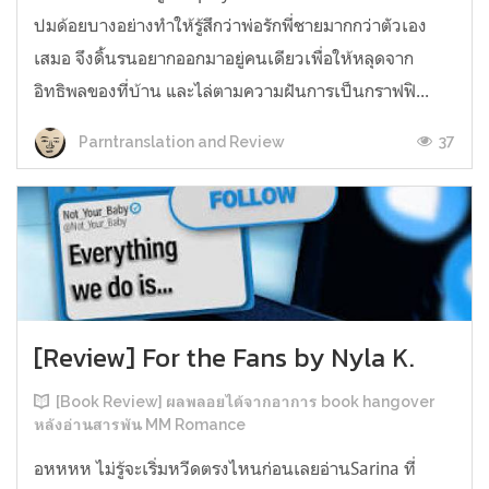
ปมด้อยบางอย่างทำให้รู้สึกว่าพ่อรักพี่ชายมากกว่าตัวเอง
เสมอ จึงดิ้นรนอยากออกมาอยู่คนเดียวเพื่อให้หลุดจาก
อิทธิพลของที่บ้าน และไล่ตามความฝันการเป็นกราฟฟิ...
37
Parntranslation and Review
[Review] For the Fans by Nyla K.
[Book Review] ผลพลอยได้จากอาการ book hangover
หลังอ่านสารพัน MM Romance
อหหหห ไม่รู้จะเริ่มหวีดตรงไหนก่อนเลยอ่านSarina ที่