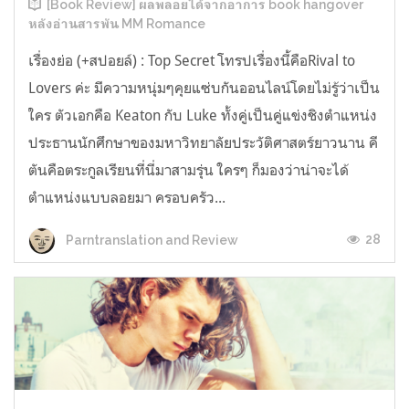
[Book Review] ผลพลอยได้จากอาการ book hangover
หลังอ่านสารพัน MM Romance
เรื่องย่อ (+สปอยล์) : Top Secret โทรปเรื่องนี้คือRival to
Lovers ค่ะ มีความหนุ่มๆคุยแซ่บกันออนไลน์โดยไม่รู้ว่าเป็น
ใคร ตัวเอกคือ Keaton กับ Luke ทั้งคู่เป็นคู่แข่งชิงตำแหน่ง
ประธานนักศึกษาของมหาวิทยาลัยประวัติศาสตร์ยาวนาน คี
ตันคือตระกูลเรียนที่นี่มาสามรุ่น ใครๆ ก็มองว่าน่าจะได้
ตำแหน่งแบบลอยมา ครอบครัว...
28
Parntranslation and Review