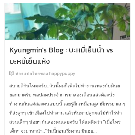
Kyungmin's Blog : บะหมี่เย็นน้ำ vs
บะหมี่เย็นแห้ง
ห้องแปลไทยของ happypuppy
สบายดีกันไหมครับ..วันนี้ผมก็เพิ่งไปทำงานเพลงกับมินฮ
ยอกมาครับ พอปลดประจำการมาสองเดือนแล้วต้องนั่ง
ทำงานกันแค่สองคนแบบนี้ เลยรู้สึกเหมือนคู่สามีภรรยาแก่ๆ
ที่ส่งลูกๆ เข้าเมืองไปทำงาน แล้วหันมาปลูกผลไม้ทำไร่ทำ
สวนเล็กๆ น้อยๆ กันสองคนเลยครับ ได้แต่คิดว่า "เมื่อไหร่
เด็กๆ จะมาหาน้า.."วันนี้ก่อนเริ่มงาน มินฮย...