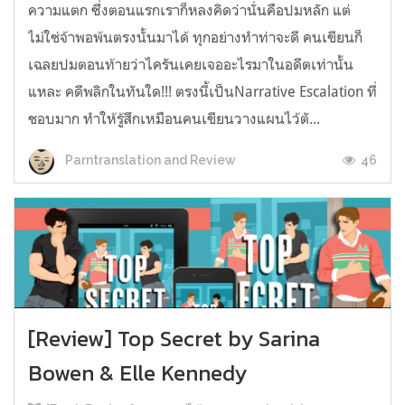
ความแตก ซึ่งตอนแรกเราก็หลงคิดว่านั่นคือปมหลัก แต่
ไม่ใช่จ้าพอพ้นตรงนั้นมาได้ ทุกอย่างทำท่าจะดี คนเขียนก็
เฉลยปมตอนท้ายว่าไครันเคยเจออะไรมาในอดีตเท่านั้น
แหละ คดีพลิกในทันใด!!! ตรงนี้เป็นNarrative Escalation ที่
ชอบมาก ทำให้รู้สึกเหมือนคนเขียนวางแผนไว้ตั...
46
Parntranslation and Review
[Review] Top Secret by Sarina
Bowen & Elle Kennedy