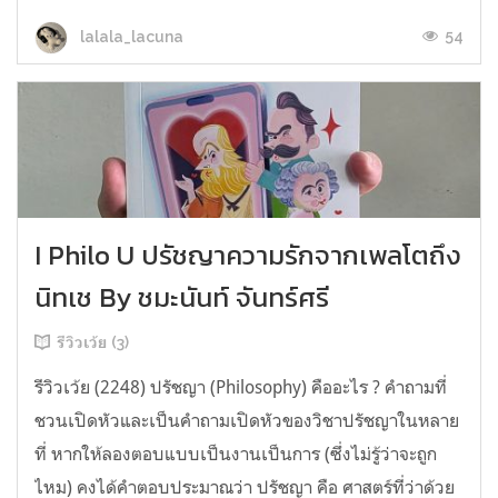
54
lalala_lacuna
I Philo U ปรัชญาความรักจากเพลโตถึง
นิทเช By ชมะนันท์ จันทร์ศรี
รีวิวเว้ย (3)
รีวิวเว้ย (2248) ปรัชญา (Philosophy) คืออะไร ? คำถามที่
ชวนเปิดหัวและเป็นคำถามเปิดหัวของวิชาปรัชญาในหลาย
ที่ หากให้ลองตอบแบบเป็นงานเป็นการ (ซึ่งไม่รู้ว่าจะถูก
ไหม) คงได้คำตอบประมาณว่า ปรัชญา คือ ศาสตร์ที่ว่าด้วย