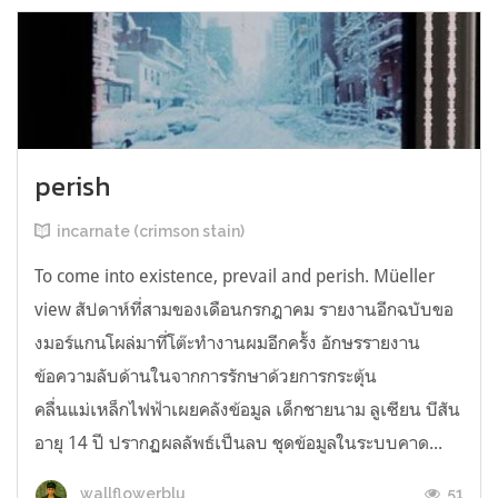
perish
incarnate (crimson stain)
To come into existence, prevail and perish. Müeller
view สัปดาห์ที่สามของเดือนกรกฎาคม รายงานอีกฉบับขอ
งมอร์แกนโผล่มาที่โต๊ะทำงานผมอีกครั้ง อักษรรายงาน
ข้อความลับด้านในจากการรักษาด้วยการกระตุ้น
คลื่นแม่เหล็กไฟฟ้าเผยคลังข้อมูล เด็กชายนาม ลูเซียน บีสัน
อายุ 14 ปี ปรากฏผลลัพธ์เป็นลบ ชุดข้อมูลในระบบคาด...
51
wallflowerblu