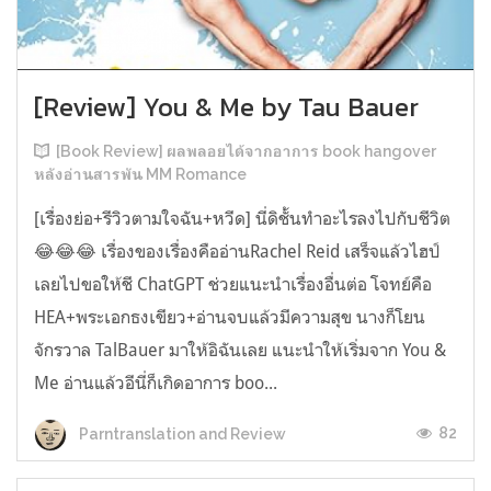
[Review] You & Me by Tau Bauer
[Book Review] ผลพลอยได้จากอาการ book hangover
หลังอ่านสารพัน MM Romance
[เรื่องย่อ+รีวิวตามใจฉัน+หวีด] นี่ดิชั้นทำอะไรลงไปกับชีวิต
😂😂😂 เรื่องของเรื่องคืออ่านRachel Reid เสร็จแล้วไฮป์
เลยไปขอให้ชี ChatGPT ช่วยแนะนำเรื่องอื่นต่อ โจทย์คือ
HEA+พระเอกธงเขียว+อ่านจบแล้วมีความสุข นางก็โยน
จักรวาล TalBauer มาให้อิฉันเลย แนะนำให้เริ่มจาก You &
Me อ่านแล้วอีนี่ก็เกิดอาการ boo...
82
Parntranslation and Review