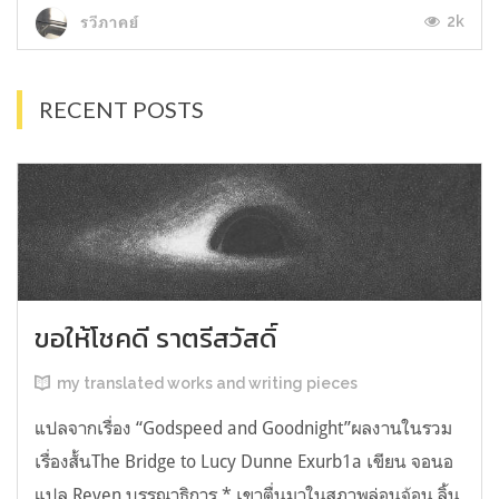
2k
รวีภาคย์
RECENT POSTS
ขอให้โชคดี ราตรีสวัสดิ์
my translated works and writing pieces
แปลจากเรื่อง “Godspeed and Goodnight”ผลงานในรวม
เรื่องสั้นThe Bridge to Lucy Dunne Exurb1a เขียน จอนอ
แปล Reven บรรณาธิการ * เขาตื่นมาในสภาพล่อนจ้อน ลิ้น