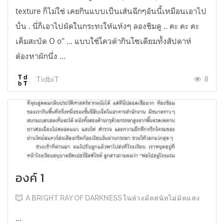
texture ก็ไม่ใช่ เคยกินแบบเป็นเส้นฉีกๆอันนี้เหมือนเอาไป
ปั่น . นี่ก็เอาไปผัดในกระทะให้แห้งๆ ลองชิมดู .. คะ คะ คะ
เค็มสะบัด O o" ... แบบใช้โควต้ากินโซเดียมทั้งสัปดาห์
ต้องหาผักนึ่ง ...
8
TidbiT
องค์ 1
A BRIGHT RAY OF DARKNESS ในห้วงมืดสนิทไม่มิดแสง
...