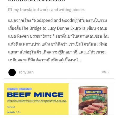
my translated works and writing pieces
แปลจากเรื่อง “Godspeed and Goodnight”ผลงานในรวม
เรื่องสั้นThe Bridge to Lucy Dunne Exurb1a เขียน จอนอ
แปล Reven บรรณาธิการ * เขาตื่นมาในสภาพล่อนจ้อน ลิ้น
แห้งติดเพดานปาก แล้วเขาก็คิดว่า เราเป็นใครกันนะ มีท่อ
และสายไฟอยู่ในตัว เกิดความรู้สึกอยากฉี่ และแม้ตัวเขาจะ
เหยียดตรง ก็มีแต่ความมืดมิดอยู่เบื้องหน้...
4
rchyuan