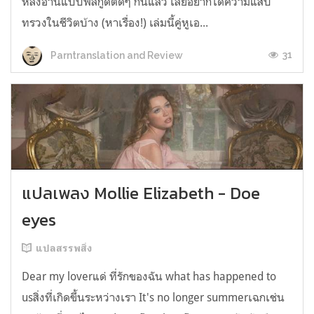
หลังอ่านแบบฟีลกู้ดติดๆ กันแล้ว เลยอยากได้ความแสบ
ทรวงในชีวิตบ้าง (หาเรื่อง!) เล่มนี้คู่หูเอ...
31
Parntranslation and Review
แปลเพลง Mollie Elizabeth - Doe
eyes
แปลสรรพสิ่ง
Dear my loverแด่ ที่รักของฉัน what has happened to
usสิ่งที่เกิดขึ้นระหว่างเรา It's no longer summerเฉกเช่น