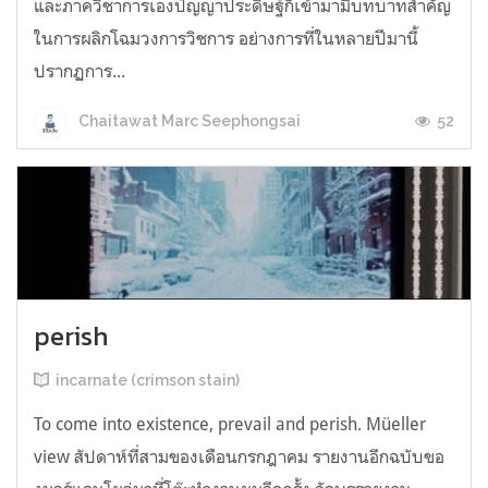
และภาควิชาการเองปัญญาประดิษฐ์ก็เข้ามามีบทบาทสำคัญ
ในการผลิกโฉมวงการวิชการ อย่างการที่ในหลายปีมานี้
ปรากฏการ...
52
Chaitawat Marc Seephongsai
perish
incarnate (crimson stain)
To come into existence, prevail and perish. Müeller
view สัปดาห์ที่สามของเดือนกรกฎาคม รายงานอีกฉบับขอ