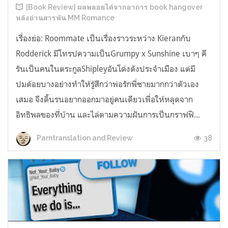
[Book Review] ผลพลอยได้จากอาการ book hangover
หลังอ่านสารพัน MM Romance
เรื่องย่อ: Roommate เป็นเรื่องราวระหว่าง Kieranกับ
Rodderick มีโทรปความเป็นGrumpy x Sunshine เบาๆ คี
รันเป็นคนในตระกูลShipleyอันโด่งดังประจำเมือง แต่มี
ปมด้อยบางอย่างทำให้รู้สึกว่าพ่อรักพี่ชายมากกว่าตัวเอง
เสมอ จึงดิ้นรนอยากออกมาอยู่คนเดียวเพื่อให้หลุดจาก
อิทธิพลของที่บ้าน และไล่ตามความฝันการเป็นกราฟฟิ...
38
Parntranslation and Review