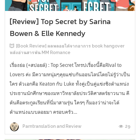
[Review] Top Secret by Sarina
Bowen & Elle Kennedy
[Book Review] ผลพลอยได้จากอาการ book hangover
หลังอ่านสารพัน MM Romance
เรื่องย่อ (+สปอยล์) : Top Secret โทรปเรื่องนี้คือRival to
Lovers ค่ะ มีความหนุ่มๆคุยแซ่บกันออนไลน์โดยไม่รู้ว่าเป็น
ใคร ตัวเอกคือ Keaton กับ Luke ทั้งคู่เป็นคู่แข่งชิงตำแหน่ง
ประธานนักศึกษาของมหาวิทยาลัยประวัติศาสตร์ยาวนาน คี
ตันคือตระกูลเรียนที่นี่มาสามรุ่น ใครๆ ก็มองว่าน่าจะได้
ตำแหน่งแบบลอยมา ครอบครัว...
29
Parntranslation and Review