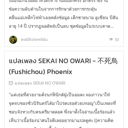
งมอร์แกนโผล่มาที่โต๊ะทำงานผมอีกครั้ง อักษรรายงาน
ข้อความลับด้านในจากการรักษาด้วยการกระตุ้น
คลื่นแม่เหล็กไฟฟ้าเผยคลังข้อมูล เด็กชายนาม ลูเซียน บีสัน
อายุ 14 ปี ปรากฏผลลัพธ์เป็นลบ ชุดข้อมูลในระบบคาด...
51
wallflowerblu
แปลเพลง SEKAI NO OWARI - 不死鳥
(Fushichou) Phoenix
แปลเพลง SEKAI NO OWARI
"แด่เธอที่สวยงามดั่งนกฟินิกส์ผู้เป็นอมตะ ผมภาวนาให้
จุดจบของชั่วนิรันดร์ได้มาโปรดเธอด้วยเทอญ"เป็นเพลงที่
ชอบจังหวะกับดนตรีมาตลอด พึ่งมาตั้งใจอ่านเนื้อร้องแล้ว
เห็นว่าเนื้อร้องน่าสนใจดีเลยอยากมาแปลดูค่ะ ((ความคิด