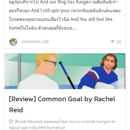
ฤดูร้อนที่จากไป And our fling has flungความสัมพันธ์เรา
สองก็จบลง And I still spin your recordsแต่ฉันยังเล่นเพลง
โปรดของคุณบนแผ่นเสียงไวนิล And You still feel like
homeในใจฉัน ตัวตนคุณก็ยังอบอ...
34
cinnamon_roll
[Review] Common Goal by Rachel
Reid
[Book Review] ผลพลอยได้จากอาการ book hangover
หลังอ่านสารพัน MM Romance