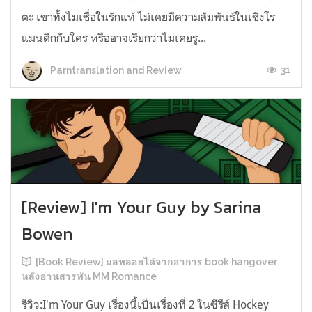
ตะ เขาทั้งไม่เชื่อในรักแท้ ไม่เคยมีความสัมพันธ์ในเชิงโร
แมนติกกับใคร หรืออาจเรียกว่าไม่เคยรู...
31
Parntranslation and Review
[Review] I'm Your Guy by Sarina
Bowen
[Book Review] ผลพลอยได้จากอาการ book hangover
หลังอ่านสารพัน MM Romance
รีวิว:I'm Your Guy เรื่องนี้เป็นเรื่องที่ 2 ในซีรีส์ Hockey