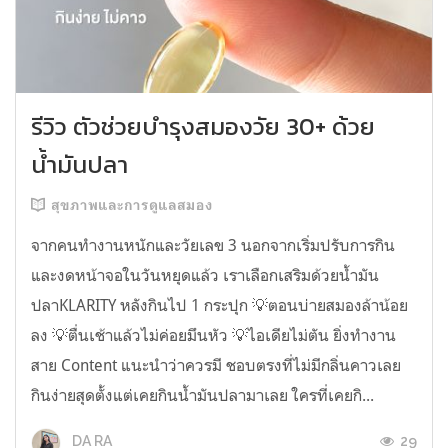
รีวิว ตัวช่วยบำรุงสมองวัย 30+ ด้วย
น้ำมันปลา
สุขภาพและการดูแลสมอง
จากคนทำงานหนักและวัยเลข 3 นอกจากเริ่มปรับการกิน
และงดหน้าจอในวันหยุดแล้ว เราเลือกเสริมด้วยน้ำมัน
ปลาKLARITY หลังกินไป 1 กระปุก 💡ตอนบ่ายสมองล้าน้อย
ลง 💡ตื่นเช้าแล้วไม่ค่อยมึนหัว 💡ไอเดียไม่ตัน ยิ่งทำงาน
สาย Content แนะนำว่าควรมี ชอบตรงที่ไม่มีกลิ่นคาวเลย
กินง่ายสุดตั้งแต่เคยกินน้ำมันปลามาเลย ใครที่เคยกิ...
29
DA RA