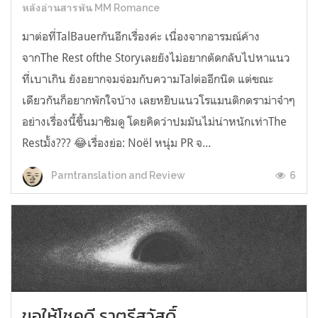
หลังอ่านสารพัน MM Romance
มาต่อที่TalBauerกันอีกเรื่องค่ะ เนื่องจากอารมณ์ค้าง
จากThe Rest ofthe Storyเลยยังไม่อยากตัดกลับไปหาแนว
ที่เบาเกิน ยังอยากจมจ่อมกับความTalต่ออีกนิด แต่ขณะ
เดียวกันก็อยากพักใจบ้าง เลยหยิบแนวโรแมนติกดราม่าจ๋าๆ
อย่างเรื่องนี้ขึ้นมาชิมดู โดยคิดว่าปมมันไม่น่าหนักเท่าThe
Restมั้ง??? 😂เรื่องย่อ: Noël หนุ่ม PR จ...
6
Parntranslation and Review
ขอให้โชคดี ราตรีสวัสดิ์