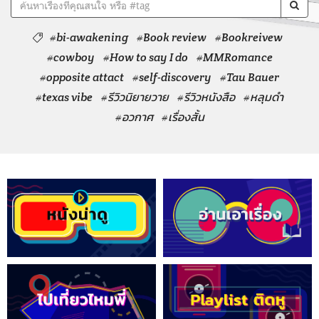
#bi-awakening
#Book review
#Bookreivew
#cowboy
#How to say I do
#MMRomance
#opposite attact
#self-discovery
#Tau Bauer
#texas vibe
#รีวิวนิยายวาย
#รีวิวหนังสือ
#หลุมดำ
#อวกาศ
#เรื่องสั้น