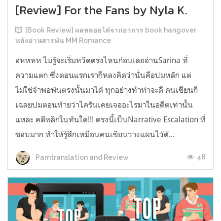
[Review] For the Fans by Nyla K.
[Book Review] ผลพลอยได้จากอาการ book hangover
หลังอ่านสารพัน MM Romance
อหหหห ไม่รู้จะเริ่มหวีดตรงไหนก่อนเลยอ่านSarina ที่
ความแตก ซึ่งตอนแรกเราก็หลงคิดว่านั่นคือปมหลัก แต่
ไม่ใช่จ้าพอพ้นตรงนั้นมาได้ ทุกอย่างทำท่าจะดี คนเขียนก็
เฉลยปมตอนท้ายว่าไครันเคยเจออะไรมาในอดีตเท่านั้น
แหละ คดีพลิกในทันใด!!! ตรงนี้เป็นNarrative Escalation ที่
ชอบมาก ทำให้รู้สึกเหมือนคนเขียนวางแผนไว้ตั...
48
Parntranslation and Review