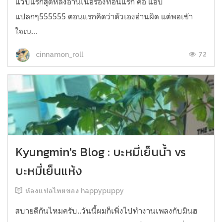
แวบแรกสุดหลังอ่านเนื้อร้องท่อนแรก คือ แอบ
แปลกๆ555555 ตอนแรกคิดว่าตัวเองอ่านผิด แต่พอเข้า
ใจเน...
72
cinnamon_roll
Kyungmin's Blog : บะหมี่เย็นน้ำ vs
บะหมี่เย็นแห้ง
ห้องแปลไทยของ happypuppy
สบายดีกันไหมครับ..วันนี้ผมก็เพิ่งไปทำงานเพลงกับมินฮ