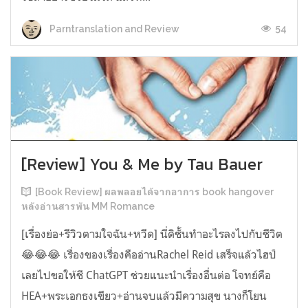
54
Parntranslation and Review
[Review] You & Me by Tau Bauer
[Book Review] ผลพลอยได้จากอาการ book hangover
หลังอ่านสารพัน MM Romance
[เรื่องย่อ+รีวิวตามใจฉัน+หวีด] นี่ดิชั้นทำอะไรลงไปกับชีวิต
😂😂😂 เรื่องของเรื่องคืออ่านRachel Reid เสร็จแล้วไฮป์
เลยไปขอให้ชี ChatGPT ช่วยแนะนำเรื่องอื่นต่อ โจทย์คือ
HEA+พระเอกธงเขียว+อ่านจบแล้วมีความสุข นางก็โยน