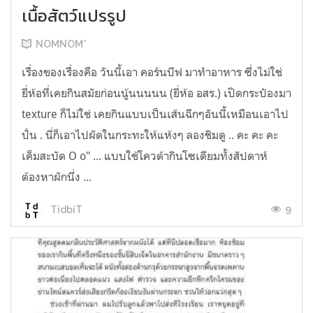
เนื้อสัตว์แปรรูป
NOMNOM*
เรื่องของเรื่องคือ วันนี้เอา คอร์นบีฟ มาทำอาหาร ซึ่งไม่ใช่
ยี่ห้อที่เคยกินสมัยก่อนนู้นนนนน (ยี่ห้อ อสร.) เปิดกระป๋องมา
texture ก็ไม่ใช่ เคยกินแบบเป็นเส้นฉีกๆอันนี้เหมือนเอาไป
ปั่น . นี่ก็เอาไปผัดในกระทะให้แห้งๆ ลองชิมดู .. คะ คะ คะ
เค็มสะบัด O o" ... แบบใช้โควต้ากินโซเดียมทั้งสัปดาห์
ต้องหาผักนึ่ง ...
9
TidbiT