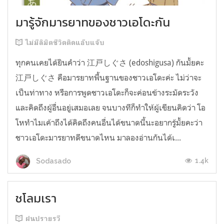
มารู้จักมารยาทของชาวเอโดะกัน
ไม่มีลิมิตชีวิตติดแอ๊บแจ๊บ
ทุกคนเคยได้ยินคำว่า 江戸しぐさ (edoshigusa) กันมั้ยคะ
江戸しぐさ คือมารยาทพื้นฐานของชาวเอโดะค่ะ ไม่ว่าจะ
เป็นท่าทาง หรือการพูดชาวเอโดะก็จะค่อนข้างระมัดระวัง
และคิดถึงผู้อื่นอยู่เสมอเลย จนบางทีก็ทำให้ผู้เขียนคิดว่า โอ
โหทำไมเค้าถึงได้คิดถึงคนอื่นได้ขนาดนี้นะอยากรู้มั้ยคะว่า
ชาวเอโดะมารยาทดีขนาดไหน มาลองอ่านกันได้เ...
1.4k
Sodasado
ชโลมเรา
ฝนปรายรวี