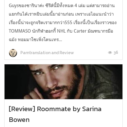
Guysของซารินาค่ะ ซีรีส์นี้มีทั้งหมด 4 เล่ม แต่สามารถอ่าน
แยกกันได้เราหยิบเล่มนี้มาอ่านก่อน เพราะเอไอแนะนำว่า
เรื่องนี้น่าจะถูกจริตเรามากกว่า555 เรื่องนี้เป็นเรื่องราวของ
TOMMASO นักกีฬาฮอกกี้ NHL กับ Carter มัณฑนากรมือ
ฉมัง ทอมมาโซเพิ่งโดนเทร...
36
Parntranslation and Review
[Review] Roommate by Sarina
Bowen