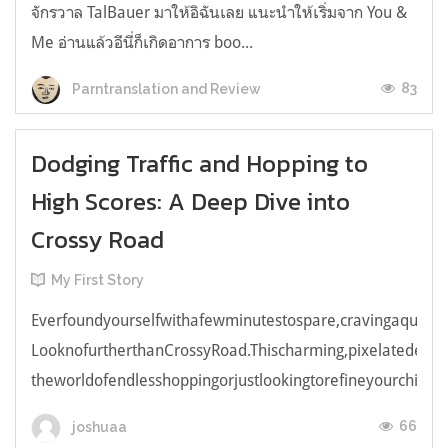
จักรวาล TalBauer มาให้อิฉันเลย แนะนำให้เริ่มจาก You &
Me อ่านแล้วอีนี่ก็เกิดอาการ boo...
83
Parntranslation and Review
Dodging Traffic and Hopping to
High Scores: A Deep Dive into
Crossy Road
My First Story
Everfoundyourselfwithafewminutestospare,cravingaquick,e
LooknofurtherthanCrossyRoad.Thischarming,pixelatedendl
theworldofendlesshoppingorjustlookingtorefineyourchicken
66
joshuaa