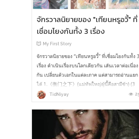
จักรวาลนิยายของ "เทียนหรูอวี้" ที่
เชื่อมโยงกันทั้ง 3 เรื่อง
My First Story
จักรวาลนิยายของ “เทียนหรูอวี้” ที่เชื่อมโยงกันทั้ง 
เรื่อง ดำเนินเรื่องบนโลกเดียวกัน เส้นเวลาต่อเนื่อง
กัน เปลี่ยนตัวเอกในแต่ละภาค แต่สามารถอ่านแยก
ได้ 1.《衡门之下》(แม่ทัพใหญ่ผู้นี้คือสามีข้า) (3
เล่มจบ) เป็นเรื่องที่เกิดก่อน เล่าเรื่องของ ฝูถิง กับ
2
TidNiyay
หลี่ชีฉือ ที่ต้องแต่งงานกันก่อนจะใช้ชีวิตห่างไกล
กัน...