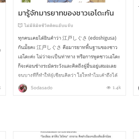
มารู้จักมารยาทของชาวเอโดะกัน
ไม่มีลิมิตชีวิตติดแอ๊บแจ๊บ
ทุกคนเคยได้ยินคำว่า 江戸しぐさ (edoshigusa)
กันมั้ยคะ 江戸しぐさ คือมารยาทพื้นฐานของชาว
า
เอโดะค่ะ ไม่ว่าจะเป็นท่าทาง หรือการพูดชาวเอโดะ
ก็จะค่อนข้างระมัดระวังและคิดถึงผู้อื่นอยู่เสมอเลย
จนบางทีก็ทำให้ผู้เขียนคิดว่า โอโหทำไมเค้าถึงได้
คิดถึงคนอื่นได้ขนาดนี้นะอยากรู้มั้ยคะว่าชาวเอโดะ
k
1.4k
Sodasado
มารยาทดีขนาดไหน มาลองอ่านกันได้เ...