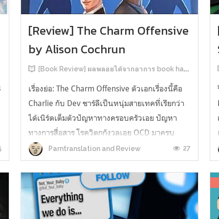
[Review] The Charm Offensive
by Alison Cochrun
[Book Review] ผลพลอยได้จากอาการ book hangover หลังอ่านสารพัน MM Romance
3
เรื่องย่อ: The Charm Offensive ตัวเอกเรื่องนี้คือ
Charlie กับ Dev ชาร์ลีเป็นหนุ่มสายเทคที่เรียกว่า
ได้เนิร์ดเต็มตัวปัญหาทางครอบครัวเอย ปัญหา
ทางการสื่อสาร โรควิตกกังวลเอย OCD มาครบ
เรียกได้ว่าครบองค์ประกอบความโอตะ เขาทั้งไม่
5
27
Parntranslation and Review
เชื่อในรักแท้ ไม่เคยมีความสัมพันธ์ในเชิงโรแมนติก
กับใคร หรืออาจเรียกว่าไม่เคยรู...