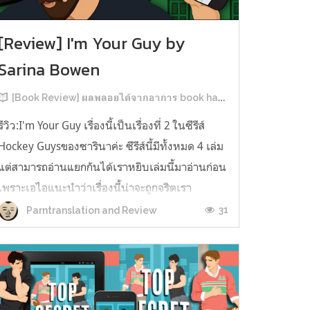
[Review] I'm Your Guy by
Sarina Bowen
[Book Review] ผลพลอยได้จากอาการ book hangover หลังอ่านสารพัน MM Romance
รีวิว:I'm Your Guy เรื่องนี้เป็นเรื่องที่ 2 ในซีรีส์
Hockey Guysของซารินาค่ะ ซีรีส์นี้มีทั้งหมด 4 เล่ม
แต่สามารถอ่านแยกกันได้เราหยิบเล่มนี้มาอ่านก่อน
เพราะเอไอแนะนำว่าเรื่องนี้น่าจะถูกจริตเรา
มากกว่า555 เรื่องนี้เป็นเรื่องราวของ TOMMASO
31
Parntranslation and Review
นักกีฬาฮอกกี้ NHL กับ Carter มัณฑนากรมือฉมัง
ทอมมาโซเพิ่งโดนเทร...