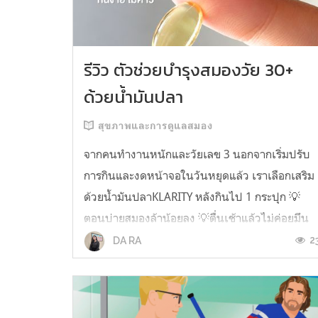
รีวิว ตัวช่วยบำรุงสมองวัย 30+
ด้วยน้ำมันปลา
สุขภาพและการดูแลสมอง
จากคนทำงานหนักและวัยเลข 3 นอกจากเริ่มปรับ
การกินและงดหน้าจอในวันหยุดแล้ว เราเลือกเสริม
ด้วยน้ำมันปลาKLARITY หลังกินไป 1 กระปุก 💡
ตอนบ่ายสมองล้าน้อยลง 💡ตื่นเช้าแล้วไม่ค่อยมึน
หัว 💡ไอเดียไม่ตัน ยิ่งทำงานสาย Content แนะนำ
2
DA RA
ว่าควรมี ชอบตรงที่ไม่มีกลิ่นคาวเลย กินง่ายสุด
ตั้งแต่เคยกินน้ำมันปลามาเลย ใครที่เคยกิ...