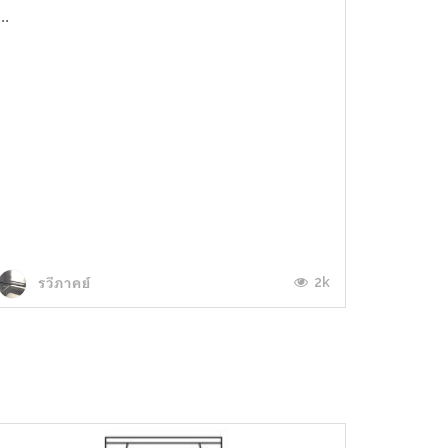
...
2k
รวีภาคย์