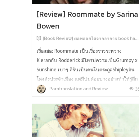
[Review] Roommate by Sarina
Bowen
[Book Review] ผลพลอยได้จากอาการ book hangover หลังอ่านสารพัน MM Romance
เรื่องย่อ: Roommate เป็นเรื่องราวระหว่าง
Kieranกับ Rodderick มีโทรปความเป็นGrumpy x
Sunshine เบาๆ คีรันเป็นคนในตระกูลShipleyอัน
โด่งดังประจำเมือง แต่มีปมด้อยบางอย่างทำให้รู้สึก
ว่าพ่อรักพี่ชายมากกว่าตัวเองเสมอ จึงดิ้นรนอยาก
3
Parntranslation and Review
ออกมาอยู่คนเดียวเพื่อให้หลุดจากอิทธิพลของที่
บ้าน และไล่ตามความฝันการเป็นกราฟฟิ...