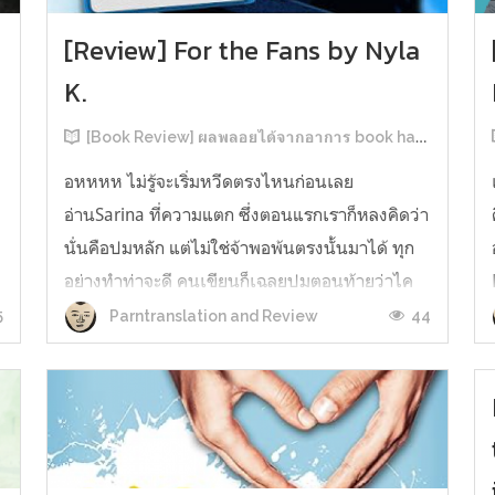
[Review] For the Fans by Nyla
K.
[Book Review] ผลพลอยได้จากอาการ book hangover หลังอ่านสารพัน MM Romance
อหหหห ไม่รู้จะเริ่มหวีดตรงไหนก่อนเลย
อ่านSarina ที่ความแตก ซึ่งตอนแรกเราก็หลงคิดว่า
นั่นคือปมหลัก แต่ไม่ใช่จ้าพอพ้นตรงนั้นมาได้ ทุก
อย่างทำท่าจะดี คนเขียนก็เฉลยปมตอนท้ายว่าไค
รันเคยเจออะไรมาในอดีตเท่านั้นแหละ คดีพลิกใน
5
44
Parntranslation and Review
ทันใด!!! ตรงนี้เป็นNarrative Escalation ที่ชอบ
มาก ทำให้รู้สึกเหมือนคนเขียนวางแผนไว้ตั...