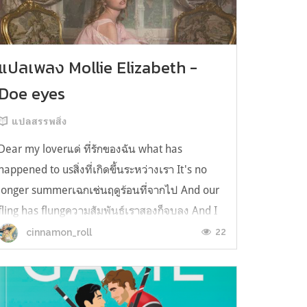
แปลเพลง Mollie Elizabeth -
Doe eyes
แปลสรรพสิ่ง
Dear my loverแด่ ที่รักของฉัน what has
happened to usสิ่งที่เกิดขึ้นระหว่างเรา It's no
longer summerเฉกเช่นฤดูร้อนที่จากไป And our
fling has flungความสัมพันธ์เราสองก็จบลง And I
still spin your recordsแต่ฉันยังเล่นเพลงโปรดของ
22
cinnamon_roll
คุณบนแผ่นเสียงไวนิล And You still feel like
homeในใจฉัน ตัวตนคุณก็ยังอบอ...