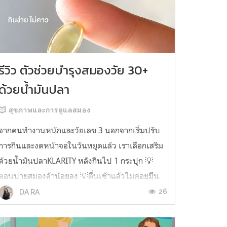
รีวิว ตัวช่วยบำรุงสมองวัย 30+
ด้วยน้ำมันปลา
สุขภาพและการดูแลสมอง
จากคนทำงานหนักและวัยเลข 3 นอกจากเริ่มปรับ
การกินและงดหน้าจอในวันหยุดแล้ว เราเลือกเสริม
ด้วยน้ำมันปลาKLARITY หลังกินไป 1 กระปุก 💡
ตอนบ่ายสมองล้าน้อยลง 💡ตื่นเช้าแล้วไม่ค่อยมึน
หัว 💡ไอเดียไม่ตัน ยิ่งทำงานสาย Content แนะนำ
26
DA RA
ว่าควรมี ชอบตรงที่ไม่มีกลิ่นคาวเลย กินง่ายสุด
ตั้งแต่เคยกินน้ำมันปลามาเลย ใครที่เคยกิ...