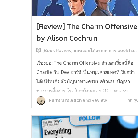
[Review] The Charm Offensive
by Alison Cochrun
[Book Review] ผลพลอยได้จากอาการ book hangover หลังอ่านสารพัน MM Romance
เรื่องย่อ: The Charm Offensive ตัวเอกเรื่องนี้คือ
Charlie กับ Dev ชาร์ลีเป็นหนุ่มสายเทคที่เรียกว่า
ได้เนิร์ดเต็มตัวปัญหาทางครอบครัวเอย ปัญหา
ทางการสื่อสาร โรควิตกกังวลเอย OCD มาครบ
เรียกได้ว่าครบองค์ประกอบความโอตะ เขาทั้งไม่
3
Parntranslation and Review
เชื่อในรักแท้ ไม่เคยมีความสัมพันธ์ในเชิงโรแมนติ
กับใคร หรืออาจเรียกว่าไม่เคยรู...