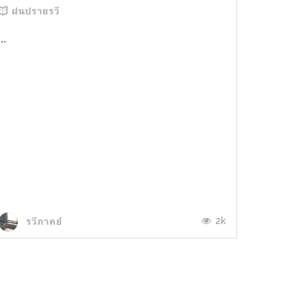
ฝนปรายรวี
...
2k
รวีภาคย์