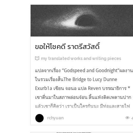
ขอให้โชคดี ราตรีสวัสดิ์
my translated works and writing pieces
แปลจากเรื่อง “Godspeed and Goodnight”ผลงา
ในรวมเรื่องสั้นThe Bridge to Lucy Dunne
Exurb1a เขียน จอนอ แปล Reven บรรณาธิการ *
เขาตื่นมาในสภาพล่อนจ้อน ลิ้นแห้งติดเพดานปาก
แล้วเขาก็คิดว่า เราเป็นใครกันนะ มีท่อและสายไฟ
อยู่ในตัว เกิดความรู้สึกอยากฉี่ และแม้ตัวเขาจะ
rchyuan
เหยียดตรง ก็มีแต่ความมืดมิดอยู่เบื้องหน้...