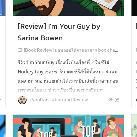
[Review] I'm Your Guy by
Sarina Bowen
[Book Review] ผลพลอยได้จากอาการ book hangover หลังอ่านสารพัน MM Romance
รีวิว:I'm Your Guy เรื่องนี้เป็นเรื่องที่ 2 ในซีรีส์
Hockey Guysของซารินาค่ะ ซีรีส์นี้มีทั้งหมด 4 เล่ม
แต่สามารถอ่านแยกกันได้เราหยิบเล่มนี้มาอ่านก่อน
เพราะเอไอแนะนำว่าเรื่องนี้น่าจะถูกจริตเรา
มากกว่า555 เรื่องนี้เป็นเรื่องราวของ TOMMASO
0
35
Parntranslation and Review
ก
นักกีฬาฮอกกี้ NHL กับ Carter มัณฑนากรมือฉมัง
ทอมมาโซเพิ่งโดนเทร...