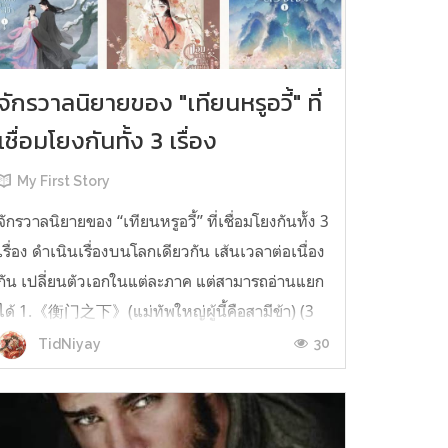
จักรวาลนิยายของ "เทียนหรูอวี้" ที่
เชื่อมโยงกันทั้ง 3 เรื่อง
My First Story
จักรวาลนิยายของ “เทียนหรูอวี้” ที่เชื่อมโยงกันทั้ง 3
เรื่อง ดำเนินเรื่องบนโลกเดียวกัน เส้นเวลาต่อเนื่อง
กัน เปลี่ยนตัวเอกในแต่ละภาค แต่สามารถอ่านแยก
ได้ 1.《衡门之下》(แม่ทัพใหญ่ผู้นี้คือสามีข้า) (3
เล่มจบ) เป็นเรื่องที่เกิดก่อน เล่าเรื่องของ ฝูถิง กับ
30
TidNiyay
หลี่ชีฉือ ที่ต้องแต่งงานกันก่อนจะใช้ชีวิตห่างไกล
กัน...