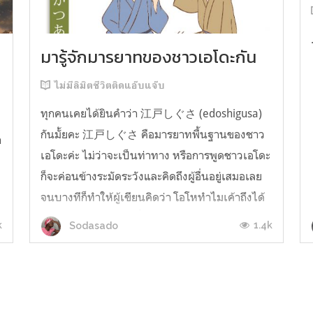
มารู้จักมารยาทของชาวเอโดะกัน
ไม่มีลิมิตชีวิตติดแอ๊บแจ๊บ
ทุกคนเคยได้ยินคำว่า 江戸しぐさ (edoshigusa)
กันมั้ยคะ 江戸しぐさ คือมารยาทพื้นฐานของชาว
า
เอโดะค่ะ ไม่ว่าจะเป็นท่าทาง หรือการพูดชาวเอโดะ
ก็จะค่อนข้างระมัดระวังและคิดถึงผู้อื่นอยู่เสมอเลย
จนบางทีก็ทำให้ผู้เขียนคิดว่า โอโหทำไมเค้าถึงได้
คิดถึงคนอื่นได้ขนาดนี้นะอยากรู้มั้ยคะว่าชาวเอโดะ
k
1.4k
Sodasado
มารยาทดีขนาดไหน มาลองอ่านกันได้เ...