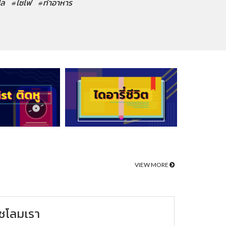
ปล
#ไซไฟ
#ทำอาหาร
VIEW MORE
ชโลมเรา