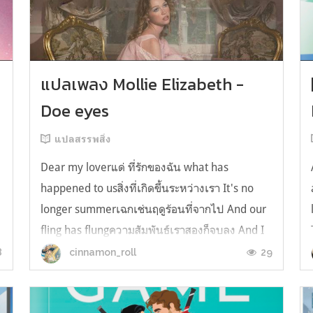
y
แปลเพลง Mollie Elizabeth -
Doe eyes
แปลสรรพสิ่ง
Dear my loverแด่ ที่รักของฉัน what has
happened to usสิ่งที่เกิดขึ้นระหว่างเรา It's no
longer summerเฉกเช่นฤดูร้อนที่จากไป And our
fling has flungความสัมพันธ์เราสองก็จบลง And I
still spin your recordsแต่ฉันยังเล่นเพลงโปรดของ
8
29
cinnamon_roll
คุณบนแผ่นเสียงไวนิล And You still feel like
homeในใจฉัน ตัวตนคุณก็ยังอบอ...