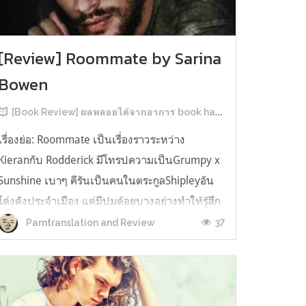
[Review] Roommate by Sarina
Bowen
[Book Review] ผลพลอยได้จากอาการ book hangover หลังอ่านสารพัน MM Romance
เรื่องย่อ: Roommate เป็นเรื่องราวระหว่าง
Kieranกับ Rodderick มีโทรปความเป็นGrumpy x
Sunshine เบาๆ คีรันเป็นคนในตระกูลShipleyอัน
โด่งดังประจำเมือง แต่มีปมด้อยบางอย่างทำให้รู้สึก
ว่าพ่อรักพี่ชายมากกว่าตัวเองเสมอ จึงดิ้นรนอยาก
37
Parntranslation and Review
ออกมาอยู่คนเดียวเพื่อให้หลุดจากอิทธิพลของที่
บ้าน และไล่ตามความฝันการเป็นกราฟฟิ...