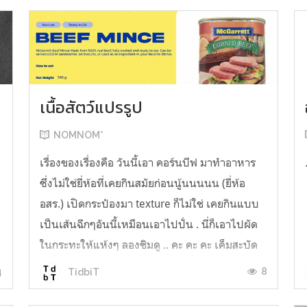
เนื้อสัตว์แปรรูป
NOMNOM*
น
เรื่องของเรื่องคือ วันนี้เอา คอร์นบีฟ มาทำอาหาร
ซึ่งไม่ใช่ยี่ห้อที่เคยกินสมัยก่อนนู้นนนนน (ยี่ห้อ
อสร.) เปิดกระป๋องมา texture ก็ไม่ใช่ เคยกินแบบ
เป็นเส้นฉีกๆอันนี้เหมือนเอาไปปั่น . นี่ก็เอาไปผัด
ในกระทะให้แห้งๆ ลองชิมดู .. คะ คะ คะ เค็มสะบัด
O o" ... แบบใช้โควต้ากินโซเดียมทั้งสัปดาห์
4
8
TidbiT
ต้องหาผักนึ่ง ...