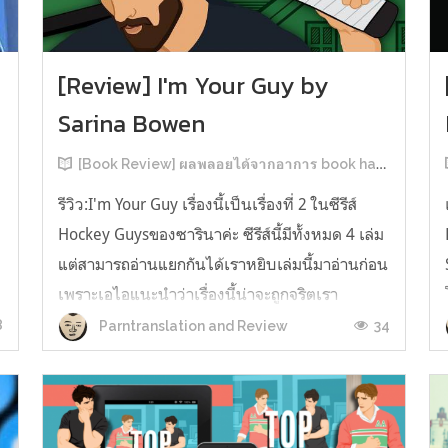
[Review] I'm Your Guy by
Sarina Bowen
[Book Review] ผลพลอยได้จากอาการ book hangover หลังอ่านสารพัน MM Romance
รีวิว:I'm Your Guy เรื่องนี้เป็นเรื่องที่ 2 ในซีรีส์
Hockey Guysของซารินาค่ะ ซีรีส์นี้มีทั้งหมด 4 เล่ม
แต่สามารถอ่านแยกกันได้เราหยิบเล่มนี้มาอ่านก่อน
เพราะเอไอแนะนำว่าเรื่องนี้น่าจะถูกจริตเรา
มากกว่า555 เรื่องนี้เป็นเรื่องราวของ TOMMASO
8
34
Parntranslation and Review
ก
นักกีฬาฮอกกี้ NHL กับ Carter มัณฑนากรมือฉมัง
ทอมมาโซเพิ่งโดนเทร...