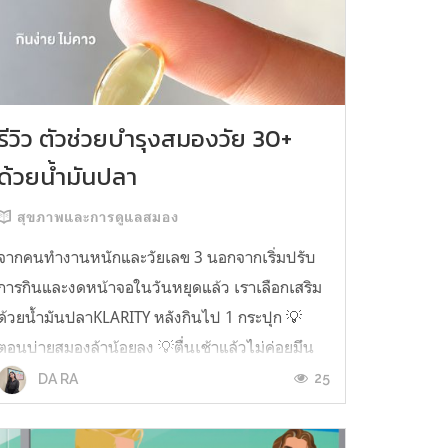
รีวิว ตัวช่วยบำรุงสมองวัย 30+
ด้วยน้ำมันปลา
สุขภาพและการดูแลสมอง
จากคนทำงานหนักและวัยเลข 3 นอกจากเริ่มปรับ
การกินและงดหน้าจอในวันหยุดแล้ว เราเลือกเสริม
ด้วยน้ำมันปลาKLARITY หลังกินไป 1 กระปุก 💡
ตอนบ่ายสมองล้าน้อยลง 💡ตื่นเช้าแล้วไม่ค่อยมึน
หัว 💡ไอเดียไม่ตัน ยิ่งทำงานสาย Content แนะนำ
25
DA RA
ว่าควรมี ชอบตรงที่ไม่มีกลิ่นคาวเลย กินง่ายสุด
ตั้งแต่เคยกินน้ำมันปลามาเลย ใครที่เคยกิ...