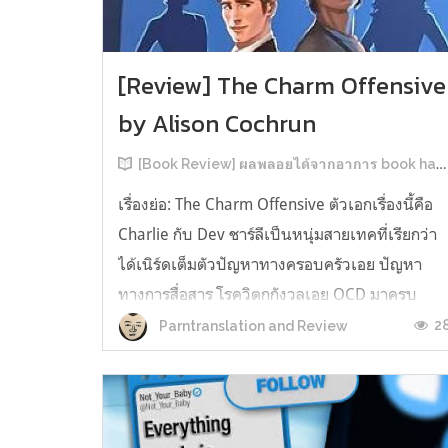
[Review] The Charm Offensive
by Alison Cochrun
[Book Review] ผลพลอยได้จากอาการ book hangover หลังอ่านสารพัน MM Romance
เรื่องย่อ: The Charm Offensive ตัวเอกเรื่องนี้คือ
Charlie กับ Dev ชาร์ลีเป็นหนุ่มสายเทคที่เรียกว่า
ได้เนิร์ดเต็มตัวปัญหาทางครอบครัวเอย ปัญหา
ทางการสื่อสาร โรควิตกกังวลเอย OCD มาครบ
เรียกได้ว่าครบองค์ประกอบความโอตะ เขาทั้งไม่
2
Parntranslation and Review
เชื่อในรักแท้ ไม่เคยมีความสัมพันธ์ในเชิงโรแมนติ
กับใคร หรืออาจเรียกว่าไม่เคยรู...