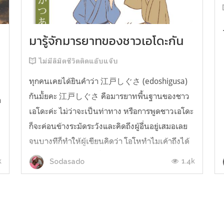
มารู้จักมารยาทของชาวเอโดะกัน
ไม่มีลิมิตชีวิตติดแอ๊บแจ๊บ
ทุกคนเคยได้ยินคำว่า 江戸しぐさ (edoshigusa)
กันมั้ยคะ 江戸しぐさ คือมารยาทพื้นฐานของชาว
า
เอโดะค่ะ ไม่ว่าจะเป็นท่าทาง หรือการพูดชาวเอโดะ
ก็จะค่อนข้างระมัดระวังและคิดถึงผู้อื่นอยู่เสมอเลย
จนบางทีก็ทำให้ผู้เขียนคิดว่า โอโหทำไมเค้าถึงได้
คิดถึงคนอื่นได้ขนาดนี้นะอยากรู้มั้ยคะว่าชาวเอโดะ
k
1.4k
Sodasado
มารยาทดีขนาดไหน มาลองอ่านกันได้เ...