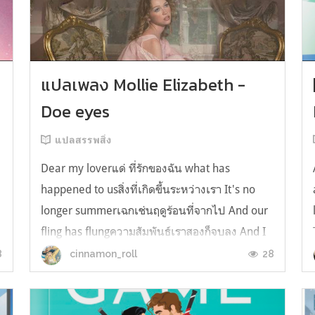
y
แปลเพลง Mollie Elizabeth -
Doe eyes
แปลสรรพสิ่ง
Dear my loverแด่ ที่รักของฉัน what has
happened to usสิ่งที่เกิดขึ้นระหว่างเรา It's no
longer summerเฉกเช่นฤดูร้อนที่จากไป And our
fling has flungความสัมพันธ์เราสองก็จบลง And I
still spin your recordsแต่ฉันยังเล่นเพลงโปรดของ
8
28
cinnamon_roll
คุณบนแผ่นเสียงไวนิล And You still feel like
homeในใจฉัน ตัวตนคุณก็ยังอบอ...