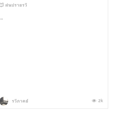
ฝนปรายรวี
...
2k
รวีภาคย์