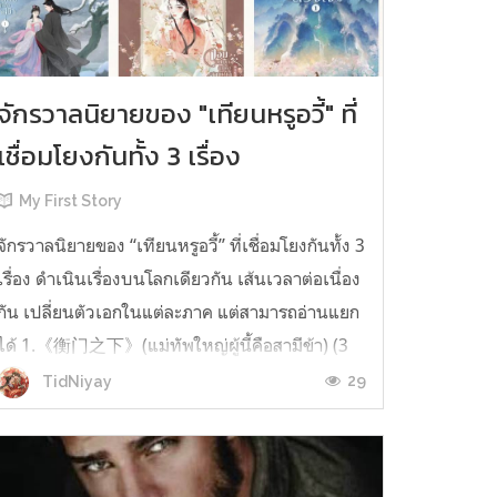
จักรวาลนิยายของ "เทียนหรูอวี้" ที่
เชื่อมโยงกันทั้ง 3 เรื่อง
My First Story
จักรวาลนิยายของ “เทียนหรูอวี้” ที่เชื่อมโยงกันทั้ง 3
เรื่อง ดำเนินเรื่องบนโลกเดียวกัน เส้นเวลาต่อเนื่อง
กัน เปลี่ยนตัวเอกในแต่ละภาค แต่สามารถอ่านแยก
ได้ 1.《衡门之下》(แม่ทัพใหญ่ผู้นี้คือสามีข้า) (3
เล่มจบ) เป็นเรื่องที่เกิดก่อน เล่าเรื่องของ ฝูถิง กับ
29
TidNiyay
หลี่ชีฉือ ที่ต้องแต่งงานกันก่อนจะใช้ชีวิตห่างไกล
กัน...