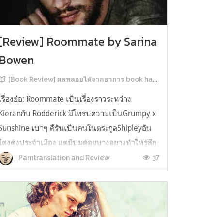
[Review] Roommate by Sarina
Bowen
[Book Review] ผลพลอยได้จากอาการ book hangover หลังอ่านสารพัน MM Romance
เรื่องย่อ: Roommate เป็นเรื่องราวระหว่าง
Kieranกับ Rodderick มีโทรปความเป็นGrumpy x
Sunshine เบาๆ คีรันเป็นคนในตระกูลShipleyอัน
โด่งดังประจำเมือง แต่มีปมด้อยบางอย่างทำให้รู้สึก
ว่าพ่อรักพี่ชายมากกว่าตัวเองเสมอ จึงดิ้นรนอยาก
37
Parntranslation and Review
ออกมาอยู่คนเดียวเพื่อให้หลุดจากอิทธิพลของที่
บ้าน และไล่ตามความฝันการเป็นกราฟฟิ...