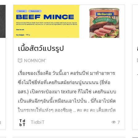
เนื้อสัตว์แปรรูป
NOMNOM*
น
เรื่องของเรื่องคือ วันนี้เอา คอร์นบีฟ มาทำอาหาร
ซึ่งไม่ใช่ยี่ห้อที่เคยกินสมัยก่อนนู้นนนนน (ยี่ห้อ
อสร.) เปิดกระป๋องมา texture ก็ไม่ใช่ เคยกินแบบ
เป็นเส้นฉีกๆอันนี้เหมือนเอาไปปั่น . นี่ก็เอาไปผัด
ในกระทะให้แห้งๆ ลองชิมดู .. คะ คะ คะ เค็มสะบัด
O o" ... แบบใช้โควต้ากินโซเดียมทั้งสัปดาห์
3
7
TidbiT
ต้องหาผักนึ่ง ...