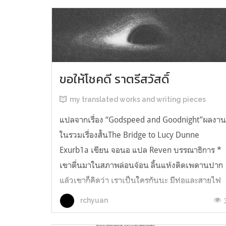
ขอให้โชคดี ราตรีสวัสดิ์
my translated works and writing pieces
แปลจากเรื่อง “Godspeed and Goodnight”ผลงา
ในรวมเรื่องสั้นThe Bridge to Lucy Dunne
Exurb1a เขียน จอนอ แปล Reven บรรณาธิการ *
เขาตื่นมาในสภาพล่อนจ้อน ลิ้นแห้งติดเพดานปาก
แล้วเขาก็คิดว่า เราเป็นใครกันนะ มีท่อและสายไฟ
อยู่ในตัว เกิดความรู้สึกอยากฉี่ และแม้ตัวเขาจะ
rchyuan
เหยียดตรง ก็มีแต่ความมืดมิดอยู่เบื้องหน้...