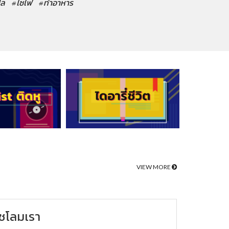
ปล
#ไซไฟ
#ทำอาหาร
VIEW MORE
ชโลมเรา