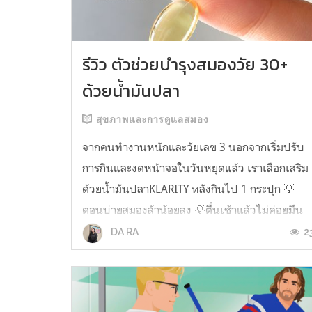
รีวิว ตัวช่วยบำรุงสมองวัย 30+
ด้วยน้ำมันปลา
สุขภาพและการดูแลสมอง
จากคนทำงานหนักและวัยเลข 3 นอกจากเริ่มปรับ
การกินและงดหน้าจอในวันหยุดแล้ว เราเลือกเสริม
ด้วยน้ำมันปลาKLARITY หลังกินไป 1 กระปุก 💡
ตอนบ่ายสมองล้าน้อยลง 💡ตื่นเช้าแล้วไม่ค่อยมึน
หัว 💡ไอเดียไม่ตัน ยิ่งทำงานสาย Content แนะนำ
2
DA RA
ว่าควรมี ชอบตรงที่ไม่มีกลิ่นคาวเลย กินง่ายสุด
ตั้งแต่เคยกินน้ำมันปลามาเลย ใครที่เคยกิ...