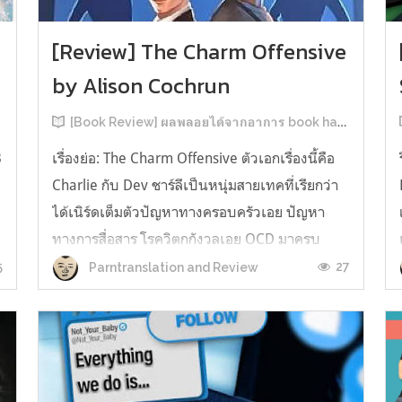
[Review] The Charm Offensive
by Alison Cochrun
[Book Review] ผลพลอยได้จากอาการ book hangover หลังอ่านสารพัน MM Romance
3
เรื่องย่อ: The Charm Offensive ตัวเอกเรื่องนี้คือ
Charlie กับ Dev ชาร์ลีเป็นหนุ่มสายเทคที่เรียกว่า
ได้เนิร์ดเต็มตัวปัญหาทางครอบครัวเอย ปัญหา
ทางการสื่อสาร โรควิตกกังวลเอย OCD มาครบ
เรียกได้ว่าครบองค์ประกอบความโอตะ เขาทั้งไม่
5
27
Parntranslation and Review
เชื่อในรักแท้ ไม่เคยมีความสัมพันธ์ในเชิงโรแมนติก
กับใคร หรืออาจเรียกว่าไม่เคยรู...