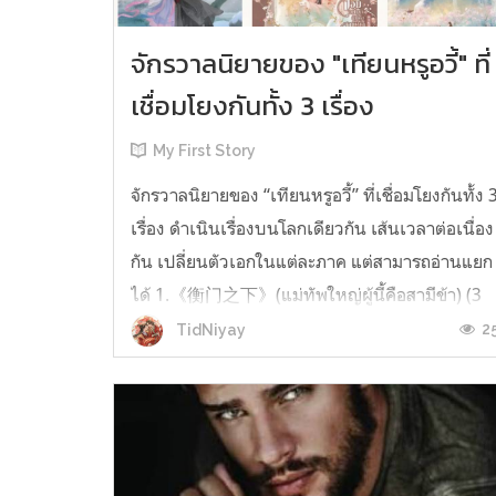
จักรวาลนิยายของ "เทียนหรูอวี้" ที่
เชื่อมโยงกันทั้ง 3 เรื่อง
My First Story
จักรวาลนิยายของ “เทียนหรูอวี้” ที่เชื่อมโยงกันทั้ง 
เรื่อง ดำเนินเรื่องบนโลกเดียวกัน เส้นเวลาต่อเนื่อง
กัน เปลี่ยนตัวเอกในแต่ละภาค แต่สามารถอ่านแยก
ได้ 1.《衡门之下》(แม่ทัพใหญ่ผู้นี้คือสามีข้า) (3
เล่มจบ) เป็นเรื่องที่เกิดก่อน เล่าเรื่องของ ฝูถิง กับ
2
TidNiyay
หลี่ชีฉือ ที่ต้องแต่งงานกันก่อนจะใช้ชีวิตห่างไกล
กัน...