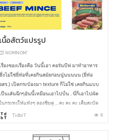
เนื้อสัตว์แปรรูป
NOMNOM*
เรื่องของเรื่องคือ วันนี้เอา คอร์นบีฟ มาทำอาหาร
ซึ่งไม่ใช่ยี่ห้อที่เคยกินสมัยก่อนนู้นนนนน (ยี่ห้อ
อสร.) เปิดกระป๋องมา texture ก็ไม่ใช่ เคยกินแบบ
เป็นเส้นฉีกๆอันนี้เหมือนเอาไปปั่น . นี่ก็เอาไปผัด
ในกระทะให้แห้งๆ ลองชิมดู .. คะ คะ คะ เค็มสะบัด
O o" ... แบบใช้โควต้ากินโซเดียมทั้งสัปดาห์
6
TidbiT
ต้องหาผักนึ่ง ...