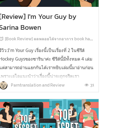
[Review] I'm Your Guy by
Sarina Bowen
[Book Review] ผลพลอยได้จากอาการ book hangover หลังอ่านสารพัน MM Romance
รีวิว:I'm Your Guy เรื่องนี้เป็นเรื่องที่ 2 ในซีรีส์
Hockey Guysของซารินาค่ะ ซีรีส์นี้มีทั้งหมด 4 เล่ม
แต่สามารถอ่านแยกกันได้เราหยิบเล่มนี้มาอ่านก่อน
เพราะเอไอแนะนำว่าเรื่องนี้น่าจะถูกจริตเรา
มากกว่า555 เรื่องนี้เป็นเรื่องราวของ TOMMASO
31
Parntranslation and Review
นักกีฬาฮอกกี้ NHL กับ Carter มัณฑนากรมือฉมัง
ทอมมาโซเพิ่งโดนเทร...