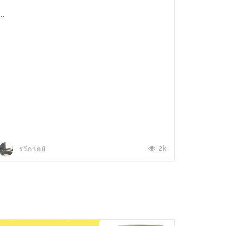
...
2k
รวีภาคย์