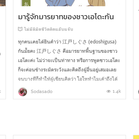
มารู้จักมารยาทของชาวเอโดะกัน
ไม่มีลิมิตชีวิตติดแอ๊บแจ๊บ
ทุกคนเคยได้ยินคำว่า 江戸しぐさ (edoshigusa)
กันมั้ยคะ 江戸しぐさ คือมารยาทพื้นฐานของชาว
า
เอโดะค่ะ ไม่ว่าจะเป็นท่าทาง หรือการพูดชาวเอโดะ
ก็จะค่อนข้างระมัดระวังและคิดถึงผู้อื่นอยู่เสมอเลย
จนบางทีก็ทำให้ผู้เขียนคิดว่า โอโหทำไมเค้าถึงได้
คิดถึงคนอื่นได้ขนาดนี้นะอยากรู้มั้ยคะว่าชาวเอโดะ
k
1.4k
Sodasado
มารยาทดีขนาดไหน มาลองอ่านกันได้เ...