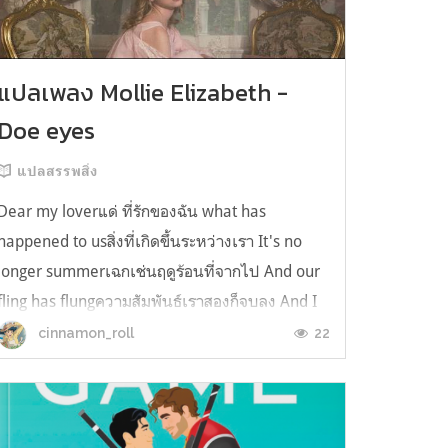
แปลเพลง Mollie Elizabeth -
Doe eyes
แปลสรรพสิ่ง
Dear my loverแด่ ที่รักของฉัน what has
happened to usสิ่งที่เกิดขึ้นระหว่างเรา It's no
longer summerเฉกเช่นฤดูร้อนที่จากไป And our
fling has flungความสัมพันธ์เราสองก็จบลง And I
still spin your recordsแต่ฉันยังเล่นเพลงโปรดของ
22
cinnamon_roll
คุณบนแผ่นเสียงไวนิล And You still feel like
homeในใจฉัน ตัวตนคุณก็ยังอบอ...