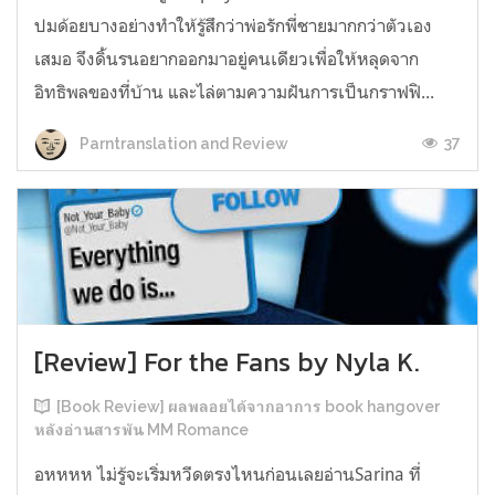
ปมด้อยบางอย่างทำให้รู้สึกว่าพ่อรักพี่ชายมากกว่าตัวเอง
เสมอ จึงดิ้นรนอยากออกมาอยู่คนเดียวเพื่อให้หลุดจาก
อิทธิพลของที่บ้าน และไล่ตามความฝันการเป็นกราฟฟิ...
37
Parntranslation and Review
[Review] For the Fans by Nyla K.
[Book Review] ผลพลอยได้จากอาการ book hangover
หลังอ่านสารพัน MM Romance
อหหหห ไม่รู้จะเริ่มหวีดตรงไหนก่อนเลยอ่านSarina ที่