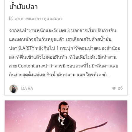
น้ำมันปลา
สุขภาพและการดูแลสมอง
จากคนทำงานหนักและวัยเลข 3 นอกจากเริ่มปรับการกิน
และงดหน้าจอในวันหยุดแล้ว เราเลือกเสริมด้วยน้ำมัน
ปลาKLARITY หลังกินไป 1 กระปุก 💡ตอนบ่ายสมองล้าน้อย
ลง 💡ตื่นเช้าแล้วไม่ค่อยมึนหัว 💡ไอเดียไม่ตัน ยิ่งทำงาน
สาย Content แนะนำว่าควรมี ชอบตรงที่ไม่มีกลิ่นคาวเลย
กินง่ายสุดตั้งแต่เคยกินน้ำมันปลามาเลย ใครที่เคยกิ...
26
DA RA