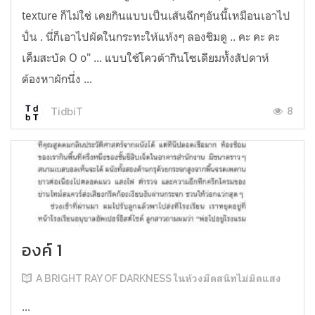
texture ก็ไม่ใช่ เคยกินแบบเป็นเส้นฉีกๆอันนี้เหมือนเอาไป
ปั่น . นี่ก็เอาไปผัดในกระทะให้แห้งๆ ลองชิมดู .. คะ คะ คะ
เค็มสะบัด O o" ... แบบใช้โควต้ากินโซเดียมทั้งสัปดาห์
ต้องหาผักนึ่ง ...
8
TidbiT
องค์ 1
A BRIGHT RAY OF DARKNESS ในห้วงมืดสนิทไม่มิดแสง
...