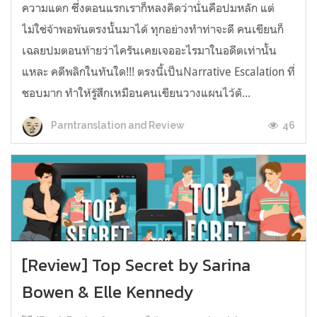
ความแตก ซึ่งตอนแรกเราก็หลงคิดว่านั่นคือปมหลัก แต่
ไม่ใช่จ้าพอพ้นตรงนั้นมาได้ ทุกอย่างทำท่าจะดี คนเขียนก็
เฉลยปมตอนท้ายว่าไครันเคยเจออะไรมาในอดีตเท่านั้น
แหละ คดีพลิกในทันใด!!! ตรงนี้เป็นNarrative Escalation ที่
ชอบมาก ทำให้รู้สึกเหมือนคนเขียนวางแผนไว้ตั...
46
Parntranslation and Review
[Review] Top Secret by Sarina
Bowen & Elle Kennedy