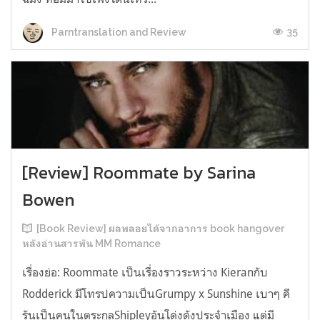
35
Parntranslation and Review
[Review] Roommate by Sarina
Bowen
[Book Review] ผลพลอยได้จากอาการ book hangover
หลังอ่านสารพัน MM Romance
เรื่องย่อ: Roommate เป็นเรื่องราวระหว่าง Kieranกับ
Rodderick มีโทรปความเป็นGrumpy x Sunshine เบาๆ คี
รันเป็นคนในตระกูลShipleyอันโด่งดังประจำเมือง แต่มี