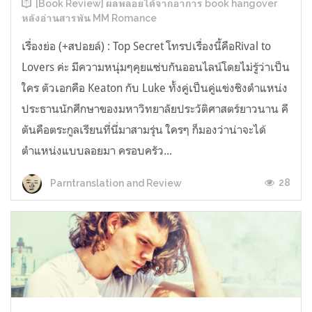
[Book Review] ผลพลอยได้จากอาการ book hangover
หลังอ่านสารพัน MM Romance
เรื่องย่อ (+สปอยล์) : Top Secret โทรปเรื่องนี้คือRival to
Lovers ค่ะ มีความหนุ่มๆคุยแซ่บกันออนไลน์โดยไม่รู้ว่าเป็น
ใคร ตัวเอกคือ Keaton กับ Luke ทั้งคู่เป็นคู่แข่งชิงตำแหน่ง
ประธานนักศึกษาของมหาวิทยาลัยประวัติศาสตร์ยาวนาน คี
ตันคือตระกูลเรียนที่นี่มาสามรุ่น ใครๆ ก็มองว่าน่าจะได้
ตำแหน่งแบบลอยมา ครอบครัว...
28
Parntranslation and Review