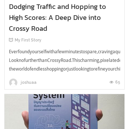
Dodging Traffic and Hopping to
High Scores: A Deep Dive into
Crossy Road
My First Story
Everfoundyourselfwithafewminutestospare,cravingaquick,e
LooknofurtherthanCrossyRoad.Thischarming,pixelatedendl
theworldofendlesshoppingorjustlookingtorefineyourchicken
65
joshuaa