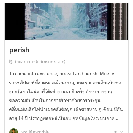
perish
incarnate (crimson stain)
To come into existence, prevail and perish. Müeller
view สัปดาห์ที่สามของเดือนกรกฎาคม รายงานอีกฉบับขอ
งมอร์แกนโผล่มาที่โต๊ะทำงานผมอีกครั้ง อักษรรายงาน
ข้อความลับด้านในจากการรักษาด้วยการกระตุ้น
คลื่นแม่เหล็กไฟฟ้าเผยคลังข้อมูล เด็กชายนาม ลูเซียน บีสัน
อายุ 14 ปี ปรากฏผลลัพธ์เป็นลบ ชุดข้อมูลในระบบคาด...
51
wallflowerblu