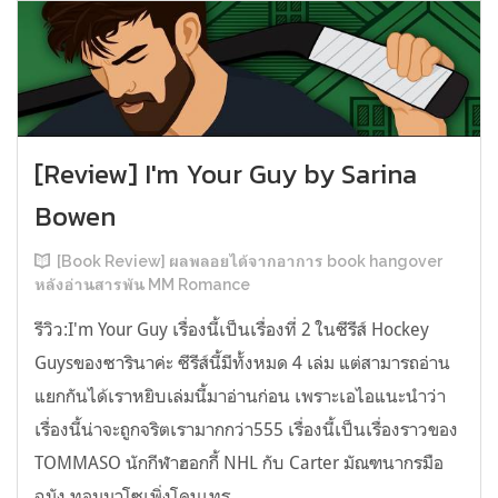
[Review] I'm Your Guy by Sarina
Bowen
[Book Review] ผลพลอยได้จากอาการ book hangover
หลังอ่านสารพัน MM Romance
รีวิว:I'm Your Guy เรื่องนี้เป็นเรื่องที่ 2 ในซีรีส์ Hockey
Guysของซารินาค่ะ ซีรีส์นี้มีทั้งหมด 4 เล่ม แต่สามารถอ่าน
แยกกันได้เราหยิบเล่มนี้มาอ่านก่อน เพราะเอไอแนะนำว่า
เรื่องนี้น่าจะถูกจริตเรามากกว่า555 เรื่องนี้เป็นเรื่องราวของ
TOMMASO นักกีฬาฮอกกี้ NHL กับ Carter มัณฑนากรมือ
ฉมัง ทอมมาโซเพิ่งโดนเทร...