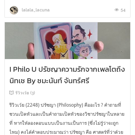
54
lalala_lacuna
I Philo U ปรัชญาความรักจากเพลโตถึง
นิทเช By ชมะนันท์ จันทร์ศรี
รีวิวเว้ย (3)
รีวิวเว้ย (2248) ปรัชญา (Philosophy) คืออะไร ? คำถามที่
ชวนเปิดหัวและเป็นคำถามเปิดหัวของวิชาปรัชญาในหลาย
ที่ หากให้ลองตอบแบบเป็นงานเป็นการ (ซึ่งไม่รู้ว่าจะถูก
ไหม) คงได้คำตอบประมาณว่า ปรัชญา คือ ศาสตร์ที่ว่าด้วย