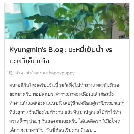
Kyungmin's Blog : บะหมี่เย็นน้ำ vs
บะหมี่เย็นแห้ง
ห้องแปลไทยของ happypuppy
สบายดีกันไหมครับ..วันนี้ผมก็เพิ่งไปทำงานเพลงกับมินฮ
ยอกมาครับ พอปลดประจำการมาสองเดือนแล้วต้องนั่ง
ทำงานกันแค่สองคนแบบนี้ เลยรู้สึกเหมือนคู่สามีภรรยาแก่ๆ
ที่ส่งลูกๆ เข้าเมืองไปทำงาน แล้วหันมาปลูกผลไม้ทำไร่ทำ
สวนเล็กๆ น้อยๆ กันสองคนเลยครับ ได้แต่คิดว่า "เมื่อไหร่
เด็กๆ จะมาหาน้า.."วันนี้ก่อนเริ่มงาน มินฮย...