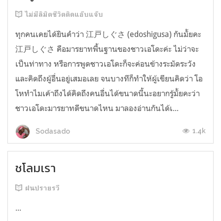
ไม่มีลิมิตชีวิตติดแอ๊บแจ๊บ
ทุกคนเคยได้ยินคำว่า 江戸しぐさ (edoshigusa) กันมั้ยคะ
江戸しぐさ คือมารยาทพื้นฐานของชาวเอโดะค่ะ ไม่ว่าจะ
เป็นท่าทาง หรือการพูดชาวเอโดะก็จะค่อนข้างระมัดระวัง
และคิดถึงผู้อื่นอยู่เสมอเลย จนบางทีก็ทำให้ผู้เขียนคิดว่า โอ
โหทำไมเค้าถึงได้คิดถึงคนอื่นได้ขนาดนี้นะอยากรู้มั้ยคะว่า
ชาวเอโดะมารยาทดีขนาดไหน มาลองอ่านกันได้เ...
1.4k
Sodasado
ชโลมเรา
ฝนปรายรวี
...