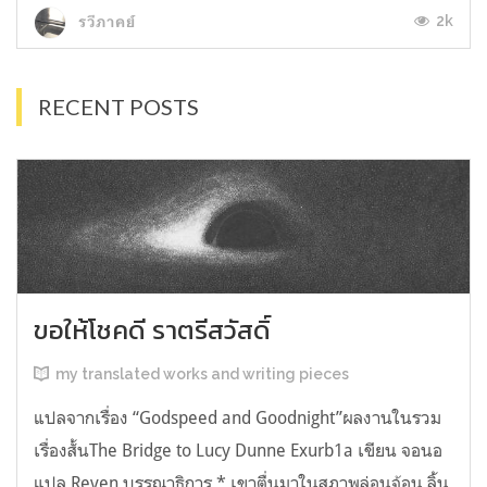
2k
รวีภาคย์
RECENT POSTS
ขอให้โชคดี ราตรีสวัสดิ์
my translated works and writing pieces
แปลจากเรื่อง “Godspeed and Goodnight”ผลงานในรวม
เรื่องสั้นThe Bridge to Lucy Dunne Exurb1a เขียน จอนอ
แปล Reven บรรณาธิการ * เขาตื่นมาในสภาพล่อนจ้อน ลิ้น