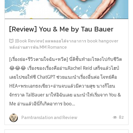
[Review] You & Me by Tau Bauer
[Book Review] ผลพลอยได้จากอาการ book hangover
หลังอ่านสารพัน MM Romance
[เรื่องย่อ+รีวิวตามใจฉัน+หวีด] นี่ดิชั้นทำอะไรลงไปกับชีวิต
😂😂😂 เรื่องของเรื่องคืออ่านRachel Reid เสร็จแล้วไฮป์
เลยไปขอให้ชี ChatGPT ช่วยแนะนำเรื่องอื่นต่อ โจทย์คือ
HEA+พระเอกธงเขียว+อ่านจบแล้วมีความสุข นางก็โยน
จักรวาล TalBauer มาให้อิฉันเลย แนะนำให้เริ่มจาก You &
Me อ่านแล้วอีนี่ก็เกิดอาการ boo...
82
Parntranslation and Review