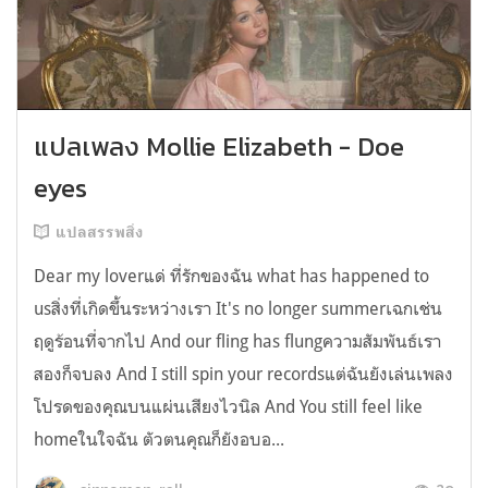
แปลเพลง Mollie Elizabeth - Doe
eyes
แปลสรรพสิ่ง
Dear my loverแด่ ที่รักของฉัน what has happened to
usสิ่งที่เกิดขึ้นระหว่างเรา It's no longer summerเฉกเช่น
ฤดูร้อนที่จากไป And our fling has flungความสัมพันธ์เรา
สองก็จบลง And I still spin your recordsแต่ฉันยังเล่นเพลง
โปรดของคุณบนแผ่นเสียงไวนิล And You still feel like
homeในใจฉัน ตัวตนคุณก็ยังอบอ...