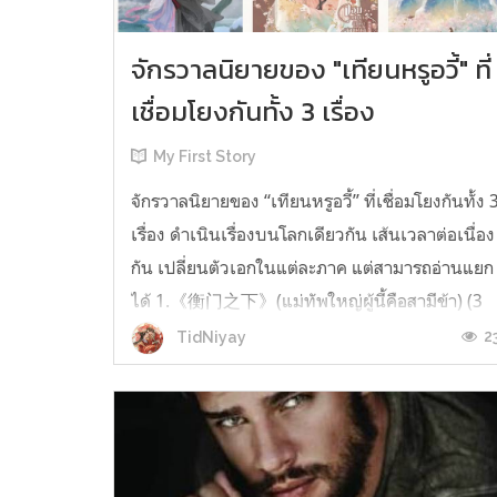
จักรวาลนิยายของ "เทียนหรูอวี้" ที่
เชื่อมโยงกันทั้ง 3 เรื่อง
My First Story
จักรวาลนิยายของ “เทียนหรูอวี้” ที่เชื่อมโยงกันทั้ง 
เรื่อง ดำเนินเรื่องบนโลกเดียวกัน เส้นเวลาต่อเนื่อง
กัน เปลี่ยนตัวเอกในแต่ละภาค แต่สามารถอ่านแยก
ได้ 1.《衡门之下》(แม่ทัพใหญ่ผู้นี้คือสามีข้า) (3
เล่มจบ) เป็นเรื่องที่เกิดก่อน เล่าเรื่องของ ฝูถิง กับ
2
TidNiyay
หลี่ชีฉือ ที่ต้องแต่งงานกันก่อนจะใช้ชีวิตห่างไกล
กัน...