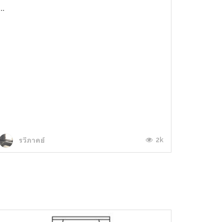
...
2k
รวีภาคย์