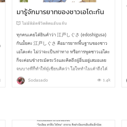
มารู้จักมารยาทของชาวเอโดะกัน
ไม่มีลิมิตชีวิตติดแอ๊บแจ๊บ
ทุกคนเคยได้ยินคำว่า 江戸しぐさ (edoshigusa)
กันมั้ยคะ 江戸しぐさ คือมารยาทพื้นฐานของชาว
า
เอโดะค่ะ ไม่ว่าจะเป็นท่าทาง หรือการพูดชาวเอโดะ
ก็จะค่อนข้างระมัดระวังและคิดถึงผู้อื่นอยู่เสมอเลย
จนบางทีก็ทำให้ผู้เขียนคิดว่า โอโหทำไมเค้าถึงได้
คิดถึงคนอื่นได้ขนาดนี้นะอยากรู้มั้ยคะว่าชาวเอโดะ
k
1.4k
Sodasado
มารยาทดีขนาดไหน มาลองอ่านกันได้เ...