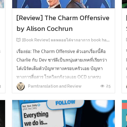
[Review] The Charm Offensive
by Alison Cochrun
[Book Review] ผลพลอยได้จากอาการ book hangover หลังอ่านสารพัน MM Romance
3
เรื่องย่อ: The Charm Offensive ตัวเอกเรื่องนี้คือ
Charlie กับ Dev ชาร์ลีเป็นหนุ่มสายเทคที่เรียกว่า
ได้เนิร์ดเต็มตัวปัญหาทางครอบครัวเอย ปัญหา
ทางการสื่อสาร โรควิตกกังวลเอย OCD มาครบ
เรียกได้ว่าครบองค์ประกอบความโอตะ เขาทั้งไม่
3
25
Parntranslation and Review
เชื่อในรักแท้ ไม่เคยมีความสัมพันธ์ในเชิงโรแมนติก
กับใคร หรืออาจเรียกว่าไม่เคยรู...