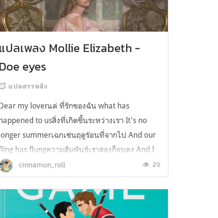
แปลเพลง Mollie Elizabeth -
Doe eyes
แปลสรรพสิ่ง
Dear my loverแด่ ที่รักของฉัน what has
happened to usสิ่งที่เกิดขึ้นระหว่างเรา It's no
longer summerเฉกเช่นฤดูร้อนที่จากไป And our
fling has flungความสัมพันธ์เราสองก็จบลง And I
still spin your recordsแต่ฉันยังเล่นเพลงโปรดของ
20
cinnamon_roll
คุณบนแผ่นเสียงไวนิล And You still feel like
homeในใจฉัน ตัวตนคุณก็ยังอบอ...