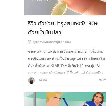
รีวิว ตัวช่วยบำรุงสมองวัย 30+
ด้วยน้ำมันปลา
สุขภาพและการดูแลสมอง
จากคนทำงานหนักและวัยเลข 3 นอกจากเริ่มปรับ
การกินและงดหน้าจอในวันหยุดแล้ว เราเลือกเสริม
ด้วยน้ำมันปลาKLARITY หลังกินไป 1 กระปุก 💡
ตอนบ่ายสมองล้าน้อยลง 💡ตื่นเช้าแล้วไม่ค่อยมึน
หัว 💡ไอเดียไม่ตัน ยิ่งทำงานสาย Content แนะนำ
2
DA RA
ว่าควรมี ชอบตรงที่ไม่มีกลิ่นคาวเลย กินง่ายสุด
ตั้งแต่เคยกินน้ำมันปลามาเลย ใครที่เคยกิ...