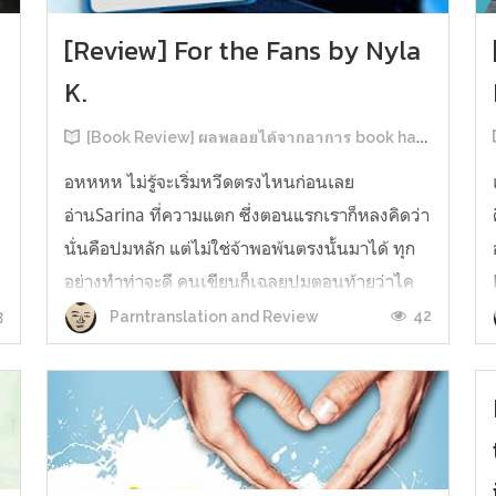
[Review] For the Fans by Nyla
K.
[Book Review] ผลพลอยได้จากอาการ book hangover หลังอ่านสารพัน MM Romance
อหหหห ไม่รู้จะเริ่มหวีดตรงไหนก่อนเลย
อ่านSarina ที่ความแตก ซึ่งตอนแรกเราก็หลงคิดว่า
นั่นคือปมหลัก แต่ไม่ใช่จ้าพอพ้นตรงนั้นมาได้ ทุก
อย่างทำท่าจะดี คนเขียนก็เฉลยปมตอนท้ายว่าไค
รันเคยเจออะไรมาในอดีตเท่านั้นแหละ คดีพลิกใน
3
42
Parntranslation and Review
ทันใด!!! ตรงนี้เป็นNarrative Escalation ที่ชอบ
มาก ทำให้รู้สึกเหมือนคนเขียนวางแผนไว้ตั...