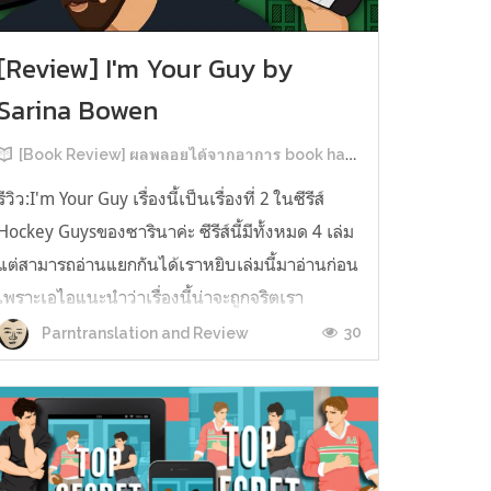
[Review] I'm Your Guy by
Sarina Bowen
[Book Review] ผลพลอยได้จากอาการ book hangover หลังอ่านสารพัน MM Romance
รีวิว:I'm Your Guy เรื่องนี้เป็นเรื่องที่ 2 ในซีรีส์
Hockey Guysของซารินาค่ะ ซีรีส์นี้มีทั้งหมด 4 เล่ม
แต่สามารถอ่านแยกกันได้เราหยิบเล่มนี้มาอ่านก่อน
เพราะเอไอแนะนำว่าเรื่องนี้น่าจะถูกจริตเรา
มากกว่า555 เรื่องนี้เป็นเรื่องราวของ TOMMASO
30
Parntranslation and Review
นักกีฬาฮอกกี้ NHL กับ Carter มัณฑนากรมือฉมัง
ทอมมาโซเพิ่งโดนเทร...