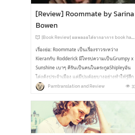
[Review] Roommate by Sarina
Bowen
[Book Review] ผลพลอยได้จากอาการ book hangover หลังอ่านสารพัน MM Romance
เรื่องย่อ: Roommate เป็นเรื่องราวระหว่าง
Kieranกับ Rodderick มีโทรปความเป็นGrumpy x
Sunshine เบาๆ คีรันเป็นคนในตระกูลShipleyอัน
โด่งดังประจำเมือง แต่มีปมด้อยบางอย่างทำให้รู้สึก
ว่าพ่อรักพี่ชายมากกว่าตัวเองเสมอ จึงดิ้นรนอยาก
3
Parntranslation and Review
ออกมาอยู่คนเดียวเพื่อให้หลุดจากอิทธิพลของที่
บ้าน และไล่ตามความฝันการเป็นกราฟฟิ...