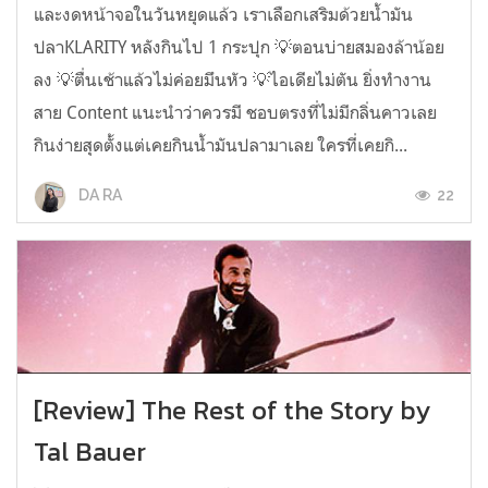
และงดหน้าจอในวันหยุดแล้ว เราเลือกเสริมด้วยน้ำมัน
ปลาKLARITY หลังกินไป 1 กระปุก 💡ตอนบ่ายสมองล้าน้อย
ลง 💡ตื่นเช้าแล้วไม่ค่อยมึนหัว 💡ไอเดียไม่ตัน ยิ่งทำงาน
สาย Content แนะนำว่าควรมี ชอบตรงที่ไม่มีกลิ่นคาวเลย
กินง่ายสุดตั้งแต่เคยกินน้ำมันปลามาเลย ใครที่เคยกิ...
22
DA RA
[Review] The Rest of the Story by
Tal Bauer