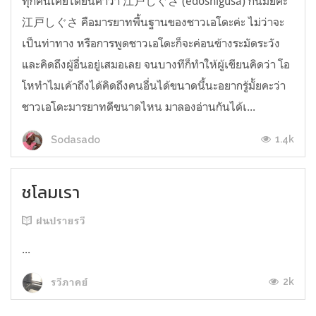
ทุกคนเคยได้ยินคำว่า 江戸しぐさ (edoshigusa) กันมั้ยคะ
江戸しぐさ คือมารยาทพื้นฐานของชาวเอโดะค่ะ ไม่ว่าจะ
เป็นท่าทาง หรือการพูดชาวเอโดะก็จะค่อนข้างระมัดระวัง
และคิดถึงผู้อื่นอยู่เสมอเลย จนบางทีก็ทำให้ผู้เขียนคิดว่า โอ
โหทำไมเค้าถึงได้คิดถึงคนอื่นได้ขนาดนี้นะอยากรู้มั้ยคะว่า
ชาวเอโดะมารยาทดีขนาดไหน มาลองอ่านกันได้เ...
1.4k
Sodasado
ชโลมเรา
ฝนปรายรวี
...
2k
รวีภาคย์