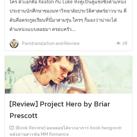
ใคร ตัวเอกคือ Keaton กับ Luke ทั้งคู่เป็นคู่แข่งชิงตำแหน่ง
ประธานนักศึกษาของมหาวิทยาลัยประวัติศาสตร์ยาวนาน คี
ตันคือตระกูลเรียนที่นี่มาสามรุ่น ใครๆ ก็มองว่าน่าจะได้
ตำแหน่งแบบลอยมา ครอบครัว...
26
Parntranslation and Review
[Review] Project Hero by Briar
Prescott
[Book Review] ผลพลอยได้จากอาการ book hangover
หลังอ่านสารพัน MM Romance