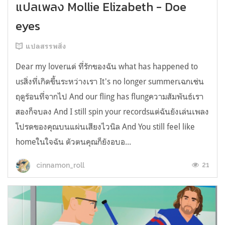
แปลเพลง Mollie Elizabeth - Doe
eyes
แปลสรรพสิ่ง
Dear my loverแด่ ที่รักของฉัน what has happened to
usสิ่งที่เกิดขึ้นระหว่างเรา It's no longer summerเฉกเช่น
ฤดูร้อนที่จากไป And our fling has flungความสัมพันธ์เรา
สองก็จบลง And I still spin your recordsแต่ฉันยังเล่นเพลง
โปรดของคุณบนแผ่นเสียงไวนิล And You still feel like
homeในใจฉัน ตัวตนคุณก็ยังอบอ...
21
cinnamon_roll