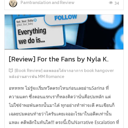
34
Parntranslation and Review
[Review] For the Fans by Nyla K.
[Book Review] ผลพลอยได้จากอาการ book hangover
หลังอ่านสารพัน MM Romance
อหหหห ไม่รู้จะเริ่มหวีดตรงไหนก่อนเลยอ่านSarina ที่
ความแตก ซึ่งตอนแรกเราก็หลงคิดว่านั่นคือปมหลัก แต่
ไม่ใช่จ้าพอพ้นตรงนั้นมาได้ ทุกอย่างทำท่าจะดี คนเขียนก็
เฉลยปมตอนท้ายว่าไครันเคยเจออะไรมาในอดีตเท่านั้น
แหละ คดีพลิกในทันใด!!! ตรงนี้เป็นNarrative Escalation ที่