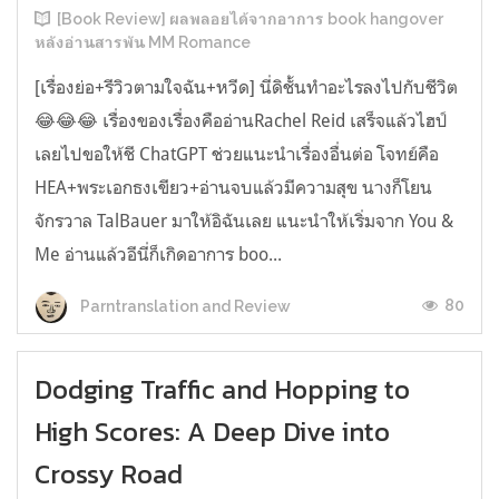
[Book Review] ผลพลอยได้จากอาการ book hangover
หลังอ่านสารพัน MM Romance
[เรื่องย่อ+รีวิวตามใจฉัน+หวีด] นี่ดิชั้นทำอะไรลงไปกับชีวิต
😂😂😂 เรื่องของเรื่องคืออ่านRachel Reid เสร็จแล้วไฮป์
เลยไปขอให้ชี ChatGPT ช่วยแนะนำเรื่องอื่นต่อ โจทย์คือ
HEA+พระเอกธงเขียว+อ่านจบแล้วมีความสุข นางก็โยน
จักรวาล TalBauer มาให้อิฉันเลย แนะนำให้เริ่มจาก You &
Me อ่านแล้วอีนี่ก็เกิดอาการ boo...
80
Parntranslation and Review
Dodging Traffic and Hopping to
High Scores: A Deep Dive into
Crossy Road