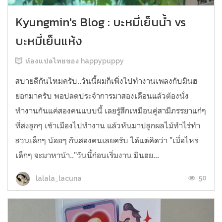
Kyungmin's Blog : บะหมี่เย็นน้ำ vs
บะหมี่เย็นแห้ง
ห้องแปลไทยของ happypuppy
สบายดีกันไหมครับ..วันนี้ผมก็เพิ่งไปทำงานเพลงกับมินฮ
ยอกมาครับ พอปลดประจำการมาสองเดือนแล้วต้องนั่ง
ทำงานกันแค่สองคนแบบนี้ เลยรู้สึกเหมือนคู่สามีภรรยาแก่ๆ
ที่ส่งลูกๆ เข้าเมืองไปทำงาน แล้วหันมาปลูกผลไม้ทำไร่ทำ
สวนเล็กๆ น้อยๆ กันสองคนเลยครับ ได้แต่คิดว่า "เมื่อไหร่
เด็กๆ จะมาหาน้า.."วันนี้ก่อนเริ่มงาน มินฮย...
50
lalala_lacuna