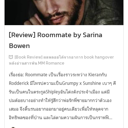
[Review] Roommate by Sarina
Bowen
[Book Review] ผลพลอยได้จากอาการ book hangover
หลังอ่านสารพัน MM Romance
เรื่องย่อ: Roommate เป็นเรื่องราวระหว่าง Kieranกับ
Rodderick มีโทรปความเป็นGrumpy x Sunshine เบาๆ คี
รันเป็นคนในตระกูลShipleyอันโด่งดังประจำเมือง แต่มี
ปมด้อยบางอย่างทำให้รู้สึกว่าพ่อรักพี่ชายมากกว่าตัวเอง
เสมอ จึงดิ้นรนอยากออกมาอยู่คนเดียวเพื่อให้หลุดจาก
อิทธิพลของที่บ้าน และไล่ตามความฝันการเป็นกราฟฟิ...