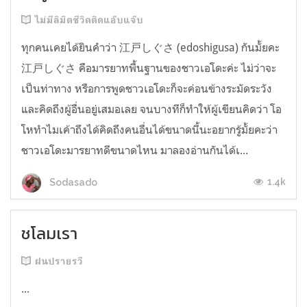
ไม่มีลิมิตชีวิตติดแอ๊บแจ๊บ
ทุกคนเคยได้ยินคำว่า 江戸しぐさ (edoshigusa) กันมั้ยคะ
江戸しぐさ คือมารยาทพื้นฐานของชาวเอโดะค่ะ ไม่ว่าจะ
เป็นท่าทาง หรือการพูดชาวเอโดะก็จะค่อนข้างระมัดระวัง
และคิดถึงผู้อื่นอยู่เสมอเลย จนบางทีก็ทำให้ผู้เขียนคิดว่า โอ
โหทำไมเค้าถึงได้คิดถึงคนอื่นได้ขนาดนี้นะอยากรู้มั้ยคะว่า
ชาวเอโดะมารยาทดีขนาดไหน มาลองอ่านกันได้เ...
1.4k
Sodasado
ชโลมเรา
ฝนปรายรวี
...