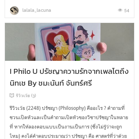
54
lalala_lacuna
I Philo U ปรัชญาความรักจากเพลโตถึง
นิทเช By ชมะนันท์ จันทร์ศรี
รีวิวเว้ย (3)
รีวิวเว้ย (2248) ปรัชญา (Philosophy) คืออะไร ? คำถามที่
ชวนเปิดหัวและเป็นคำถามเปิดหัวของวิชาปรัชญาในหลาย
ที่ หากให้ลองตอบแบบเป็นงานเป็นการ (ซึ่งไม่รู้ว่าจะถูก
ไหม) คงได้คำตอบประมาณว่า ปรัชญา คือ ศาสตร์ที่ว่าด้วย