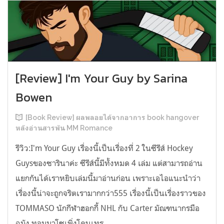
[Review] I'm Your Guy by Sarina
Bowen
[Book Review] ผลพลอยได้จากอาการ book hangover
หลังอ่านสารพัน MM Romance
รีวิว:I'm Your Guy เรื่องนี้เป็นเรื่องที่ 2 ในซีรีส์ Hockey
Guysของซารินาค่ะ ซีรีส์นี้มีทั้งหมด 4 เล่ม แต่สามารถอ่าน
แยกกันได้เราหยิบเล่มนี้มาอ่านก่อน เพราะเอไอแนะนำว่า
เรื่องนี้น่าจะถูกจริตเรามากกว่า555 เรื่องนี้เป็นเรื่องราวของ
TOMMASO นักกีฬาฮอกกี้ NHL กับ Carter มัณฑนากรมือ
ฉมัง ทอมมาโซเพิ่งโดนเทร...