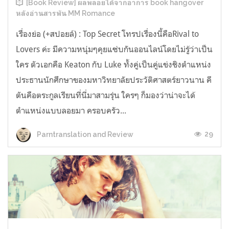
[Book Review] ผลพลอยได้จากอาการ book hangover
หลังอ่านสารพัน MM Romance
เรื่องย่อ (+สปอยล์) : Top Secret โทรปเรื่องนี้คือRival to
Lovers ค่ะ มีความหนุ่มๆคุยแซ่บกันออนไลน์โดยไม่รู้ว่าเป็น
ใคร ตัวเอกคือ Keaton กับ Luke ทั้งคู่เป็นคู่แข่งชิงตำแหน่ง
ประธานนักศึกษาของมหาวิทยาลัยประวัติศาสตร์ยาวนาน คี
ตันคือตระกูลเรียนที่นี่มาสามรุ่น ใครๆ ก็มองว่าน่าจะได้
ตำแหน่งแบบลอยมา ครอบครัว...
29
Parntranslation and Review