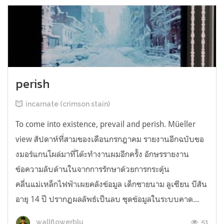
perish
incarnate (crimson stain)
To come into existence, prevail and perish. Müeller
view สัปดาห์ที่สามของเดือนกรกฎาคม รายงานอีกฉบับขอ
งมอร์แกนโผล่มาที่โต๊ะทำงานผมอีกครั้ง อักษรรายงาน
ข้อความลับด้านในจากการรักษาด้วยการกระตุ้น
คลื่นแม่เหล็กไฟฟ้าเผยคลังข้อมูล เด็กชายนาม ลูเซียน บีสัน
อายุ 14 ปี ปรากฏผลลัพธ์เป็นลบ ชุดข้อมูลในระบบคาด...
51
wallflowerblu