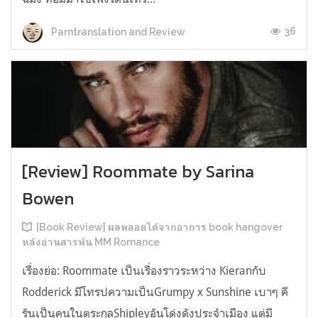
36
Parntranslation and Review
[Review] Roommate by Sarina
Bowen
[Book Review] ผลพลอยได้จากอาการ book hangover
หลังอ่านสารพัน MM Romance
เรื่องย่อ: Roommate เป็นเรื่องราวระหว่าง Kieranกับ
Rodderick มีโทรปความเป็นGrumpy x Sunshine เบาๆ คี
รันเป็นคนในตระกูลShipleyอันโด่งดังประจำเมือง แต่มี