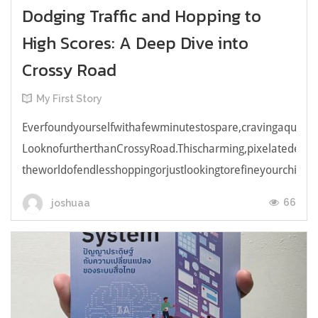
Dodging Traffic and Hopping to
High Scores: A Deep Dive into
Crossy Road
My First Story
Everfoundyourselfwithafewminutestospare,cravingaquick,e
LooknofurtherthanCrossyRoad.Thischarming,pixelatedendl
theworldofendlesshoppingorjustlookingtorefineyourchicken
66
joshuaa