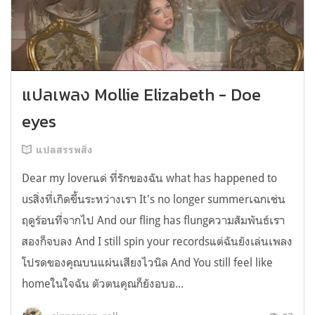
แปลเพลง Mollie Elizabeth - Doe
eyes
แปลสรรพสิ่ง
Dear my loverแด่ ที่รักของฉัน what has happened to
usสิ่งที่เกิดขึ้นระหว่างเรา It's no longer summerเฉกเช่น
ฤดูร้อนที่จากไป And our fling has flungความสัมพันธ์เรา
สองก็จบลง And I still spin your recordsแต่ฉันยังเล่นเพลง
โปรดของคุณบนแผ่นเสียงไวนิล And You still feel like
homeในใจฉัน ตัวตนคุณก็ยังอบอ...