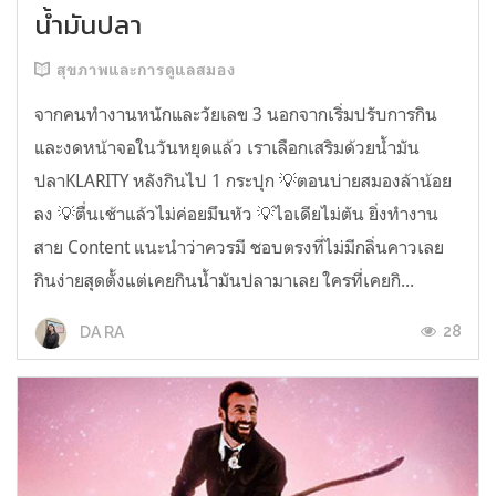
น้ำมันปลา
สุขภาพและการดูแลสมอง
จากคนทำงานหนักและวัยเลข 3 นอกจากเริ่มปรับการกิน
และงดหน้าจอในวันหยุดแล้ว เราเลือกเสริมด้วยน้ำมัน
ปลาKLARITY หลังกินไป 1 กระปุก 💡ตอนบ่ายสมองล้าน้อย
ลง 💡ตื่นเช้าแล้วไม่ค่อยมึนหัว 💡ไอเดียไม่ตัน ยิ่งทำงาน
สาย Content แนะนำว่าควรมี ชอบตรงที่ไม่มีกลิ่นคาวเลย
กินง่ายสุดตั้งแต่เคยกินน้ำมันปลามาเลย ใครที่เคยกิ...
28
DA RA