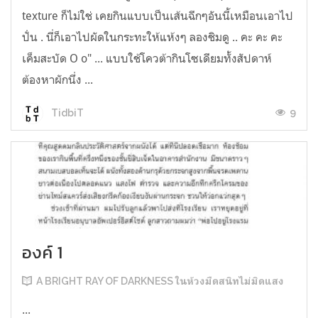
texture ก็ไม่ใช่ เคยกินแบบเป็นเส้นฉีกๆอันนี้เหมือนเอาไป
ปั่น . นี่ก็เอาไปผัดในกระทะให้แห้งๆ ลองชิมดู .. คะ คะ คะ
เค็มสะบัด O o" ... แบบใช้โควต้ากินโซเดียมทั้งสัปดาห์
ต้องหาผักนึ่ง ...
9
TidbiT
องค์ 1
A BRIGHT RAY OF DARKNESS ในห้วงมืดสนิทไม่มิดแสง
...