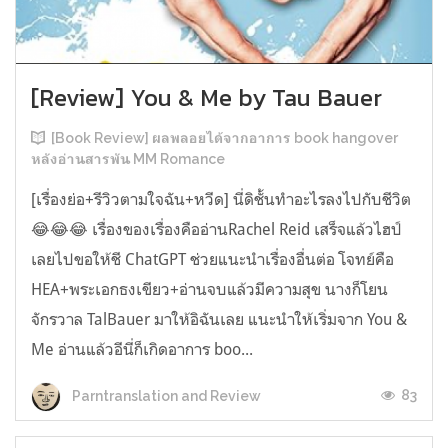
[Review] You & Me by Tau Bauer
[Book Review] ผลพลอยได้จากอาการ book hangover
หลังอ่านสารพัน MM Romance
[เรื่องย่อ+รีวิวตามใจฉัน+หวีด] นี่ดิชั้นทำอะไรลงไปกับชีวิต
😂😂😂 เรื่องของเรื่องคืออ่านRachel Reid เสร็จแล้วไฮป์
เลยไปขอให้ชี ChatGPT ช่วยแนะนำเรื่องอื่นต่อ โจทย์คือ
HEA+พระเอกธงเขียว+อ่านจบแล้วมีความสุข นางก็โยน
จักรวาล TalBauer มาให้อิฉันเลย แนะนำให้เริ่มจาก You &
Me อ่านแล้วอีนี่ก็เกิดอาการ boo...
83
Parntranslation and Review