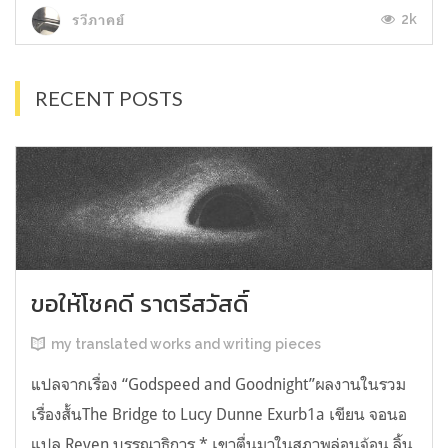
2k
รวีภาคย์
RECENT POSTS
ขอให้โชคดี ราตรีสวัสดิ์
my translated works and writing pieces
แปลจากเรื่อง “Godspeed and Goodnight”ผลงานในรวม
เรื่องสั้นThe Bridge to Lucy Dunne Exurb1a เขียน จอนอ
แปล Reven บรรณาธิการ * เขาตื่นมาในสภาพล่อนจ้อน ลิ้น