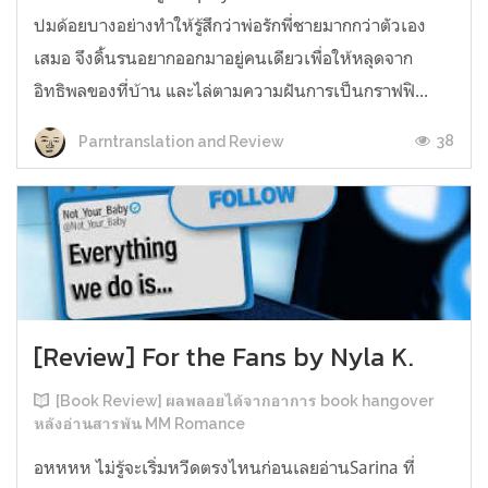
ปมด้อยบางอย่างทำให้รู้สึกว่าพ่อรักพี่ชายมากกว่าตัวเอง
เสมอ จึงดิ้นรนอยากออกมาอยู่คนเดียวเพื่อให้หลุดจาก
อิทธิพลของที่บ้าน และไล่ตามความฝันการเป็นกราฟฟิ...
38
Parntranslation and Review
[Review] For the Fans by Nyla K.
[Book Review] ผลพลอยได้จากอาการ book hangover
หลังอ่านสารพัน MM Romance
อหหหห ไม่รู้จะเริ่มหวีดตรงไหนก่อนเลยอ่านSarina ที่