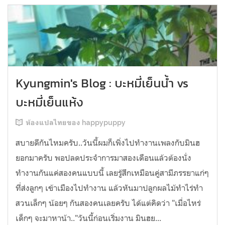
Kyungmin's Blog : บะหมี่เย็นน้ำ vs
บะหมี่เย็นแห้ง
ห้องแปลไทยของ happypuppy
สบายดีกันไหมครับ..วันนี้ผมก็เพิ่งไปทำงานเพลงกับมินฮ
ยอกมาครับ พอปลดประจำการมาสองเดือนแล้วต้องนั่ง
ทำงานกันแค่สองคนแบบนี้ เลยรู้สึกเหมือนคู่สามีภรรยาแก่ๆ
ที่ส่งลูกๆ เข้าเมืองไปทำงาน แล้วหันมาปลูกผลไม้ทำไร่ทำ
สวนเล็กๆ น้อยๆ กันสองคนเลยครับ ได้แต่คิดว่า "เมื่อไหร่
เด็กๆ จะมาหาน้า.."วันนี้ก่อนเริ่มงาน มินฮย...