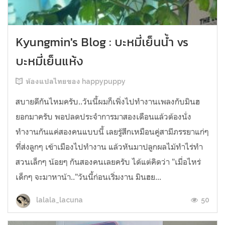
Kyungmin's Blog : บะหมี่เย็นน้ำ vs
บะหมี่เย็นแห้ง
ห้องแปลไทยของ happypuppy
สบายดีกันไหมครับ..วันนี้ผมก็เพิ่งไปทำงานเพลงกับมินฮ
ยอกมาครับ พอปลดประจำการมาสองเดือนแล้วต้องนั่ง
ทำงานกันแค่สองคนแบบนี้ เลยรู้สึกเหมือนคู่สามีภรรยาแก่ๆ
ที่ส่งลูกๆ เข้าเมืองไปทำงาน แล้วหันมาปลูกผลไม้ทำไร่ทำ
สวนเล็กๆ น้อยๆ กันสองคนเลยครับ ได้แต่คิดว่า "เมื่อไหร่
เด็กๆ จะมาหาน้า.."วันนี้ก่อนเริ่มงาน มินฮย...
50
lalala_lacuna