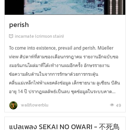
perish
incarnate (crimson stain)
To come into existence, prevail and perish. Müeller
view สัปดาห์ที่สามของเดือนกรกฎาคม รายงานอีกฉบับขอ
งมอร์แกนโผล่มาที่โต๊ะทำงานผมอีกครั้ง อักษรรายงาน
ข้อความลับด้านในจากการรักษาด้วยการกระตุ้น
คลื่นแม่เหล็กไฟฟ้าเผยคลังข้อมูล เด็กชายนาม ลูเซียน บีสัน
อายุ 14 ปี ปรากฏผลลัพธ์เป็นลบ ชุดข้อมูลในระบบคาด...
49
wallflowerblu
แปลเพลง SEKAI NO OWARI - 不死鳥