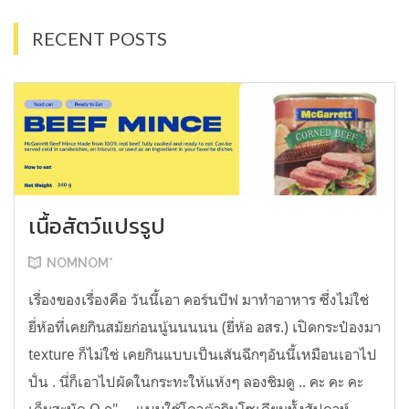
RECENT POSTS
เนื้อสัตว์แปรรูป
NOMNOM*
เรื่องของเรื่องคือ วันนี้เอา คอร์นบีฟ มาทำอาหาร ซึ่งไม่ใช่
ยี่ห้อที่เคยกินสมัยก่อนนู้นนนนน (ยี่ห้อ อสร.) เปิดกระป๋องมา
texture ก็ไม่ใช่ เคยกินแบบเป็นเส้นฉีกๆอันนี้เหมือนเอาไป
ปั่น . นี่ก็เอาไปผัดในกระทะให้แห้งๆ ลองชิมดู .. คะ คะ คะ
เค็มสะบัด O o" ... แบบใช้โควต้ากินโซเดียมทั้งสัปดาห์