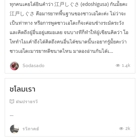
ทุกคนเคยได้ยินคำว่า 江戸しぐさ (edoshigusa) กันมั้ยคะ
江戸しぐさ คือมารยาทพื้นฐานของชาวเอโดะค่ะ ไม่ว่าจะ
เป็นท่าทาง หรือการพูดชาวเอโดะก็จะค่อนข้างระมัดระวัง
และคิดถึงผู้อื่นอยู่เสมอเลย จนบางทีก็ทำให้ผู้เขียนคิดว่า โอ
โหทำไมเค้าถึงได้คิดถึงคนอื่นได้ขนาดนี้นะอยากรู้มั้ยคะว่า
ชาวเอโดะมารยาทดีขนาดไหน มาลองอ่านกันได้เ...
1.4k
Sodasado
ชโลมเรา
ฝนปรายรวี
...
2k
รวีภาคย์