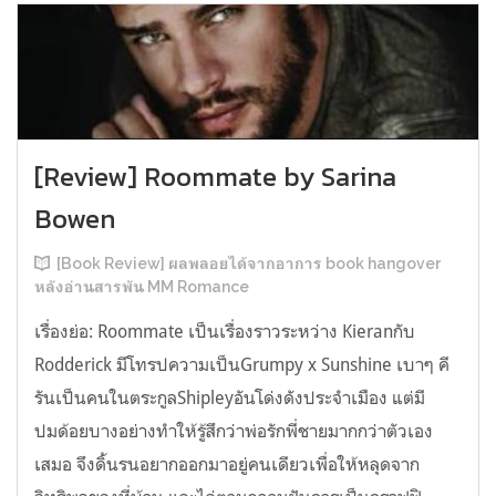
[Review] Roommate by Sarina
Bowen
[Book Review] ผลพลอยได้จากอาการ book hangover
หลังอ่านสารพัน MM Romance
เรื่องย่อ: Roommate เป็นเรื่องราวระหว่าง Kieranกับ
Rodderick มีโทรปความเป็นGrumpy x Sunshine เบาๆ คี
รันเป็นคนในตระกูลShipleyอันโด่งดังประจำเมือง แต่มี
ปมด้อยบางอย่างทำให้รู้สึกว่าพ่อรักพี่ชายมากกว่าตัวเอง
เสมอ จึงดิ้นรนอยากออกมาอยู่คนเดียวเพื่อให้หลุดจาก