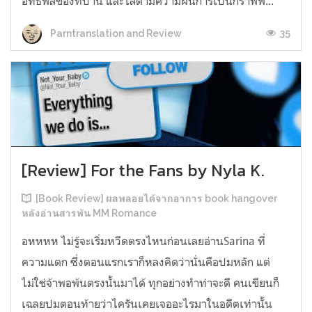
อิทธิพลของที่บ้าน และไล่ตามความฝันการเป็นกราฟฟิ...
35
Parntranslation and Review
[Review] For the Fans by Nyla K.
[Book Review] ผลพลอยได้จากอาการ book hangover
หลังอ่านสารพัน MM Romance
อหหหห ไม่รู้จะเริ่มหวีดตรงไหนก่อนเลยอ่านSarina ที่
ความแตก ซึ่งตอนแรกเราก็หลงคิดว่านั่นคือปมหลัก แต่
ไม่ใช่จ้าพอพ้นตรงนั้นมาได้ ทุกอย่างทำท่าจะดี คนเขียนก็
เฉลยปมตอนท้ายว่าไครันเคยเจออะไรมาในอดีตเท่านั้น