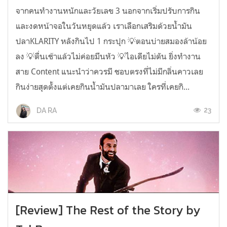
จากคนทำงานหนักและวัยเลข 3 นอกจากเริ่มปรับการกิน
และงดหน้าจอในวันหยุดแล้ว เราเลือกเสริมด้วยน้ำมัน
ปลาKLARITY หลังกินไป 1 กระปุก 💡ตอนบ่ายสมองล้าน้อย
ลง 💡ตื่นเช้าแล้วไม่ค่อยมึนหัว 💡ไอเดียไม่ตัน ยิ่งทำงาน
สาย Content แนะนำว่าควรมี ชอบตรงที่ไม่มีกลิ่นคาวเลย
กินง่ายสุดตั้งแต่เคยกินน้ำมันปลามาเลย ใครที่เคยกิ...
23
DA RA
[Review] The Rest of the Story by