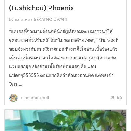
(Fushichou) Phoenix
แปลเพลง SEKAI NO OWARI
"แด่เธอที่สวยงามดั่งนกฟินิกส์ผู้เป็นอมตะ ผมภาวนาให้
จุดจบของชั่วนิรันดร์ได้มาโปรดเธอด้วยเทอญ"เป็นเพลงที่
ชอบจังหวะกับดนตรีมาตลอด พึ่งมาตั้งใจอ่านเนื้อร้องแล้ว
เห็นว่าเนื้อร้องน่าสนใจดีเลยอยากมาแปลดูค่ะ ((ความคิด
แวบแรกสุดหลังอ่านเนื้อร้องท่อนแรก คือ แอบ
แปลกๆ555555 ตอนแรกคิดว่าตัวเองอ่านผิด แต่พอเข้า
ใจเน...
69
cinnamon_roll