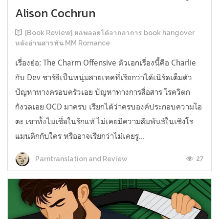
Alison Cochrun
[Book Review] ผลพลอยได้จากอาการ book hangover
หลังอ่านสารพัน MM Romance
เรื่องย่อ: The Charm Offensive ตัวเอกเรื่องนี้คือ Charlie
กับ Dev ชาร์ลีเป็นหนุ่มสายเทคที่เรียกว่าได้เนิร์ดเต็มตัว
ปัญหาทางครอบครัวเอย ปัญหาทางการสื่อสาร โรควิตก
กังวลเอย OCD มาครบ เรียกได้ว่าครบองค์ประกอบความโอ
ตะ เขาทั้งไม่เชื่อในรักแท้ ไม่เคยมีความสัมพันธ์ในเชิงโร
แมนติกกับใคร หรืออาจเรียกว่าไม่เคยรู...
27
Parntranslation and Review