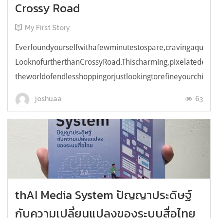
Crossy Road
My First Story
Everfoundyourselfwithafewminutestospare,cravingaquick,e
LooknofurtherthanCrossyRoad.Thischarming,pixelatedendl
theworldofendlesshoppingorjustlookingtorefineyourchicken
63
joshuaa
thAI Media System ปัญญาประดิษฐ์
กับความเปลี่ยนแปลงของระบบสื่อไทย