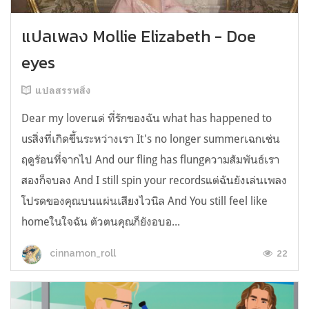
แปลเพลง Mollie Elizabeth - Doe
eyes
แปลสรรพสิ่ง
Dear my loverแด่ ที่รักของฉัน what has happened to
usสิ่งที่เกิดขึ้นระหว่างเรา It's no longer summerเฉกเช่น
ฤดูร้อนที่จากไป And our fling has flungความสัมพันธ์เรา
สองก็จบลง And I still spin your recordsแต่ฉันยังเล่นเพลง
โปรดของคุณบนแผ่นเสียงไวนิล And You still feel like
homeในใจฉัน ตัวตนคุณก็ยังอบอ...
22
cinnamon_roll