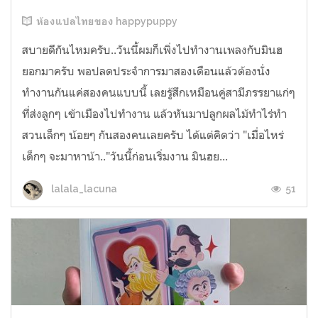
ห้องแปลไทยของ happypuppy
สบายดีกันไหมครับ..วันนี้ผมก็เพิ่งไปทำงานเพลงกับมินฮ
ยอกมาครับ พอปลดประจำการมาสองเดือนแล้วต้องนั่ง
ทำงานกันแค่สองคนแบบนี้ เลยรู้สึกเหมือนคู่สามีภรรยาแก่ๆ
ที่ส่งลูกๆ เข้าเมืองไปทำงาน แล้วหันมาปลูกผลไม้ทำไร่ทำ
สวนเล็กๆ น้อยๆ กันสองคนเลยครับ ได้แต่คิดว่า "เมื่อไหร่
เด็กๆ จะมาหาน้า.."วันนี้ก่อนเริ่มงาน มินฮย...
51
lalala_lacuna