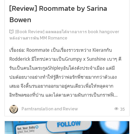
[Review] Roommate by Sarina
Bowen
[Book Review] ผลพลอยได้จากอาการ book hangover
หลังอ่านสารพัน MM Romance
เรื่องย่อ: Roommate เป็นเรื่องราวระหว่าง Kieranกับ
Rodderick มีโทรปความเป็นGrumpy x Sunshine เบาๆ คี
รันเป็นคนในตระกูลShipleyอันโด่งดังประจำเมือง แต่มี
ปมด้อยบางอย่างทำให้รู้สึกว่าพ่อรักพี่ชายมากกว่าตัวเอง
เสมอ จึงดิ้นรนอยากออกมาอยู่คนเดียวเพื่อให้หลุดจาก
อิทธิพลของที่บ้าน และไล่ตามความฝันการเป็นกราฟฟิ...
35
Parntranslation and Review