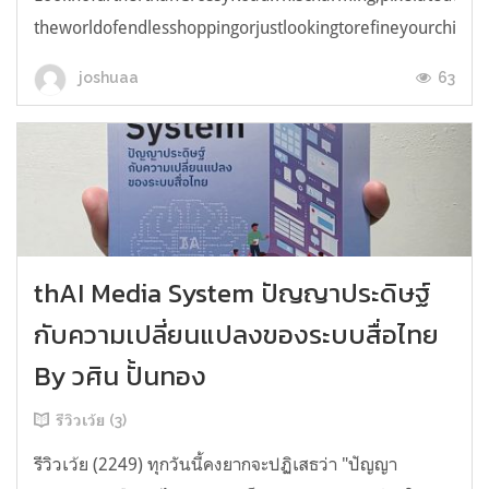
theworldofendlesshoppingorjustlookingtorefineyourchicken
63
joshuaa
thAI Media System ปัญญาประดิษฐ์
กับความเปลี่ยนแปลงของระบบสื่อไทย
By วศิน ปั้นทอง
รีวิวเว้ย (3)
รีวิวเว้ย (2249) ทุกวันนี้คงยากจะปฏิเสธว่า "ปัญญา