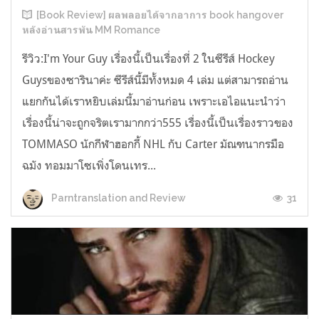
[Book Review] ผลพลอยได้จากอาการ book hangover
หลังอ่านสารพัน MM Romance
รีวิว:I'm Your Guy เรื่องนี้เป็นเรื่องที่ 2 ในซีรีส์ Hockey
Guysของซารินาค่ะ ซีรีส์นี้มีทั้งหมด 4 เล่ม แต่สามารถอ่าน
แยกกันได้เราหยิบเล่มนี้มาอ่านก่อน เพราะเอไอแนะนำว่า
เรื่องนี้น่าจะถูกจริตเรามากกว่า555 เรื่องนี้เป็นเรื่องราวของ
TOMMASO นักกีฬาฮอกกี้ NHL กับ Carter มัณฑนากรมือ
ฉมัง ทอมมาโซเพิ่งโดนเทร...
31
Parntranslation and Review