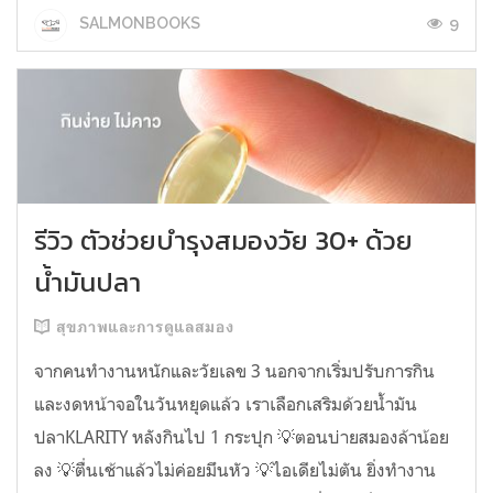
9
SALMONBOOKS
รีวิว ตัวช่วยบำรุงสมองวัย 30+ ด้วย
น้ำมันปลา
สุขภาพและการดูแลสมอง
จากคนทำงานหนักและวัยเลข 3 นอกจากเริ่มปรับการกิน
และงดหน้าจอในวันหยุดแล้ว เราเลือกเสริมด้วยน้ำมัน
ปลาKLARITY หลังกินไป 1 กระปุก 💡ตอนบ่ายสมองล้าน้อย
ลง 💡ตื่นเช้าแล้วไม่ค่อยมึนหัว 💡ไอเดียไม่ตัน ยิ่งทำงาน