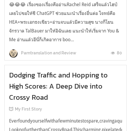
😂😂😂 เรื่องของเรื่องคืออ่านRachel Reid เสร็จแล้วไฮป์
เลยไปขอให้ชี ChatGPT ช่วยแนะนำเรื่องอื่นต่อ โจทย์คือ
HEA+พระเอกธงเขียว+อ่านจบแล้วมีความสุข นางก็โยน
จักรวาล TalBauer มาให้อิฉันเลย แนะนำให้เริ่มจาก You &
Me อ่านแล้วอีนี่ก็เกิดอาการ boo...
80
Parntranslation and Review
Dodging Traffic and Hopping to
High Scores: A Deep Dive into
Crossy Road
My First Story
Everfoundyourselfwithafewminutestospare,cravingaquick,e
LooknofurtherthanCrossyRoad.Thischarming,pixelatedendl