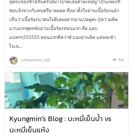
จุดจบของชั่วนิรันดร์ได้มาโปรดเธอด้วยเทอญ"เป็นเพลงที่
ชอบจังหวะกับดนตรีมาตลอด พึ่งมาตั้งใจอ่านเนื้อร้องแล้ว
เห็นว่าเนื้อร้องน่าสนใจดีเลยอยากมาแปลดูค่ะ ((ความคิด
แวบแรกสุดหลังอ่านเนื้อร้องท่อนแรก คือ แอบ
แปลกๆ555555 ตอนแรกคิดว่าตัวเองอ่านผิด แต่พอเข้า
ใจเน...
69
cinnamon_roll
Kyungmin's Blog : บะหมี่เย็นน้ำ vs
บะหมี่เย็นแห้ง