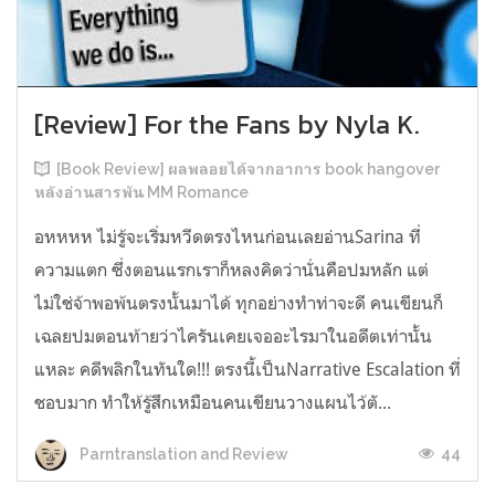
[Review] For the Fans by Nyla K.
[Book Review] ผลพลอยได้จากอาการ book hangover
หลังอ่านสารพัน MM Romance
อหหหห ไม่รู้จะเริ่มหวีดตรงไหนก่อนเลยอ่านSarina ที่
ความแตก ซึ่งตอนแรกเราก็หลงคิดว่านั่นคือปมหลัก แต่
ไม่ใช่จ้าพอพ้นตรงนั้นมาได้ ทุกอย่างทำท่าจะดี คนเขียนก็
เฉลยปมตอนท้ายว่าไครันเคยเจออะไรมาในอดีตเท่านั้น
แหละ คดีพลิกในทันใด!!! ตรงนี้เป็นNarrative Escalation ที่
ชอบมาก ทำให้รู้สึกเหมือนคนเขียนวางแผนไว้ตั...
44
Parntranslation and Review