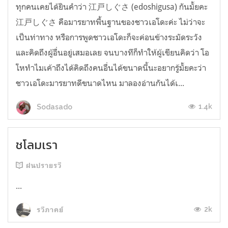
ทุกคนเคยได้ยินคำว่า 江戸しぐさ (edoshigusa) กันมั้ยคะ
江戸しぐさ คือมารยาทพื้นฐานของชาวเอโดะค่ะ ไม่ว่าจะ
เป็นท่าทาง หรือการพูดชาวเอโดะก็จะค่อนข้างระมัดระวัง
และคิดถึงผู้อื่นอยู่เสมอเลย จนบางทีก็ทำให้ผู้เขียนคิดว่า โอ
โหทำไมเค้าถึงได้คิดถึงคนอื่นได้ขนาดนี้นะอยากรู้มั้ยคะว่า
ชาวเอโดะมารยาทดีขนาดไหน มาลองอ่านกันได้เ...
1.4k
Sodasado
ชโลมเรา
ฝนปรายรวี
...
2k
รวีภาคย์