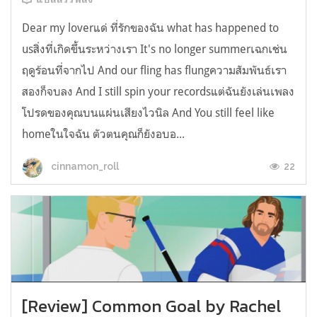
Dear my loverแด่ ที่รักของฉัน what has happened to
usสิ่งที่เกิดขึ้นระหว่างเรา It's no longer summerเฉกเช่น
ฤดูร้อนที่จากไป And our fling has flungความสัมพันธ์เรา
สองก็จบลง And I still spin your recordsแต่ฉันยังเล่นเพลง
โปรดของคุณบนแผ่นเสียงไวนิล And You still feel like
homeในใจฉัน ตัวตนคุณก็ยังอบอ...
22
cinnamon_roll
[Review] Common Goal by Rachel