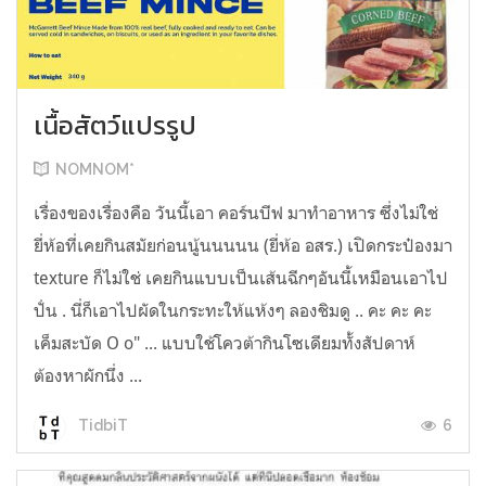
เนื้อสัตว์แปรรูป
NOMNOM*
เรื่องของเรื่องคือ วันนี้เอา คอร์นบีฟ มาทำอาหาร ซึ่งไม่ใช่
ยี่ห้อที่เคยกินสมัยก่อนนู้นนนนน (ยี่ห้อ อสร.) เปิดกระป๋องมา
texture ก็ไม่ใช่ เคยกินแบบเป็นเส้นฉีกๆอันนี้เหมือนเอาไป
ปั่น . นี่ก็เอาไปผัดในกระทะให้แห้งๆ ลองชิมดู .. คะ คะ คะ
เค็มสะบัด O o" ... แบบใช้โควต้ากินโซเดียมทั้งสัปดาห์
ต้องหาผักนึ่ง ...
6
TidbiT