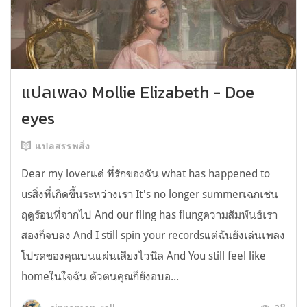
แปลเพลง Mollie Elizabeth - Doe
eyes
แปลสรรพสิ่ง
Dear my loverแด่ ที่รักของฉัน what has happened to
usสิ่งที่เกิดขึ้นระหว่างเรา It's no longer summerเฉกเช่น
ฤดูร้อนที่จากไป And our fling has flungความสัมพันธ์เรา
สองก็จบลง And I still spin your recordsแต่ฉันยังเล่นเพลง
โปรดของคุณบนแผ่นเสียงไวนิล And You still feel like
homeในใจฉัน ตัวตนคุณก็ยังอบอ...