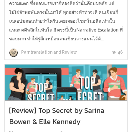
ความแตก ซึ่งตอนแรกเราก็หลงคิดว่านั่นคือปมหลัก แต่
ไม่ใช่จ้าพอพ้นตรงนั้นมาได้ ทุกอย่างทำท่าจะดี คนเขียนก็
เฉลยปมตอนท้ายว่าไครันเคยเจออะไรมาในอดีตเท่านั้น
แหละ คดีพลิกในทันใด!!! ตรงนี้เป็นNarrative Escalation ที่
ชอบมาก ทำให้รู้สึกเหมือนคนเขียนวางแผนไว้ตั...
46
Parntranslation and Review
[Review] Top Secret by Sarina
Bowen & Elle Kennedy