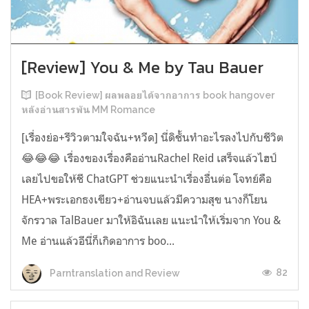
[Review] You & Me by Tau Bauer
[Book Review] ผลพลอยได้จากอาการ book hangover
หลังอ่านสารพัน MM Romance
[เรื่องย่อ+รีวิวตามใจฉัน+หวีด] นี่ดิชั้นทำอะไรลงไปกับชีวิต
😂😂😂 เรื่องของเรื่องคืออ่านRachel Reid เสร็จแล้วไฮป์
เลยไปขอให้ชี ChatGPT ช่วยแนะนำเรื่องอื่นต่อ โจทย์คือ
HEA+พระเอกธงเขียว+อ่านจบแล้วมีความสุข นางก็โยน
จักรวาล TalBauer มาให้อิฉันเลย แนะนำให้เริ่มจาก You &
Me อ่านแล้วอีนี่ก็เกิดอาการ boo...
82
Parntranslation and Review