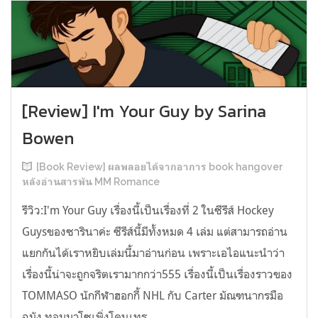
[Review] I'm Your Guy by Sarina
Bowen
[Book Review] ผลพลอยได้จากอาการ book hangover
หลังอ่านสารพัน MM Romance
รีวิว:I'm Your Guy เรื่องนี้เป็นเรื่องที่ 2 ในซีรีส์ Hockey
Guysของซารินาค่ะ ซีรีส์นี้มีทั้งหมด 4 เล่ม แต่สามารถอ่าน
แยกกันได้เราหยิบเล่มนี้มาอ่านก่อน เพราะเอไอแนะนำว่า
เรื่องนี้น่าจะถูกจริตเรามากกว่า555 เรื่องนี้เป็นเรื่องราวของ
TOMMASO นักกีฬาฮอกกี้ NHL กับ Carter มัณฑนากรมือ
ฉมัง ทอมมาโซเพิ่งโดนเทร...