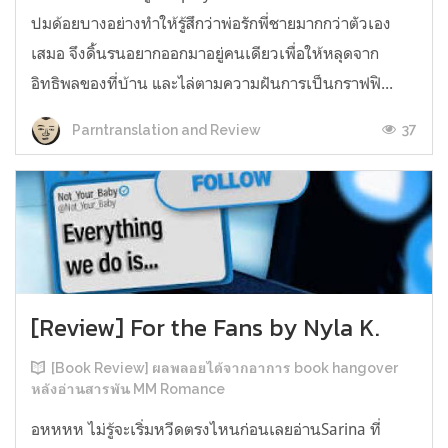
ปมด้อยบางอย่างทำให้รู้สึกว่าพ่อรักพี่ชายมากกว่าตัวเอง
เสมอ จึงดิ้นรนอยากออกมาอยู่คนเดียวเพื่อให้หลุดจาก
อิทธิพลของที่บ้าน และไล่ตามความฝันการเป็นกราฟฟิ...
37
Parntranslation and Review
[Review] For the Fans by Nyla K.
[Book Review] ผลพลอยได้จากอาการ book hangover
หลังอ่านสารพัน MM Romance
อหหหห ไม่รู้จะเริ่มหวีดตรงไหนก่อนเลยอ่านSarina ที่