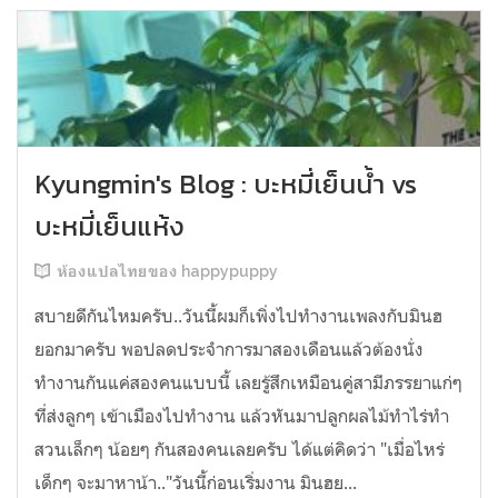
Kyungmin's Blog : บะหมี่เย็นน้ำ vs
บะหมี่เย็นแห้ง
ห้องแปลไทยของ happypuppy
สบายดีกันไหมครับ..วันนี้ผมก็เพิ่งไปทำงานเพลงกับมินฮ
ยอกมาครับ พอปลดประจำการมาสองเดือนแล้วต้องนั่ง
ทำงานกันแค่สองคนแบบนี้ เลยรู้สึกเหมือนคู่สามีภรรยาแก่ๆ
ที่ส่งลูกๆ เข้าเมืองไปทำงาน แล้วหันมาปลูกผลไม้ทำไร่ทำ
สวนเล็กๆ น้อยๆ กันสองคนเลยครับ ได้แต่คิดว่า "เมื่อไหร่
เด็กๆ จะมาหาน้า.."วันนี้ก่อนเริ่มงาน มินฮย...