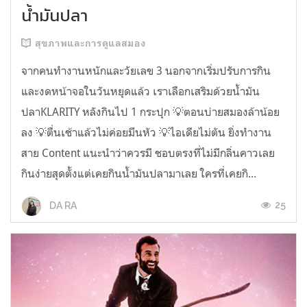
น้ำมันปลา
สุขภาพและการดูแลสมอง
จากคนทำงานหนักและวัยเลข 3 นอกจากเริ่มปรับการกิน
และงดหน้าจอในวันหยุดแล้ว เราเลือกเสริมด้วยน้ำมัน
ปลาKLARITY หลังกินไป 1 กระปุก 💡ตอนบ่ายสมองล้าน้อย
ลง 💡ตื่นเช้าแล้วไม่ค่อยมึนหัว 💡ไอเดียไม่ตัน ยิ่งทำงาน
สาย Content แนะนำว่าควรมี ชอบตรงที่ไม่มีกลิ่นคาวเลย
กินง่ายสุดตั้งแต่เคยกินน้ำมันปลามาเลย ใครที่เคยกิ...
25
DA RA