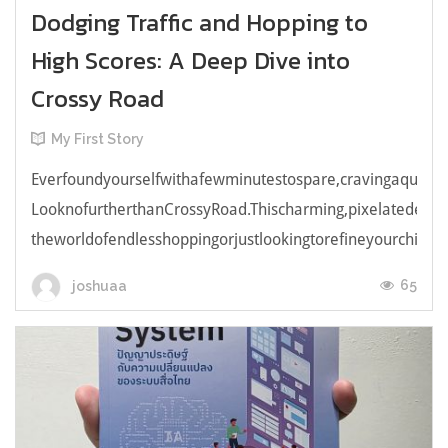
Dodging Traffic and Hopping to
High Scores: A Deep Dive into
Crossy Road
My First Story
Everfoundyourselfwithafewminutestospare,cravingaquick,e
LooknofurtherthanCrossyRoad.Thischarming,pixelatedendl
theworldofendlesshoppingorjustlookingtorefineyourchicken
65
joshuaa