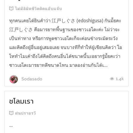
ไม่มีลิมิตชีวิตติดแอ๊บแจ๊บ
ทุกคนเคยได้ยินคำว่า 江戸しぐさ (edoshigusa) กันมั้ยคะ
江戸しぐさ คือมารยาทพื้นฐานของชาวเอโดะค่ะ ไม่ว่าจะ
เป็นท่าทาง หรือการพูดชาวเอโดะก็จะค่อนข้างระมัดระวัง
และคิดถึงผู้อื่นอยู่เสมอเลย จนบางทีก็ทำให้ผู้เขียนคิดว่า โอ
โหทำไมเค้าถึงได้คิดถึงคนอื่นได้ขนาดนี้นะอยากรู้มั้ยคะว่า
ชาวเอโดะมารยาทดีขนาดไหน มาลองอ่านกันได้เ...
1.4k
Sodasado
ชโลมเรา
ฝนปรายรวี
...