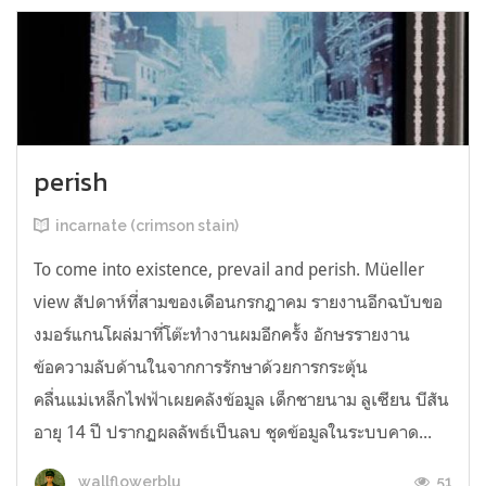
perish
incarnate (crimson stain)
To come into existence, prevail and perish. Müeller
view สัปดาห์ที่สามของเดือนกรกฎาคม รายงานอีกฉบับขอ
งมอร์แกนโผล่มาที่โต๊ะทำงานผมอีกครั้ง อักษรรายงาน
ข้อความลับด้านในจากการรักษาด้วยการกระตุ้น
คลื่นแม่เหล็กไฟฟ้าเผยคลังข้อมูล เด็กชายนาม ลูเซียน บีสัน
อายุ 14 ปี ปรากฏผลลัพธ์เป็นลบ ชุดข้อมูลในระบบคาด...
51
wallflowerblu