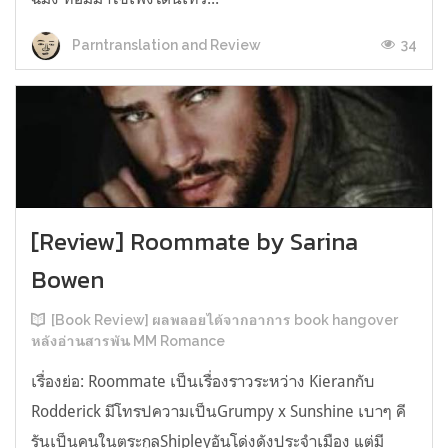
34
Parntranslation and Review
[Review] Roommate by Sarina
Bowen
[Book Review] ผลพลอยได้จากอาการ book hangover
หลังอ่านสารพัน MM Romance
เรื่องย่อ: Roommate เป็นเรื่องราวระหว่าง Kieranกับ
Rodderick มีโทรปความเป็นGrumpy x Sunshine เบาๆ คี
รันเป็นคนในตระกูลShipleyอันโด่งดังประจำเมือง แต่มี