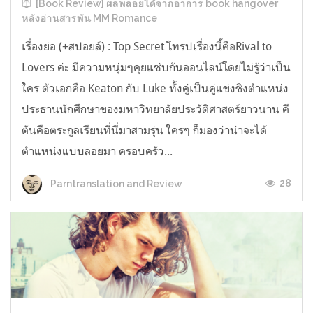
[Book Review] ผลพลอยได้จากอาการ book hangover
หลังอ่านสารพัน MM Romance
เรื่องย่อ (+สปอยล์) : Top Secret โทรปเรื่องนี้คือRival to
Lovers ค่ะ มีความหนุ่มๆคุยแซ่บกันออนไลน์โดยไม่รู้ว่าเป็น
ใคร ตัวเอกคือ Keaton กับ Luke ทั้งคู่เป็นคู่แข่งชิงตำแหน่ง
ประธานนักศึกษาของมหาวิทยาลัยประวัติศาสตร์ยาวนาน คี
ตันคือตระกูลเรียนที่นี่มาสามรุ่น ใครๆ ก็มองว่าน่าจะได้
ตำแหน่งแบบลอยมา ครอบครัว...
28
Parntranslation and Review