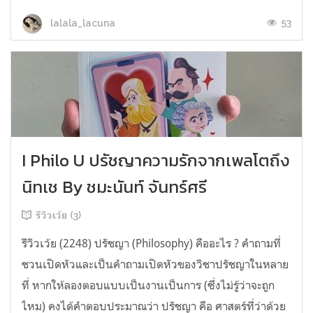
53
lalala_lacuna
I Philo U ปรัชญาความรักจากเพลโตถึง
นิทเช By ชมะนันท์ จันทร์ศรี
รีวิวเว้ย (3)
รีวิวเว้ย (2248) ปรัชญา (Philosophy) คืออะไร ? คำถามที่
ชวนเปิดหัวและเป็นคำถามเปิดหัวของวิชาปรัชญาในหลาย
ที่ หากให้ลองตอบแบบเป็นงานเป็นการ (ซึ่งไม่รู้ว่าจะถูก
ไหม) คงได้คำตอบประมาณว่า ปรัชญา คือ ศาสตร์ที่ว่าด้วย