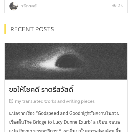
2k
รวีภาคย์
RECENT POSTS
ขอให้โชคดี ราตรีสวัสดิ์
my translated works and writing pieces
แปลจากเรื่อง “Godspeed and Goodnight”ผลงานในรวม
เรื่องสั้นThe Bridge to Lucy Dunne Exurb1a เขียน จอนอ
แปล Reven บรรณาธิการ * เขาตื่นมาในสภาพล่อนจ้อน ลิ้น