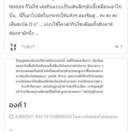
texture ก็ไม่ใช่ เคยกินแบบเป็นเส้นฉีกๆอันนี้เหมือนเอาไป
ปั่น . นี่ก็เอาไปผัดในกระทะให้แห้งๆ ลองชิมดู .. คะ คะ คะ
เค็มสะบัด O o" ... แบบใช้โควต้ากินโซเดียมทั้งสัปดาห์
ต้องหาผักนึ่ง ...
7
TidbiT
องค์ 1
A BRIGHT RAY OF DARKNESS ในห้วงมืดสนิทไม่มิดแสง
...