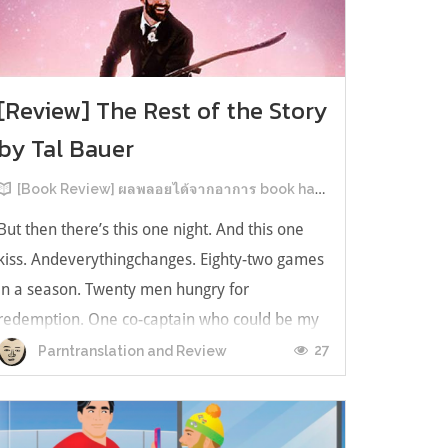
[Review] The Rest of the Story
by Tal Bauer
[Book Review] ผลพลอยได้จากอาการ book hangover หลังอ่านสารพัน MM Romance
But then there’s this one night. And this one
kiss. Andeverythingchanges. Eighty-two games
in a season. Twenty men hungry for
redemption. One co-captain who could be my
forever. This is the rest of the story. หลังอ่าน
27
Parntranslation and Review
แบบฟีลกู้ดติดๆ กันแล้ว เลยอยากได้ความแสบ
ทรวงในชีวิตบ้าง (หาเรื่อง!) เล่มนี้คู่หูเอ...