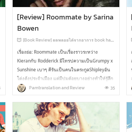
[Review] Roommate by Sarina
Bowen
[Book Review] ผลพลอยได้จากอาการ book hangover หลังอ่านสารพัน MM Romance
เรื่องย่อ: Roommate เป็นเรื่องราวระหว่าง
Kieranกับ Rodderick มีโทรปความเป็นGrumpy x
น
Sunshine เบาๆ คีรันเป็นคนในตระกูลShipleyอัน
โด่งดังประจำเมือง แต่มีปมด้อยบางอย่างทำให้รู้สึก
ว่าพ่อรักพี่ชายมากกว่าตัวเองเสมอ จึงดิ้นรนอยาก
1
35
Parntranslation and Review
ออกมาอยู่คนเดียวเพื่อให้หลุดจากอิทธิพลของที่
บ้าน และไล่ตามความฝันการเป็นกราฟฟิ...