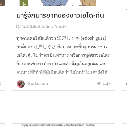
มารู้จักมารยาทของชาวเอโดะกัน
ไม่มีลิมิตชีวิตติดแอ๊บแจ๊บ
ทุกคนเคยได้ยินคำว่า 江戸しぐさ (edoshigusa)
กันมั้ยคะ 江戸しぐさ คือมารยาทพื้นฐานของชาว
า
เอโดะค่ะ ไม่ว่าจะเป็นท่าทาง หรือการพูดชาวเอโดะ
ก็จะค่อนข้างระมัดระวังและคิดถึงผู้อื่นอยู่เสมอเลย
จนบางทีก็ทำให้ผู้เขียนคิดว่า โอโหทำไมเค้าถึงได้
คิดถึงคนอื่นได้ขนาดนี้นะอยากรู้มั้ยคะว่าชาวเอโดะ
k
1.4k
Sodasado
มารยาทดีขนาดไหน มาลองอ่านกันได้เ...