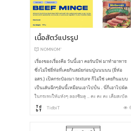
เนื้อสัตว์แปรรูป
NOMNOM*
เรื่องของเรื่องคือ วันนี้เอา คอร์นบีฟ มาทำอาหาร
ซึ่งไม่ใช่ยี่ห้อที่เคยกินสมัยก่อนนู้นนนนน (ยี่ห้อ
อสร.) เปิดกระป๋องมา texture ก็ไม่ใช่ เคยกินแบบ
เป็นเส้นฉีกๆอันนี้เหมือนเอาไปปั่น . นี่ก็เอาไปผัด
ในกระทะให้แห้งๆ ลองชิมดู .. คะ คะ คะ เค็มสะบัด
O o" ... แบบใช้โควต้ากินโซเดียมทั้งสัปดาห์
TidbiT
ต้องหาผักนึ่ง ...