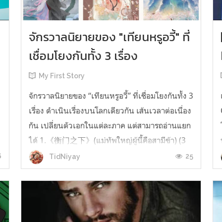
จักรวาลนิยายของ "เทียนหรูอวี้" ที่
เชื่อมโยงกันทั้ง 3 เรื่อง
My First Story
จักรวาลนิยายของ “เทียนหรูอวี้” ที่เชื่อมโยงกันทั้ง 3
เรื่อง ดำเนินเรื่องบนโลกเดียวกัน เส้นเวลาต่อเนื่อง
กัน เปลี่ยนตัวเอกในแต่ละภาค แต่สามารถอ่านแยก
ได้ 1.《衡门之下》(แม่ทัพใหญ่ผู้นี้คือสามีข้า) (3
เล่มจบ) เป็นเรื่องที่เกิดก่อน เล่าเรื่องของ ฝูถิง กับ
6
25
TidNiyay
หลี่ชีฉือ ที่ต้องแต่งงานกันก่อนจะใช้ชีวิตห่างไกล
กัน...