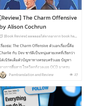
[Review] The Charm Offensive
by Alison Cochrun
[Book Review] ผลพลอยได้จากอาการ book hangover หลังอ่านสารพัน MM Romance
เรื่องย่อ: The Charm Offensive ตัวเอกเรื่องนี้คือ
Charlie กับ Dev ชาร์ลีเป็นหนุ่มสายเทคที่เรียกว่า
ได้เนิร์ดเต็มตัวปัญหาทางครอบครัวเอย ปัญหา
ทางการสื่อสาร โรควิตกกังวลเอย OCD มาครบ
เรียกได้ว่าครบองค์ประกอบความโอตะ เขาทั้งไม่
27
Parntranslation and Review
เชื่อในรักแท้ ไม่เคยมีความสัมพันธ์ในเชิงโรแมนติก
กับใคร หรืออาจเรียกว่าไม่เคยรู...