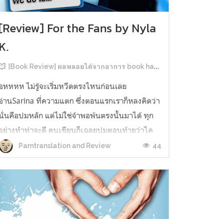
[Review] For the Fans by Nyla
K.
[Book Review] ผลพลอยได้จากอาการ book hangover หลังอ่านสารพัน MM Romance
อหหหห ไม่รู้จะเริ่มหวีดตรงไหนก่อนเลย
อ่านSarina ที่ความแตก ซึ่งตอนแรกเราก็หลงคิดว่า
นั่นคือปมหลัก แต่ไม่ใช่จ้าพอพ้นตรงนั้นมาได้ ทุก
อย่างทำท่าจะดี คนเขียนก็เฉลยปมตอนท้ายว่าไค
รันเคยเจออะไรมาในอดีตเท่านั้นแหละ คดีพลิกใน
44
Parntranslation and Review
ทันใด!!! ตรงนี้เป็นNarrative Escalation ที่ชอบ
มาก ทำให้รู้สึกเหมือนคนเขียนวางแผนไว้ตั...