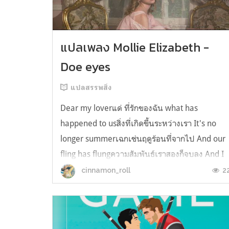
แปลเพลง Mollie Elizabeth -
Doe eyes
แปลสรรพสิ่ง
Dear my loverแด่ ที่รักของฉัน what has
happened to usสิ่งที่เกิดขึ้นระหว่างเรา It's no
longer summerเฉกเช่นฤดูร้อนที่จากไป And our
fling has flungความสัมพันธ์เราสองก็จบลง And I
still spin your recordsแต่ฉันยังเล่นเพลงโปรดขอ
2
cinnamon_roll
คุณบนแผ่นเสียงไวนิล And You still feel like
homeในใจฉัน ตัวตนคุณก็ยังอบอ...