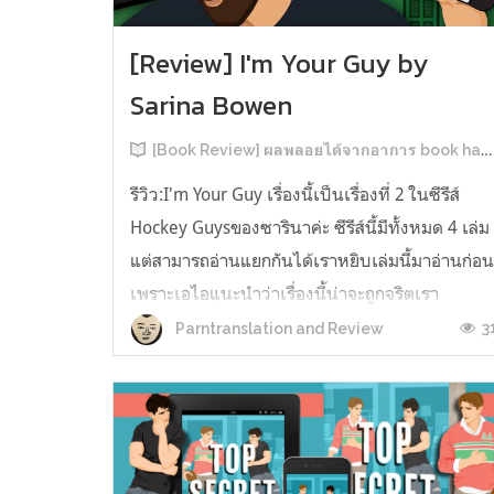
[Review] I'm Your Guy by
Sarina Bowen
[Book Review] ผลพลอยได้จากอาการ book hangover หลังอ่านสารพัน MM Romance
รีวิว:I'm Your Guy เรื่องนี้เป็นเรื่องที่ 2 ในซีรีส์
Hockey Guysของซารินาค่ะ ซีรีส์นี้มีทั้งหมด 4 เล่ม
แต่สามารถอ่านแยกกันได้เราหยิบเล่มนี้มาอ่านก่อ
เพราะเอไอแนะนำว่าเรื่องนี้น่าจะถูกจริตเรา
มากกว่า555 เรื่องนี้เป็นเรื่องราวของ TOMMASO
3
Parntranslation and Review
นักกีฬาฮอกกี้ NHL กับ Carter มัณฑนากรมือฉมัง
ทอมมาโซเพิ่งโดนเทร...