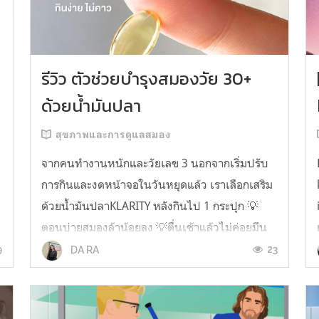
รีวิว ตัวช่วยบำรุงสมองวัย 30+
ด้วยน้ำมันปลา
สุขภาพและการดูแลสมอง
จากคนทำงานหนักและวัยเลข 3 นอกจากเริ่มปรับ
การกินและงดหน้าจอในวันหยุดแล้ว เราเลือกเสริม
ด้วยน้ำมันปลาKLARITY หลังกินไป 1 กระปุก 💡
ตอนบ่ายสมองล้าน้อยลง 💡ตื่นเช้าแล้วไม่ค่อยมึน
หัว 💡ไอเดียไม่ตัน ยิ่งทำงานสาย Content แนะนำ
9
23
DA RA
ว่าควรมี ชอบตรงที่ไม่มีกลิ่นคาวเลย กินง่ายสุด
ตั้งแต่เคยกินน้ำมันปลามาเลย ใครที่เคยกิ...