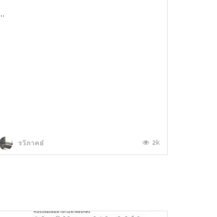
...
2k
รวีภาคย์