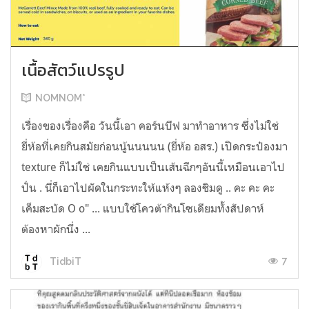
เนื้อสัตว์แปรรูป
NOMNOM*
เรื่องของเรื่องคือ วันนี้เอา คอร์นบีฟ มาทำอาหาร ซึ่งไม่ใช่
ยี่ห้อที่เคยกินสมัยก่อนนู้นนนนน (ยี่ห้อ อสร.) เปิดกระป๋องมา
texture ก็ไม่ใช่ เคยกินแบบเป็นเส้นฉีกๆอันนี้เหมือนเอาไป
ปั่น . นี่ก็เอาไปผัดในกระทะให้แห้งๆ ลองชิมดู .. คะ คะ คะ
เค็มสะบัด O o" ... แบบใช้โควต้ากินโซเดียมทั้งสัปดาห์
ต้องหาผักนึ่ง ...
7
TidbiT