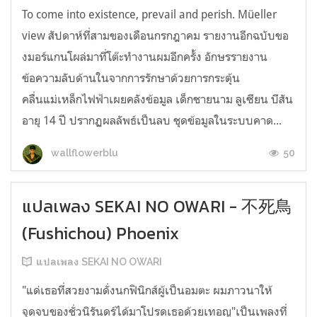
To come into existence, prevail and perish. Müeller
view สัปดาห์ที่สามของเดือนกรกฎาคม รายงานอีกฉบับขอ
งมอร์แกนโผล่มาที่โต๊ะทำงานผมอีกครั้ง อักษรรายงาน
ข้อความลับด้านในจากการรักษาด้วยการกระตุ้น
คลื่นแม่เหล็กไฟฟ้าเผยคลังข้อมูล เด็กชายนาม ลูเซียน บีสัน
อายุ 14 ปี ปรากฏผลลัพธ์เป็นลบ ชุดข้อมูลในระบบคาด...
50
wallflowerblu
แปลเพลง SEKAI NO OWARI - 不死鳥
(Fushichou) Phoenix
แปลเพลง SEKAI NO OWARI
"แด่เธอที่สวยงามดั่งนกฟินิกส์ผู้เป็นอมตะ ผมภาวนาให้
จุดจบของชั่วนิรันดร์ได้มาโปรดเธอด้วยเทอญ"เป็นเพลงที่