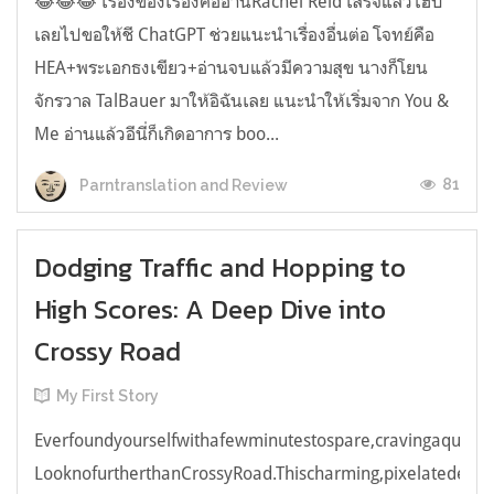
😂😂😂 เรื่องของเรื่องคืออ่านRachel Reid เสร็จแล้วไฮป์
เลยไปขอให้ชี ChatGPT ช่วยแนะนำเรื่องอื่นต่อ โจทย์คือ
HEA+พระเอกธงเขียว+อ่านจบแล้วมีความสุข นางก็โยน
จักรวาล TalBauer มาให้อิฉันเลย แนะนำให้เริ่มจาก You &
Me อ่านแล้วอีนี่ก็เกิดอาการ boo...
81
Parntranslation and Review
Dodging Traffic and Hopping to
High Scores: A Deep Dive into
Crossy Road
My First Story
Everfoundyourselfwithafewminutestospare,cravingaquick,e
LooknofurtherthanCrossyRoad.Thischarming,pixelatedendl