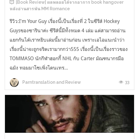
[Book Review] ผลพลอยได้จากอาการ book hangover
หลังอ่านสารพัน MM Romance
รีวิว:I'm Your Guy เรื่องนี้เป็นเรื่องที่ 2 ในซีรีส์ Hockey
Guysของซารินาค่ะ ซีรีส์นี้มีทั้งหมด 4 เล่ม แต่สามารถอ่าน
แยกกันได้เราหยิบเล่มนี้มาอ่านก่อน เพราะเอไอแนะนำว่า
เรื่องนี้น่าจะถูกจริตเรามากกว่า555 เรื่องนี้เป็นเรื่องราวของ
TOMMASO นักกีฬาฮอกกี้ NHL กับ Carter มัณฑนากรมือ
ฉมัง ทอมมาโซเพิ่งโดนเทร...
33
Parntranslation and Review