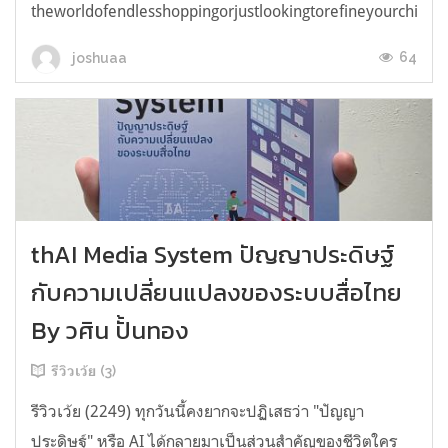
theworldofendlesshoppingorjustlookingtorefineyourchicken
64
joshuaa
thAI Media System ปัญญาประดิษฐ์
กับความเปลี่ยนแปลงของระบบสื่อไทย
By วศิน ปั้นทอง
รีวิวเว้ย (3)
รีวิวเว้ย (2249) ทุกวันนี้คงยากจะปฏิเสธว่า "ปัญญา
ประดิษฐ์" หรือ AI ได้กลายมาเป็นส่วนสำคัญของชีวิตใคร