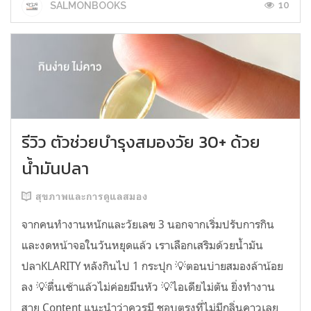
10
SALMONBOOKS
รีวิว ตัวช่วยบำรุงสมองวัย 30+ ด้วย
น้ำมันปลา
สุขภาพและการดูแลสมอง
จากคนทำงานหนักและวัยเลข 3 นอกจากเริ่มปรับการกิน
และงดหน้าจอในวันหยุดแล้ว เราเลือกเสริมด้วยน้ำมัน
ปลาKLARITY หลังกินไป 1 กระปุก 💡ตอนบ่ายสมองล้าน้อย
ลง 💡ตื่นเช้าแล้วไม่ค่อยมึนหัว 💡ไอเดียไม่ตัน ยิ่งทำงาน
สาย Content แนะนำว่าควรมี ชอบตรงที่ไม่มีกลิ่นคาวเลย