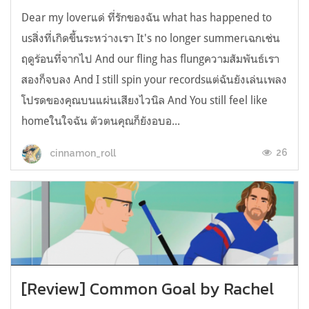
Dear my loverแด่ ที่รักของฉัน what has happened to
usสิ่งที่เกิดขึ้นระหว่างเรา It's no longer summerเฉกเช่น
ฤดูร้อนที่จากไป And our fling has flungความสัมพันธ์เรา
สองก็จบลง And I still spin your recordsแต่ฉันยังเล่นเพลง
โปรดของคุณบนแผ่นเสียงไวนิล And You still feel like
homeในใจฉัน ตัวตนคุณก็ยังอบอ...
26
cinnamon_roll
[Review] Common Goal by Rachel