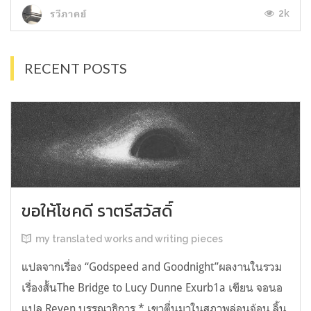
2k
รวีภาคย์
RECENT POSTS
ขอให้โชคดี ราตรีสวัสดิ์
my translated works and writing pieces
แปลจากเรื่อง “Godspeed and Goodnight”ผลงานในรวม
เรื่องสั้นThe Bridge to Lucy Dunne Exurb1a เขียน จอนอ
แปล Reven บรรณาธิการ * เขาตื่นมาในสภาพล่อนจ้อน ลิ้น