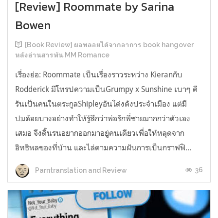
[Review] Roommate by Sarina
Bowen
[Book Review] ผลพลอยได้จากอาการ book hangover
หลังอ่านสารพัน MM Romance
เรื่องย่อ: Roommate เป็นเรื่องราวระหว่าง Kieranกับ
Rodderick มีโทรปความเป็นGrumpy x Sunshine เบาๆ คี
รันเป็นคนในตระกูลShipleyอันโด่งดังประจำเมือง แต่มี
ปมด้อยบางอย่างทำให้รู้สึกว่าพ่อรักพี่ชายมากกว่าตัวเอง
เสมอ จึงดิ้นรนอยากออกมาอยู่คนเดียวเพื่อให้หลุดจาก
อิทธิพลของที่บ้าน และไล่ตามความฝันการเป็นกราฟฟิ...
36
Parntranslation and Review