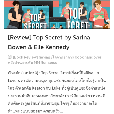
[Review] Top Secret by Sarina
Bowen & Elle Kennedy
[Book Review] ผลพลอยได้จากอาการ book hangover
หลังอ่านสารพัน MM Romance
เรื่องย่อ (+สปอยล์) : Top Secret โทรปเรื่องนี้คือRival to
Lovers ค่ะ มีความหนุ่มๆคุยแซ่บกันออนไลน์โดยไม่รู้ว่าเป็น
ใคร ตัวเอกคือ Keaton กับ Luke ทั้งคู่เป็นคู่แข่งชิงตำแหน่ง
ประธานนักศึกษาของมหาวิทยาลัยประวัติศาสตร์ยาวนาน คี
ตันคือตระกูลเรียนที่นี่มาสามรุ่น ใครๆ ก็มองว่าน่าจะได้
ตำแหน่งแบบลอยมา ครอบครัว...