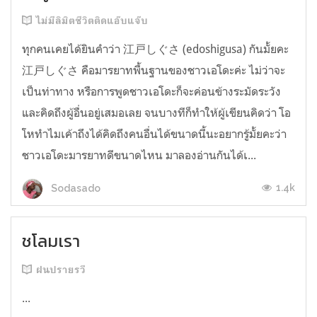
ไม่มีลิมิตชีวิตติดแอ๊บแจ๊บ
ทุกคนเคยได้ยินคำว่า 江戸しぐさ (edoshigusa) กันมั้ยคะ
江戸しぐさ คือมารยาทพื้นฐานของชาวเอโดะค่ะ ไม่ว่าจะ
เป็นท่าทาง หรือการพูดชาวเอโดะก็จะค่อนข้างระมัดระวัง
และคิดถึงผู้อื่นอยู่เสมอเลย จนบางทีก็ทำให้ผู้เขียนคิดว่า โอ
โหทำไมเค้าถึงได้คิดถึงคนอื่นได้ขนาดนี้นะอยากรู้มั้ยคะว่า
ชาวเอโดะมารยาทดีขนาดไหน มาลองอ่านกันได้เ...
1.4k
Sodasado
ชโลมเรา
ฝนปรายรวี
...