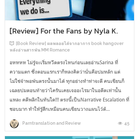
[Review] For the Fans by Nyla K.
[Book Review] ผลพลอยได้จากอาการ book hangover
หลังอ่านสารพัน MM Romance
อหหหห ไม่รู้จะเริ่มหวีดตรงไหนก่อนเลยอ่านSarina ที่
ความแตก ซึ่งตอนแรกเราก็หลงคิดว่านั่นคือปมหลัก แต่
ไม่ใช่จ้าพอพ้นตรงนั้นมาได้ ทุกอย่างทำท่าจะดี คนเขียนก็
เฉลยปมตอนท้ายว่าไครันเคยเจออะไรมาในอดีตเท่านั้น
แหละ คดีพลิกในทันใด!!! ตรงนี้เป็นNarrative Escalation ที่
ชอบมาก ทำให้รู้สึกเหมือนคนเขียนวางแผนไว้ตั...
45
Parntranslation and Review