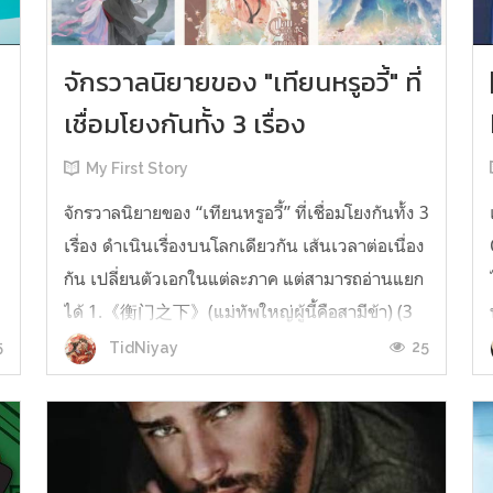
จักรวาลนิยายของ "เทียนหรูอวี้" ที่
เชื่อมโยงกันทั้ง 3 เรื่อง
My First Story
จักรวาลนิยายของ “เทียนหรูอวี้” ที่เชื่อมโยงกันทั้ง 3
เรื่อง ดำเนินเรื่องบนโลกเดียวกัน เส้นเวลาต่อเนื่อง
กัน เปลี่ยนตัวเอกในแต่ละภาค แต่สามารถอ่านแยก
ได้ 1.《衡门之下》(แม่ทัพใหญ่ผู้นี้คือสามีข้า) (3
เล่มจบ) เป็นเรื่องที่เกิดก่อน เล่าเรื่องของ ฝูถิง กับ
5
25
TidNiyay
หลี่ชีฉือ ที่ต้องแต่งงานกันก่อนจะใช้ชีวิตห่างไกล
กัน...