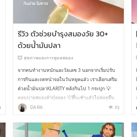
รีวิว ตัวช่วยบำรุงสมองวัย 30+
ด้วยน้ำมันปลา
สุขภาพและการดูแลสมอง
จากคนทำงานหนักและวัยเลข 3 นอกจากเริ่มปรับ
การกินและงดหน้าจอในวันหยุดแล้ว เราเลือกเสริม
ด้วยน้ำมันปลาKLARITY หลังกินไป 1 กระปุก 💡
ตอนบ่ายสมองล้าน้อยลง 💡ตื่นเช้าแล้วไม่ค่อยมึน
หัว 💡ไอเดียไม่ตัน ยิ่งทำงานสาย Content แนะนำ
9
23
DA RA
ว่าควรมี ชอบตรงที่ไม่มีกลิ่นคาวเลย กินง่ายสุด
ตั้งแต่เคยกินน้ำมันปลามาเลย ใครที่เคยกิ...