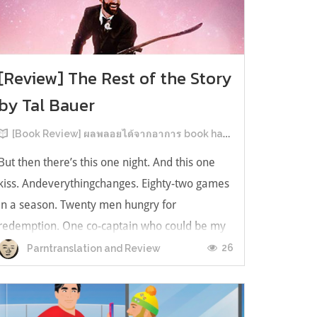
[Review] The Rest of the Story
by Tal Bauer
[Book Review] ผลพลอยได้จากอาการ book hangover หลังอ่านสารพัน MM Romance
But then there’s this one night. And this one
kiss. Andeverythingchanges. Eighty-two games
in a season. Twenty men hungry for
redemption. One co-captain who could be my
forever. This is the rest of the story. หลังอ่าน
26
Parntranslation and Review
แบบฟีลกู้ดติดๆ กันแล้ว เลยอยากได้ความแสบ
ทรวงในชีวิตบ้าง (หาเรื่อง!) เล่มนี้คู่หูเอ...