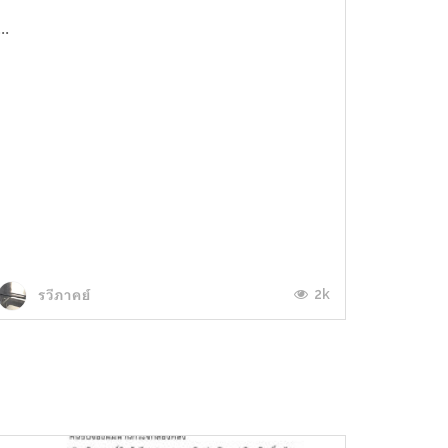
...
2k
รวีภาคย์