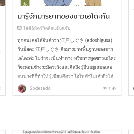
มารู้จักมารยาทของชาวเอโดะกัน
ไม่มีลิมิตชีวิตติดแอ๊บแจ๊บ
ทุกคนเคยได้ยินคำว่า 江戸しぐさ (edoshigusa)
กันมั้ยคะ 江戸しぐさ คือมารยาทพื้นฐานของชาว
า
เอโดะค่ะ ไม่ว่าจะเป็นท่าทาง หรือการพูดชาวเอโดะ
ก็จะค่อนข้างระมัดระวังและคิดถึงผู้อื่นอยู่เสมอเลย
จนบางทีก็ทำให้ผู้เขียนคิดว่า โอโหทำไมเค้าถึงได้
คิดถึงคนอื่นได้ขนาดนี้นะอยากรู้มั้ยคะว่าชาวเอโดะ
k
1.4k
Sodasado
มารยาทดีขนาดไหน มาลองอ่านกันได้เ...