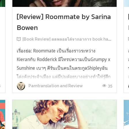
[Review] Roommate by Sarina
Bowen
[Book Review] ผลพลอยได้จากอาการ book hangover หลังอ่านสารพัน MM Romance
เรื่องย่อ: Roommate เป็นเรื่องราวระหว่าง
Kieranกับ Rodderick มีโทรปความเป็นGrumpy x
น
Sunshine เบาๆ คีรันเป็นคนในตระกูลShipleyอัน
โด่งดังประจำเมือง แต่มีปมด้อยบางอย่างทำให้รู้สึก
ว่าพ่อรักพี่ชายมากกว่าตัวเองเสมอ จึงดิ้นรนอยาก
1
35
Parntranslation and Review
ออกมาอยู่คนเดียวเพื่อให้หลุดจากอิทธิพลของที่
บ้าน และไล่ตามความฝันการเป็นกราฟฟิ...