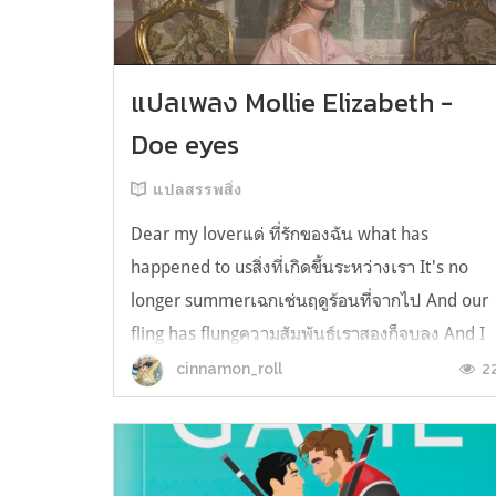
แปลเพลง Mollie Elizabeth -
Doe eyes
แปลสรรพสิ่ง
Dear my loverแด่ ที่รักของฉัน what has
happened to usสิ่งที่เกิดขึ้นระหว่างเรา It's no
longer summerเฉกเช่นฤดูร้อนที่จากไป And our
fling has flungความสัมพันธ์เราสองก็จบลง And I
still spin your recordsแต่ฉันยังเล่นเพลงโปรดขอ
2
cinnamon_roll
คุณบนแผ่นเสียงไวนิล And You still feel like
homeในใจฉัน ตัวตนคุณก็ยังอบอ...