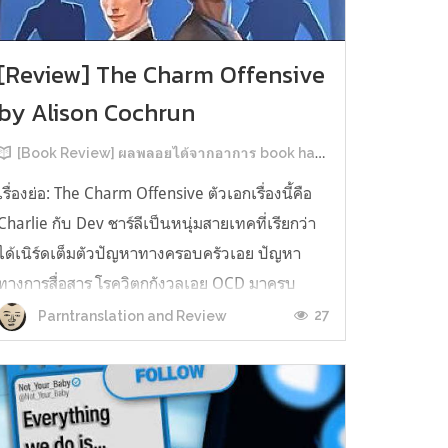
[Review] The Charm Offensive
by Alison Cochrun
[Book Review] ผลพลอยได้จากอาการ book hangover หลังอ่านสารพัน MM Romance
เรื่องย่อ: The Charm Offensive ตัวเอกเรื่องนี้คือ
Charlie กับ Dev ชาร์ลีเป็นหนุ่มสายเทคที่เรียกว่า
ได้เนิร์ดเต็มตัวปัญหาทางครอบครัวเอย ปัญหา
ทางการสื่อสาร โรควิตกกังวลเอย OCD มาครบ
เรียกได้ว่าครบองค์ประกอบความโอตะ เขาทั้งไม่
27
Parntranslation and Review
เชื่อในรักแท้ ไม่เคยมีความสัมพันธ์ในเชิงโรแมนติก
กับใคร หรืออาจเรียกว่าไม่เคยรู...