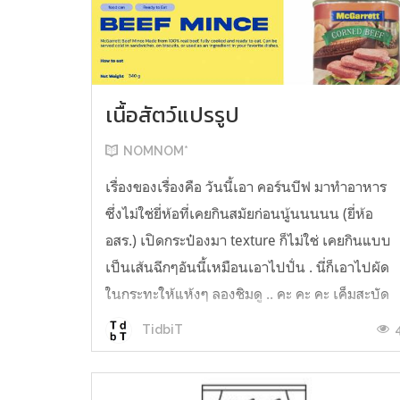
เนื้อสัตว์แปรรูป
NOMNOM*
เรื่องของเรื่องคือ วันนี้เอา คอร์นบีฟ มาทำอาหาร
ซึ่งไม่ใช่ยี่ห้อที่เคยกินสมัยก่อนนู้นนนนน (ยี่ห้อ
อสร.) เปิดกระป๋องมา texture ก็ไม่ใช่ เคยกินแบบ
เป็นเส้นฉีกๆอันนี้เหมือนเอาไปปั่น . นี่ก็เอาไปผัด
ในกระทะให้แห้งๆ ลองชิมดู .. คะ คะ คะ เค็มสะบัด
O o" ... แบบใช้โควต้ากินโซเดียมทั้งสัปดาห์
TidbiT
ต้องหาผักนึ่ง ...