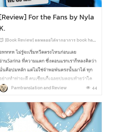
[Review] For the Fans by Nyla
K.
[Book Review] ผลพลอยได้จากอาการ book hangover หลังอ่านสารพัน MM Romance
อหหหห ไม่รู้จะเริ่มหวีดตรงไหนก่อนเลย
อ่านSarina ที่ความแตก ซึ่งตอนแรกเราก็หลงคิดว่า
นั่นคือปมหลัก แต่ไม่ใช่จ้าพอพ้นตรงนั้นมาได้ ทุก
อย่างทำท่าจะดี คนเขียนก็เฉลยปมตอนท้ายว่าไค
รันเคยเจออะไรมาในอดีตเท่านั้นแหละ คดีพลิกใน
44
Parntranslation and Review
ทันใด!!! ตรงนี้เป็นNarrative Escalation ที่ชอบ
มาก ทำให้รู้สึกเหมือนคนเขียนวางแผนไว้ตั...