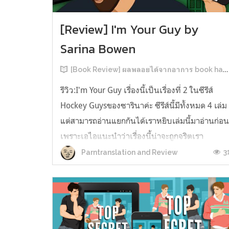
[Review] I'm Your Guy by
Sarina Bowen
[Book Review] ผลพลอยได้จากอาการ book hangover หลังอ่านสารพัน MM Romance
รีวิว:I'm Your Guy เรื่องนี้เป็นเรื่องที่ 2 ในซีรีส์
Hockey Guysของซารินาค่ะ ซีรีส์นี้มีทั้งหมด 4 เล่ม
แต่สามารถอ่านแยกกันได้เราหยิบเล่มนี้มาอ่านก่อ
เพราะเอไอแนะนำว่าเรื่องนี้น่าจะถูกจริตเรา
มากกว่า555 เรื่องนี้เป็นเรื่องราวของ TOMMASO
3
Parntranslation and Review
นักกีฬาฮอกกี้ NHL กับ Carter มัณฑนากรมือฉมัง
ทอมมาโซเพิ่งโดนเทร...