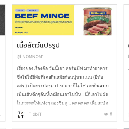
เนื้อสัตว์แปรรูป
NOMNOM*
น
เรื่องของเรื่องคือ วันนี้เอา คอร์นบีฟ มาทำอาหาร
ซึ่งไม่ใช่ยี่ห้อที่เคยกินสมัยก่อนนู้นนนนน (ยี่ห้อ
อสร.) เปิดกระป๋องมา texture ก็ไม่ใช่ เคยกินแบบ
เป็นเส้นฉีกๆอันนี้เหมือนเอาไปปั่น . นี่ก็เอาไปผัด
ในกระทะให้แห้งๆ ลองชิมดู .. คะ คะ คะ เค็มสะบัด
O o" ... แบบใช้โควต้ากินโซเดียมทั้งสัปดาห์
4
8
TidbiT
ต้องหาผักนึ่ง ...