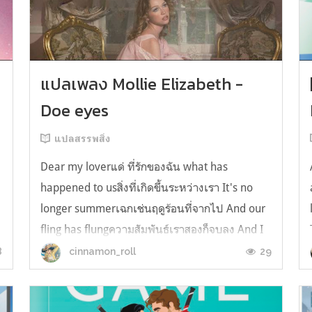
y
แปลเพลง Mollie Elizabeth -
Doe eyes
แปลสรรพสิ่ง
Dear my loverแด่ ที่รักของฉัน what has
happened to usสิ่งที่เกิดขึ้นระหว่างเรา It's no
longer summerเฉกเช่นฤดูร้อนที่จากไป And our
fling has flungความสัมพันธ์เราสองก็จบลง And I
still spin your recordsแต่ฉันยังเล่นเพลงโปรดของ
8
29
cinnamon_roll
คุณบนแผ่นเสียงไวนิล And You still feel like
homeในใจฉัน ตัวตนคุณก็ยังอบอ...