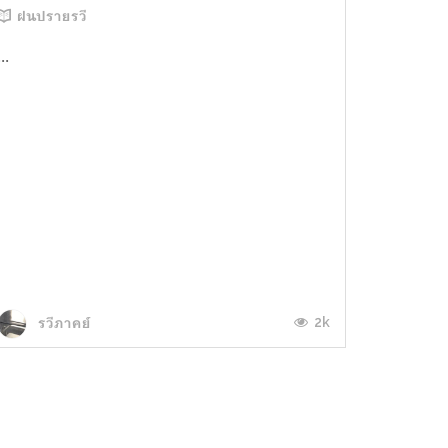
ฝนปรายรวี
...
2k
รวีภาคย์