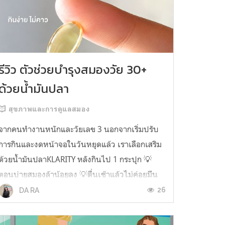
รีวิว ตัวช่วยบำรุงสมองวัย 30+
ด้วยน้ำมันปลา
สุขภาพและการดูแลสมอง
จากคนทำงานหนักและวัยเลข 3 นอกจากเริ่มปรับ
การกินและงดหน้าจอในวันหยุดแล้ว เราเลือกเสริม
ด้วยน้ำมันปลาKLARITY หลังกินไป 1 กระปุก 💡
ตอนบ่ายสมองล้าน้อยลง 💡ตื่นเช้าแล้วไม่ค่อยมึน
หัว 💡ไอเดียไม่ตัน ยิ่งทำงานสาย Content แนะนำ
26
DA RA
ว่าควรมี ชอบตรงที่ไม่มีกลิ่นคาวเลย กินง่ายสุด
ตั้งแต่เคยกินน้ำมันปลามาเลย ใครที่เคยกิ...