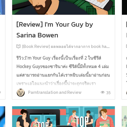
[Review] I'm Your Guy by
Sarina Bowen
[Book Review] ผลพลอยได้จากอาการ book hangover หลังอ่านสารพัน MM Romance
รีวิว:I'm Your Guy เรื่องนี้เป็นเรื่องที่ 2 ในซีรีส์
Hockey Guysของซารินาค่ะ ซีรีส์นี้มีทั้งหมด 4 เล่ม
แต่สามารถอ่านแยกกันได้เราหยิบเล่มนี้มาอ่านก่อน
เพราะเอไอแนะนำว่าเรื่องนี้น่าจะถูกจริตเรา
มากกว่า555 เรื่องนี้เป็นเรื่องราวของ TOMMASO
0
35
Parntranslation and Review
ก
นักกีฬาฮอกกี้ NHL กับ Carter มัณฑนากรมือฉมัง
ทอมมาโซเพิ่งโดนเทร...