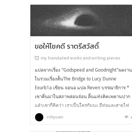
ขอให้โชคดี ราตรีสวัสดิ์
my translated works and writing pieces
แปลจากเรื่อง “Godspeed and Goodnight”ผลงา
ในรวมเรื่องสั้นThe Bridge to Lucy Dunne
Exurb1a เขียน จอนอ แปล Reven บรรณาธิการ *
เขาตื่นมาในสภาพล่อนจ้อน ลิ้นแห้งติดเพดานปาก
แล้วเขาก็คิดว่า เราเป็นใครกันนะ มีท่อและสายไฟ
อยู่ในตัว เกิดความรู้สึกอยากฉี่ และแม้ตัวเขาจะ
rchyuan
เหยียดตรง ก็มีแต่ความมืดมิดอยู่เบื้องหน้...