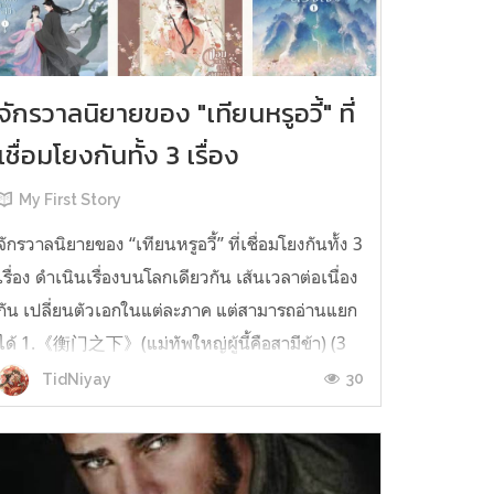
จักรวาลนิยายของ "เทียนหรูอวี้" ที่
เชื่อมโยงกันทั้ง 3 เรื่อง
My First Story
จักรวาลนิยายของ “เทียนหรูอวี้” ที่เชื่อมโยงกันทั้ง 3
เรื่อง ดำเนินเรื่องบนโลกเดียวกัน เส้นเวลาต่อเนื่อง
กัน เปลี่ยนตัวเอกในแต่ละภาค แต่สามารถอ่านแยก
ได้ 1.《衡门之下》(แม่ทัพใหญ่ผู้นี้คือสามีข้า) (3
เล่มจบ) เป็นเรื่องที่เกิดก่อน เล่าเรื่องของ ฝูถิง กับ
30
TidNiyay
หลี่ชีฉือ ที่ต้องแต่งงานกันก่อนจะใช้ชีวิตห่างไกล
กัน...