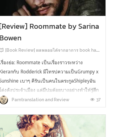
[Review] Roommate by Sarina
Bowen
[Book Review] ผลพลอยได้จากอาการ book hangover หลังอ่านสารพัน MM Romance
เรื่องย่อ: Roommate เป็นเรื่องราวระหว่าง
Kieranกับ Rodderick มีโทรปความเป็นGrumpy x
Sunshine เบาๆ คีรันเป็นคนในตระกูลShipleyอัน
โด่งดังประจำเมือง แต่มีปมด้อยบางอย่างทำให้รู้สึก
ว่าพ่อรักพี่ชายมากกว่าตัวเองเสมอ จึงดิ้นรนอยาก
37
Parntranslation and Review
ออกมาอยู่คนเดียวเพื่อให้หลุดจากอิทธิพลของที่
บ้าน และไล่ตามความฝันการเป็นกราฟฟิ...