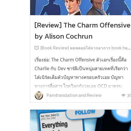
[Review] The Charm Offensive
by Alison Cochrun
[Book Review] ผลพลอยได้จากอาการ book hangover หลังอ่านสารพัน MM Romance
เรื่องย่อ: The Charm Offensive ตัวเอกเรื่องนี้คือ
Charlie กับ Dev ชาร์ลีเป็นหนุ่มสายเทคที่เรียกว่า
ได้เนิร์ดเต็มตัวปัญหาทางครอบครัวเอย ปัญหา
ทางการสื่อสาร โรควิตกกังวลเอย OCD มาครบ
เรียกได้ว่าครบองค์ประกอบความโอตะ เขาทั้งไม่
3
Parntranslation and Review
เชื่อในรักแท้ ไม่เคยมีความสัมพันธ์ในเชิงโรแมนติ
กับใคร หรืออาจเรียกว่าไม่เคยรู...