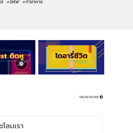
ปล
#ไซไฟ
#ทำอาหาร
VIEW MORE
ชโลมเรา