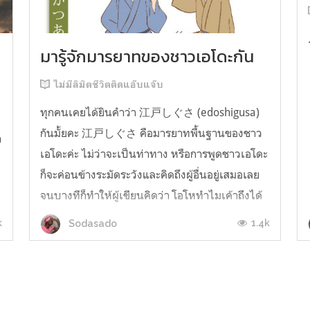
มารู้จักมารยาทของชาวเอโดะกัน
ไม่มีลิมิตชีวิตติดแอ๊บแจ๊บ
ทุกคนเคยได้ยินคำว่า 江戸しぐさ (edoshigusa)
กันมั้ยคะ 江戸しぐさ คือมารยาทพื้นฐานของชาว
า
เอโดะค่ะ ไม่ว่าจะเป็นท่าทาง หรือการพูดชาวเอโดะ
ก็จะค่อนข้างระมัดระวังและคิดถึงผู้อื่นอยู่เสมอเลย
จนบางทีก็ทำให้ผู้เขียนคิดว่า โอโหทำไมเค้าถึงได้
คิดถึงคนอื่นได้ขนาดนี้นะอยากรู้มั้ยคะว่าชาวเอโดะ
k
1.4k
Sodasado
มารยาทดีขนาดไหน มาลองอ่านกันได้เ...