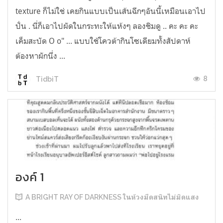
texture ก็ไม่ใช่ เคยกินแบบเป็นเส้นฉีกๆอันนี้เหมือนเอาไป
ปั่น . นี่ก็เอาไปผัดในกระทะให้แห้งๆ ลองชิมดู .. คะ คะ คะ
เค็มสะบัด O o" ... แบบใช้โควต้ากินโซเดียมทั้งสัปดาห์
ต้องหาผักนึ่ง ...
8
TidbiT
องค์ 1
A BRIGHT RAY OF DARKNESS ในห้วงมืดสนิทไม่มิดแสง
...