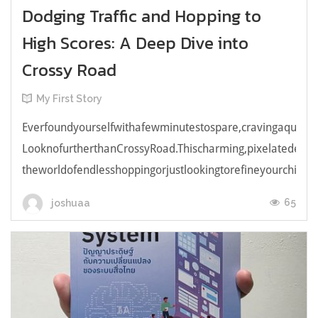
Dodging Traffic and Hopping to
High Scores: A Deep Dive into
Crossy Road
My First Story
Everfoundyourselfwithafewminutestospare,cravingaquick,e
LooknofurtherthanCrossyRoad.Thischarming,pixelatedendl
theworldofendlesshoppingorjustlookingtorefineyourchicken
65
joshuaa