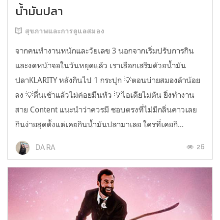
น้ำมันปลา
สุขภาพและการดูแลสมอง
จากคนทำงานหนักและวัยเลข 3 นอกจากเริ่มปรับการกิน
และงดหน้าจอในวันหยุดแล้ว เราเลือกเสริมด้วยน้ำมัน
ปลาKLARITY หลังกินไป 1 กระปุก 💡ตอนบ่ายสมองล้าน้อย
ลง 💡ตื่นเช้าแล้วไม่ค่อยมึนหัว 💡ไอเดียไม่ตัน ยิ่งทำงาน
สาย Content แนะนำว่าควรมี ชอบตรงที่ไม่มีกลิ่นคาวเลย
กินง่ายสุดตั้งแต่เคยกินน้ำมันปลามาเลย ใครที่เคยกิ...
26
DA RA