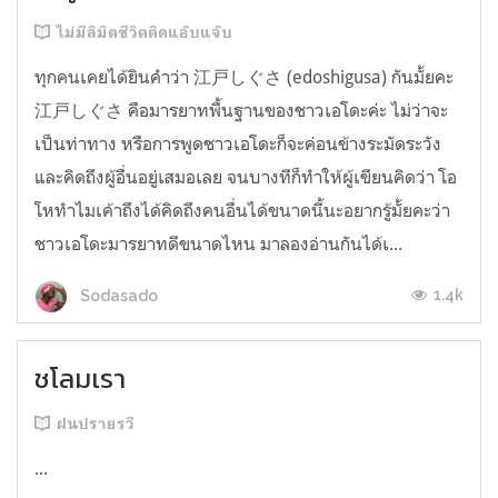
ไม่มีลิมิตชีวิตติดแอ๊บแจ๊บ
ทุกคนเคยได้ยินคำว่า 江戸しぐさ (edoshigusa) กันมั้ยคะ
江戸しぐさ คือมารยาทพื้นฐานของชาวเอโดะค่ะ ไม่ว่าจะ
เป็นท่าทาง หรือการพูดชาวเอโดะก็จะค่อนข้างระมัดระวัง
และคิดถึงผู้อื่นอยู่เสมอเลย จนบางทีก็ทำให้ผู้เขียนคิดว่า โอ
โหทำไมเค้าถึงได้คิดถึงคนอื่นได้ขนาดนี้นะอยากรู้มั้ยคะว่า
ชาวเอโดะมารยาทดีขนาดไหน มาลองอ่านกันได้เ...
1.4k
Sodasado
ชโลมเรา
ฝนปรายรวี
...