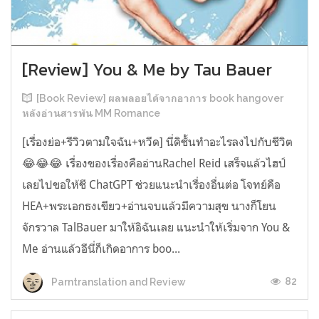
[Review] You & Me by Tau Bauer
[Book Review] ผลพลอยได้จากอาการ book hangover
หลังอ่านสารพัน MM Romance
[เรื่องย่อ+รีวิวตามใจฉัน+หวีด] นี่ดิชั้นทำอะไรลงไปกับชีวิต
😂😂😂 เรื่องของเรื่องคืออ่านRachel Reid เสร็จแล้วไฮป์
เลยไปขอให้ชี ChatGPT ช่วยแนะนำเรื่องอื่นต่อ โจทย์คือ
HEA+พระเอกธงเขียว+อ่านจบแล้วมีความสุข นางก็โยน
จักรวาล TalBauer มาให้อิฉันเลย แนะนำให้เริ่มจาก You &
Me อ่านแล้วอีนี่ก็เกิดอาการ boo...
82
Parntranslation and Review