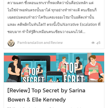
ความแตก ซึ่งตอนแรกเราก็หลงคิดว่านั่นคือปมหลัก แต่
ไม่ใช่จ้าพอพ้นตรงนั้นมาได้ ทุกอย่างทำท่าจะดี คนเขียนก็
เฉลยปมตอนท้ายว่าไครันเคยเจออะไรมาในอดีตเท่านั้น
แหละ คดีพลิกในทันใด!!! ตรงนี้เป็นNarrative Escalation ที่
ชอบมาก ทำให้รู้สึกเหมือนคนเขียนวางแผนไว้ตั...
46
Parntranslation and Review
[Review] Top Secret by Sarina
Bowen & Elle Kennedy