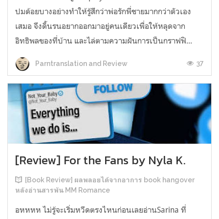
ปมด้อยบางอย่างทำให้รู้สึกว่าพ่อรักพี่ชายมากกว่าตัวเอง
เสมอ จึงดิ้นรนอยากออกมาอยู่คนเดียวเพื่อให้หลุดจาก
อิทธิพลของที่บ้าน และไล่ตามความฝันการเป็นกราฟฟิ...
37
Parntranslation and Review
[Review] For the Fans by Nyla K.
[Book Review] ผลพลอยได้จากอาการ book hangover
หลังอ่านสารพัน MM Romance
อหหหห ไม่รู้จะเริ่มหวีดตรงไหนก่อนเลยอ่านSarina ที่