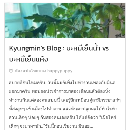
Kyungmin's Blog : บะหมี่เย็นน้ำ vs
บะหมี่เย็นแห้ง
ห้องแปลไทยของ happypuppy
สบายดีกันไหมครับ..วันนี้ผมก็เพิ่งไปทำงานเพลงกับมินฮ
ยอกมาครับ พอปลดประจำการมาสองเดือนแล้วต้องนั่ง
ทำงานกันแค่สองคนแบบนี้ เลยรู้สึกเหมือนคู่สามีภรรยาแก่ๆ
ที่ส่งลูกๆ เข้าเมืองไปทำงาน แล้วหันมาปลูกผลไม้ทำไร่ทำ
สวนเล็กๆ น้อยๆ กันสองคนเลยครับ ได้แต่คิดว่า "เมื่อไหร่
เด็กๆ จะมาหาน้า.."วันนี้ก่อนเริ่มงาน มินฮย...