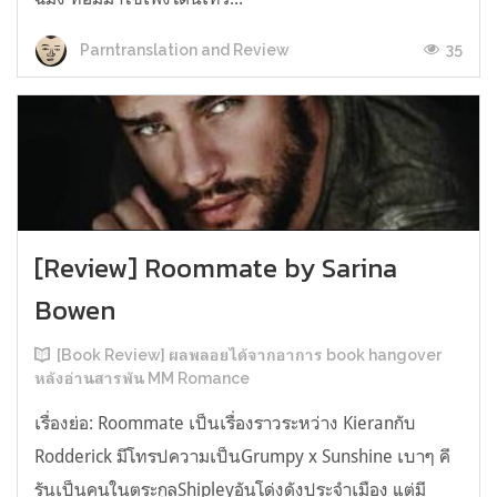
35
Parntranslation and Review
[Review] Roommate by Sarina
Bowen
[Book Review] ผลพลอยได้จากอาการ book hangover
หลังอ่านสารพัน MM Romance
เรื่องย่อ: Roommate เป็นเรื่องราวระหว่าง Kieranกับ
Rodderick มีโทรปความเป็นGrumpy x Sunshine เบาๆ คี
รันเป็นคนในตระกูลShipleyอันโด่งดังประจำเมือง แต่มี