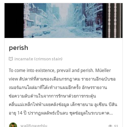
perish
incarnate (crimson stain)
To come into existence, prevail and perish. Müeller
view สัปดาห์ที่สามของเดือนกรกฎาคม รายงานอีกฉบับขอ
งมอร์แกนโผล่มาที่โต๊ะทำงานผมอีกครั้ง อักษรรายงาน
ข้อความลับด้านในจากการรักษาด้วยการกระตุ้น
คลื่นแม่เหล็กไฟฟ้าเผยคลังข้อมูล เด็กชายนาม ลูเซียน บีสัน
อายุ 14 ปี ปรากฏผลลัพธ์เป็นลบ ชุดข้อมูลในระบบคาด...
51
wallflowerblu