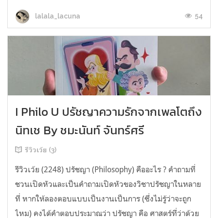
54
lalala_lacuna
I Philo U ปรัชญาความรักจากเพลโตถึง
นิทเช By ชมะนันท์ จันทร์ศรี
รีวิวเว้ย (3)
รีวิวเว้ย (2248) ปรัชญา (Philosophy) คืออะไร ? คำถามที่
ชวนเปิดหัวและเป็นคำถามเปิดหัวของวิชาปรัชญาในหลาย
ที่ หากให้ลองตอบแบบเป็นงานเป็นการ (ซึ่งไม่รู้ว่าจะถูก
ไหม) คงได้คำตอบประมาณว่า ปรัชญา คือ ศาสตร์ที่ว่าด้วย