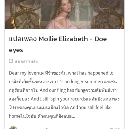
แปลเพลง Mollie Elizabeth - Doe
eyes
แปลสรรพสิ่ง
Dear my loverแด่ ที่รักของฉัน what has happened to
usสิ่งที่เกิดขึ้นระหว่างเรา It's no longer summerเฉกเช่น
ฤดูร้อนที่จากไป And our fling has flungความสัมพันธ์เรา
สองก็จบลง And I still spin your recordsแต่ฉันยังเล่นเพลง
โปรดของคุณบนแผ่นเสียงไวนิล And You still feel like
homeในใจฉัน ตัวตนคุณก็ยังอบอ...