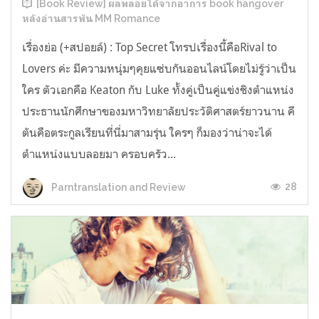
[Book Review] ผลพลอยได้จากอาการ book hangover
หลังอ่านสารพัน MM Romance
เรื่องย่อ (+สปอยล์) : Top Secret โทรปเรื่องนี้คือRival to
Lovers ค่ะ มีความหนุ่มๆคุยแซ่บกันออนไลน์โดยไม่รู้ว่าเป็น
ใคร ตัวเอกคือ Keaton กับ Luke ทั้งคู่เป็นคู่แข่งชิงตำแหน่ง
ประธานนักศึกษาของมหาวิทยาลัยประวัติศาสตร์ยาวนาน คี
ตันคือตระกูลเรียนที่นี่มาสามรุ่น ใครๆ ก็มองว่าน่าจะได้
ตำแหน่งแบบลอยมา ครอบครัว...
28
Parntranslation and Review