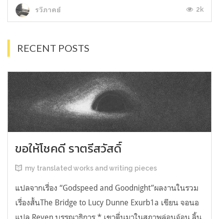
2k
รวีภาคย์
RECENT POSTS
ขอให้โชคดี ราตรีสวัสดิ์
my translated works and writing pieces
แปลจากเรื่อง “Godspeed and Goodnight”ผลงานในรวม
เรื่องสั้นThe Bridge to Lucy Dunne Exurb1a เขียน จอนอ
แปล Reven บรรณาธิการ * เขาตื่นมาในสภาพล่อนจ้อน ลิ้น