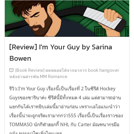
[Review] I'm Your Guy by Sarina
Bowen
[Book Review] ผลพลอยได้จากอาการ book hangover
หลังอ่านสารพัน MM Romance
รีวิว:I'm Your Guy เรื่องนี้เป็นเรื่องที่ 2 ในซีรีส์ Hockey
Guysของซารินาค่ะ ซีรีส์นี้มีทั้งหมด 4 เล่ม แต่สามารถอ่าน
แยกกันได้เราหยิบเล่มนี้มาอ่านก่อน เพราะเอไอแนะนำว่า
เรื่องนี้น่าจะถูกจริตเรามากกว่า555 เรื่องนี้เป็นเรื่องราวของ
TOMMASO นักกีฬาฮอกกี้ NHL กับ Carter มัณฑนากรมือ
ฉมัง ทอมมาโซเพิ่งโดนเทร...