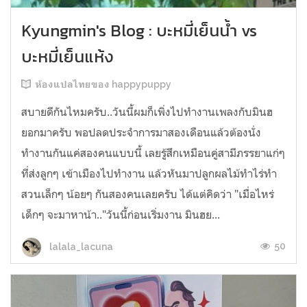
Kyungmin's Blog : บะหมี่เย็นน้ำ vs
บะหมี่เย็นแห้ง
ห้องแปลไทยของ happypuppy
สบายดีกันไหมครับ..วันนี้ผมก็เพิ่งไปทำงานเพลงกับมินฮ
ยอกมาครับ พอปลดประจำการมาสองเดือนแล้วต้องนั่ง
ทำงานกันแค่สองคนแบบนี้ เลยรู้สึกเหมือนคู่สามีภรรยาแก่ๆ
ที่ส่งลูกๆ เข้าเมืองไปทำงาน แล้วหันมาปลูกผลไม้ทำไร่ทำ
สวนเล็กๆ น้อยๆ กันสองคนเลยครับ ได้แต่คิดว่า "เมื่อไหร่
เด็กๆ จะมาหาน้า.."วันนี้ก่อนเริ่มงาน มินฮย...
50
lalala_lacuna