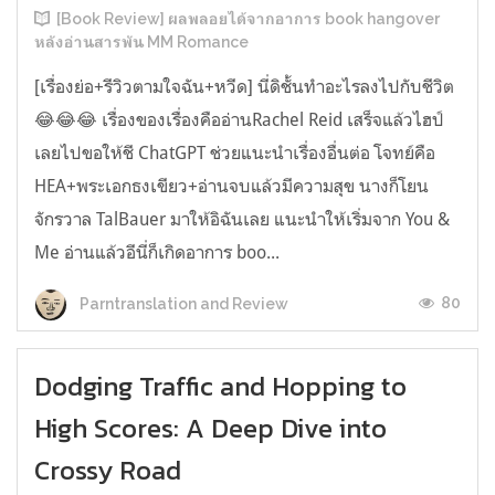
[Book Review] ผลพลอยได้จากอาการ book hangover
หลังอ่านสารพัน MM Romance
[เรื่องย่อ+รีวิวตามใจฉัน+หวีด] นี่ดิชั้นทำอะไรลงไปกับชีวิต
😂😂😂 เรื่องของเรื่องคืออ่านRachel Reid เสร็จแล้วไฮป์
เลยไปขอให้ชี ChatGPT ช่วยแนะนำเรื่องอื่นต่อ โจทย์คือ
HEA+พระเอกธงเขียว+อ่านจบแล้วมีความสุข นางก็โยน
จักรวาล TalBauer มาให้อิฉันเลย แนะนำให้เริ่มจาก You &
Me อ่านแล้วอีนี่ก็เกิดอาการ boo...
80
Parntranslation and Review
Dodging Traffic and Hopping to
High Scores: A Deep Dive into
Crossy Road