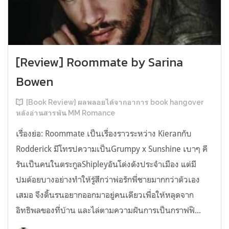
[Review] Roommate by Sarina
Bowen
[Book Review] ผลพลอยได้จากอาการ book hangover
หลังอ่านสารพัน MM Romance
เรื่องย่อ: Roommate เป็นเรื่องราวระหว่าง Kieranกับ
Rodderick มีโทรปความเป็นGrumpy x Sunshine เบาๆ คี
รันเป็นคนในตระกูลShipleyอันโด่งดังประจำเมือง แต่มี
ปมด้อยบางอย่างทำให้รู้สึกว่าพ่อรักพี่ชายมากกว่าตัวเอง
เสมอ จึงดิ้นรนอยากออกมาอยู่คนเดียวเพื่อให้หลุดจาก
อิทธิพลของที่บ้าน และไล่ตามความฝันการเป็นกราฟฟิ...