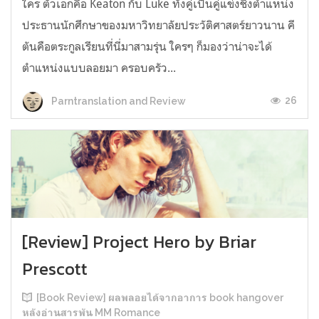
ใคร ตัวเอกคือ Keaton กับ Luke ทั้งคู่เป็นคู่แข่งชิงตำแหน่ง
ประธานนักศึกษาของมหาวิทยาลัยประวัติศาสตร์ยาวนาน คี
ตันคือตระกูลเรียนที่นี่มาสามรุ่น ใครๆ ก็มองว่าน่าจะได้
ตำแหน่งแบบลอยมา ครอบครัว...
26
Parntranslation and Review
[Review] Project Hero by Briar
Prescott
[Book Review] ผลพลอยได้จากอาการ book hangover
หลังอ่านสารพัน MM Romance