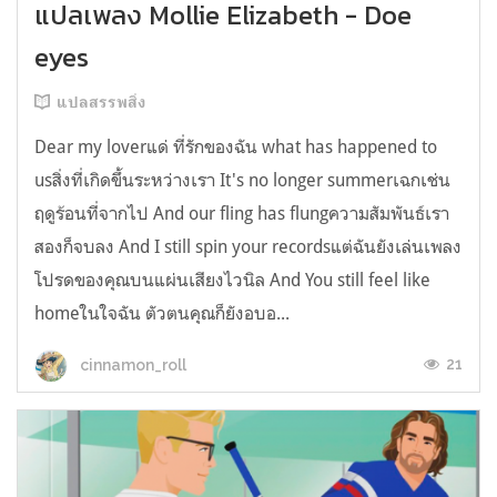
แปลเพลง Mollie Elizabeth - Doe
eyes
แปลสรรพสิ่ง
Dear my loverแด่ ที่รักของฉัน what has happened to
usสิ่งที่เกิดขึ้นระหว่างเรา It's no longer summerเฉกเช่น
ฤดูร้อนที่จากไป And our fling has flungความสัมพันธ์เรา
สองก็จบลง And I still spin your recordsแต่ฉันยังเล่นเพลง
โปรดของคุณบนแผ่นเสียงไวนิล And You still feel like
homeในใจฉัน ตัวตนคุณก็ยังอบอ...
21
cinnamon_roll