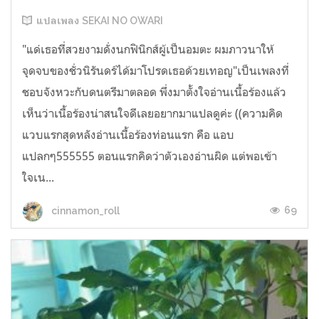
แปลเพลง SEKAI NO OWARI
"แด่เธอที่สวยงามดั่งนกฟินิกส์ผู้เป็นอมตะ ผมภาวนาให้
จุดจบของชั่วนิรันดร์ได้มาโปรดเธอด้วยเทอญ"เป็นเพลงที่
ชอบจังหวะกับดนตรีมาตลอด พึ่งมาตั้งใจอ่านเนื้อร้องแล้ว
เห็นว่าเนื้อร้องน่าสนใจดีเลยอยากมาแปลดูค่ะ ((ความคิด
แวบแรกสุดหลังอ่านเนื้อร้องท่อนแรก คือ แอบ
แปลกๆ555555 ตอนแรกคิดว่าตัวเองอ่านผิด แต่พอเข้า
ใจเน...
69
cinnamon_roll