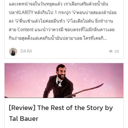
และงดหน้าจอในวันหยุดแล้ว เราเลือกเสริมด้วยน้ำมัน
ปลาKLARITY หลังกินไป 1 กระปุก 💡ตอนบ่ายสมองล้าน้อย
ลง 💡ตื่นเช้าแล้วไม่ค่อยมึนหัว 💡ไอเดียไม่ตัน ยิ่งทำงาน
สาย Content แนะนำว่าควรมี ชอบตรงที่ไม่มีกลิ่นคาวเลย
กินง่ายสุดตั้งแต่เคยกินน้ำมันปลามาเลย ใครที่เคยกิ...
22
DA RA
[Review] The Rest of the Story by
Tal Bauer