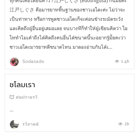
ทุกคนเคยได้ยินคำว่า 江戸しぐさ (edoshigusa) กันมั้ยคะ
江戸しぐさ คือมารยาทพื้นฐานของชาวเอโดะค่ะ ไม่ว่าจะ
เป็นท่าทาง หรือการพูดชาวเอโดะก็จะค่อนข้างระมัดระวัง
และคิดถึงผู้อื่นอยู่เสมอเลย จนบางทีก็ทำให้ผู้เขียนคิดว่า โอ
โหทำไมเค้าถึงได้คิดถึงคนอื่นได้ขนาดนี้นะอยากรู้มั้ยคะว่า
ชาวเอโดะมารยาทดีขนาดไหน มาลองอ่านกันได้เ...
1.4k
Sodasado
ชโลมเรา
ฝนปรายรวี
...
2k
รวีภาคย์