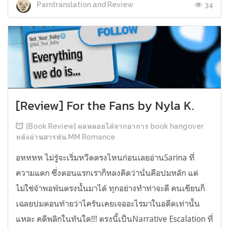
34
Parntranslation and Review
[Review] For the Fans by Nyla K.
[Book Review] ผลพลอยได้จากอาการ book hangover
หลังอ่านสารพัน MM Romance
อหหหห ไม่รู้จะเริ่มหวีดตรงไหนก่อนเลยอ่านSarina ที่
ความแตก ซึ่งตอนแรกเราก็หลงคิดว่านั่นคือปมหลัก แต่
ไม่ใช่จ้าพอพ้นตรงนั้นมาได้ ทุกอย่างทำท่าจะดี คนเขียนก็
เฉลยปมตอนท้ายว่าไครันเคยเจออะไรมาในอดีตเท่านั้น
แหละ คดีพลิกในทันใด!!! ตรงนี้เป็นNarrative Escalation ที่