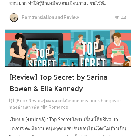
ชอบมาก ทำให้รู้สึกเหมือนคนเขียนวางแผนไว้ตั...
44
Parntranslation and Review
[Review] Top Secret by Sarina
Bowen & Elle Kennedy
[Book Review] ผลพลอยได้จากอาการ book hangover
หลังอ่านสารพัน MM Romance
เรื่องย่อ (+สปอยล์) : Top Secret โทรปเรื่องนี้คือRival to
Lovers ค่ะ มีความหนุ่มๆคุยแซ่บกันออนไลน์โดยไม่รู้ว่าเป็น