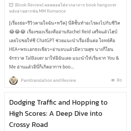
[Book Review] ผลพลอยได้จากอาการ book hangover
หลังอ่านสารพัน MM Romance
[เรื่องย่อ+รีวิวตามใจฉัน+หวีด] นี่ดิชั้นทำอะไรลงไปกับชีวิต
😂😂😂 เรื่องของเรื่องคืออ่านRachel Reid เสร็จแล้วไฮป์
เลยไปขอให้ชี ChatGPT ช่วยแนะนำเรื่องอื่นต่อ โจทย์คือ
HEA+พระเอกธงเขียว+อ่านจบแล้วมีความสุข นางก็โยน
จักรวาล TalBauer มาให้อิฉันเลย แนะนำให้เริ่มจาก You &
Me อ่านแล้วอีนี่ก็เกิดอาการ boo...
80
Parntranslation and Review
Dodging Traffic and Hopping to
High Scores: A Deep Dive into
Crossy Road