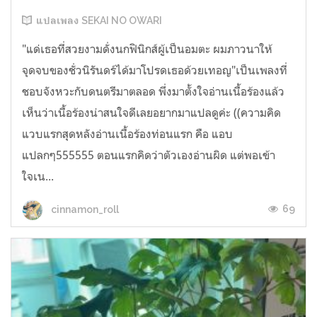
แปลเพลง SEKAI NO OWARI
"แด่เธอที่สวยงามดั่งนกฟินิกส์ผู้เป็นอมตะ ผมภาวนาให้
จุดจบของชั่วนิรันดร์ได้มาโปรดเธอด้วยเทอญ"เป็นเพลงที่
ชอบจังหวะกับดนตรีมาตลอด พึ่งมาตั้งใจอ่านเนื้อร้องแล้ว
เห็นว่าเนื้อร้องน่าสนใจดีเลยอยากมาแปลดูค่ะ ((ความคิด
แวบแรกสุดหลังอ่านเนื้อร้องท่อนแรก คือ แอบ
แปลกๆ555555 ตอนแรกคิดว่าตัวเองอ่านผิด แต่พอเข้า
ใจเน...
69
cinnamon_roll