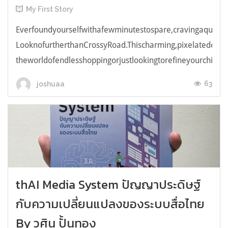
My First Story
Everfoundyourselfwithafewminutestospare,cravingaquick,e
LooknofurtherthanCrossyRoad.Thischarming,pixelatedendl
theworldofendlesshoppingorjustlookingtorefineyourchicken
63
joshuaa
thAI Media System ปัญญาประดิษฐ์
กับความเปลี่ยนแปลงของระบบสื่อไทย
By วศิน ปั้นทอง