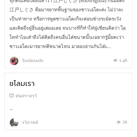
ทุกคนเคยได้ยินคำว่า 江戸しぐさ (edoshigusa) กันมั้ยคะ
江戸しぐさ คือมารยาทพื้นฐานของชาวเอโดะค่ะ ไม่ว่าจะ
เป็นท่าทาง หรือการพูดชาวเอโดะก็จะค่อนข้างระมัดระวัง
และคิดถึงผู้อื่นอยู่เสมอเลย จนบางทีก็ทำให้ผู้เขียนคิดว่า โอ
โหทำไมเค้าถึงได้คิดถึงคนอื่นได้ขนาดนี้นะอยากรู้มั้ยคะว่า
ชาวเอโดะมารยาทดีขนาดไหน มาลองอ่านกันได้เ...
1.4k
Sodasado
ชโลมเรา
ฝนปรายรวี
...
2k
รวีภาคย์