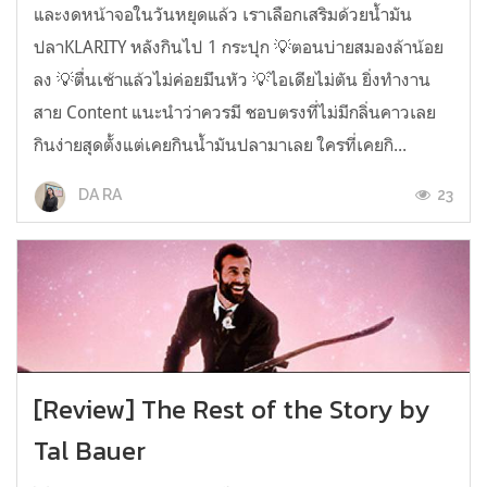
และงดหน้าจอในวันหยุดแล้ว เราเลือกเสริมด้วยน้ำมัน
ปลาKLARITY หลังกินไป 1 กระปุก 💡ตอนบ่ายสมองล้าน้อย
ลง 💡ตื่นเช้าแล้วไม่ค่อยมึนหัว 💡ไอเดียไม่ตัน ยิ่งทำงาน
สาย Content แนะนำว่าควรมี ชอบตรงที่ไม่มีกลิ่นคาวเลย
กินง่ายสุดตั้งแต่เคยกินน้ำมันปลามาเลย ใครที่เคยกิ...
23
DA RA
[Review] The Rest of the Story by
Tal Bauer