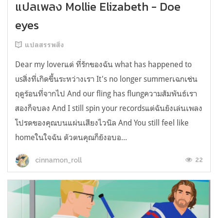
แปลเพลง Mollie Elizabeth - Doe
eyes
แปลสรรพสิ่ง
Dear my loverแด่ ที่รักของฉัน what has happened to
usสิ่งที่เกิดขึ้นระหว่างเรา It's no longer summerเฉกเช่น
ฤดูร้อนที่จากไป And our fling has flungความสัมพันธ์เรา
สองก็จบลง And I still spin your recordsแต่ฉันยังเล่นเพลง
โปรดของคุณบนแผ่นเสียงไวนิล And You still feel like
homeในใจฉัน ตัวตนคุณก็ยังอบอ...
22
cinnamon_roll