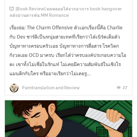
[Book Review] ผลพลอยได้จากอาการ book hangover
หลังอ่านสารพัน MM Romance
เรื่องย่อ: The Charm Offensive ตัวเอกเรื่องนี้คือ Charlie
กับ Dev ชาร์ลีเป็นหนุ่มสายเทคที่เรียกว่าได้เนิร์ดเต็มตัว
ปัญหาทางครอบครัวเอย ปัญหาทางการสื่อสาร โรควิตก
กังวลเอย OCD มาครบ เรียกได้ว่าครบองค์ประกอบความโอ
ตะ เขาทั้งไม่เชื่อในรักแท้ ไม่เคยมีความสัมพันธ์ในเชิงโร
แมนติกกับใคร หรืออาจเรียกว่าไม่เคยรู...
27
Parntranslation and Review