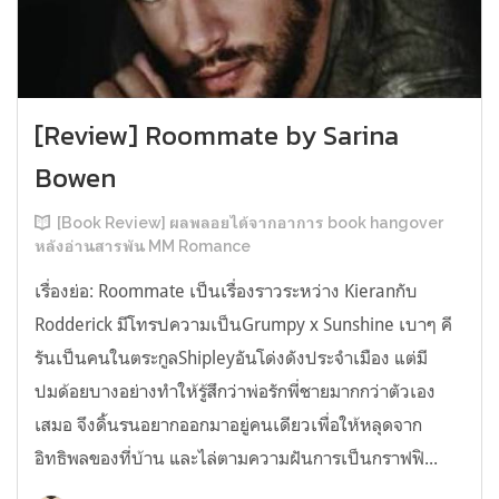
[Review] Roommate by Sarina
Bowen
[Book Review] ผลพลอยได้จากอาการ book hangover
หลังอ่านสารพัน MM Romance
เรื่องย่อ: Roommate เป็นเรื่องราวระหว่าง Kieranกับ
Rodderick มีโทรปความเป็นGrumpy x Sunshine เบาๆ คี
รันเป็นคนในตระกูลShipleyอันโด่งดังประจำเมือง แต่มี
ปมด้อยบางอย่างทำให้รู้สึกว่าพ่อรักพี่ชายมากกว่าตัวเอง
เสมอ จึงดิ้นรนอยากออกมาอยู่คนเดียวเพื่อให้หลุดจาก
อิทธิพลของที่บ้าน และไล่ตามความฝันการเป็นกราฟฟิ...