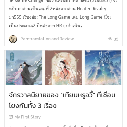
รีส์ Game Changer ของ แต่เชื่อว่าหลายคน (รวมถึงเรา) จะ
หยิบมาอ่านเป็นเล่มที่ 2หลังจากอ่าน Heated Rivalry
มา555 เรื่องย่อ: The Long Game เล่ม Long Game นี่จะ
เป็นประมาณ2 ปีหลังจาก HR จะดำเนินเ...
35
Parntranslation and Review
จักรวาลนิยายของ "เทียนหรูอวี้" ที่เชื่อม
โยงกันทั้ง 3 เรื่อง
My First Story