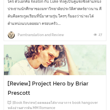
ใคร ตัวเอกคือ Keaton กับ Luke ทั้งคู่เป็นคู่แข่งชิงตำแหน่ง
ประธานนักศึกษาของมหาวิทยาลัยประวัติศาสตร์ยาวนาน คี
ตันคือตระกูลเรียนที่นี่มาสามรุ่น ใครๆ ก็มองว่าน่าจะได้
ตำแหน่งแบบลอยมา ครอบครัว...
27
Parntranslation and Review
[Review] Project Hero by Briar
Prescott
[Book Review] ผลพลอยได้จากอาการ book hangover
หลังอ่านสารพัน MM Romance