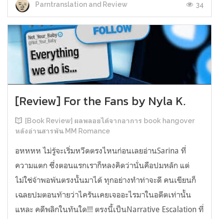
34
Parntranslation and Review
[Review] For the Fans by Nyla K.
[Book Review] ผลพลอยได้จากอาการ book hangover
หลังอ่านสารพัน MM Romance
อหหหห ไม่รู้จะเริ่มหวีดตรงไหนก่อนเลยอ่านSarina ที่
ความแตก ซึ่งตอนแรกเราก็หลงคิดว่านั่นคือปมหลัก แต่
ไม่ใช่จ้าพอพ้นตรงนั้นมาได้ ทุกอย่างทำท่าจะดี คนเขียนก็
เฉลยปมตอนท้ายว่าไครันเคยเจออะไรมาในอดีตเท่านั้น
แหละ คดีพลิกในทันใด!!! ตรงนี้เป็นNarrative Escalation ที่