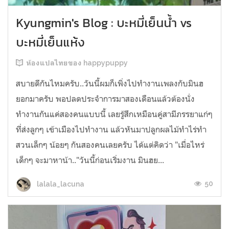
Kyungmin's Blog : บะหมี่เย็นน้ำ vs
บะหมี่เย็นแห้ง
ห้องแปลไทยของ happypuppy
สบายดีกันไหมครับ..วันนี้ผมก็เพิ่งไปทำงานเพลงกับมินฮ
ยอกมาครับ พอปลดประจำการมาสองเดือนแล้วต้องนั่ง
ทำงานกันแค่สองคนแบบนี้ เลยรู้สึกเหมือนคู่สามีภรรยาแก่ๆ
ที่ส่งลูกๆ เข้าเมืองไปทำงาน แล้วหันมาปลูกผลไม้ทำไร่ทำ
สวนเล็กๆ น้อยๆ กันสองคนเลยครับ ได้แต่คิดว่า "เมื่อไหร่
เด็กๆ จะมาหาน้า.."วันนี้ก่อนเริ่มงาน มินฮย...
50
lalala_lacuna