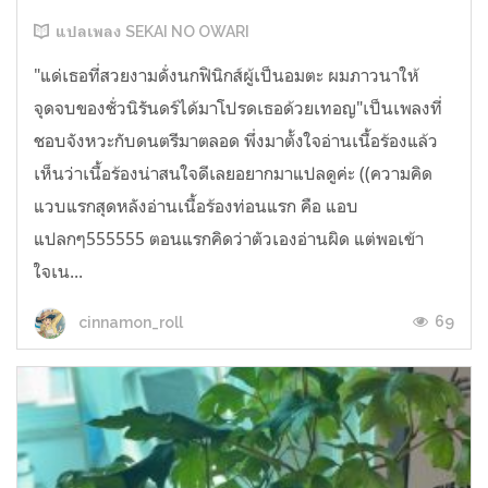
แปลเพลง SEKAI NO OWARI
"แด่เธอที่สวยงามดั่งนกฟินิกส์ผู้เป็นอมตะ ผมภาวนาให้
จุดจบของชั่วนิรันดร์ได้มาโปรดเธอด้วยเทอญ"เป็นเพลงที่
ชอบจังหวะกับดนตรีมาตลอด พึ่งมาตั้งใจอ่านเนื้อร้องแล้ว
เห็นว่าเนื้อร้องน่าสนใจดีเลยอยากมาแปลดูค่ะ ((ความคิด
แวบแรกสุดหลังอ่านเนื้อร้องท่อนแรก คือ แอบ
แปลกๆ555555 ตอนแรกคิดว่าตัวเองอ่านผิด แต่พอเข้า
ใจเน...
69
cinnamon_roll