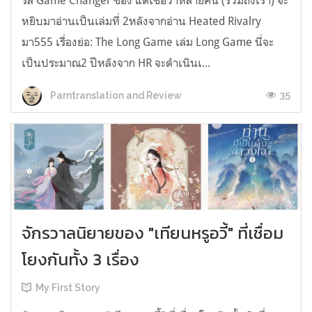
รีส์ Game Changer ของ แต่เชื่อว่าหลายคน (รวมถึงเรา) จะ
หยิบมาอ่านเป็นเล่มที่ 2หลังจากอ่าน Heated Rivalry
มา555 เรื่องย่อ: The Long Game เล่ม Long Game นี่จะ
เป็นประมาณ2 ปีหลังจาก HR จะดำเนินเ...
35
Parntranslation and Review
จักรวาลนิยายของ "เทียนหรูอวี้" ที่เชื่อม
โยงกันทั้ง 3 เรื่อง
My First Story