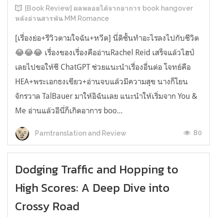
[Book Review] ผลพลอยได้จากอาการ book hangover
หลังอ่านสารพัน MM Romance
[เรื่องย่อ+รีวิวตามใจฉัน+หวีด] นี่ดิชั้นทำอะไรลงไปกับชีวิต
😂😂😂 เรื่องของเรื่องคืออ่านRachel Reid เสร็จแล้วไฮป์
เลยไปขอให้ชี ChatGPT ช่วยแนะนำเรื่องอื่นต่อ โจทย์คือ
HEA+พระเอกธงเขียว+อ่านจบแล้วมีความสุข นางก็โยน
จักรวาล TalBauer มาให้อิฉันเลย แนะนำให้เริ่มจาก You &
Me อ่านแล้วอีนี่ก็เกิดอาการ boo...
80
Parntranslation and Review
Dodging Traffic and Hopping to
High Scores: A Deep Dive into
Crossy Road