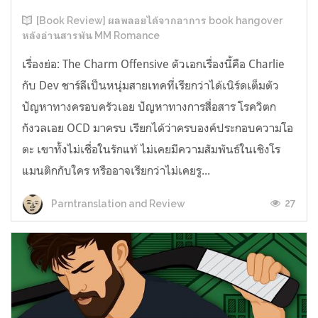
[Book Review] ผลพลอยได้จากอาการ book hangover
หลังอ่านสารพัน MM Romance
เรื่องย่อ: The Charm Offensive ตัวเอกเรื่องนี้คือ Charlie
กับ Dev ชาร์ลีเป็นหนุ่มสายเทคที่เรียกว่าได้เนิร์ดเต็มตัว
ปัญหาทางครอบครัวเอย ปัญหาทางการสื่อสาร โรควิตก
กังวลเอย OCD มาครบ เรียกได้ว่าครบองค์ประกอบความโอ
ตะ เขาทั้งไม่เชื่อในรักแท้ ไม่เคยมีความสัมพันธ์ในเชิงโร
แมนติกกับใคร หรืออาจเรียกว่าไม่เคยรู...
27
Parntranslation and Review