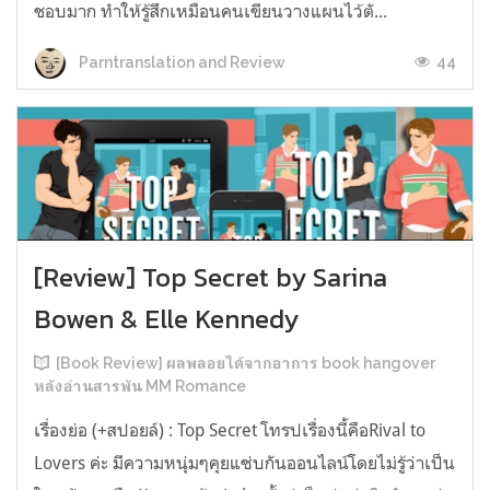
ชอบมาก ทำให้รู้สึกเหมือนคนเขียนวางแผนไว้ตั...
44
Parntranslation and Review
[Review] Top Secret by Sarina
Bowen & Elle Kennedy
[Book Review] ผลพลอยได้จากอาการ book hangover
หลังอ่านสารพัน MM Romance
เรื่องย่อ (+สปอยล์) : Top Secret โทรปเรื่องนี้คือRival to
Lovers ค่ะ มีความหนุ่มๆคุยแซ่บกันออนไลน์โดยไม่รู้ว่าเป็น