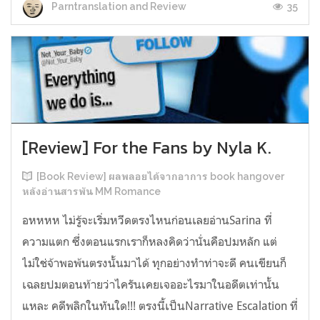
35
Parntranslation and Review
[Review] For the Fans by Nyla K.
[Book Review] ผลพลอยได้จากอาการ book hangover
หลังอ่านสารพัน MM Romance
อหหหห ไม่รู้จะเริ่มหวีดตรงไหนก่อนเลยอ่านSarina ที่
ความแตก ซึ่งตอนแรกเราก็หลงคิดว่านั่นคือปมหลัก แต่
ไม่ใช่จ้าพอพ้นตรงนั้นมาได้ ทุกอย่างทำท่าจะดี คนเขียนก็
เฉลยปมตอนท้ายว่าไครันเคยเจออะไรมาในอดีตเท่านั้น
แหละ คดีพลิกในทันใด!!! ตรงนี้เป็นNarrative Escalation ที่