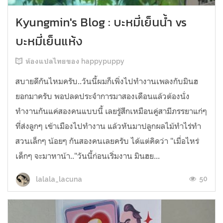
Kyungmin's Blog : บะหมี่เย็นน้ำ vs
บะหมี่เย็นแห้ง
ห้องแปลไทยของ happypuppy
สบายดีกันไหมครับ..วันนี้ผมก็เพิ่งไปทำงานเพลงกับมินฮ
ยอกมาครับ พอปลดประจำการมาสองเดือนแล้วต้องนั่ง
ทำงานกันแค่สองคนแบบนี้ เลยรู้สึกเหมือนคู่สามีภรรยาแก่ๆ
ที่ส่งลูกๆ เข้าเมืองไปทำงาน แล้วหันมาปลูกผลไม้ทำไร่ทำ
สวนเล็กๆ น้อยๆ กันสองคนเลยครับ ได้แต่คิดว่า "เมื่อไหร่
เด็กๆ จะมาหาน้า.."วันนี้ก่อนเริ่มงาน มินฮย...
50
lalala_lacuna