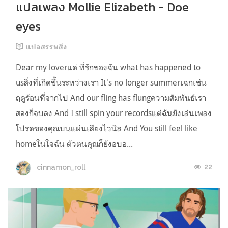
แปลเพลง Mollie Elizabeth - Doe
eyes
แปลสรรพสิ่ง
Dear my loverแด่ ที่รักของฉัน what has happened to
usสิ่งที่เกิดขึ้นระหว่างเรา It's no longer summerเฉกเช่น
ฤดูร้อนที่จากไป And our fling has flungความสัมพันธ์เรา
สองก็จบลง And I still spin your recordsแต่ฉันยังเล่นเพลง
โปรดของคุณบนแผ่นเสียงไวนิล And You still feel like
homeในใจฉัน ตัวตนคุณก็ยังอบอ...
22
cinnamon_roll