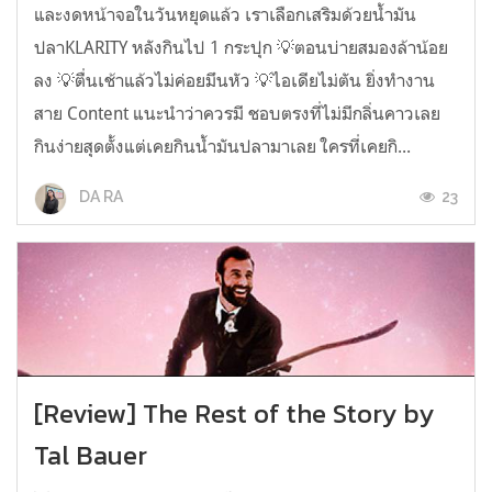
และงดหน้าจอในวันหยุดแล้ว เราเลือกเสริมด้วยน้ำมัน
ปลาKLARITY หลังกินไป 1 กระปุก 💡ตอนบ่ายสมองล้าน้อย
ลง 💡ตื่นเช้าแล้วไม่ค่อยมึนหัว 💡ไอเดียไม่ตัน ยิ่งทำงาน
สาย Content แนะนำว่าควรมี ชอบตรงที่ไม่มีกลิ่นคาวเลย
กินง่ายสุดตั้งแต่เคยกินน้ำมันปลามาเลย ใครที่เคยกิ...
23
DA RA
[Review] The Rest of the Story by
Tal Bauer