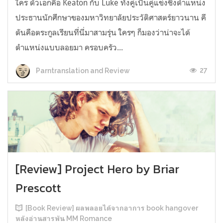
ใคร ตัวเอกคือ Keaton กับ Luke ทั้งคู่เป็นคู่แข่งชิงตำแหน่ง
ประธานนักศึกษาของมหาวิทยาลัยประวัติศาสตร์ยาวนาน คี
ตันคือตระกูลเรียนที่นี่มาสามรุ่น ใครๆ ก็มองว่าน่าจะได้
ตำแหน่งแบบลอยมา ครอบครัว...
27
Parntranslation and Review
[Review] Project Hero by Briar
Prescott
[Book Review] ผลพลอยได้จากอาการ book hangover
หลังอ่านสารพัน MM Romance