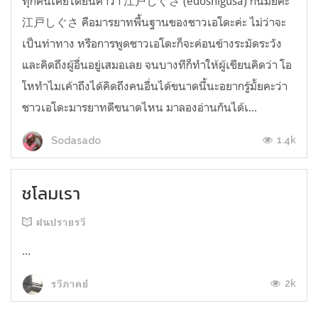
ทุกคนเคยได้ยินคำว่า 江戸しぐさ (edoshigusa) กันมั้ยคะ
江戸しぐさ คือมารยาทพื้นฐานของชาวเอโดะค่ะ ไม่ว่าจะ
เป็นท่าทาง หรือการพูดชาวเอโดะก็จะค่อนข้างระมัดระวัง
และคิดถึงผู้อื่นอยู่เสมอเลย จนบางทีก็ทำให้ผู้เขียนคิดว่า โอ
โหทำไมเค้าถึงได้คิดถึงคนอื่นได้ขนาดนี้นะอยากรู้มั้ยคะว่า
ชาวเอโดะมารยาทดีขนาดไหน มาลองอ่านกันได้เ...
1.4k
Sodasado
ชโลมเรา
ฝนปรายรวี
...
2k
รวีภาคย์