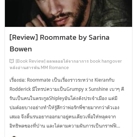
[Review] Roommate by Sarina
Bowen
[Book Review] ผลพลอยได้จากอาการ book hangover
หลังอ่านสารพัน MM Romance
เรื่องย่อ: Roommate เป็นเรื่องราวระหว่าง Kieranกับ
Rodderick มีโทรปความเป็นGrumpy x Sunshine เบาๆ คี
รันเป็นคนในตระกูลShipleyอันโด่งดังประจำเมือง แต่มี
ปมด้อยบางอย่างทำให้รู้สึกว่าพ่อรักพี่ชายมากกว่าตัวเอง
เสมอ จึงดิ้นรนอยากออกมาอยู่คนเดียวเพื่อให้หลุดจาก
อิทธิพลของที่บ้าน และไล่ตามความฝันการเป็นกราฟฟิ...