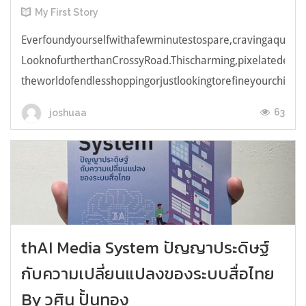
My First Story
Everfoundyourselfwithafewminutestospare,cravingaquick,e
LooknofurtherthanCrossyRoad.Thischarming,pixelatedendl
theworldofendlesshoppingorjustlookingtorefineyourchicken
63
joshuaa
thAI Media System ปัญญาประดิษฐ์
กับความเปลี่ยนแปลงของระบบสื่อไทย
By วศิน ปั้นทอง