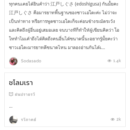
ทุกคนเคยได้ยินคำว่า 江戸しぐさ (edoshigusa) กันมั้ยคะ
江戸しぐさ คือมารยาทพื้นฐานของชาวเอโดะค่ะ ไม่ว่าจะ
เป็นท่าทาง หรือการพูดชาวเอโดะก็จะค่อนข้างระมัดระวัง
และคิดถึงผู้อื่นอยู่เสมอเลย จนบางทีก็ทำให้ผู้เขียนคิดว่า โอ
โหทำไมเค้าถึงได้คิดถึงคนอื่นได้ขนาดนี้นะอยากรู้มั้ยคะว่า
ชาวเอโดะมารยาทดีขนาดไหน มาลองอ่านกันได้เ...
1.4k
Sodasado
ชโลมเรา
ฝนปรายรวี
...
2k
รวีภาคย์