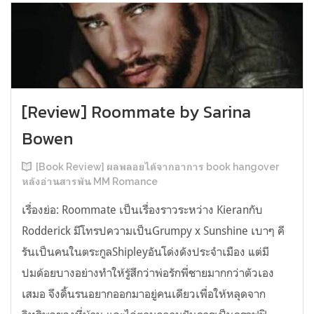
[Review] Roommate by Sarina
Bowen
[Book Review] ผลพลอยได้จากอาการ book hangover
หลังอ่านสารพัน MM Romance
เรื่องย่อ: Roommate เป็นเรื่องราวระหว่าง Kieranกับ
Rodderick มีโทรปความเป็นGrumpy x Sunshine เบาๆ คี
รันเป็นคนในตระกูลShipleyอันโด่งดังประจำเมือง แต่มี
ปมด้อยบางอย่างทำให้รู้สึกว่าพ่อรักพี่ชายมากกว่าตัวเอง
เสมอ จึงดิ้นรนอยากออกมาอยู่คนเดียวเพื่อให้หลุดจาก