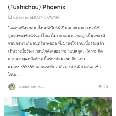
(Fushichou) Phoenix
แปลเพลง SEKAI NO OWARI
"แด่เธอที่สวยงามดั่งนกฟินิกส์ผู้เป็นอมตะ ผมภาวนาให้
จุดจบของชั่วนิรันดร์ได้มาโปรดเธอด้วยเทอญ"เป็นเพลงที่
ชอบจังหวะกับดนตรีมาตลอด พึ่งมาตั้งใจอ่านเนื้อร้องแล้ว
เห็นว่าเนื้อร้องน่าสนใจดีเลยอยากมาแปลดูค่ะ ((ความคิด
แวบแรกสุดหลังอ่านเนื้อร้องท่อนแรก คือ แอบ
แปลกๆ555555 ตอนแรกคิดว่าตัวเองอ่านผิด แต่พอเข้า
ใจเน...
69
cinnamon_roll