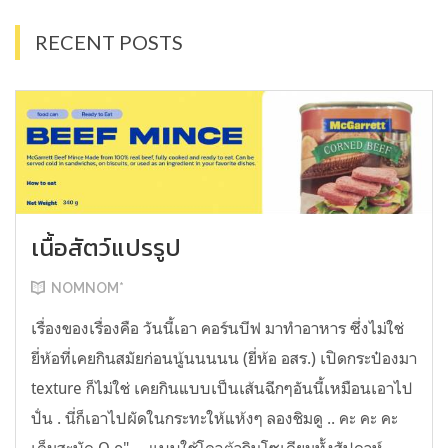
RECENT POSTS
เนื้อสัตว์แปรรูป
NOMNOM*
เรื่องของเรื่องคือ วันนี้เอา คอร์นบีฟ มาทำอาหาร ซึ่งไม่ใช่
ยี่ห้อที่เคยกินสมัยก่อนนู้นนนนน (ยี่ห้อ อสร.) เปิดกระป๋องมา
texture ก็ไม่ใช่ เคยกินแบบเป็นเส้นฉีกๆอันนี้เหมือนเอาไป
ปั่น . นี่ก็เอาไปผัดในกระทะให้แห้งๆ ลองชิมดู .. คะ คะ คะ
เค็มสะบัด O o" ... แบบใช้โควต้ากินโซเดียมทั้งสัปดาห์