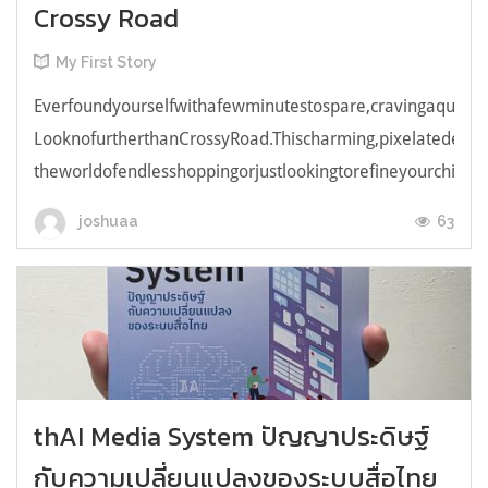
Crossy Road
My First Story
Everfoundyourselfwithafewminutestospare,cravingaquick,e
LooknofurtherthanCrossyRoad.Thischarming,pixelatedendl
theworldofendlesshoppingorjustlookingtorefineyourchicken
63
joshuaa
thAI Media System ปัญญาประดิษฐ์
กับความเปลี่ยนแปลงของระบบสื่อไทย