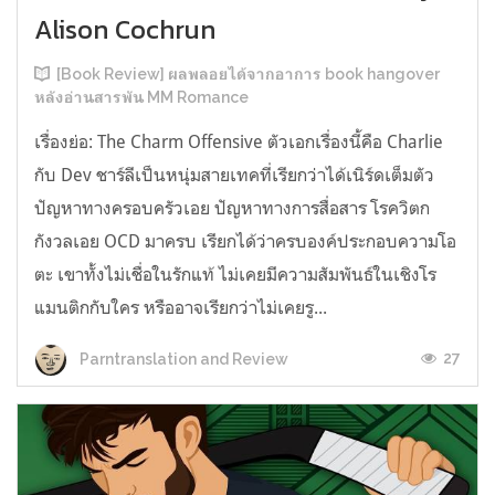
Alison Cochrun
[Book Review] ผลพลอยได้จากอาการ book hangover
หลังอ่านสารพัน MM Romance
เรื่องย่อ: The Charm Offensive ตัวเอกเรื่องนี้คือ Charlie
กับ Dev ชาร์ลีเป็นหนุ่มสายเทคที่เรียกว่าได้เนิร์ดเต็มตัว
ปัญหาทางครอบครัวเอย ปัญหาทางการสื่อสาร โรควิตก
กังวลเอย OCD มาครบ เรียกได้ว่าครบองค์ประกอบความโอ
ตะ เขาทั้งไม่เชื่อในรักแท้ ไม่เคยมีความสัมพันธ์ในเชิงโร
แมนติกกับใคร หรืออาจเรียกว่าไม่เคยรู...
27
Parntranslation and Review