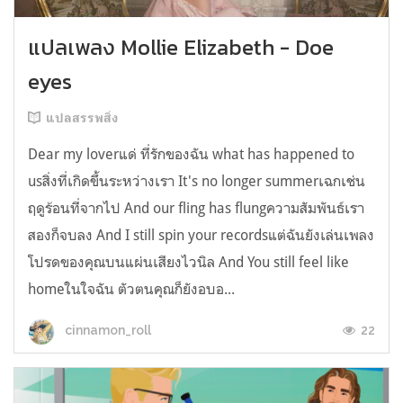
แปลเพลง Mollie Elizabeth - Doe
eyes
แปลสรรพสิ่ง
Dear my loverแด่ ที่รักของฉัน what has happened to
usสิ่งที่เกิดขึ้นระหว่างเรา It's no longer summerเฉกเช่น
ฤดูร้อนที่จากไป And our fling has flungความสัมพันธ์เรา
สองก็จบลง And I still spin your recordsแต่ฉันยังเล่นเพลง
โปรดของคุณบนแผ่นเสียงไวนิล And You still feel like
homeในใจฉัน ตัวตนคุณก็ยังอบอ...
22
cinnamon_roll