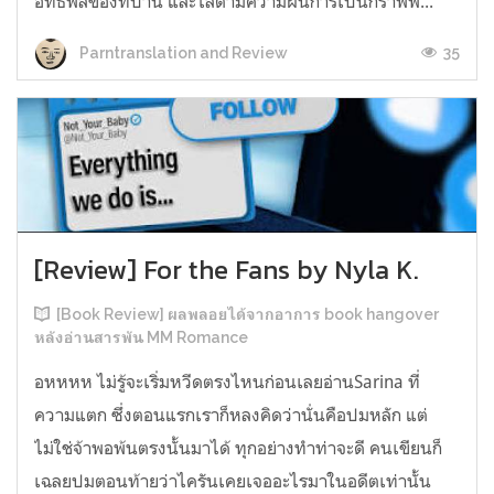
อิทธิพลของที่บ้าน และไล่ตามความฝันการเป็นกราฟฟิ...
35
Parntranslation and Review
[Review] For the Fans by Nyla K.
[Book Review] ผลพลอยได้จากอาการ book hangover
หลังอ่านสารพัน MM Romance
อหหหห ไม่รู้จะเริ่มหวีดตรงไหนก่อนเลยอ่านSarina ที่
ความแตก ซึ่งตอนแรกเราก็หลงคิดว่านั่นคือปมหลัก แต่
ไม่ใช่จ้าพอพ้นตรงนั้นมาได้ ทุกอย่างทำท่าจะดี คนเขียนก็
เฉลยปมตอนท้ายว่าไครันเคยเจออะไรมาในอดีตเท่านั้น