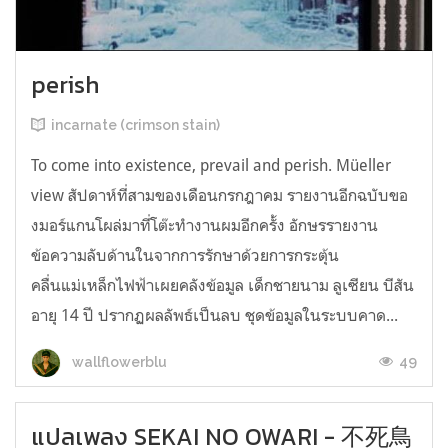
perish
incarnate (crimson stain)
To come into existence, prevail and perish. Müeller
view สัปดาห์ที่สามของเดือนกรกฎาคม รายงานอีกฉบับขอ
งมอร์แกนโผล่มาที่โต๊ะทำงานผมอีกครั้ง อักษรรายงาน
ข้อความลับด้านในจากการรักษาด้วยการกระตุ้น
คลื่นแม่เหล็กไฟฟ้าเผยคลังข้อมูล เด็กชายนาม ลูเซียน บีสัน
อายุ 14 ปี ปรากฏผลลัพธ์เป็นลบ ชุดข้อมูลในระบบคาด...
49
wallflowerblu
แปลเพลง SEKAI NO OWARI - 不死鳥