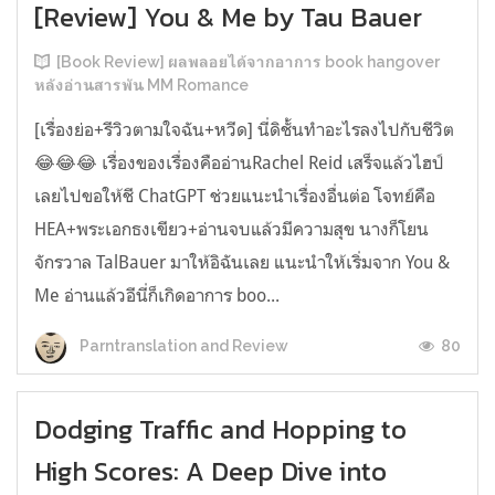
[Review] You & Me by Tau Bauer
[Book Review] ผลพลอยได้จากอาการ book hangover
หลังอ่านสารพัน MM Romance
[เรื่องย่อ+รีวิวตามใจฉัน+หวีด] นี่ดิชั้นทำอะไรลงไปกับชีวิต
😂😂😂 เรื่องของเรื่องคืออ่านRachel Reid เสร็จแล้วไฮป์
เลยไปขอให้ชี ChatGPT ช่วยแนะนำเรื่องอื่นต่อ โจทย์คือ
HEA+พระเอกธงเขียว+อ่านจบแล้วมีความสุข นางก็โยน
จักรวาล TalBauer มาให้อิฉันเลย แนะนำให้เริ่มจาก You &
Me อ่านแล้วอีนี่ก็เกิดอาการ boo...
80
Parntranslation and Review
Dodging Traffic and Hopping to
High Scores: A Deep Dive into