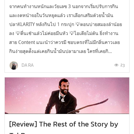
จากคนทำงานหนักและวัยเลข 3 นอกจากเริ่มปรับการกิน
และงดหน้าจอในวันหยุดแล้ว เราเลือกเสริมด้วยน้ำมัน
ปลาKLARITY หลังกินไป 1 กระปุก 💡ตอนบ่ายสมองล้าน้อย
ลง 💡ตื่นเช้าแล้วไม่ค่อยมึนหัว 💡ไอเดียไม่ตัน ยิ่งทำงาน
สาย Content แนะนำว่าควรมี ชอบตรงที่ไม่มีกลิ่นคาวเลย
กินง่ายสุดตั้งแต่เคยกินน้ำมันปลามาเลย ใครที่เคยกิ...
23
DA RA
[Review] The Rest of the Story by