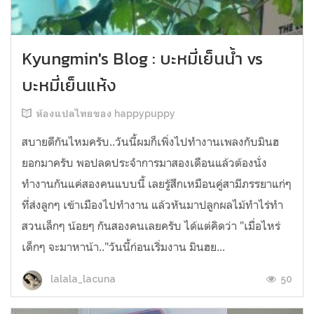
Kyungmin's Blog : บะหมี่เย็นน้ำ vs
บะหมี่เย็นแห้ง
ห้องแปลไทยของ happypuppy
สบายดีกันไหมครับ..วันนี้ผมก็เพิ่งไปทำงานเพลงกับมินฮ
ยอกมาครับ พอปลดประจำการมาสองเดือนแล้วต้องนั่ง
ทำงานกันแค่สองคนแบบนี้ เลยรู้สึกเหมือนคู่สามีภรรยาแก่ๆ
ที่ส่งลูกๆ เข้าเมืองไปทำงาน แล้วหันมาปลูกผลไม้ทำไร่ทำ
สวนเล็กๆ น้อยๆ กันสองคนเลยครับ ได้แต่คิดว่า "เมื่อไหร่
เด็กๆ จะมาหาน้า.."วันนี้ก่อนเริ่มงาน มินฮย...
50
lalala_lacuna