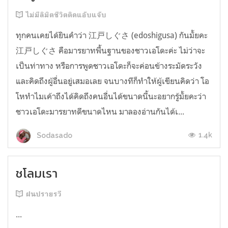
ไม่มีลิมิตชีวิตติดแอ๊บแจ๊บ
ทุกคนเคยได้ยินคำว่า 江戸しぐさ (edoshigusa) กันมั้ยคะ
江戸しぐさ คือมารยาทพื้นฐานของชาวเอโดะค่ะ ไม่ว่าจะ
เป็นท่าทาง หรือการพูดชาวเอโดะก็จะค่อนข้างระมัดระวัง
และคิดถึงผู้อื่นอยู่เสมอเลย จนบางทีก็ทำให้ผู้เขียนคิดว่า โอ
โหทำไมเค้าถึงได้คิดถึงคนอื่นได้ขนาดนี้นะอยากรู้มั้ยคะว่า
ชาวเอโดะมารยาทดีขนาดไหน มาลองอ่านกันได้เ...
1.4k
Sodasado
ชโลมเรา
ฝนปรายรวี
...