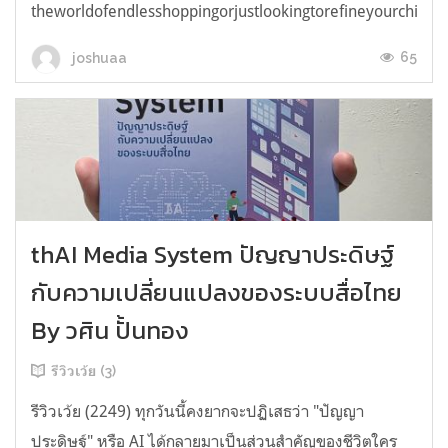
theworldofendlesshoppingorjustlookingtorefineyourchicken
65
joshuaa
thAI Media System ปัญญาประดิษฐ์
กับความเปลี่ยนแปลงของระบบสื่อไทย
By วศิน ปั้นทอง
รีวิวเว้ย (3)
รีวิวเว้ย (2249) ทุกวันนี้คงยากจะปฏิเสธว่า "ปัญญา
ประดิษฐ์" หรือ AI ได้กลายมาเป็นส่วนสำคัญของชีวิตใคร