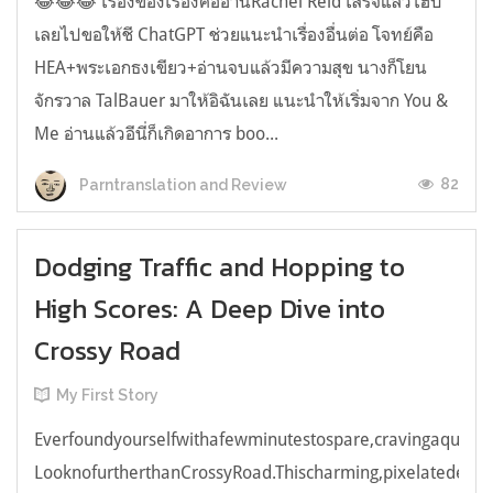
😂😂😂 เรื่องของเรื่องคืออ่านRachel Reid เสร็จแล้วไฮป์
เลยไปขอให้ชี ChatGPT ช่วยแนะนำเรื่องอื่นต่อ โจทย์คือ
HEA+พระเอกธงเขียว+อ่านจบแล้วมีความสุข นางก็โยน
จักรวาล TalBauer มาให้อิฉันเลย แนะนำให้เริ่มจาก You &
Me อ่านแล้วอีนี่ก็เกิดอาการ boo...
82
Parntranslation and Review
Dodging Traffic and Hopping to
High Scores: A Deep Dive into
Crossy Road
My First Story
Everfoundyourselfwithafewminutestospare,cravingaquick,e
LooknofurtherthanCrossyRoad.Thischarming,pixelatedendl