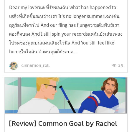
Dear my loverแด่ ที่รักของฉัน what has happened to
usสิ่งที่เกิดขึ้นระหว่างเรา It's no longer summerเฉกเช่น
ฤดูร้อนที่จากไป And our fling has flungความสัมพันธ์เรา
สองก็จบลง And I still spin your recordsแต่ฉันยังเล่นเพลง
โปรดของคุณบนแผ่นเสียงไวนิล And You still feel like
homeในใจฉัน ตัวตนคุณก็ยังอบอ...
25
cinnamon_roll
[Review] Common Goal by Rachel