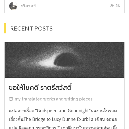
2k
รวีภาคย์
RECENT POSTS
ขอให้โชคดี ราตรีสวัสดิ์
my translated works and writing pieces
แปลจากเรื่อง “Godspeed and Goodnight”ผลงานในรวม
เรื่องสั้นThe Bridge to Lucy Dunne Exurb1a เขียน จอนอ
แปล Reven บรรณาธิการ * เขาตื่นมาในสภาพล่อนจ้อน ลิ้น