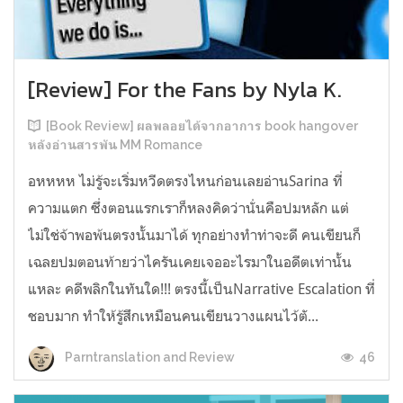
[Review] For the Fans by Nyla K.
[Book Review] ผลพลอยได้จากอาการ book hangover
หลังอ่านสารพัน MM Romance
อหหหห ไม่รู้จะเริ่มหวีดตรงไหนก่อนเลยอ่านSarina ที่
ความแตก ซึ่งตอนแรกเราก็หลงคิดว่านั่นคือปมหลัก แต่
ไม่ใช่จ้าพอพ้นตรงนั้นมาได้ ทุกอย่างทำท่าจะดี คนเขียนก็
เฉลยปมตอนท้ายว่าไครันเคยเจออะไรมาในอดีตเท่านั้น
แหละ คดีพลิกในทันใด!!! ตรงนี้เป็นNarrative Escalation ที่
ชอบมาก ทำให้รู้สึกเหมือนคนเขียนวางแผนไว้ตั...
46
Parntranslation and Review