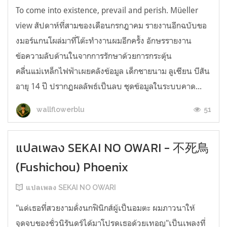
To come into existence, prevail and perish. Müeller
view สัปดาห์ที่สามของเดือนกรกฎาคม รายงานอีกฉบับขอ
งมอร์แกนโผล่มาที่โต๊ะทำงานผมอีกครั้ง อักษรรายงาน
ข้อความลับด้านในจากการรักษาด้วยการกระตุ้น
คลื่นแม่เหล็กไฟฟ้าเผยคลังข้อมูล เด็กชายนาม ลูเซียน บีสัน
อายุ 14 ปี ปรากฏผลลัพธ์เป็นลบ ชุดข้อมูลในระบบคาด...
51
wallflowerblu
แปลเพลง SEKAI NO OWARI - 不死鳥
(Fushichou) Phoenix
แปลเพลง SEKAI NO OWARI
"แด่เธอที่สวยงามดั่งนกฟินิกส์ผู้เป็นอมตะ ผมภาวนาให้
จุดจบของชั่วนิรันดร์ได้มาโปรดเธอด้วยเทอญ"เป็นเพลงที่