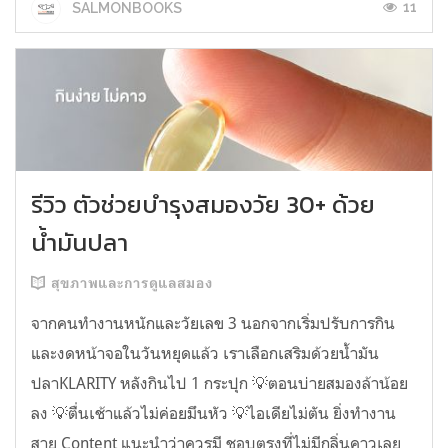
11
SALMONBOOKS
รีวิว ตัวช่วยบำรุงสมองวัย 30+ ด้วย
น้ำมันปลา
สุขภาพและการดูแลสมอง
จากคนทำงานหนักและวัยเลข 3 นอกจากเริ่มปรับการกิน
และงดหน้าจอในวันหยุดแล้ว เราเลือกเสริมด้วยน้ำมัน
ปลาKLARITY หลังกินไป 1 กระปุก 💡ตอนบ่ายสมองล้าน้อย
ลง 💡ตื่นเช้าแล้วไม่ค่อยมึนหัว 💡ไอเดียไม่ตัน ยิ่งทำงาน
สาย Content แนะนำว่าควรมี ชอบตรงที่ไม่มีกลิ่นคาวเลย