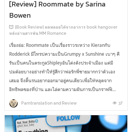
[Review] Roommate by Sarina
Bowen
[Book Review] ผลพลอยได้จากอาการ book hangover
หลังอ่านสารพัน MM Romance
เรื่องย่อ: Roommate เป็นเรื่องราวระหว่าง Kieranกับ
Rodderick มีโทรปความเป็นGrumpy x Sunshine เบาๆ คี
รันเป็นคนในตระกูลShipleyอันโด่งดังประจำเมือง แต่มี
ปมด้อยบางอย่างทำให้รู้สึกว่าพ่อรักพี่ชายมากกว่าตัวเอง
เสมอ จึงดิ้นรนอยากออกมาอยู่คนเดียวเพื่อให้หลุดจาก
อิทธิพลของที่บ้าน และไล่ตามความฝันการเป็นกราฟฟิ...
37
Parntranslation and Review