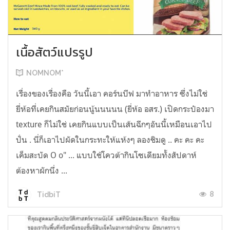
เนื้อสัตว์แปรรูป
NOMNOM*
เรื่องของเรื่องคือ วันนี้เอา คอร์นบีฟ มาทำอาหาร ซึ่งไม่ใช่
ยี่ห้อที่เคยกินสมัยก่อนนู้นนนนน (ยี่ห้อ อสร.) เปิดกระป๋องมา
texture ก็ไม่ใช่ เคยกินแบบเป็นเส้นฉีกๆอันนี้เหมือนเอาไป
ปั่น . นี่ก็เอาไปผัดในกระทะให้แห้งๆ ลองชิมดู .. คะ คะ คะ
เค็มสะบัด O o" ... แบบใช้โควต้ากินโซเดียมทั้งสัปดาห์
ต้องหาผักนึ่ง ...
8
TidbiT