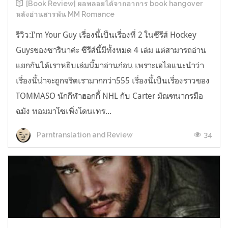
[Book Review] ผลพลอยได้จากอาการ book hangover
หลังอ่านสารพัน MM Romance
รีวิว:I'm Your Guy เรื่องนี้เป็นเรื่องที่ 2 ในซีรีส์ Hockey
Guysของซารินาค่ะ ซีรีส์นี้มีทั้งหมด 4 เล่ม แต่สามารถอ่าน
แยกกันได้เราหยิบเล่มนี้มาอ่านก่อน เพราะเอไอแนะนำว่า
เรื่องนี้น่าจะถูกจริตเรามากกว่า555 เรื่องนี้เป็นเรื่องราวของ
TOMMASO นักกีฬาฮอกกี้ NHL กับ Carter มัณฑนากรมือ
ฉมัง ทอมมาโซเพิ่งโดนเทร...
34
Parntranslation and Review