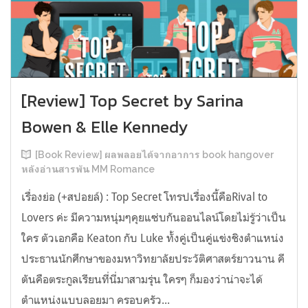
[Review] Top Secret by Sarina
Bowen & Elle Kennedy
[Book Review] ผลพลอยได้จากอาการ book hangover
หลังอ่านสารพัน MM Romance
เรื่องย่อ (+สปอยล์) : Top Secret โทรปเรื่องนี้คือRival to
Lovers ค่ะ มีความหนุ่มๆคุยแซ่บกันออนไลน์โดยไม่รู้ว่าเป็น
ใคร ตัวเอกคือ Keaton กับ Luke ทั้งคู่เป็นคู่แข่งชิงตำแหน่ง
ประธานนักศึกษาของมหาวิทยาลัยประวัติศาสตร์ยาวนาน คี
ตันคือตระกูลเรียนที่นี่มาสามรุ่น ใครๆ ก็มองว่าน่าจะได้
ตำแหน่งแบบลอยมา ครอบครัว...