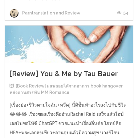
54
Parntranslation and Review
[Review] You & Me by Tau Bauer
[Book Review] ผลพลอยได้จากอาการ book hangover
หลังอ่านสารพัน MM Romance
[เรื่องย่อ+รีวิวตามใจฉัน+หวีด] นี่ดิชั้นทำอะไรลงไปกับชีวิต
😂😂😂 เรื่องของเรื่องคืออ่านRachel Reid เสร็จแล้วไฮป์
เลยไปขอให้ชี ChatGPT ช่วยแนะนำเรื่องอื่นต่อ โจทย์คือ
HEA+พระเอกธงเขียว+อ่านจบแล้วมีความสุข นางก็โยน