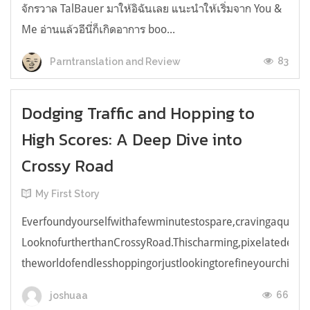
จักรวาล TalBauer มาให้อิฉันเลย แนะนำให้เริ่มจาก You &
Me อ่านแล้วอีนี่ก็เกิดอาการ boo...
83
Parntranslation and Review
Dodging Traffic and Hopping to
High Scores: A Deep Dive into
Crossy Road
My First Story
Everfoundyourselfwithafewminutestospare,cravingaquick,e
LooknofurtherthanCrossyRoad.Thischarming,pixelatedendl
theworldofendlesshoppingorjustlookingtorefineyourchicken
66
joshuaa