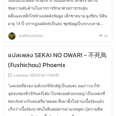
งมอร์แกนโผล่มาที่โต๊ะทำงานผมอีกครั้ง อักษรรายงาน
ข้อความลับด้านในจากการรักษาด้วยการกระตุ้น
คลื่นแม่เหล็กไฟฟ้าเผยคลังข้อมูล เด็กชายนาม ลูเซียน บีสัน
อายุ 14 ปี ปรากฏผลลัพธ์เป็นลบ ชุดข้อมูลในระบบคาด...
51
wallflowerblu
แปลเพลง SEKAI NO OWARI - 不死鳥
(Fushichou) Phoenix
แปลเพลง SEKAI NO OWARI
"แด่เธอที่สวยงามดั่งนกฟินิกส์ผู้เป็นอมตะ ผมภาวนาให้
จุดจบของชั่วนิรันดร์ได้มาโปรดเธอด้วยเทอญ"เป็นเพลงที่
ชอบจังหวะกับดนตรีมาตลอด พึ่งมาตั้งใจอ่านเนื้อร้องแล้ว
เห็นว่าเนื้อร้องน่าสนใจดีเลยอยากมาแปลดูค่ะ ((ความคิด