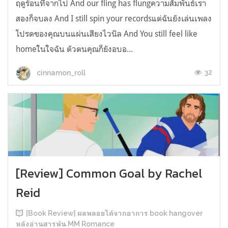
ฤดูร้อนที่จากไป And our fling has flungความสัมพันธ์เรา
สองก็จบลง And I still spin your recordsแต่ฉันยังเล่นเพลง
โปรดของคุณบนแผ่นเสียงไวนิล And You still feel like
homeในใจฉัน ตัวตนคุณก็ยังอบอ...
32
cinnamon_roll
[Review] Common Goal by Rachel
Reid
[Book Review] ผลพลอยได้จากอาการ book hangover
หลังอ่านสารพัน MM Romance