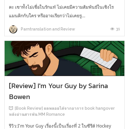
ตะ เขาทั้งไม่เชื่อในรักแท้ ไม่เคยมีความสัมพันธ์ในเชิงโร
แมนติกกับใคร หรืออาจเรียกว่าไม่เคยรู...
31
Parntranslation and Review
[Review] I'm Your Guy by Sarina
Bowen
[Book Review] ผลพลอยได้จากอาการ book hangover
หลังอ่านสารพัน MM Romance
รีวิว:I'm Your Guy เรื่องนี้เป็นเรื่องที่ 2 ในซีรีส์ Hockey