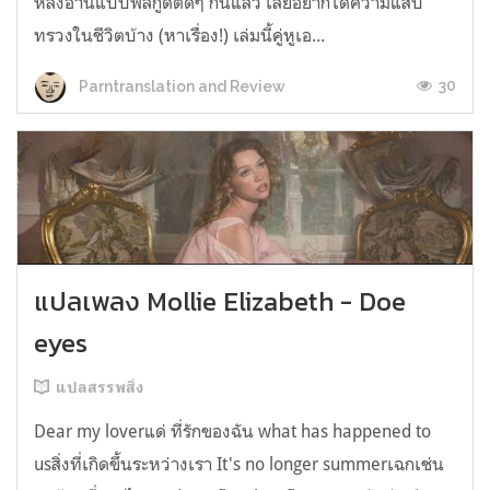
หลังอ่านแบบฟีลกู้ดติดๆ กันแล้ว เลยอยากได้ความแสบ
ทรวงในชีวิตบ้าง (หาเรื่อง!) เล่มนี้คู่หูเอ...
30
Parntranslation and Review
แปลเพลง Mollie Elizabeth - Doe
eyes
แปลสรรพสิ่ง
Dear my loverแด่ ที่รักของฉัน what has happened to
usสิ่งที่เกิดขึ้นระหว่างเรา It's no longer summerเฉกเช่น