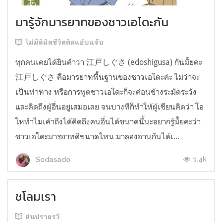
มารู้จักมารยาทของชาวเอโดะกัน
ไม่มีลิมิตชีวิตติดแอ๊บแจ๊บ
ทุกคนเคยได้ยินคำว่า 江戸しぐさ (edoshigusa) กันมั้ยคะ
江戸しぐさ คือมารยาทพื้นฐานของชาวเอโดะค่ะ ไม่ว่าจะ
เป็นท่าทาง หรือการพูดชาวเอโดะก็จะค่อนข้างระมัดระวัง
และคิดถึงผู้อื่นอยู่เสมอเลย จนบางทีก็ทำให้ผู้เขียนคิดว่า โอ
โหทำไมเค้าถึงได้คิดถึงคนอื่นได้ขนาดนี้นะอยากรู้มั้ยคะว่า
ชาวเอโดะมารยาทดีขนาดไหน มาลองอ่านกันได้เ...
1.4k
Sodasado
ชโลมเรา
ฝนปรายรวี