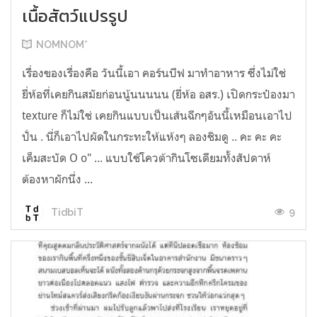
เนื้อสัตว์แปรรูป
NOMNOM*
เรื่องของเรื่องคือ วันนี้เอา คอร์นบีฟ มาทำอาหาร ซึ่งไม่ใช่
ยี่ห้อที่เคยกินสมัยก่อนนู้นนนนน (ยี่ห้อ อสร.) เปิดกระป๋องมา
texture ก็ไม่ใช่ เคยกินแบบเป็นเส้นฉีกๆอันนี้เหมือนเอาไป
ปั่น . นี่ก็เอาไปผัดในกระทะให้แห้งๆ ลองชิมดู .. คะ คะ คะ
เค็มสะบัด O o" ... แบบใช้โควต้ากินโซเดียมทั้งสัปดาห์
ต้องหาผักนึ่ง ...
9
TidbiT