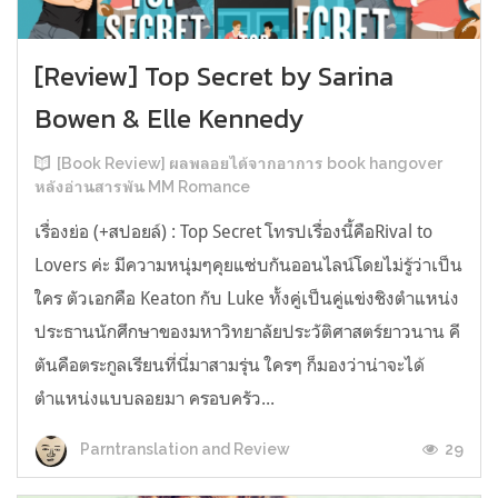
[Review] Top Secret by Sarina
Bowen & Elle Kennedy
[Book Review] ผลพลอยได้จากอาการ book hangover
หลังอ่านสารพัน MM Romance
เรื่องย่อ (+สปอยล์) : Top Secret โทรปเรื่องนี้คือRival to
Lovers ค่ะ มีความหนุ่มๆคุยแซ่บกันออนไลน์โดยไม่รู้ว่าเป็น
ใคร ตัวเอกคือ Keaton กับ Luke ทั้งคู่เป็นคู่แข่งชิงตำแหน่ง
ประธานนักศึกษาของมหาวิทยาลัยประวัติศาสตร์ยาวนาน คี
ตันคือตระกูลเรียนที่นี่มาสามรุ่น ใครๆ ก็มองว่าน่าจะได้
ตำแหน่งแบบลอยมา ครอบครัว...
29
Parntranslation and Review