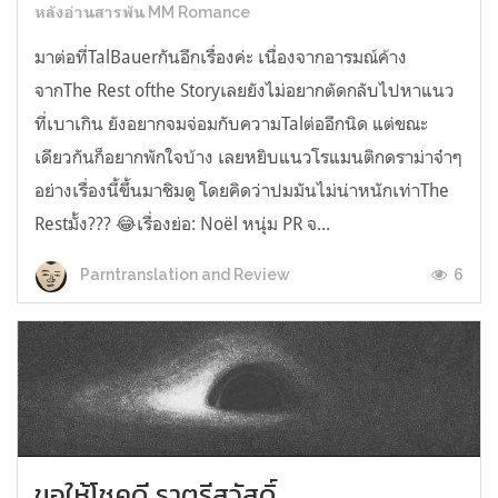
หลังอ่านสารพัน MM Romance
มาต่อที่TalBauerกันอีกเรื่องค่ะ เนื่องจากอารมณ์ค้าง
จากThe Rest ofthe Storyเลยยังไม่อยากตัดกลับไปหาแนว
ที่เบาเกิน ยังอยากจมจ่อมกับความTalต่ออีกนิด แต่ขณะ
เดียวกันก็อยากพักใจบ้าง เลยหยิบแนวโรแมนติกดราม่าจ๋าๆ
อย่างเรื่องนี้ขึ้นมาชิมดู โดยคิดว่าปมมันไม่น่าหนักเท่าThe
Restมั้ง??? 😂เรื่องย่อ: Noël หนุ่ม PR จ...
6
Parntranslation and Review
ขอให้โชคดี ราตรีสวัสดิ์