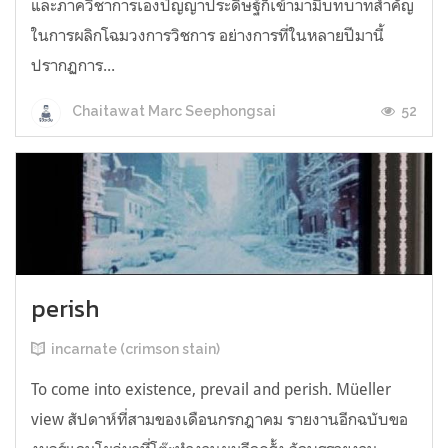
และภาควิชาการเองปัญญาประดิษฐ์ก็เข้ามามีบทบาทสำคัญ
ในการผลิกโฉมวงการวิชการ อย่างการที่ในหลายปีมานี้
ปรากฏการ...
52
Chaitawat Marc Seephongsai
perish
incarnate (crimson stain)
To come into existence, prevail and perish. Müeller
view สัปดาห์ที่สามของเดือนกรกฎาคม รายงานอีกฉบับขอ