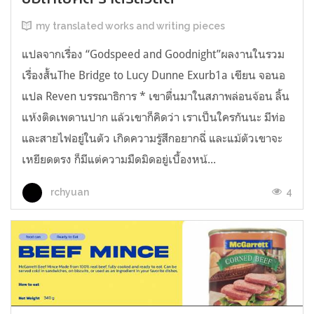
my translated works and writing pieces
แปลจากเรื่อง “Godspeed and Goodnight”ผลงานในรวม
เรื่องสั้นThe Bridge to Lucy Dunne Exurb1a เขียน จอนอ
แปล Reven บรรณาธิการ * เขาตื่นมาในสภาพล่อนจ้อน ลิ้น
แห้งติดเพดานปาก แล้วเขาก็คิดว่า เราเป็นใครกันนะ มีท่อ
และสายไฟอยู่ในตัว เกิดความรู้สึกอยากฉี่ และแม้ตัวเขาจะ
เหยียดตรง ก็มีแต่ความมืดมิดอยู่เบื้องหน้...
4
rchyuan