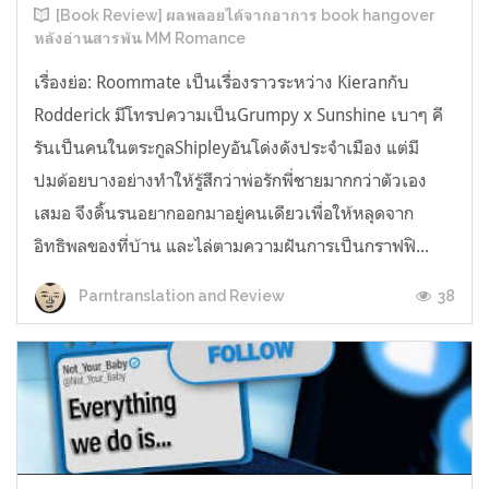
[Book Review] ผลพลอยได้จากอาการ book hangover
หลังอ่านสารพัน MM Romance
เรื่องย่อ: Roommate เป็นเรื่องราวระหว่าง Kieranกับ
Rodderick มีโทรปความเป็นGrumpy x Sunshine เบาๆ คี
รันเป็นคนในตระกูลShipleyอันโด่งดังประจำเมือง แต่มี
ปมด้อยบางอย่างทำให้รู้สึกว่าพ่อรักพี่ชายมากกว่าตัวเอง
เสมอ จึงดิ้นรนอยากออกมาอยู่คนเดียวเพื่อให้หลุดจาก
อิทธิพลของที่บ้าน และไล่ตามความฝันการเป็นกราฟฟิ...
38
Parntranslation and Review