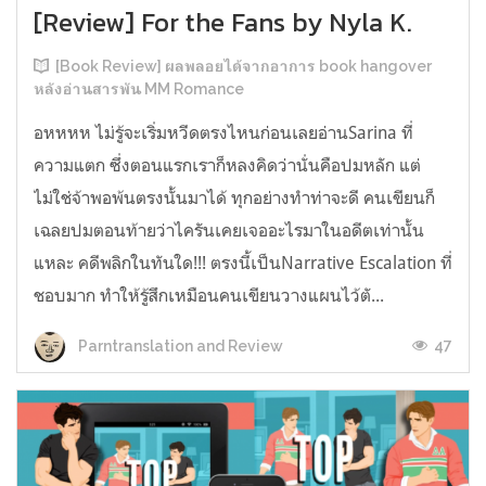
[Review] For the Fans by Nyla K.
[Book Review] ผลพลอยได้จากอาการ book hangover
หลังอ่านสารพัน MM Romance
อหหหห ไม่รู้จะเริ่มหวีดตรงไหนก่อนเลยอ่านSarina ที่
ความแตก ซึ่งตอนแรกเราก็หลงคิดว่านั่นคือปมหลัก แต่
ไม่ใช่จ้าพอพ้นตรงนั้นมาได้ ทุกอย่างทำท่าจะดี คนเขียนก็
เฉลยปมตอนท้ายว่าไครันเคยเจออะไรมาในอดีตเท่านั้น
แหละ คดีพลิกในทันใด!!! ตรงนี้เป็นNarrative Escalation ที่
ชอบมาก ทำให้รู้สึกเหมือนคนเขียนวางแผนไว้ตั...
47
Parntranslation and Review