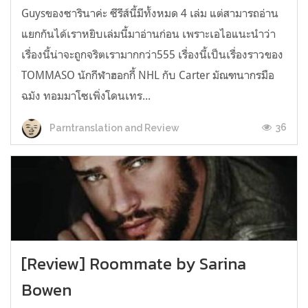
Guysของซารินาค่ะ ซีรีส์นี้มีทั้งหมด 4 เล่ม แต่สามารถอ่าน
แยกกันได้เราหยิบเล่มนี้มาอ่านก่อน เพราะเอไอแนะนำว่า
เรื่องนี้น่าจะถูกจริตเรามากกว่า555 เรื่องนี้เป็นเรื่องราวของ
TOMMASO นักกีฬาฮอกกี้ NHL กับ Carter มัณฑนากรมือ
ฉมัง ทอมมาโซเพิ่งโดนเทร...
36
Parntranslation and Review
[Review] Roommate by Sarina
Bowen