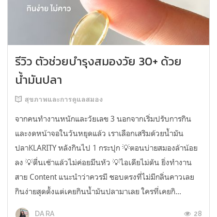
รีวิว ตัวช่วยบำรุงสมองวัย 30+ ด้วย
น้ำมันปลา
สุขภาพและการดูแลสมอง
จากคนทำงานหนักและวัยเลข 3 นอกจากเริ่มปรับการกิน
และงดหน้าจอในวันหยุดแล้ว เราเลือกเสริมด้วยน้ำมัน
ปลาKLARITY หลังกินไป 1 กระปุก 💡ตอนบ่ายสมองล้าน้อย
ลง 💡ตื่นเช้าแล้วไม่ค่อยมึนหัว 💡ไอเดียไม่ตัน ยิ่งทำงาน
สาย Content แนะนำว่าควรมี ชอบตรงที่ไม่มีกลิ่นคาวเลย
กินง่ายสุดตั้งแต่เคยกินน้ำมันปลามาเลย ใครที่เคยกิ...
28
DA RA