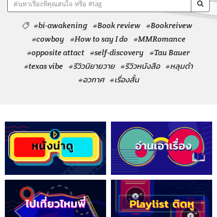
#bi-awakening
#Book review
#Bookreivew
#cowboy
#How to say I do
#MMRomance
#opposite attact
#self-discovery
#Tau Bauer
#texas vibe
#รีวิวนิยายวาย
#รีวิวหนังสือ
#หลุมดำ
#อวกาศ
#เรื่องสั้น