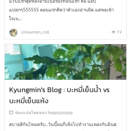
แวบแรกสุดหลังอ่านเนื้อร้องท่อนแรก คือ แอบ
แปลกๆ555555 ตอนแรกคิดว่าตัวเองอ่านผิด แต่พอเข้า
ใจเน...
72
cinnamon_roll
Kyungmin's Blog : บะหมี่เย็นน้ำ vs
บะหมี่เย็นแห้ง
ห้องแปลไทยของ happypuppy
สบายดีกันไหมครับ..วันนี้ผมก็เพิ่งไปทำงานเพลงกับมินฮ