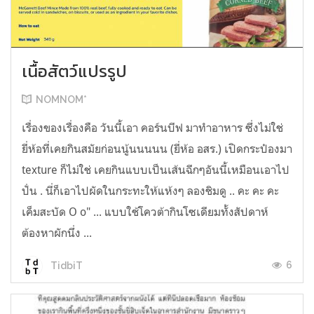
เนื้อสัตว์แปรรูป
NOMNOM*
เรื่องของเรื่องคือ วันนี้เอา คอร์นบีฟ มาทำอาหาร ซึ่งไม่ใช่
ยี่ห้อที่เคยกินสมัยก่อนนู้นนนนน (ยี่ห้อ อสร.) เปิดกระป๋องมา
texture ก็ไม่ใช่ เคยกินแบบเป็นเส้นฉีกๆอันนี้เหมือนเอาไป
ปั่น . นี่ก็เอาไปผัดในกระทะให้แห้งๆ ลองชิมดู .. คะ คะ คะ
เค็มสะบัด O o" ... แบบใช้โควต้ากินโซเดียมทั้งสัปดาห์
ต้องหาผักนึ่ง ...
6
TidbiT