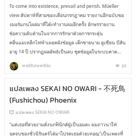
To come into existence, prevail and perish. Müeller
view สัปดาห์ที่สามของเดือนกรกฎาคม รายงานอีกฉบับขอ
งมอร์แกนโผล่มาที่โต๊ะทำงานผมอีกครั้ง อักษรรายงาน
ข้อความลับด้านในจากการรักษาด้วยการกระตุ้น
คลื่นแม่เหล็กไฟฟ้าเผยคลังข้อมูล เด็กชายนาม ลูเซียน บีสัน
อายุ 14 ปี ปรากฏผลลัพธ์เป็นลบ ชุดข้อมูลในระบบคาด...
50
wallflowerblu
แปลเพลง SEKAI NO OWARI - 不死鳥
(Fushichou) Phoenix
แปลเพลง SEKAI NO OWARI
"แด่เธอที่สวยงามดั่งนกฟินิกส์ผู้เป็นอมตะ ผมภาวนาให้
จุดจบของชั่วนิรันดร์ได้มาโปรดเธอด้วยเทอญ"เป็นเพลงที่