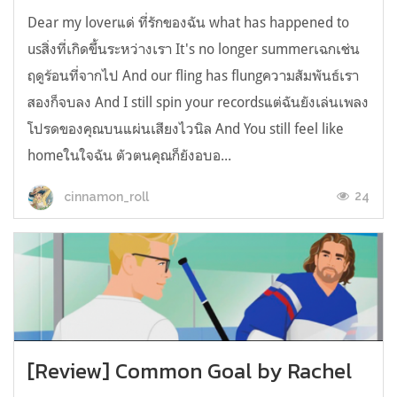
Dear my loverแด่ ที่รักของฉัน what has happened to
usสิ่งที่เกิดขึ้นระหว่างเรา It's no longer summerเฉกเช่น
ฤดูร้อนที่จากไป And our fling has flungความสัมพันธ์เรา
สองก็จบลง And I still spin your recordsแต่ฉันยังเล่นเพลง
โปรดของคุณบนแผ่นเสียงไวนิล And You still feel like
homeในใจฉัน ตัวตนคุณก็ยังอบอ...
24
cinnamon_roll
[Review] Common Goal by Rachel