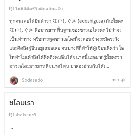
ไม่มีลิมิตชีวิตติดแอ๊บแจ๊บ
ทุกคนเคยได้ยินคำว่า 江戸しぐさ (edoshigusa) กันมั้ยคะ
江戸しぐさ คือมารยาทพื้นฐานของชาวเอโดะค่ะ ไม่ว่าจะ
เป็นท่าทาง หรือการพูดชาวเอโดะก็จะค่อนข้างระมัดระวัง
และคิดถึงผู้อื่นอยู่เสมอเลย จนบางทีก็ทำให้ผู้เขียนคิดว่า โอ
โหทำไมเค้าถึงได้คิดถึงคนอื่นได้ขนาดนี้นะอยากรู้มั้ยคะว่า
ชาวเอโดะมารยาทดีขนาดไหน มาลองอ่านกันได้เ...
1.4k
Sodasado
ชโลมเรา
ฝนปรายรวี
...