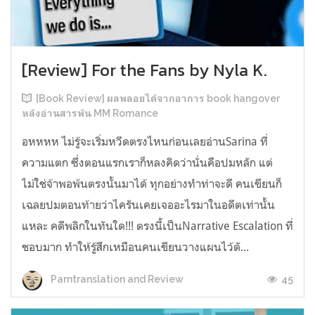
[Review] For the Fans by Nyla K.
[Book Review] ผลพลอยได้จากอาการ book hangover
หลังอ่านสารพัน MM Romance
อหหหห ไม่รู้จะเริ่มหวีดตรงไหนก่อนเลยอ่านSarina ที่
ความแตก ซึ่งตอนแรกเราก็หลงคิดว่านั่นคือปมหลัก แต่
ไม่ใช่จ้าพอพ้นตรงนั้นมาได้ ทุกอย่างทำท่าจะดี คนเขียนก็
เฉลยปมตอนท้ายว่าไครันเคยเจออะไรมาในอดีตเท่านั้น
แหละ คดีพลิกในทันใด!!! ตรงนี้เป็นNarrative Escalation ที่
ชอบมาก ทำให้รู้สึกเหมือนคนเขียนวางแผนไว้ตั...
45
Parntranslation and Review