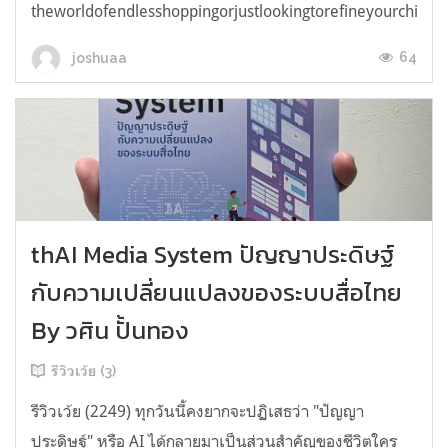
theworldofendlesshoppingorjustlookingtorefineyourchicken
64
joshuaa
thAI Media System ปัญญาประดิษฐ์
กับความเปลี่ยนแปลงของระบบสื่อไทย
By วศิน ปั้นทอง
รีวิวเว้ย (3)
รีวิวเว้ย (2249) ทุกวันนี้คงยากจะปฏิเสธว่า "ปัญญา
ประดิษฐ์" หรือ AI ได้กลายมาเป็นส่วนสำคัญของชีวิตใคร