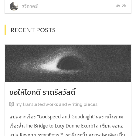
2k
รวีภาคย์
RECENT POSTS
ขอให้โชคดี ราตรีสวัสดิ์
my translated works and writing pieces
แปลจากเรื่อง “Godspeed and Goodnight”ผลงานในรวม
เรื่องสั้นThe Bridge to Lucy Dunne Exurb1a เขียน จอนอ
แปล Reven บรรณาธิการ * เขาตื่นมาในสภาพล่อนจ้อน ลิ้น