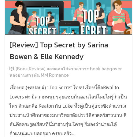
[Review] Top Secret by Sarina
Bowen & Elle Kennedy
[Book Review] ผลพลอยได้จากอาการ book hangover
หลังอ่านสารพัน MM Romance
เรื่องย่อ (+สปอยล์) : Top Secret โทรปเรื่องนี้คือRival to
Lovers ค่ะ มีความหนุ่มๆคุยแซ่บกันออนไลน์โดยไม่รู้ว่าเป็น
ใคร ตัวเอกคือ Keaton กับ Luke ทั้งคู่เป็นคู่แข่งชิงตำแหน่ง
ประธานนักศึกษาของมหาวิทยาลัยประวัติศาสตร์ยาวนาน คี
ตันคือตระกูลเรียนที่นี่มาสามรุ่น ใครๆ ก็มองว่าน่าจะได้
ตำแหน่งแบบลอยมา ครอบครัว...