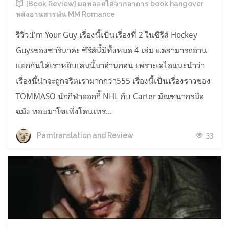
[Book Review] ผลพลอยได้จากอาการ book hangover
หลังอ่านสารพัน MM Romance
รีวิว:I'm Your Guy เรื่องนี้เป็นเรื่องที่ 2 ในซีรีส์ Hockey
Guysของซารินาค่ะ ซีรีส์นี้มีทั้งหมด 4 เล่ม แต่สามารถอ่าน
แยกกันได้เราหยิบเล่มนี้มาอ่านก่อน เพราะเอไอแนะนำว่า
เรื่องนี้น่าจะถูกจริตเรามากกว่า555 เรื่องนี้เป็นเรื่องราวของ
TOMMASO นักกีฬาฮอกกี้ NHL กับ Carter มัณฑนากรมือ
ฉมัง ทอมมาโซเพิ่งโดนเทร...
33
Parntranslation and Review