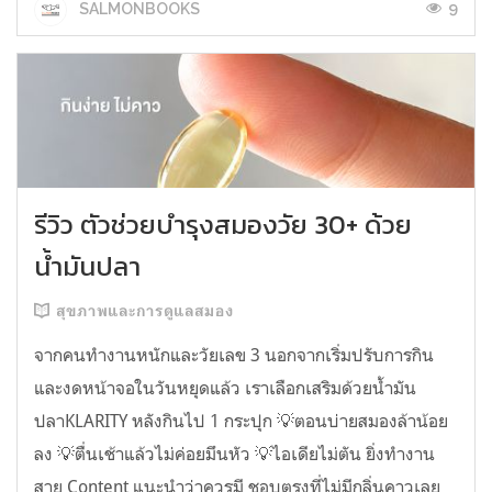
9
SALMONBOOKS
รีวิว ตัวช่วยบำรุงสมองวัย 30+ ด้วย
น้ำมันปลา
สุขภาพและการดูแลสมอง
จากคนทำงานหนักและวัยเลข 3 นอกจากเริ่มปรับการกิน
และงดหน้าจอในวันหยุดแล้ว เราเลือกเสริมด้วยน้ำมัน
ปลาKLARITY หลังกินไป 1 กระปุก 💡ตอนบ่ายสมองล้าน้อย
ลง 💡ตื่นเช้าแล้วไม่ค่อยมึนหัว 💡ไอเดียไม่ตัน ยิ่งทำงาน
สาย Content แนะนำว่าควรมี ชอบตรงที่ไม่มีกลิ่นคาวเลย