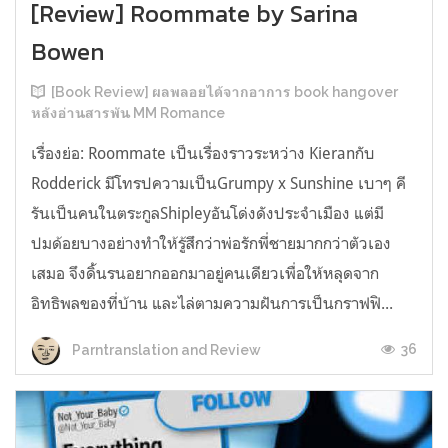
[Review] Roommate by Sarina
Bowen
[Book Review] ผลพลอยได้จากอาการ book hangover
หลังอ่านสารพัน MM Romance
เรื่องย่อ: Roommate เป็นเรื่องราวระหว่าง Kieranกับ
Rodderick มีโทรปความเป็นGrumpy x Sunshine เบาๆ คี
รันเป็นคนในตระกูลShipleyอันโด่งดังประจำเมือง แต่มี
ปมด้อยบางอย่างทำให้รู้สึกว่าพ่อรักพี่ชายมากกว่าตัวเอง
เสมอ จึงดิ้นรนอยากออกมาอยู่คนเดียวเพื่อให้หลุดจาก
อิทธิพลของที่บ้าน และไล่ตามความฝันการเป็นกราฟฟิ...
36
Parntranslation and Review