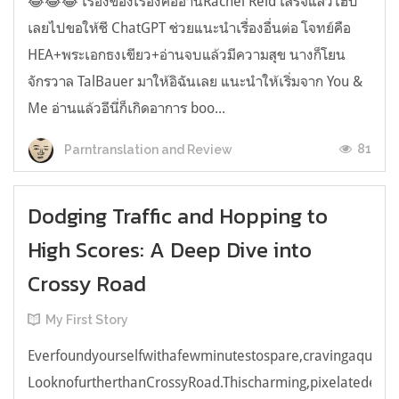
😂😂😂 เรื่องของเรื่องคืออ่านRachel Reid เสร็จแล้วไฮป์
เลยไปขอให้ชี ChatGPT ช่วยแนะนำเรื่องอื่นต่อ โจทย์คือ
HEA+พระเอกธงเขียว+อ่านจบแล้วมีความสุข นางก็โยน
จักรวาล TalBauer มาให้อิฉันเลย แนะนำให้เริ่มจาก You &
Me อ่านแล้วอีนี่ก็เกิดอาการ boo...
81
Parntranslation and Review
Dodging Traffic and Hopping to
High Scores: A Deep Dive into
Crossy Road
My First Story
Everfoundyourselfwithafewminutestospare,cravingaquick,e
LooknofurtherthanCrossyRoad.Thischarming,pixelatedendl